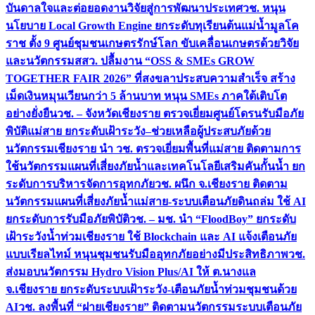
บันดาลใจและต่อยอดงานวิจัยสู่การพัฒนาประเทศ
วช. หนุน
นโยบาย Local Growth Engine ยกระดับทุเรียนต้นแม่น้ำมูลโค
ราช ตั้ง 9 ศูนย์ชุมชนเกษตรรักษ์โลก ขับเคลื่อนเกษตรด้วยวิจัย
และนวัตกรรม
สสว. ปลื้มงาน “OSS & SMEs GROW
TOGETHER FAIR 2026” ที่สงขลาประสบความสำเร็จ สร้าง
เม็ดเงินหมุนเวียนกว่า 5 ล้านบาท หนุน SMEs ภาคใต้เติบโต
อย่างยั่งยืน
วช. – จังหวัดเชียงราย ตรวจเยี่ยมศูนย์โดรนรับมือภัย
พิบัติแม่สาย ยกระดับเฝ้าระวัง–ช่วยเหลือผู้ประสบภัยด้วย
นวัตกรรม
เชียงราย นำ วช. ตรวจเยี่ยมพื้นที่แม่สาย ติดตามการ
ใช้นวัตกรรมแผนที่เสี่ยงภัยน้ำและเทคโนโลยีเสริมคันกั้นน้ำ ยก
ระดับการบริหารจัดการอุทกภัย
วช. ผนึก จ.เชียงราย ติดตาม
นวัตกรรมแผนที่เสี่ยงภัยน้ำแม่สาย-ระบบเตือนภัยดินถล่ม ใช้ AI
ยกระดับการรับมือภัยพิบัติ
วช. – มช. นำ “FloodBoy” ยกระดับ
เฝ้าระวังน้ำท่วมเชียงราย ใช้ Blockchain และ AI แจ้งเตือนภัย
แบบเรียลไทม์ หนุนชุมชนรับมืออุทกภัยอย่างมีประสิทธิภาพ
วช.
ส่งมอบนวัตกรรม Hydro Vision Plus/AI ให้ ต.นางแล
จ.เชียงราย ยกระดับระบบเฝ้าระวัง-เตือนภัยน้ำท่วมชุมชนด้วย
AI
วช. ลงพื้นที่ “ฝายเชียงราย” ติดตามนวัตกรรมระบบเตือนภัย