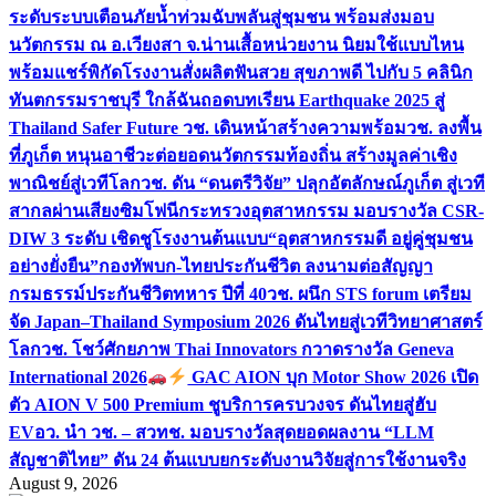
ระดับระบบเตือนภัยน้ำท่วมฉับพลันสู่ชุมชน พร้อมส่งมอบ
นวัตกรรม ณ อ.เวียงสา จ.น่าน
เสื้อหน่วยงาน นิยมใช้แบบไหน
พร้อมแชร์พิกัดโรงงานสั่งผลิต
ฟันสวย สุขภาพดี ไปกับ 5 คลินิก
ทันตกรรมราชบุรี ใกล้ฉัน
ถอดบทเรียน Earthquake 2025 สู่
Thailand Safer Future วช. เดินหน้าสร้างความพร้อม
วช. ลงพื้น
ที่ภูเก็ต หนุนอาชีวะต่อยอดนวัตกรรมท้องถิ่น สร้างมูลค่าเชิง
พาณิชย์สู่เวทีโลก
วช. ดัน “ดนตรีวิจัย” ปลุกอัตลักษณ์ภูเก็ต สู่เวที
สากลผ่านเสียงซิมโฟนี
กระทรวงอุตสาหกรรม มอบรางวัล CSR-
DIW 3 ระดับ เชิดชูโรงงานต้นแบบ“อุตสาหกรรมดี อยู่คู่ชุมชน
อย่างยั่งยืน”
กองทัพบก-ไทยประกันชีวิต ลงนามต่อสัญญา
กรมธรรม์ประกันชีวิตทหาร ปีที่ 40
วช. ผนึก STS forum เตรียม
จัด Japan–Thailand Symposium 2026 ดันไทยสู่เวทีวิทยาศาสตร์
โลก
วช. โชว์ศักยภาพ Thai Innovators กวาดรางวัล Geneva
International 2026
GAC AION บุก Motor Show 2026 เปิด
ตัว AION V 500 Premium ชูบริการครบวงจร ดันไทยสู่ฮับ
EV
อว. นำ วช. – สวทช. มอบรางวัลสุดยอดผลงาน “LLM
สัญชาติไทย” ดัน 24 ต้นแบบยกระดับงานวิจัยสู่การใช้งานจริง
August 9, 2026