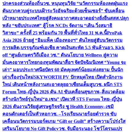
ปกครองส่วนท้องถิ่น
วช. หนุนทุนวิจัย “นวัตกรรมห้องลดฝุ่นแรง
ดันบวกควบคู่ระบบเฝ้าระวังอัจฉริยะด้วยเซ็นเซอร์” ขับเคลื่อน
เป้าหมายประเทศไทยสู่สังคมอากาศสะอาดอย่างยั่งยืน
สสส.ปลุก
พลัง “ขยับประเทศ” สู้โรค NCDs จัดงาน “เดิน-วิ่งสมาธิ
วิสาขะ” ครั้งที่ 25 พร้อมกัน 70 พื้นที่ทั่วไทย 31 พ.ค.นี้
ProPak
Asia 2026 ย้ายสู่ “อิมแพ็ค เมืองทองฯ” ดันไทยสู่ฮับนวัตกรรม
การผลิต-บรรจุภัณฑ์เอเชีย คาดเงินสะพัด 5.5 พันล้าน
อว. Kick
off “ศูนย์เกษตรวิถีเมือง วช.” ดันนโยบาย Wellness สู่ความ
มั่นคงอาหารไทย
กองทุนพัฒนาสื่อฯ จัดปัจฉิมนิเทศ “Young จะ
เล่า” มอบประกาศนียบัตร 60 มัคคุเทศก์น้อยแห่งสยาม ปั้นนัก
เล่าเรื่องรุ่นใหม่
SKYWORTH PV ปักหมุดไทย เปิดสำนักงาน
ใหม่ เดินหน้าพลังงานสะอาดลุยอาเซียนเต็มสูบ
วช. ผนึก STS
Forum ไทย–ญี่ปุ่น 2026 ดัน AI ขับเคลื่อนสุขภาพ–สิ่งแวดล้อม
สร้างนักวิทย์รุ่นใหม่
“อ.เชน” เปิดเวที STS Forum ไทย–ญี่ปุ่น
2026 ดันงานวิจัยสู่เศรษฐกิจจริง ชู Health Economy–เซมิ
คอนดักเตอร์เป็นหัวหอก
วช. –โรงเรียนนายร้อยตำรวจ ขับ
เคลื่อนนวัตกรรมบอร์ดเกม “Gift or Guilt” สร้างความโปร่งใส
เสริมนโยบาย No Gift Policy
วช. จับมือระนอง โชว์โดรนแปร