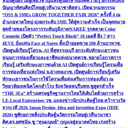
หนุนศูนย์รวมผู้เชี่ยวชาญและศูนย์กลางองค์ความรู้ ยกระดับทุน
ปัญญาทัศนศิลป์ไทยสู่เวทีนานาชาติ
สสว. เปิดฉากมหกรรม
“OSS & SMEs GROW TOGETHER FAIR 2026” ครั้งที่ 4 ณ
อำเภอหาดใหญ่ มุ่งยกระดับ SME ใต้สู่ความสำเร็จ เป็นจุดหมาย
สุดท้ายของโครงการระดับภูมิภาค
NAREE รุกตลาด Color
Cosmetic เปิดตัว “Perfect Touch Blush” 18 เฉดสี ดึง 7 สาว
4EVE นั่งแท่น Face of Naree ตั้งเป้ายอดขาย 100 ล้านบาท
วช.
เปิดศูนย์เรียนรู้โดรน–AI ที่สุพรรณบุรี ยกระดับทักษะเยาวชน
หนุนการท่องเที่ยวและอาชีพแห่งอนาคต
วช. ขยายโอกาสการ
เรียนรู้ เสริมทักษะเยาวชนด้วย AI เปิดศูนย์การเรียนรู้โดรนเพื่อ
การท่องเที่ยวแห่งใหม่ จ.อ่างทอง
วช. เปิดศูนย์การเรียนรู้เสริม
ทักษะเยาวชนในการใช้โดรนเพื่อส่งเสริมการท่องเที่ยว ณ
วิทยาลัยเทคนิคโคกสำโรง จังหวัดลพบุรี
บพท.ชูสูตรสำเร็จ
“THE 3Ea” สร้างเศรษฐกิจฐานรากไทยให้เติบโตด้วยการสร้าง
LE-Local Enterprises
วช. แถลงข่าวนักประดิษฐ์ไทย คว้ารางวัล
จากเวที 2026 Japan Design, Idea and Invention Expo (JDIE
2026) ชูศักยภาพสิ่งประดิษฐ์นวัตกรรมไทยสู่เวทีนานาชา
ติ
ศ.ดร.ยศชนัน ชู “ทุนมนุษย์” กุญแจสู่อนาคตไทย เร่งสร้าง