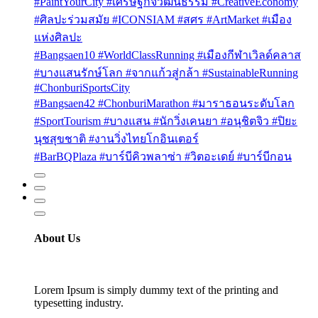
#PaintYourCity #เศรษฐกิจวัฒนธรรม #CreativeEconomy
#ศิลปะร่วมสมัย #ICONSIAM #สศร #ArtMarket #เมือง
แห่งศิลปะ
#Bangsaen10 #WorldClassRunning #เมืองกีฬาเวิลด์คลาส
#บางแสนรักษ์โลก #จากแก้วสู่กล้า #SustainableRunning
#ChonburiSportsCity
#Bangsaen42 #ChonburiMarathon #มาราธอนระดับโลก
#SportTourism #บางแสน #นักวิ่งเคนยา #อนุชิตจิว #ปิยะ
นุชสุขชาติ #งานวิ่งไทยโกอินเตอร์
#BarBQPlaza #บาร์บีคิวพลาซ่า #วิตอะเดย์ #บาร์บีกอน
About Us
Lorem Ipsum is simply dummy text of the printing and
typesetting industry.