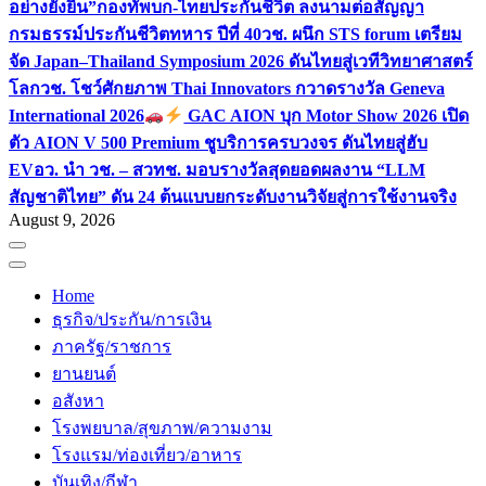
อย่างยั่งยืน”
กองทัพบก-ไทยประกันชีวิต ลงนามต่อสัญญา
กรมธรรม์ประกันชีวิตทหาร ปีที่ 40
วช. ผนึก STS forum เตรียม
จัด Japan–Thailand Symposium 2026 ดันไทยสู่เวทีวิทยาศาสตร์
โลก
วช. โชว์ศักยภาพ Thai Innovators กวาดรางวัล Geneva
International 2026
GAC AION บุก Motor Show 2026 เปิด
ตัว AION V 500 Premium ชูบริการครบวงจร ดันไทยสู่ฮับ
EV
อว. นำ วช. – สวทช. มอบรางวัลสุดยอดผลงาน “LLM
สัญชาติไทย” ดัน 24 ต้นแบบยกระดับงานวิจัยสู่การใช้งานจริง
August 9, 2026
Home
ธุรกิจ/ประกัน/การเงิน
ภาครัฐ/ราชการ
ยานยนต์
อสังหา
โรงพยบาล/สุขภาพ/ความงาม
โรงแรม/ท่องเที่ยว/อาหาร
บันเทิง/กีฬา