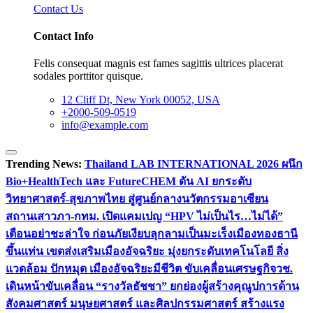
Contact Us
Contact Info
Felis consequat magnis est fames sagittis ultrices placerat
sodales porttitor quisque.
12 Cliff Dt, New York 00052, USA
+2000-509-0519
info@example.com
Trending News:
Thailand LAB INTERNATIONAL 2026 ผนึก
Bio+HealthTech และ FutureCHEM ดัน AI ยกระดับ
วิทยาศาสตร์-สุขภาพไทย สู่ศูนย์กลางนวัตกรรมอาเซียน
สถานเสาวภา-กทม. เปิดแคมเปญ “HPV ไม่เป็นไร…ไม่ได้”
เตือนอย่าชะล่าใจ ก่อนภัยเงียบลุกลามเป็นมะเร็ง
เมืองทองธานี
ขึ้นแท่น เขตส่งเสริมเมืองอัจฉริยะ มุ่งยกระดับเทคโนโลยี สิ่ง
แวดล้อม ปักหมุด เมืองอัจฉริยะมีชีวิต ขับเคลื่อนเศรษฐกิจ
วช.
เดินหน้าขับเคลื่อน “รางวัลธัชชา” ยกย่องผู้สร้างคุณูปการด้าน
สังคมศาสตร์ มนุษยศาสตร์ และศิลปกรรมศาสตร์ สร้างแรง