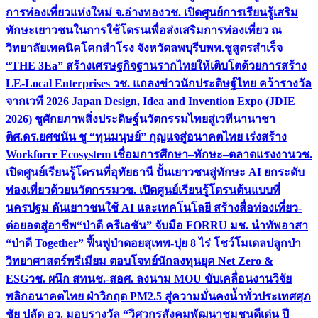
การท่องเที่ยวแห่งใหม่ จ.อ่างทอง
วช. เปิดศูนย์การเรียนรู้เสริม
ทักษะเยาวชนในการใช้โดรนเพื่อส่งเสริมการท่องเที่ยว ณ
วิทยาลัยเทคนิคโคกสำโรง จังหวัดลพบุรี
บพท.ชูสูตรสำเร็จ
“THE 3Ea” สร้างเศรษฐกิจฐานรากไทยให้เติบโตด้วยการสร้าง
LE-Local Enterprises
วช. แถลงข่าวนักประดิษฐ์ไทย คว้ารางวัล
จากเวที 2026 Japan Design, Idea and Invention Expo (JDIE
2026) ชูศักยภาพสิ่งประดิษฐ์นวัตกรรมไทยสู่เวทีนานาชา
ติ
ศ.ดร.ยศชนัน ชู “ทุนมนุษย์” กุญแจสู่อนาคตไทย เร่งสร้าง
Workforce Ecosystem เชื่อมการศึกษา–ทักษะ–ตลาดแรงงาน
วช.
เปิดศูนย์เรียนรู้โดรนที่อุทัยธานี ปั้นเยาวชนสู่ทักษะ AI ยกระดับ
ท่องเที่ยวด้วยนวัตกรรม
วช. เปิดศูนย์เรียนรู้โดรนต้นแบบที่
นครปฐม ดันเยาวชนใช้ AI และเทคโนโลยี สร้างสื่อท่องเที่ยว-
ต่อยอดสู่อาชีพ
“ป่าดี ครีเอชัน” จับมือ FORRU มช. นำทัพอาสา
“ป่าดี Together” ฟื้นฟูป่าดอยสุเทพ-ปุย 8 ไร่ โชว์โมเดลปลูกป่า
วิทยาศาสตร์พรีเมียม ตอบโจทย์นักลงทุนยุค Net Zero &
ESG
วช. ผนึก สทนช.-สอศ. ลงนาม MOU ขับเคลื่อนงานวิจัย
พลิกอนาคตไทย ฝ่าวิกฤต PM2.5 สู่ความมั่นคงน้ำทั่วประเทศ
ศุภ
ชัย ปลัด อว. มอบรางวัล “วิศวกรสังคมพัฒนาชุมชนดีเด่น ปี