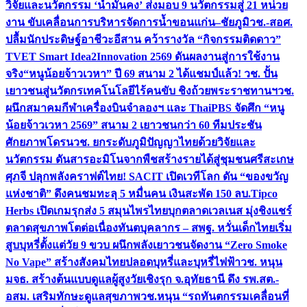
วิจัยและนวัตกรรม ‘น้ำมั่นคง’ ส่งมอบ 9 นวัตกรรมสู่ 21 หน่วย
งาน ขับเคลื่อนการบริหารจัดการน้ำขอนแก่น–ชัยภูมิ
วช.-สอศ.
ปลื้มนักประดิษฐ์อาชีวะอีสาน คว้ารางวัล “กิจกรรมติดดาว”
TVET Smart Idea2Innovation 2569 ดันผลงานสู่การใช้งาน
จริง
“หนูน้อยจ้าวเวหา” ปี 69 สนาม 2 ได้แชมป์แล้ว! วช. ปั้น
เยาวชนสู่นวัตกรเทคโนโลยีไร้คนขับ ชิงถ้วยพระราชทานฯ
วช.
ผนึกสมาคมกีฬาเครื่องบินจำลองฯ และ ThaiPBS จัดศึก “หนู
น้อยจ้าวเวหา 2569” สนาม 2 เยาวชนกว่า 60 ทีมประชัน
ศักยภาพโดรน
วช. ยกระดับภูมิปัญญาไทยด้วยวิจัยและ
นวัตกรรม ดันสารอะมิโนจากพืชสร้างรายได้สู่ชุมชนศรีสะเกษ
ศุภจี ปลุกพลังคราฟต์ไทย! SACIT เปิดเวทีโลก ดัน “ของขวัญ
แห่งชาติ” ดึงคนชมทะลุ 5 หมื่นคน เงินสะพัด 150 ลบ.
Tipco
Herbs เปิดเกมรุกส่ง 5 สมุนไพรไทยบุกตลาดเวลเนส มุ่งชิงแชร์
ตลาดสุขภาพโตต่อเนื่อง
ทันตบุคลากร – สพฐ. หวั่นเด็กไทยเริ่ม
สูบบุหรี่ตั้งแต่วัย 9 ขวบ ผนึกพลังเยาวชนจัดงาน “Zero Smoke
No Vape” สร้างสังคมไทยปลอดบุหรี่และบุหรี่ไฟฟ้า
วช. หนุน
มจธ. สร้างต้นแบบดูแลผู้สูงวัยเชิงรุก จ.อุทัยธานี ดึง รพ.สต.-
อสม. เสริมทักษะดูแลสุขภาพ
วช.หนุน “รถทันตกรรมเคลื่อนที่