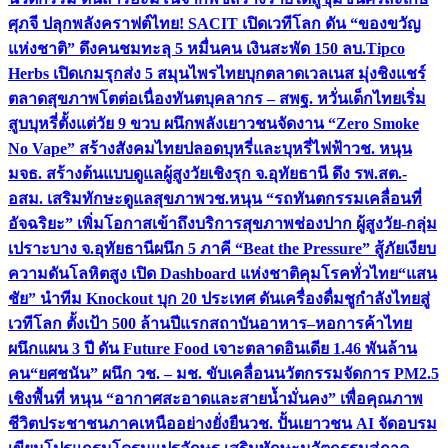
ศุภจี ปลุกพลังคราฟต์ไทย! SACIT เปิดเวทีโลก ดัน “ของขวัญ
แห่งชาติ” ดึงคนชมทะลุ 5 หมื่นคน เงินสะพัด 150 ลบ.
Tipco
Herbs เปิดเกมรุกส่ง 5 สมุนไพรไทยบุกตลาดเวลเนส มุ่งชิงแชร์
ตลาดสุขภาพโตต่อเนื่อง
ทันตบุคลากร – สพฐ. หวั่นเด็กไทยเริ่ม
สูบบุหรี่ตั้งแต่วัย 9 ขวบ ผนึกพลังเยาวชนจัดงาน “Zero Smoke
No Vape” สร้างสังคมไทยปลอดบุหรี่และบุหรี่ไฟฟ้า
วช. หนุน
มจธ. สร้างต้นแบบดูแลผู้สูงวัยเชิงรุก จ.อุทัยธานี ดึง รพ.สต.-
อสม. เสริมทักษะดูแลสุขภาพ
วช.หนุน “รถทันตกรรมเคลื่อนที่
อัจฉริยะ” เพิ่มโอกาสเข้าถึงบริการสุขภาพช่องปาก ผู้สูงวัย-กลุ่ม
เปราะบาง จ.อุทัยธานี
ผนึก 5 ภาคี “Beat the Pressure” สู้ภัยเงียบ
ความดันโลหิตสูง เปิด Dashboard แห่งชาติคุมโรคทั่วไทย
“แสน
ชัย” นำทีม Knockout บุก 20 ประเทศ ดันเครื่องดื่มชูกำลังไทยสู่
เวทีโลก ตั้งเป้า 500 ล้านปีแรก
สถาบันอาหาร–หอการค้าไทย
ผนึกแผน 3 ปี ดัน Future Food เจาะตลาดอินเดีย 1.46 พันล้าน
คน
“ยศชนัน” ผนึก วช. – มช. ขับเคลื่อนนวัตกรรมจัดการ PM2.5
เชิงพื้นที่ หนุน “อากาศสะอาดและสายน้ำมั่นคง” เพื่อคุณภาพ
ชีวิตประชาชนภาคเหนืออย่างยั่งยืน
วช. ปั้นเยาวชน AI จัดอบรม