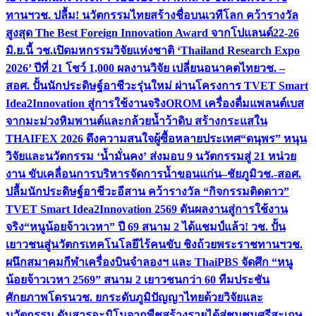
ทานฯ
วช. ปลื้ม! นวัตกรรมไทยสร้างชื่อบนเวทีโลก คว้ารางวัล
สูงสุด The Best Foreign Innovation Award จากโปแลนด์
22-26
มิ.ย.นี้ วช.เปิดมหกรรมวิจัยแห่งชาติ ‘Thailand Research Expo
2026’ ปีที่ 21 โชว์ 1,000 ผลงานวิจัย เปลี่ยนอนาคตไทย
วช. –
สอศ. ปั้นนักประดิษฐ์อาชีวะรุ่นใหม่ ผ่านโครงการ TVET Smart
Idea2Innovation สู่การใช้งานจริง
OROM เครื่องดื่มแพลนต์เบส
จากมะม่วงหิมพานต์และกล้วยน้ำว้าดิบ สร้างกระแสใน
THAIFEX 2026 ดึงความสนใจผู้ซื้อหลายประเทศ
“ดนุพร” หนุน
วิจัยและนวัตกรรม ‘น้ำมั่นคง’ ส่งมอบ 9 นวัตกรรมสู่ 21 หน่วย
งาน ขับเคลื่อนการบริหารจัดการน้ำขอนแก่น–ชัยภูมิ
วช.-สอศ.
ปลื้มนักประดิษฐ์อาชีวะอีสาน คว้ารางวัล “กิจกรรมติดดาว”
TVET Smart Idea2Innovation 2569 ดันผลงานสู่การใช้งาน
จริง
“หนูน้อยจ้าวเวหา” ปี 69 สนาม 2 ได้แชมป์แล้ว! วช. ปั้น
เยาวชนสู่นวัตกรเทคโนโลยีไร้คนขับ ชิงถ้วยพระราชทานฯ
วช.
ผนึกสมาคมกีฬาเครื่องบินจำลองฯ และ ThaiPBS จัดศึก “หนู
น้อยจ้าวเวหา 2569” สนาม 2 เยาวชนกว่า 60 ทีมประชัน
ศักยภาพโดรน
วช. ยกระดับภูมิปัญญาไทยด้วยวิจัยและ
นวัตกรรม ดันสารอะมิโนจากพืชสร้างรายได้สู่ชุมชนศรีสะเกษ