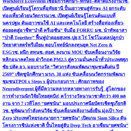
Workforce Ecosystem เชื่อมการศึกษา–ทักษะ–ตลาดแรงงาน
วช.
เปิดศูนย์เรียนรู้โดรนที่อุทัยธานี ปั้นเยาวชนสู่ทักษะ AI ยกระดับ
ท่องเที่ยวด้วยนวัตกรรม
วช. เปิดศูนย์เรียนรู้โดรนต้นแบบที่
นครปฐม ดันเยาวชนใช้ AI และเทคโนโลยี สร้างสื่อท่องเที่ยว-
ต่อยอดสู่อาชีพ
“ป่าดี ครีเอชัน” จับมือ FORRU มช. นำทัพอาสา
“ป่าดี Together” ฟื้นฟูป่าดอยสุเทพ-ปุย 8 ไร่ โชว์โมเดลปลูกป่า
วิทยาศาสตร์พรีเมียม ตอบโจทย์นักลงทุนยุค Net Zero &
ESG
วช. ผนึก สทนช.-สอศ. ลงนาม MOU ขับเคลื่อนงานวิจัย
พลิกอนาคตไทย ฝ่าวิกฤต PM2.5 สู่ความมั่นคงน้ำทั่วประเทศ
ศุภ
ชัย ปลัด อว. มอบรางวัล “วิศวกรสังคมพัฒนาชุมชนดีเด่น ปี
2569” เชิดชูนักศึกษา มรภ. 38 แห่ง ขับเคลื่อนนวัตกรรมพัฒนา
ชุมชน
TPQI x Steps x ผู้ประกอบการ : ศักยภาพของ
Neurodivergent ผู้ที่มีความหลากหลายทางการรับรู้ สู่โลกของ
การทำงาน
นักวิจัยไทยสุดปัง! คว้ารางวัลนานาชาติกว่า 400 ผล
งาน จาก 7 เวทีโลก “ยศชนัน” มอบประกาศนียบัตรเชิดชูเกียรติ
วช. ชูพัฒนากำลังคนวิจัย ขับเคลื่อนพลังงานยั่งยืน มุ่งเป้า Net
Zero ประเทศไทย
รองนายกฯ “ยศชนัน” เปิดเกม Siam Silica ดัน
โครงการชิปแห่งชาติ ปั้นไทยสู่ฮับ Deep Tech อาเซียน
“ยศชนัน”