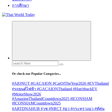
การศึกษา
Search
for:
Or check our Popular Categories...
#AIONUT #GACAION #CarOfTheYear2026 #EVThailand
#รถยนต์ไฟฟ้า #GACAIONThailand #HatchbackEV
#MotorShow2026
#AmazingThailandCountdown2025 #ICONSIAM
#ICONSIAMCountdown2025
#ARTDNAHUB #วช #NRCT #อว #กระทรวงอว #ทัศน