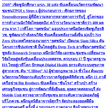
2569” เชิดชูนักศึกษา มรภ. 38 แห่ง ขับเคลื่อนนวัตกรรมพัฒนา
ชุมชน
TPQI x Steps x ผู้ประกอบการ : ศักยภาพของ
Neurodivergent ผู้ที่มีความหลากหลายทางการรับรู้ สู่โลกของ
การทำงาน
นักวิจัยไทยสุดปัง! คว้ารางวัลนานาชาติกว่า 400 ผล
งาน จาก 7 เวทีโลก “ยศชนัน” มอบประกาศนียบัตรเชิดชูเกียรติ
วช. ชูพัฒนากำลังคนวิจัย ขับเคลื่อนพลังงานยั่งยืน มุ่งเป้า Net
Zero ประเทศไทย
รองนายกฯ “ยศชนัน” เปิดเกม Siam Silica ดัน
โครงการชิปแห่งชาติ ปั้นไทยสู่ฮับ Deep Tech อาเซียน
“ยศชนัน”
ชูพลัง Research Synergy ผนึกนักวิจัย-เอกชน-ชุมชน เปลี่ยนงาน
วิจัยไทยสู่พลังขับเคลื่อนประเทศ
สรพ. ครบรอบ 17 ปี ชูมาตรฐาน
HA ไทยสู่เวทีโลก ปักหมุด Digital Health ยกระดับระบบสุขภาพ
สู่สากล
วช. ดัน “CIBbot” AI ผู้ช่วยกฎหมาย 24 ชั่วโมง ต้นแบบ
นวัตกรรมวิจัยยกระดับบริการภาครัฐสู่ยุคดิจิทัล
วช. ผนึก 11 ภาคี
เครือข่าย Big Brothers ขับเคลื่อน “ชันโรง” สร้างป่า สร้าง
เศรษฐกิจชุมชน สู่การพัฒนาที่ยั่งยืน
อย. ลุยตลาดสดธนบุรี ส่ง
Mobile Unit ตรวจอาหารถึงชุมชน ยกระดับความปลอดภัยผู้
บริโภค
วช. ผนึกมูลนิธิอาจารย์สุกรีฯ จัดประลองยอดฝีมือ
เยาวชนดนตรี ครั้งที่ 4 รอบรองฯ ภาคกลาง ชิงถ้วยพระราช