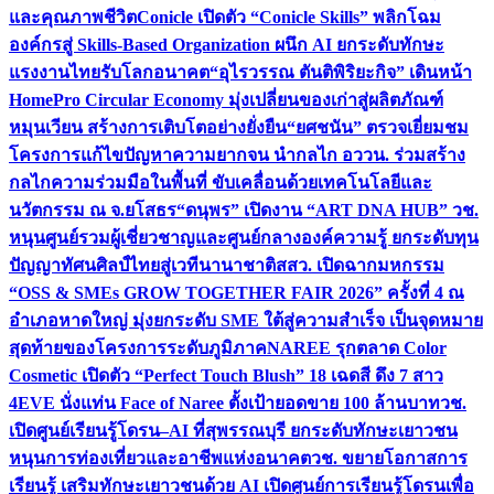
และคุณภาพชีวิต
Conicle เปิดตัว “Conicle Skills” พลิกโฉม
องค์กรสู่ Skills-Based Organization ผนึก AI ยกระดับทักษะ
แรงงานไทยรับโลกอนาคต
“อุไรวรรณ ตันติพิริยะกิจ” เดินหน้า
HomePro Circular Economy มุ่งเปลี่ยนของเก่าสู่ผลิตภัณฑ์
หมุนเวียน สร้างการเติบโตอย่างยั่งยืน
“ยศชนัน” ตรวจเยี่ยมชม
โครงการแก้ไขปัญหาความยากจน นำกลไก อววน. ร่วมสร้าง
กลไกความร่วมมือในพื้นที่ ขับเคลื่อนด้วยเทคโนโลยีและ
นวัตกรรม ณ จ.ยโสธร
“ดนุพร” เปิดงาน “ART DNA HUB” วช.
หนุนศูนย์รวมผู้เชี่ยวชาญและศูนย์กลางองค์ความรู้ ยกระดับทุน
ปัญญาทัศนศิลป์ไทยสู่เวทีนานาชาติ
สสว. เปิดฉากมหกรรม
“OSS & SMEs GROW TOGETHER FAIR 2026” ครั้งที่ 4 ณ
อำเภอหาดใหญ่ มุ่งยกระดับ SME ใต้สู่ความสำเร็จ เป็นจุดหมาย
สุดท้ายของโครงการระดับภูมิภาค
NAREE รุกตลาด Color
Cosmetic เปิดตัว “Perfect Touch Blush” 18 เฉดสี ดึง 7 สาว
4EVE นั่งแท่น Face of Naree ตั้งเป้ายอดขาย 100 ล้านบาท
วช.
เปิดศูนย์เรียนรู้โดรน–AI ที่สุพรรณบุรี ยกระดับทักษะเยาวชน
หนุนการท่องเที่ยวและอาชีพแห่งอนาคต
วช. ขยายโอกาสการ
เรียนรู้ เสริมทักษะเยาวชนด้วย AI เปิดศูนย์การเรียนรู้โดรนเพื่อ