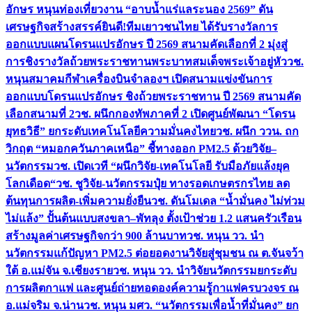
อักษร หนุนท่องเที่ยวงาน “อาบน้ำแร่แลระนอง 2569” ดัน
เศรษฐกิจสร้างสรรค์
ยินดี!ทีมเยาวชนไทย ได้รับรางวัลการ
ออกแบบแผนโดรนแปรอักษร ปี 2569 สนามคัดเลือกที่ 2 มุ่งสู่
การชิงรางวัลถ้วยพระราชทานพระบาทสมเด็จพระเจ้าอยู่หัว
วช.
หนุนสมาคมกีฬาเครื่องบินจำลองฯ เปิดสนามแข่งขันการ
ออกแบบโดรนแปรอักษร ชิงถ้วยพระราชทาน ปี 2569 สนามคัด
เลือกสนามที่ 2
วช. ผนึกกองทัพภาคที่ 2 เปิดศูนย์พัฒนา “โดรน
ยุทธวิธี” ยกระดับเทคโนโลยีความมั่นคงไทย
วช. ผนึก ววน. ถก
วิกฤต “หมอกควันภาคเหนือ” ชี้ทางออก PM2.5 ด้วยวิจัย–
นวัตกรรม
วช. เปิดเวที “ผนึกวิจัย-เทคโนโลยี รับมือภัยแล้งยุค
โลกเดือด“
วช. ชูวิจัย-นวัตกรรมปุ๋ย ทางรอดเกษตรกรไทย ลด
ต้นทุนการผลิต-เพิ่มความยั่งยืน
วช. ดันโมเดล “น้ำมั่นคง ไม่ท่วม
ไม่แล้ง” ปั้นต้นแบบสงขลา–พัทลุง ตั้งเป้าช่วย 1.2 แสนครัวเรือน
สร้างมูลค่าเศรษฐกิจกว่า 900 ล้านบาท
วช. หนุน วว. นำ
นวัตกรรมแก้ปัญหา PM2.5 ต่อยอดงานวิจัยสู่ชุมชน ณ ต.จันจว้า
ใต้ อ.แม่จัน จ.เชียงราย
วช. หนุน วว. นำวิจัยนวัตกรรมยกระดับ
การผลิตกาแฟ และศูนย์ถ่ายทอดองค์ความรู้กาแฟครบวงจร ณ
อ.แม่จริม จ.น่าน
วช. หนุน มศว. “นวัตกรรมเพื่อน้ำที่มั่นคง” ยก