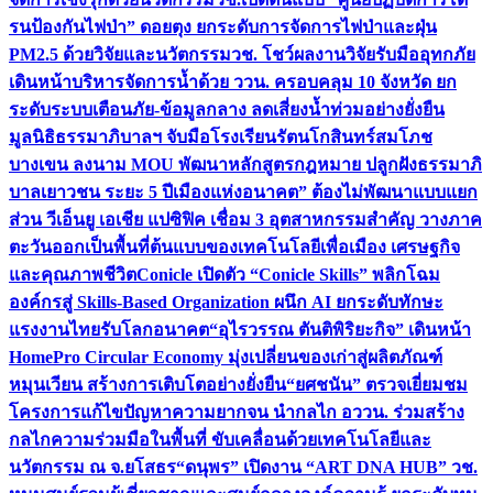
รนป้องกันไฟป่า” ดอยตุง ยกระดับการจัดการไฟป่าและฝุ่น
PM2.5 ด้วยวิจัยและนวัตกรรม
วช. โชว์ผลงานวิจัยรับมืออุทกภัย
เดินหน้าบริหารจัดการน้ำด้วย ววน. ครอบคลุม 10 จังหวัด ยก
ระดับระบบเตือนภัย-ข้อมูลกลาง ลดเสี่ยงน้ำท่วมอย่างยั่งยืน
มูลนิธิธรรมาภิบาลฯ จับมือโรงเรียนรัตนโกสินทร์สมโภช
บางเขน ลงนาม MOU พัฒนาหลักสูตรกฎหมาย ปลูกฝังธรรมาภิ
บาลเยาวชน ระยะ 5 ปี
เมืองแห่งอนาคต” ต้องไม่พัฒนาแบบแยก
ส่วน วีเอ็นยู เอเชีย แปซิฟิค เชื่อม 3 อุตสาหกรรมสำคัญ วางภาค
ตะวันออกเป็นพื้นที่ต้นแบบของเทคโนโลยีเพื่อเมือง เศรษฐกิจ
และคุณภาพชีวิต
Conicle เปิดตัว “Conicle Skills” พลิกโฉม
องค์กรสู่ Skills-Based Organization ผนึก AI ยกระดับทักษะ
แรงงานไทยรับโลกอนาคต
“อุไรวรรณ ตันติพิริยะกิจ” เดินหน้า
HomePro Circular Economy มุ่งเปลี่ยนของเก่าสู่ผลิตภัณฑ์
หมุนเวียน สร้างการเติบโตอย่างยั่งยืน
“ยศชนัน” ตรวจเยี่ยมชม
โครงการแก้ไขปัญหาความยากจน นำกลไก อววน. ร่วมสร้าง
กลไกความร่วมมือในพื้นที่ ขับเคลื่อนด้วยเทคโนโลยีและ
นวัตกรรม ณ จ.ยโสธร
“ดนุพร” เปิดงาน “ART DNA HUB” วช.