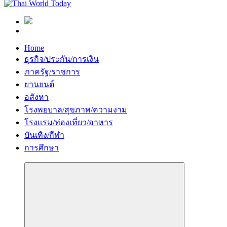
Home
ธุรกิจ/ประกัน/การเงิน
ภาครัฐ/ราชการ
ยานยนต์
อสังหา
โรงพยบาล/สุขภาพ/ความงาม
โรงแรม/ท่องเที่ยว/อาหาร
บันเทิง/กีฬา
การศึกษา