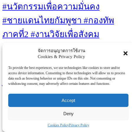
#นวัตกรรมเพื่อความมั่นคง
#ชายแดนไทยกัมพูชา #กองทัพ
ภาคที่2 #งานวิจัยเพื่อสังคม
#เทคโนโลยีไทย #โดรนลาด
จัดการอนุญาตการใช้งาน
Cookies & Privacy Policy
ตระเวน #บล็อกผนังนวัตกรรมสี
To provide the best experiences, we use technologies like cookies to store and/or
access device information. Consenting to these technologies will allow us to process
เขียว #เท้าเทียมไดนามิก #ไทยวิจัย
data such as browsing behavior or unique IDs on this site. Not consenting or
withdrawing consent, may adversely affect certain features and functions.
ไทยทำ
Eco-friendly
Accept
Artificial Intelligence
Gaming
Gaming Culture
Innovations
Technology
Sustainability
Mental Health
Solar Power
Deny
Well-being
Video Games
Cookies Policy
Privacy Policy
You Missed