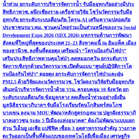
น้ำท่วม ยกระดับการบริหารจัดการน้ำ รับมืออุทกภัยอย่างมีประ
สิทธิภาพ
วช. ผนึกเชียงราย-เครือข่ายวิจัย โชว์นวัตกรรมรับมือ
อุทกภัย ยกระดับระบบเตือนภัย-โดรน-AI เสริมความปลอดภัย
ประชาชน
รมว.พม. ชวนคนไทยร่วมเป็นส่วนหนึ่งของงาน Social
Development Expo 2026 (SDX 2026) มหกรรมด้านการพัฒนา
สังคมที่ใหญ่ที่สุดของประเทศ 21–23 สิงหาคมนี้ ณ อิมแพ็ค เมือง
ทองธานี
วช. ลงพื้นที่ดอยตุง เตรียมนำ “โดรนป้องกันไฟป่า”
เสริมประสิทธิภาพควบคุมไฟป่า-ลดหมอกควัน ยกระดับการ
จัดการเชิงรุกด้วยนวัตกรรม
วช.เปิดต้นแบบ “ศูนย์ปฏิบัติการโด
รนป้องกันไฟป่า” ดอยตุง ยกระดับการจัดการไฟป่าและฝุ่น
PM2.5 ด้วยวิจัยและนวัตกรรม
วช. โชว์ผลงานวิจัยรับมืออุทกภัย
เดินหน้าบริหารจัดการน้ำด้วย ววน. ครอบคลุม 10 จังหวัด ยก
ระดับระบบเตือนภัย-ข้อมูลกลาง ลดเสี่ยงน้ำท่วมอย่างยั่งยืน
มูลนิธิธรรมาภิบาลฯ จับมือโรงเรียนรัตนโกสินทร์สมโภช
บางเขน ลงนาม MOU พัฒนาหลักสูตรกฎหมาย ปลูกฝังธรรมาภิ
บาลเยาวชน ระยะ 5 ปี
เมืองแห่งอนาคต” ต้องไม่พัฒนาแบบแยก
ส่วน วีเอ็นยู เอเชีย แปซิฟิค เชื่อม 3 อุตสาหกรรมสำคัญ วางภาค
ตะวันออกเป็นพื้นที่ต้นแบบของเทคโนโลยีเพื่อเมือง เศรษฐกิจ