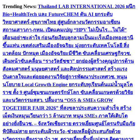
Skip
Trending News:
Thailand LAB INTERNATIONAL 2026 ผนึก
to
Bio+HealthTech และ FutureCHEM ดัน AI ยกระดับ
content
วิทยาศาสตร์-สุขภาพไทย สู่ศูนย์กลางนวัตกรรมอาเซียน
สถานเสาวภา-กทม. เปิดแคมเปญ “HPV ไม่เป็นไร…ไม่ได้”
เตือนอย่าชะล่าใจ ก่อนภัยเงียบลุกลามเป็นมะเร็ง
เมืองทองธานี
ขึ้นแท่น เขตส่งเสริมเมืองอัจฉริยะ มุ่งยกระดับเทคโนโลยี สิ่ง
แวดล้อม ปักหมุด เมืองอัจฉริยะมีชีวิต ขับเคลื่อนเศรษฐกิจ
วช.
เดินหน้าขับเคลื่อน “รางวัลธัชชา” ยกย่องผู้สร้างคุณูปการด้าน
สังคมศาสตร์ มนุษยศาสตร์ และศิลปกรรมศาสตร์ สร้างแรง
บันดาลใจและต่อยอดงานวิจัยสู่การพัฒนาประเทศ
วช. หนุน
นโยบาย Local Growth Engine ยกระดับทุเรียนต้นแม่น้ำมูลโค
ราช ตั้ง 9 ศูนย์ชุมชนเกษตรรักษ์โลก ขับเคลื่อนเกษตรด้วยวิจัย
และนวัตกรรม
สสว. ปลื้มงาน “OSS & SMEs GROW
TOGETHER FAIR 2026” ที่สงขลาประสบความสำเร็จ สร้าง
เม็ดเงินหมุนเวียนกว่า 5 ล้านบาท หนุน SMEs ภาคใต้เติบโต
อย่างยั่งยืน
วช. – จังหวัดเชียงราย ตรวจเยี่ยมศูนย์โดรนรับมือภัย
พิบัติแม่สาย ยกระดับเฝ้าระวัง–ช่วยเหลือผู้ประสบภัยด้วย
นวัตกรรม
เชียงราย นำ วช. ตรวจเยี่ยมพื้นที่แม่สาย ติดตามการ