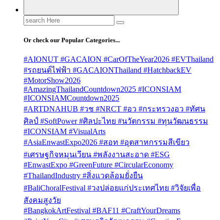
Search
for:
Or check our Popular Categories...
#AIONUT #GACAION #CarOfTheYear2026 #EVThailand
#รถยนต์ไฟฟ้า #GACAIONThailand #HatchbackEV
#MotorShow2026
#AmazingThailandCountdown2025 #ICONSIAM
#ICONSIAMCountdown2025
#ARTDNAHUB #วช #NRCT #อว #กระทรวงอว #ทัศน
ศิลป์ #SoftPower #ศิลปะไทย #นวัตกรรม #ทุนวัฒนธรรม
#ICONSIAM #VisualArts
#AsiaEnwastExpo2026 #สอท #อุตสาหกรรมสีเขียว
#เศรษฐกิจหมุนเวียน #พลังงานสะอาด #ESG
#EnwastExpo #GreenFuture #CircularEconomy
#ThailandIndustry #สิ่งแวดล้อมยั่งยืน
#BaliChoralFestival #วงปล่อยแก่ประเทศไทย #วิจัยเพื่อ
สังคมสูงวัย
#BangkokArtFestival #BAF11 #CraftYourDreams