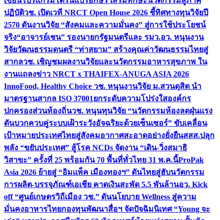
เขียนโปรแกรมโดรนแปรอักษร เสริมทักษะนวัตกรรมสู่ภาค
ปฏิบัติ
วช. เปิดเวที NRCT Open House 2026 ชี้ทิศทางทุนวิจัยปี
2570 ดันงานวิจัย “สังคมและความมั่นคง” สู่การใช้ประโยชน์
จริง
“อาจารย์เชน” รองนายกรัฐมนตรีและ รมว.อว. หนุนงาน
วิจัยวัฒนธรรมดนตรี “ท่าสยาม” สร้างคุณค่าวัฒนธรรมไทยสู่
สากล
วช. เชิญชมผลงานวิจัยและนวัตกรรมอาหารสุขภาพ ใน
งานแถลงข่าว NRCT x THAIFEX-ANUGA ASIA 2026
InnoFood, Healthy Choice
วช. หนุนงานวิจัย ม.สวนดุสิต นำ
มาตรฐานสากล ISO 37001ยกระดับความโปร่งใสองค์กร
ปกครองส่วนท้องถิ่น
วช. หนุนทุนวิจัย “นวัตกรรมห้องลดฝุ่นแรง
ดันบวกควบคู่ระบบเฝ้าระวังอัจฉริยะด้วยเซ็นเซอร์” ขับเคลื่อน
เป้าหมายประเทศไทยสู่สังคมอากาศสะอาดอย่างยั่งยืน
สสส.ปลุก
พลัง “ขยับประเทศ” สู้โรค NCDs จัดงาน “เดิน-วิ่งสมาธิ
วิสาขะ” ครั้งที่ 25 พร้อมกัน 70 พื้นที่ทั่วไทย 31 พ.ค.นี้
ProPak
Asia 2026 ย้ายสู่ “อิมแพ็ค เมืองทองฯ” ดันไทยสู่ฮับนวัตกรรม
การผลิต-บรรจุภัณฑ์เอเชีย คาดเงินสะพัด 5.5 พันล้าน
อว. Kick
off “ศูนย์เกษตรวิถีเมือง วช.” ดันนโยบาย Wellness สู่ความ
มั่นคงอาหารไทย
กองทุนพัฒนาสื่อฯ จัดปัจฉิมนิเทศ “Young จะ