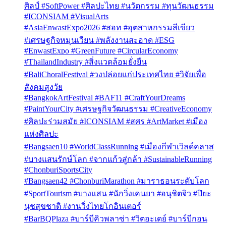
ศิลป์ #SoftPower #ศิลปะไทย #นวัตกรรม #ทุนวัฒนธรรม
#ICONSIAM #VisualArts
#AsiaEnwastExpo2026 #สอท #อุตสาหกรรมสีเขียว
#เศรษฐกิจหมุนเวียน #พลังงานสะอาด #ESG
#EnwastExpo #GreenFuture #CircularEconomy
#ThailandIndustry #สิ่งแวดล้อมยั่งยืน
#BaliChoralFestival #วงปล่อยแก่ประเทศไทย #วิจัยเพื่อ
สังคมสูงวัย
#BangkokArtFestival #BAF11 #CraftYourDreams
#PaintYourCity #เศรษฐกิจวัฒนธรรม #CreativeEconomy
#ศิลปะร่วมสมัย #ICONSIAM #สศร #ArtMarket #เมือง
แห่งศิลปะ
#Bangsaen10 #WorldClassRunning #เมืองกีฬาเวิลด์คลาส
#บางแสนรักษ์โลก #จากแก้วสู่กล้า #SustainableRunning
#ChonburiSportsCity
#Bangsaen42 #ChonburiMarathon #มาราธอนระดับโลก
#SportTourism #บางแสน #นักวิ่งเคนยา #อนุชิตจิว #ปิยะ
นุชสุขชาติ #งานวิ่งไทยโกอินเตอร์
#BarBQPlaza #บาร์บีคิวพลาซ่า #วิตอะเดย์ #บาร์บีกอน