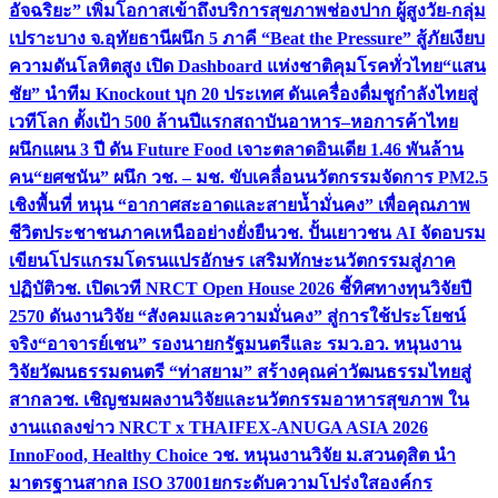
อัจฉริยะ” เพิ่มโอกาสเข้าถึงบริการสุขภาพช่องปาก ผู้สูงวัย-กลุ่ม
เปราะบาง จ.อุทัยธานี
ผนึก 5 ภาคี “Beat the Pressure” สู้ภัยเงียบ
ความดันโลหิตสูง เปิด Dashboard แห่งชาติคุมโรคทั่วไทย
“แสน
ชัย” นำทีม Knockout บุก 20 ประเทศ ดันเครื่องดื่มชูกำลังไทยสู่
เวทีโลก ตั้งเป้า 500 ล้านปีแรก
สถาบันอาหาร–หอการค้าไทย
ผนึกแผน 3 ปี ดัน Future Food เจาะตลาดอินเดีย 1.46 พันล้าน
คน
“ยศชนัน” ผนึก วช. – มช. ขับเคลื่อนนวัตกรรมจัดการ PM2.5
เชิงพื้นที่ หนุน “อากาศสะอาดและสายน้ำมั่นคง” เพื่อคุณภาพ
ชีวิตประชาชนภาคเหนืออย่างยั่งยืน
วช. ปั้นเยาวชน AI จัดอบรม
เขียนโปรแกรมโดรนแปรอักษร เสริมทักษะนวัตกรรมสู่ภาค
ปฏิบัติ
วช. เปิดเวที NRCT Open House 2026 ชี้ทิศทางทุนวิจัยปี
2570 ดันงานวิจัย “สังคมและความมั่นคง” สู่การใช้ประโยชน์
จริง
“อาจารย์เชน” รองนายกรัฐมนตรีและ รมว.อว. หนุนงาน
วิจัยวัฒนธรรมดนตรี “ท่าสยาม” สร้างคุณค่าวัฒนธรรมไทยสู่
สากล
วช. เชิญชมผลงานวิจัยและนวัตกรรมอาหารสุขภาพ ใน
งานแถลงข่าว NRCT x THAIFEX-ANUGA ASIA 2026
InnoFood, Healthy Choice
วช. หนุนงานวิจัย ม.สวนดุสิต นำ
มาตรฐานสากล ISO 37001ยกระดับความโปร่งใสองค์กร