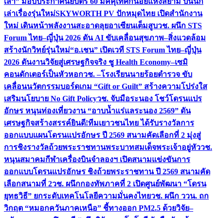
เล่า” มอบประกาศนียบัตร 60 มัคคุเทศก์น้อยแห่งสยาม ปั้นนัก
เล่าเรื่องรุ่นใหม่
SKYWORTH PV ปักหมุดไทย เปิดสำนักงาน
ใหม่ เดินหน้าพลังงานสะอาดลุยอาเซียนเต็มสูบ
วช. ผนึก STS
Forum ไทย–ญี่ปุ่น 2026 ดัน AI ขับเคลื่อนสุขภาพ–สิ่งแวดล้อม
สร้างนักวิทย์รุ่นใหม่
“อ.เชน” เปิดเวที STS Forum ไทย–ญี่ปุ่น
2026 ดันงานวิจัยสู่เศรษฐกิจจริง ชู Health Economy–เซมิ
คอนดักเตอร์เป็นหัวหอก
วช. –โรงเรียนนายร้อยตำรวจ ขับ
เคลื่อนนวัตกรรมบอร์ดเกม “Gift or Guilt” สร้างความโปร่งใส
เสริมนโยบาย No Gift Policy
วช. จับมือระนอง โชว์โดรนแปร
อักษร หนุนท่องเที่ยวงาน “อาบน้ำแร่แลระนอง 2569” ดัน
เศรษฐกิจสร้างสรรค์
ยินดี!ทีมเยาวชนไทย ได้รับรางวัลการ
ออกแบบแผนโดรนแปรอักษร ปี 2569 สนามคัดเลือกที่ 2 มุ่งสู่
การชิงรางวัลถ้วยพระราชทานพระบาทสมเด็จพระเจ้าอยู่หัว
วช.
หนุนสมาคมกีฬาเครื่องบินจำลองฯ เปิดสนามแข่งขันการ
ออกแบบโดรนแปรอักษร ชิงถ้วยพระราชทาน ปี 2569 สนามคัด
เลือกสนามที่ 2
วช. ผนึกกองทัพภาคที่ 2 เปิดศูนย์พัฒนา “โดรน
ยุทธวิธี” ยกระดับเทคโนโลยีความมั่นคงไทย
วช. ผนึก ววน. ถก
วิกฤต “หมอกควันภาคเหนือ” ชี้ทางออก PM2.5 ด้วยวิจัย–