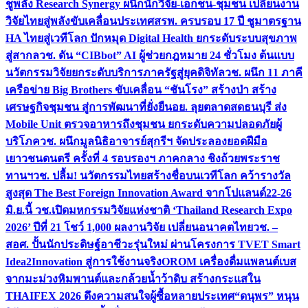
ชูพลัง Research Synergy ผนึกนักวิจัย-เอกชน-ชุมชน เปลี่ยนงาน
วิจัยไทยสู่พลังขับเคลื่อนประเทศ
สรพ. ครบรอบ 17 ปี ชูมาตรฐาน
HA ไทยสู่เวทีโลก ปักหมุด Digital Health ยกระดับระบบสุขภาพ
สู่สากล
วช. ดัน “CIBbot” AI ผู้ช่วยกฎหมาย 24 ชั่วโมง ต้นแบบ
นวัตกรรมวิจัยยกระดับบริการภาครัฐสู่ยุคดิจิทัล
วช. ผนึก 11 ภาคี
เครือข่าย Big Brothers ขับเคลื่อน “ชันโรง” สร้างป่า สร้าง
เศรษฐกิจชุมชน สู่การพัฒนาที่ยั่งยืน
อย. ลุยตลาดสดธนบุรี ส่ง
Mobile Unit ตรวจอาหารถึงชุมชน ยกระดับความปลอดภัยผู้
บริโภค
วช. ผนึกมูลนิธิอาจารย์สุกรีฯ จัดประลองยอดฝีมือ
เยาวชนดนตรี ครั้งที่ 4 รอบรองฯ ภาคกลาง ชิงถ้วยพระราช
ทานฯ
วช. ปลื้ม! นวัตกรรมไทยสร้างชื่อบนเวทีโลก คว้ารางวัล
สูงสุด The Best Foreign Innovation Award จากโปแลนด์
22-26
มิ.ย.นี้ วช.เปิดมหกรรมวิจัยแห่งชาติ ‘Thailand Research Expo
2026’ ปีที่ 21 โชว์ 1,000 ผลงานวิจัย เปลี่ยนอนาคตไทย
วช. –
สอศ. ปั้นนักประดิษฐ์อาชีวะรุ่นใหม่ ผ่านโครงการ TVET Smart
Idea2Innovation สู่การใช้งานจริง
OROM เครื่องดื่มแพลนต์เบส
จากมะม่วงหิมพานต์และกล้วยน้ำว้าดิบ สร้างกระแสใน
THAIFEX 2026 ดึงความสนใจผู้ซื้อหลายประเทศ
“ดนุพร” หนุน