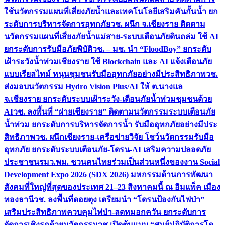
ใช้นวัตกรรมแผนที่เสี่ยงภัยน้ำและเทคโนโลยีเสริมคันกั้นน้ำ ยก
ระดับการบริหารจัดการอุทกภัย
วช. ผนึก จ.เชียงราย ติดตาม
นวัตกรรมแผนที่เสี่ยงภัยน้ำแม่สาย-ระบบเตือนภัยดินถล่ม ใช้ AI
ยกระดับการรับมือภัยพิบัติ
วช. – มช. นำ “FloodBoy” ยกระดับ
เฝ้าระวังน้ำท่วมเชียงราย ใช้ Blockchain และ AI แจ้งเตือนภัย
แบบเรียลไทม์ หนุนชุมชนรับมืออุทกภัยอย่างมีประสิทธิภาพ
วช.
ส่งมอบนวัตกรรม Hydro Vision Plus/AI ให้ ต.นางแล
จ.เชียงราย ยกระดับระบบเฝ้าระวัง-เตือนภัยน้ำท่วมชุมชนด้วย
AI
วช. ลงพื้นที่ “ฝายเชียงราย” ติดตามนวัตกรรมระบบเตือนภัย
น้ำท่วม ยกระดับการบริหารจัดการน้ำ รับมืออุทกภัยอย่างมีประ
สิทธิภาพ
วช. ผนึกเชียงราย-เครือข่ายวิจัย โชว์นวัตกรรมรับมือ
อุทกภัย ยกระดับระบบเตือนภัย-โดรน-AI เสริมความปลอดภัย
ประชาชน
รมว.พม. ชวนคนไทยร่วมเป็นส่วนหนึ่งของงาน Social
Development Expo 2026 (SDX 2026) มหกรรมด้านการพัฒนา
สังคมที่ใหญ่ที่สุดของประเทศ 21–23 สิงหาคมนี้ ณ อิมแพ็ค เมือง
ทองธานี
วช. ลงพื้นที่ดอยตุง เตรียมนำ “โดรนป้องกันไฟป่า”
เสริมประสิทธิภาพควบคุมไฟป่า-ลดหมอกควัน ยกระดับการ
จัดการเชิงรุกด้วยนวัตกรรม
วช.เปิดต้นแบบ “ศูนย์ปฏิบัติการโด