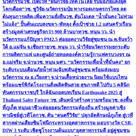
นวัตกรรม
วช. เปิดเวที “ผนึกวิจัย-เทคโนโลยี รับมือภัยแล้งยุค
โลกเดือด“
วช. ชูวิจัย-นวัตกรรมปุ๋ย ทางรอดเกษตรกรไทย ลด
ต้นทุนการผลิต-เพิ่มความยั่งยืน
วช. ดันโมเดล “น้ำมั่นคง ไม่ท่วม
ไม่แล้ง” ปั้นต้นแบบสงขลา–พัทลุง ตั้งเป้าช่วย 1.2 แสนครัวเรือน
สร้างมูลค่าเศรษฐกิจกว่า 900 ล้านบาท
วช. หนุน วว. นำ
นวัตกรรมแก้ปัญหา PM2.5 ต่อยอดงานวิจัยสู่ชุมชน ณ ต.จันจว้า
ใต้ อ.แม่จัน จ.เชียงราย
วช. หนุน วว. นำวิจัยนวัตกรรมยกระดับ
การผลิตกาแฟ และศูนย์ถ่ายทอดองค์ความรู้กาแฟครบวงจร ณ
อ.แม่จริม จ.น่าน
วช. หนุน มศว. “นวัตกรรมเพื่อน้ำที่มั่นคง” ยก
ระดับระบบเตือนภัยน้ำท่วมฉับพลันสู่ชุมชน พร้อมส่งมอบ
นวัตกรรม ณ อ.เวียงสา จ.น่าน
เสื้อหน่วยงาน นิยมใช้แบบไหน
พร้อมแชร์พิกัดโรงงานสั่งผลิต
ฟันสวย สุขภาพดี ไปกับ 5 คลินิก
ทันตกรรมราชบุรี ใกล้ฉัน
ถอดบทเรียน Earthquake 2025 สู่
Thailand Safer Future วช. เดินหน้าสร้างความพร้อม
วช. ลงพื้น
ที่ภูเก็ต หนุนอาชีวะต่อยอดนวัตกรรมท้องถิ่น สร้างมูลค่าเชิง
พาณิชย์สู่เวทีโลก
วช. ดัน “ดนตรีวิจัย” ปลุกอัตลักษณ์ภูเก็ต สู่เวที
สากลผ่านเสียงซิมโฟนี
กระทรวงอุตสาหกรรม มอบรางวัล CSR-
DIW 3 ระดับ เชิดชูโรงงานต้นแบบ“อุตสาหกรรมดี อยู่คู่ชุมชน