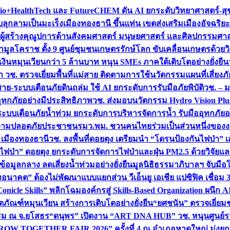
+HealthTech และ FutureCHEM ดัน AI ยกระดับวิทยาศาสตร์-สุข
บลุกลามเป็นมะเร็ง
เมืองทองธานี ขึ้นแท่น เขตส่งเสริมเมืองอัจฉริยะ
่องผู้สร้างคุณูปการด้านสังคมศาสตร์ มนุษยศาสตร์ และศิลปกรรมศ
ำมูลโคราช ตั้ง 9 ศูนย์ชุมชนเกษตรรักษ์โลก ขับเคลื่อนเกษตรด้วย
หมุนเวียนกว่า 5 ล้านบาท หนุน SMEs ภาคใต้เติบโตอย่างยั่งยืน
ำ วช. ตรวจเยี่ยมพื้นที่แม่สาย ติดตามการใช้นวัตกรรมแผนที่เสี่ยง
สาย-ระบบเตือนภัยดินถล่ม ใช้ AI ยกระดับการรับมือภัยพิบัติ
วช. – ม
อุทกภัยอย่างมีประสิทธิภาพ
วช. ส่งมอบนวัตกรรม Hydro Vision Plus
ระบบเตือนภัยน้ำท่วม ยกระดับการบริหารจัดการน้ำ รับมืออุทกภัยอ
มความปลอดภัยประชาชน
รมว.พม. ชวนคนไทยร่วมเป็นส่วนหนึ่งของง
 เมืองทองธานี
วช. ลงพื้นที่ดอยตุง เตรียมนำ “โดรนป้องกันไฟป่
นไฟป่า” ดอยตุง ยกระดับการจัดการไฟป่าและฝุ่น PM2.5 ด้วยวิจัย
อมูลกลาง ลดเสี่ยงน้ำท่วมอย่างยั่งยืน
มูลนิธิธรรมาภิบาลฯ จับม
งอนาคต” ต้องไม่พัฒนาแบบแยกส่วน วีเอ็นยู เอเชีย แปซิฟิค เชื่
“Conicle Skills” พลิกโฉมองค์กรสู่ Skills-Based Organization 
ิตภัณฑ์หมุนเวียน สร้างการเติบโตอย่างยั่งยืน
“ยศชนัน” ตรวจเยี่ย
รรม ณ จ.ยโสธร
“ดนุพร” เปิดงาน “ART DNA HUB” วช. หนุนศูนย์รว
W TOGETHER FAIR 2026” ครั้งที่ 4 ณ อำเภอหาดใหญ่ มุ่งยกระ