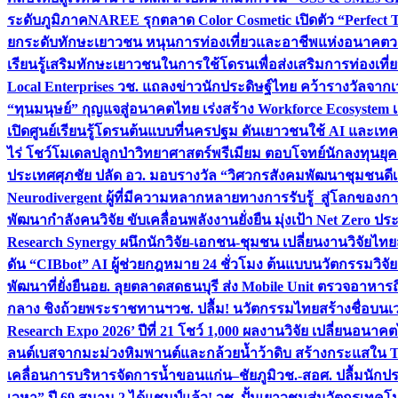
ระดับภูมิภาค
NAREE รุกตลาด Color Cosmetic เปิดตัว “Perfect To
ยกระดับทักษะเยาวชน หนุนการท่องเที่ยวและอาชีพแห่งอนาคต
ว
เรียนรู้เสริมทักษะเยาวชนในการใช้โดรนเพื่อส่งเสริมการท่องเที
Local Enterprises
วช. แถลงข่าวนักประดิษฐ์ไทย คว้ารางวัลจากเว
“ทุนมนุษย์” กุญแจสู่อนาคตไทย เร่งสร้าง Workforce Ecosyste
เปิดศูนย์เรียนรู้โดรนต้นแบบที่นครปฐม ดันเยาวชนใช้ AI และเทคโน
ไร่ โชว์โมเดลปลูกป่าวิทยาศาสตร์พรีเมียม ตอบโจทย์นักลงทุนยุ
ประเทศ
ศุภชัย ปลัด อว. มอบรางวัล “วิศวกรสังคมพัฒนาชุมชนดีเด
Neurodivergent ผู้ที่มีความหลากหลายทางการรับรู้ สู่โลกของ
พัฒนากำลังคนวิจัย ขับเคลื่อนพลังงานยั่งยืน มุ่งเป้า Net Zero ป
Research Synergy ผนึกนักวิจัย-เอกชน-ชุมชน เปลี่ยนงานวิจัยไทย
ดัน “CIBbot” AI ผู้ช่วยกฎหมาย 24 ชั่วโมง ต้นแบบนวัตกรรมวิจัยย
พัฒนาที่ยั่งยืน
อย. ลุยตลาดสดธนบุรี ส่ง Mobile Unit ตรวจอาหาร
กลาง ชิงถ้วยพระราชทานฯ
วช. ปลื้ม! นวัตกรรมไทยสร้างชื่อบนเ
Research Expo 2026’ ปีที่ 21 โชว์ 1,000 ผลงานวิจัย เปลี่ยนอนาค
ลนต์เบสจากมะม่วงหิมพานต์และกล้วยน้ำว้าดิบ สร้างกระแสใน 
เคลื่อนการบริหารจัดการน้ำขอนแก่น–ชัยภูมิ
วช.-สอศ. ปลื้มนักป
เวหา” ปี 69 สนาม 2 ได้แชมป์แล้ว! วช. ปั้นเยาวชนสู่นวัตกรเท