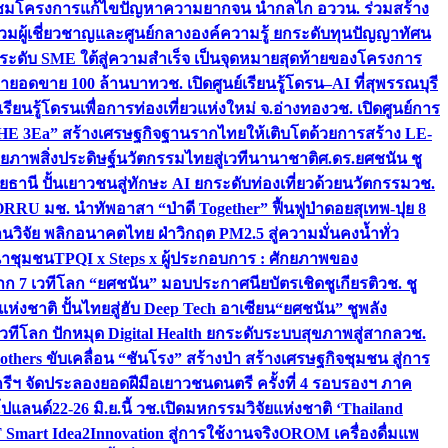
มชมโครงการแก้ไขปัญหาความยากจน นำกลไก อววน. ร่วมสร้าง
มผู้เชี่ยวชาญและศูนย์กลางองค์ความรู้ ยกระดับทุนปัญญาทัศน
ดับ SME ใต้สู่ความสำเร็จ เป็นจุดหมายสุดท้ายของโครงการ
เป้ายอดขาย 100 ล้านบาท
วช. เปิดศูนย์เรียนรู้โดรน–AI ที่สุพรรณบุรี
ียนรู้โดรนเพื่อการท่องเที่ยวแห่งใหม่ จ.อ่างทอง
วช. เปิดศูนย์การ
THE 3Ea” สร้างเศรษฐกิจฐานรากไทยให้เติบโตด้วยการสร้าง LE-
ักยภาพสิ่งประดิษฐ์นวัตกรรมไทยสู่เวทีนานาชาติ
ศ.ดร.ยศชนัน ชู
อุทัยธานี ปั้นเยาวชนสู่ทักษะ AI ยกระดับท่องเที่ยวด้วยนวัตกรรม
วช.
FORRU มช. นำทัพอาสา “ป่าดี Together” ฟื้นฟูป่าดอยสุเทพ-ปุย 8
วิจัย พลิกอนาคตไทย ฝ่าวิกฤต PM2.5 สู่ความมั่นคงน้ำทั่ว
ฒนาชุมชน
TPQI x Steps x ผู้ประกอบการ : ศักยภาพของ
จาก 7 เวทีโลก “ยศชนัน” มอบประกาศนียบัตรเชิดชูเกียรติ
วช. ชู
่งชาติ ปั้นไทยสู่ฮับ Deep Tech อาเซียน
“ยศชนัน” ชูพลัง
วทีโลก ปักหมุด Digital Health ยกระดับระบบสุขภาพสู่สากล
วช.
others ขับเคลื่อน “ชันโรง” สร้างป่า สร้างเศรษฐกิจชุมชน สู่การ
ุกรีฯ จัดประลองยอดฝีมือเยาวชนดนตรี ครั้งที่ 4 รอบรองฯ ภาค
กโปแลนด์
22-26 มิ.ย.นี้ วช.เปิดมหกรรมวิจัยแห่งชาติ ‘Thailand
 Smart Idea2Innovation สู่การใช้งานจริง
OROM เครื่องดื่มแพ