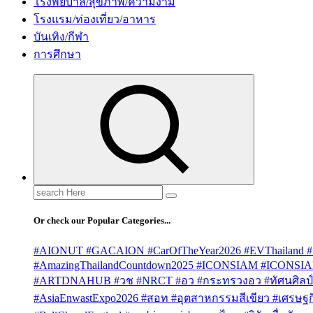
โรงพยบาล/สุขภาพ/ความงาม
โรงแรม/ท่องเที่ยว/อาหาร
บันเทิง/กีฬา
การศึกษา
Search
for:
Or check our Popular Categories...
#AIONUT #GACAION #CarOfTheYear2026 #EVThailand #
#AmazingThailandCountdown2025 #ICONSIAM #ICONSI
#ARTDNAHUB #วช #NRCT #อว #กระทรวงอว #ทัศนศิลป์ #
#AsiaEnwastExpo2026 #สอท #อุตสาหกรรมสีเขียว #เศรษฐกิจ