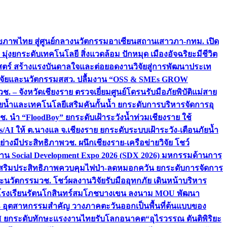
ภาพไทย สู่ศูนย์กลางนวัตกรรมอาเซียน
สถานเสาวภา-กทม. เปิด
 มุ่งยกระดับเทคโนโลยี สิ่งแวดล้อม ปักหมุด เมืองอัจฉริยะมีชีวิต
าสตร์ สร้างแรงบันดาลใจและต่อยอดงานวิจัยสู่การพัฒนาประเท
วิจัยและนวัตกรรม
สสว. ปลื้มงาน “OSS & SMEs GROW
วช. – จังหวัดเชียงราย ตรวจเยี่ยมศูนย์โดรนรับมือภัยพิบัติแม่สาย
ภัยน้ำและเทคโนโลยีเสริมคันกั้นน้ำ ยกระดับการบริหารจัดการอุ
ช. นำ “FloodBoy” ยกระดับเฝ้าระวังน้ำท่วมเชียงราย ใช้
/AI ให้ ต.นางแล จ.เชียงราย ยกระดับระบบเฝ้าระวัง-เตือนภัยน้ำ
ย่างมีประสิทธิภาพ
วช. ผนึกเชียงราย-เครือข่ายวิจัย โชว์
าน Social Development Expo 2026 (SDX 2026) มหกรรมด้านการ
า” เสริมประสิทธิภาพควบคุมไฟป่า-ลดหมอกควัน ยกระดับการจัดการ
และนวัตกรรม
วช. โชว์ผลงานวิจัยรับมืออุทกภัย เดินหน้าบริหาร
ือโรงเรียนรัตนโกสินทร์สมโภชบางเขน ลงนาม MOU พัฒนา
อม 3 อุตสาหกรรมสำคัญ วางภาคตะวันออกเป็นพื้นที่ต้นแบบของ
ผนึก AI ยกระดับทักษะแรงงานไทยรับโลกอนาคต
“อุไรวรรณ ตันติพิริยะ