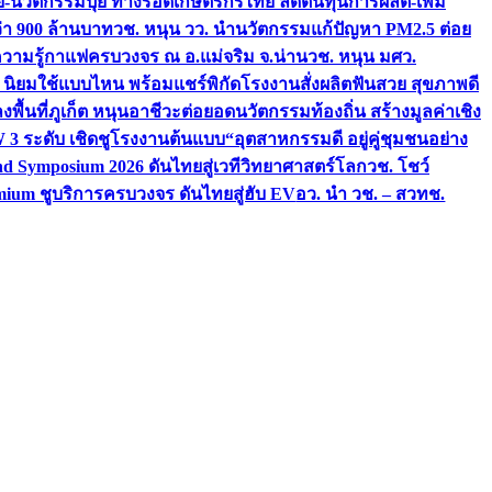
จัย-นวัตกรรมปุ๋ย ทางรอดเกษตรกรไทย ลดต้นทุนการผลิต-เพิ่ม
ว่า 900 ล้านบาท
วช. หนุน วว. นำนวัตกรรมแก้ปัญหา PM2.5 ต่อย
ความรู้กาแฟครบวงจร ณ อ.แม่จริม จ.น่าน
วช. หนุน มศว.
น นิยมใช้แบบไหน พร้อมแชร์พิกัดโรงงานสั่งผลิต
ฟันสวย สุขภาพดี
งพื้นที่ภูเก็ต หนุนอาชีวะต่อยอดนวัตกรรมท้องถิ่น สร้างมูลค่าเชิง
ระดับ เชิดชูโรงงานต้นแบบ“อุตสาหกรรมดี อยู่คู่ชุมชนอย่าง
nd Symposium 2026 ดันไทยสู่เวทีวิทยาศาสตร์โลก
วช. โชว์
ium ชูบริการครบวงจร ดันไทยสู่ฮับ EV
อว. นำ วช. – สวทช.