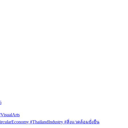
6
isualArts
arEconomy #ThailandIndustry #สิ่งแวดล้อมยั่งยืน