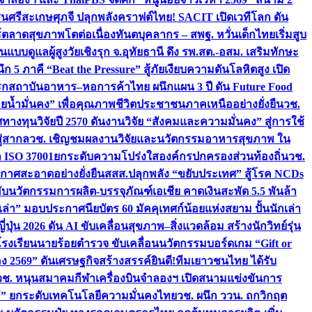
ชนศรีสะเกษ
ศุภจี ปลุกพลังคราฟต์ไทย! SACIT เปิดเวทีโลก ดัน
ร์ตลาดสุขภาพโตต่อเนื่อง
ทันตบุคลากร – สพฐ. หวั่นเด็กไทยเริ่มสูบ
นแบบดูแลผู้สูงวัยเชิงรุก จ.อุทัยธานี ดึง รพ.สต.-อสม. เสริมทักษะ
ึก 5 ภาคี “Beat the Pressure” สู้ภัยเงียบความดันโลหิตสูง เปิด
รก
สถาบันอาหาร–หอการค้าไทย ผนึกแผน 3 ปี ดัน Future Food
ยน้ำมั่นคง” เพื่อคุณภาพชีวิตประชาชนภาคเหนืออย่างยั่งยืน
วช.
ศทางทุนวิจัยปี 2570 ดันงานวิจัย “สังคมและความมั่นคง” สู่การใช้
ู่สากล
วช. เชิญชมผลงานวิจัยและนวัตกรรมอาหารสุขภาพ ใน
ล ISO 37001ยกระดับความโปร่งใสองค์กรปกครองส่วนท้องถิ่น
วช.
ากาศสะอาดอย่างยั่งยืน
สสส.ปลุกพลัง “ขยับประเทศ” สู้โรค NCDs
่ฮับนวัตกรรมการผลิต-บรรจุภัณฑ์เอเชีย คาดเงินสะพัด 5.5 พันล้า
เล่า” มอบประกาศนียบัตร 60 มัคคุเทศก์น้อยแห่งสยาม ปั้นนักเล่า
ปุ่น 2026 ดัน AI ขับเคลื่อนสุขภาพ–สิ่งแวดล้อม สร้างนักวิทย์รุ่น
โรงเรียนนายร้อยตำรวจ ขับเคลื่อนนวัตกรรมบอร์ดเกม “Gift or
ง 2569” ดันเศรษฐกิจสร้างสรรค์
ยินดี!ทีมเยาวชนไทย ได้รับ
วช. หนุนสมาคมกีฬาเครื่องบินจำลองฯ เปิดสนามแข่งขันการ
ิธี” ยกระดับเทคโนโลยีความมั่นคงไทย
วช. ผนึก ววน. ถกวิกฤต