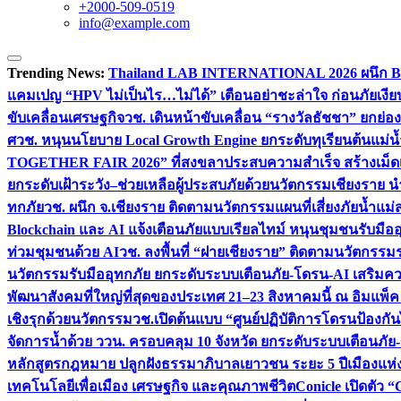
+2000-509-0519
info@example.com
Trending News:
Thailand LAB INTERNATIONAL 2026 ผนึก Bio
แคมเปญ “HPV ไม่เป็นไร…ไม่ได้” เตือนอย่าชะล่าใจ ก่อนภัยเงีย
ขับเคลื่อนเศรษฐกิจ
วช. เดินหน้าขับเคลื่อน “รางวัลธัชชา” ยกย
ศ
วช. หนุนนโยบาย Local Growth Engine ยกระดับทุเรียนต้นแม่น้
TOGETHER FAIR 2026” ที่สงขลาประสบความสำเร็จ สร้างเม็ดเงิน
ยกระดับเฝ้าระวัง–ช่วยเหลือผู้ประสบภัยด้วยนวัตกรรม
เชียงราย น
ทกภัย
วช. ผนึก จ.เชียงราย ติดตามนวัตกรรมแผนที่เสี่ยงภัยน้ำแม่
Blockchain และ AI แจ้งเตือนภัยแบบเรียลไทม์ หนุนชุมชนรับมือ
ท่วมชุมชนด้วย AI
วช. ลงพื้นที่ “ฝายเชียงราย” ติดตามนวัตกรรม
นวัตกรรมรับมืออุทกภัย ยกระดับระบบเตือนภัย-โดรน-AI เสริ
พัฒนาสังคมที่ใหญ่ที่สุดของประเทศ 21–23 สิงหาคมนี้ ณ อิมแพ็ค
เชิงรุกด้วยนวัตกรรม
วช.เปิดต้นแบบ “ศูนย์ปฏิบัติการโดรนป้องกั
จัดการน้ำด้วย ววน. ครอบคลุม 10 จังหวัด ยกระดับระบบเตือนภัย-ข้
หลักสูตรกฎหมาย ปลูกฝังธรรมาภิบาลเยาวชน ระยะ 5 ปี
เมืองแห่
เทคโนโลยีเพื่อเมือง เศรษฐกิจ และคุณภาพชีวิต
Conicle เปิดตัว 