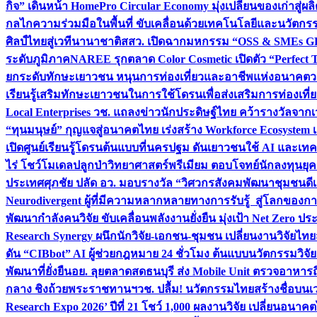
กิจ” เดินหน้า HomePro Circular Economy มุ่งเปลี่ยนของเก่าสู่ผล
กลไกความร่วมมือในพื้นที่ ขับเคลื่อนด้วยเทคโนโลยีและนวัตก
ศิลป์ไทยสู่เวทีนานาชาติ
สสว. เปิดฉากมหกรรม “OSS & SMEs GRO
ระดับภูมิภาค
NAREE รุกตลาด Color Cosmetic เปิดตัว “Perfect To
ยกระดับทักษะเยาวชน หนุนการท่องเที่ยวและอาชีพแห่งอนาคต
ว
เรียนรู้เสริมทักษะเยาวชนในการใช้โดรนเพื่อส่งเสริมการท่องเที
Local Enterprises
วช. แถลงข่าวนักประดิษฐ์ไทย คว้ารางวัลจากเว
“ทุนมนุษย์” กุญแจสู่อนาคตไทย เร่งสร้าง Workforce Ecosyste
เปิดศูนย์เรียนรู้โดรนต้นแบบที่นครปฐม ดันเยาวชนใช้ AI และเทคโน
ไร่ โชว์โมเดลปลูกป่าวิทยาศาสตร์พรีเมียม ตอบโจทย์นักลงทุนยุ
ประเทศ
ศุภชัย ปลัด อว. มอบรางวัล “วิศวกรสังคมพัฒนาชุมชนดีเด
Neurodivergent ผู้ที่มีความหลากหลายทางการรับรู้ สู่โลกของ
พัฒนากำลังคนวิจัย ขับเคลื่อนพลังงานยั่งยืน มุ่งเป้า Net Zero ป
Research Synergy ผนึกนักวิจัย-เอกชน-ชุมชน เปลี่ยนงานวิจัยไทย
ดัน “CIBbot” AI ผู้ช่วยกฎหมาย 24 ชั่วโมง ต้นแบบนวัตกรรมวิจัยย
พัฒนาที่ยั่งยืน
อย. ลุยตลาดสดธนบุรี ส่ง Mobile Unit ตรวจอาหาร
กลาง ชิงถ้วยพระราชทานฯ
วช. ปลื้ม! นวัตกรรมไทยสร้างชื่อบนเ
Research Expo 2026’ ปีที่ 21 โชว์ 1,000 ผลงานวิจัย เปลี่ยนอนาค