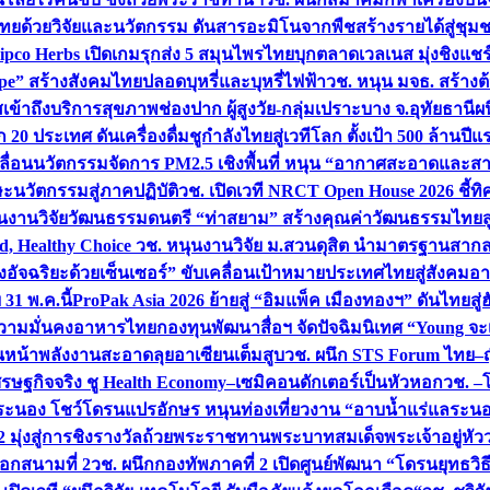
ทยด้วยวิจัยและนวัตกรรม ดันสารอะมิโนจากพืชสร้างรายได้สู่ชุม
ipco Herbs เปิดเกมรุกส่ง 5 สมุนไพรไทยบุกตลาดเวลเนส มุ่งชิงแช
ape” สร้างสังคมไทยปลอดบุหรี่และบุหรี่ไฟฟ้า
วช. หนุน มจธ. สร้างต้
ข้าถึงบริการสุขภาพช่องปาก ผู้สูงวัย-กลุ่มเปราะบาง จ.อุทัยธานี
ผน
20 ประเทศ ดันเครื่องดื่มชูกำลังไทยสู่เวทีโลก ตั้งเป้า 500 ล้านปีแ
คลื่อนนวัตกรรมจัดการ PM2.5 เชิงพื้นที่ หนุน “อากาศสะอาดและสา
นวัตกรรมสู่ภาคปฏิบัติ
วช. เปิดเวที NRCT Open House 2026 ชี้ทิ
นงานวิจัยวัฒนธรรมดนตรี “ท่าสยาม” สร้างคุณค่าวัฒนธรรมไทยส
 Healthy Choice
วช. หนุนงานวิจัย ม.สวนดุสิต นำมาตรฐานสาก
งอัจฉริยะด้วยเซ็นเซอร์” ขับเคลื่อนเป้าหมายประเทศไทยสู่สังคมอ
 31 พ.ค.นี้
ProPak Asia 2026 ย้ายสู่ “อิมแพ็ค เมืองทองฯ” ดันไทยสู
ู่ความมั่นคงอาหารไทย
กองทุนพัฒนาสื่อฯ จัดปัจฉิมนิเทศ “Young จะ
หน้าพลังงานสะอาดลุยอาเซียนเต็มสูบ
วช. ผนึก STS Forum ไทย–ญี่
่เศรษฐกิจจริง ชู Health Economy–เซมิคอนดักเตอร์เป็นหัวหอก
วช. –
อระนอง โชว์โดรนแปรอักษร หนุนท่องเที่ยวงาน “อาบน้ำแร่แลระนอ
มุ่งสู่การชิงรางวัลถ้วยพระราชทานพระบาทสมเด็จพระเจ้าอยู่หัว
อกสนามที่ 2
วช. ผนึกกองทัพภาคที่ 2 เปิดศูนย์พัฒนา “โดรนยุทธว