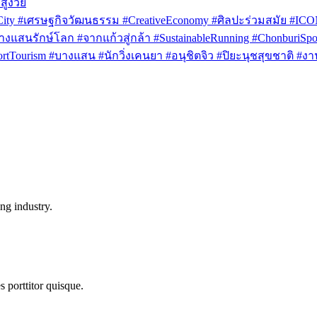
สูงวัย
rCity #เศรษฐกิจวัฒนธรรม #CreativeEconomy #ศิลปะร่วมสมัย #IC
งแสนรักษ์โลก #จากแก้วสู่กล้า #SustainableRunning #ChonburiSpor
Tourism #บางแสน #นักวิ่งเคนยา #อนุชิตจิว #ปิยะนุชสุขชาติ #งาน
ng industry.
s porttitor quisque.