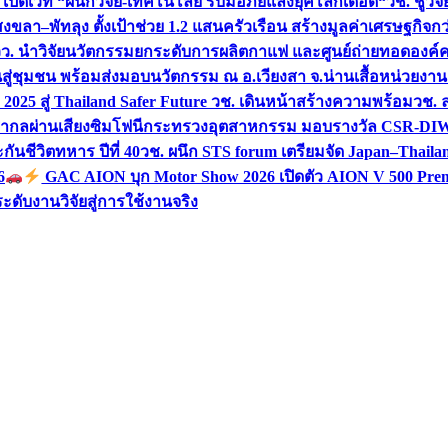
 เปิดเวที “ผนึกวิจัย-เทคโนโลยี รับมือภัยแล้งยุคโลกเดือด“
วช. ชูวิ
สงขลา–พัทลุง ตั้งเป้าช่วย 1.2 แสนครัวเรือน สร้างมูลค่าเศรษฐกิจก
วว. นำวิจัยนวัตกรรมยกระดับการผลิตกาแฟ และศูนย์ถ่ายทอดองค์
ันสู่ชุมชน พร้อมส่งมอบนวัตกรรม ณ อ.เวียงสา จ.น่าน
เสื้อหน่วยงา
025 สู่ Thailand Safer Future วช. เดินหน้าสร้างความพร้อม
วช. ล
ีสากลผ่านเสียงซิมโฟนี
กระทรวงอุตสาหกรรม มอบรางวัล CSR-DIW 3 
นชีวิตทหาร ปีที่ 40
วช. ผนึก STS forum เตรียมจัด Japan–Thaila
6
GAC AION บุก Motor Show 2026 เปิดตัว AION V 500 Prem
ับงานวิจัยสู่การใช้งานจริง