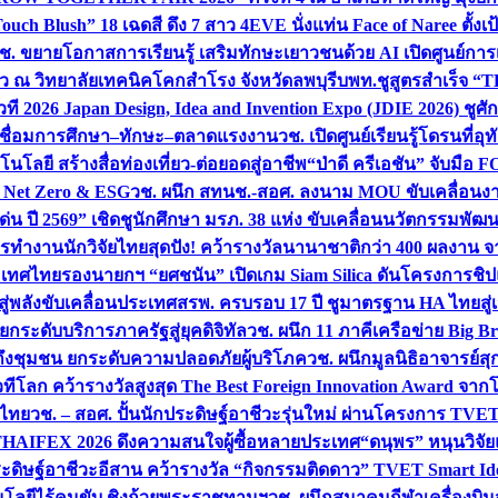
uch Blush” 18 เฉดสี ดึง 7 สาว 4EVE นั่งแท่น Face of Naree ตั้ง
ช. ขยายโอกาสการเรียนรู้ เสริมทักษะเยาวชนด้วย AI เปิดศูนย์การเร
่ยว ณ วิทยาลัยเทคนิคโคกสำโรง จังหวัดลพบุรี
บพท.ชูสูตรสำเร็จ “
ที 2026 Japan Design, Idea and Invention Expo (JDIE 2026) ชูศ
m เชื่อมการศึกษา–ทักษะ–ตลาดแรงงาน
วช. เปิดศูนย์เรียนรู้โดรนที่
โลยี สร้างสื่อท่องเที่ยว-ต่อยอดสู่อาชีพ
“ป่าดี ครีเอชัน” จับมือ 
ค Net Zero & ESG
วช. ผนึก สทนช.-สอศ. ลงนาม MOU ขับเคลื่อนงาน
่น ปี 2569” เชิดชูนักศึกษา มรภ. 38 แห่ง ขับเคลื่อนนวัตกรรมพั
การทำงาน
นักวิจัยไทยสุดปัง! คว้ารางวัลนานาชาติกว่า 400 ผลงาน 
ระเทศไทย
รองนายกฯ “ยศชนัน” เปิดเกม Siam Silica ดันโครงการชิปแห
สู่พลังขับเคลื่อนประเทศ
สรพ. ครบรอบ 17 ปี ชูมาตรฐาน HA ไทยสู่เ
กระดับบริการภาครัฐสู่ยุคดิจิทัล
วช. ผนึก 11 ภาคีเครือข่าย Big Br
ถึงชุมชน ยกระดับความปลอดภัยผู้บริโภค
วช. ผนึกมูลนิธิอาจารย์ส
วทีโลก คว้ารางวัลสูงสุด The Best Foreign Innovation Award จา
ตไทย
วช. – สอศ. ปั้นนักประดิษฐ์อาชีวะรุ่นใหม่ ผ่านโครงการ TVET
THAIFEX 2026 ดึงความสนใจผู้ซื้อหลายประเทศ
“ดนุพร” หนุนวิจัย
ระดิษฐ์อาชีวะอีสาน คว้ารางวัล “กิจกรรมติดดาว” TVET Smart Ide
คโนโลยีไร้คนขับ ชิงถ้วยพระราชทานฯ
วช. ผนึกสมาคมกีฬาเครื่องบิน