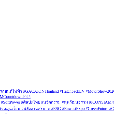
รถยนต์ไฟฟ้า #GACAIONThailand #HatchbackEV #MotorShow202
AMCountdown2025
SoftPower #ศิลปะไทย #นวัตกรรม #ทุนวัฒนธรรม #ICONSIAM #V
หมุนเวียน #พลังงานสะอาด #ESG #EnwastExpo #GreenFuture #Circul