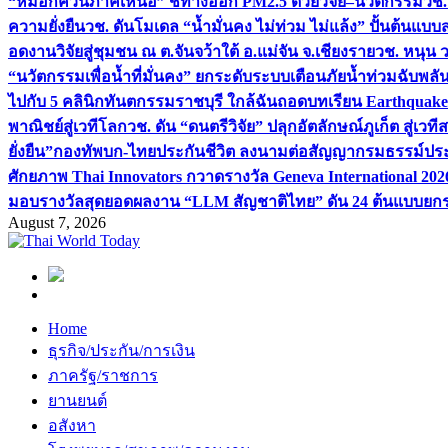
“หมอกควันภาคเหนือ” ชี้ทางออก PM2.5 ด้วยวิจัย–นวัตกรรม
วช.
ความยั่งยืน
วช. ดันโมเดล “น้ำมั่นคง ไม่ท่วม ไม่แล้ง” ปั้นต้นแบบ
อดงานวิจัยสู่ชุมชน ณ ต.จันจว้าใต้ อ.แม่จัน จ.เชียงราย
วช. หนุน 
“นวัตกรรมเพื่อน้ำที่มั่นคง” ยกระดับระบบเตือนภัยน้ำท่วมฉับพล
ไปกับ 5 คลินิกทันตกรรมราชบุรี ใกล้ฉัน
ถอดบทเรียน Earthquake 2
พาณิชย์สู่เวทีโลก
วช. ดัน “ดนตรีวิจัย” ปลุกอัตลักษณ์ภูเก็ต สู่เวท
ยั่งยืน”
กองทัพบก-ไทยประกันชีวิต ลงนามต่อสัญญากรมธรรม์ประกั
ศักยภาพ Thai Innovators กวาดรางวัล Geneva International 202
มอบรางวัลสุดยอดผลงาน “LLM สัญชาติไทย” ดัน 24 ต้นแบบยกระด
August 7, 2026
Home
ธุรกิจ/ประกัน/การเงิน
ภาครัฐ/ราชการ
ยานยนต์
อสังหา