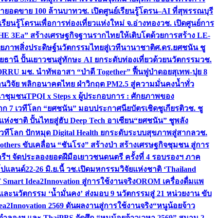
เป้ายอดขาย 100 ล้านบาท
วช. เปิดศูนย์เรียนรู้โดรน–AI ที่สุพรรณบุรี
ียนรู้โดรนเพื่อการท่องเที่ยวแห่งใหม่ จ.อ่างทอง
วช. เปิดศูนย์การ
THE 3Ea” สร้างเศรษฐกิจฐานรากไทยให้เติบโตด้วยการสร้าง LE-
ักยภาพสิ่งประดิษฐ์นวัตกรรมไทยสู่เวทีนานาชาติ
ศ.ดร.ยศชนัน ชู
อุทัยธานี ปั้นเยาวชนสู่ทักษะ AI ยกระดับท่องเที่ยวด้วยนวัตกรรม
วช.
FORRU มช. นำทัพอาสา “ป่าดี Together” ฟื้นฟูป่าดอยสุเทพ-ปุย 8
วิจัย พลิกอนาคตไทย ฝ่าวิกฤต PM2.5 สู่ความมั่นคงน้ำทั่ว
ฒนาชุมชน
TPQI x Steps x ผู้ประกอบการ : ศักยภาพของ
จาก 7 เวทีโลก “ยศชนัน” มอบประกาศนียบัตรเชิดชูเกียรติ
วช. ชู
่งชาติ ปั้นไทยสู่ฮับ Deep Tech อาเซียน
“ยศชนัน” ชูพลัง
วทีโลก ปักหมุด Digital Health ยกระดับระบบสุขภาพสู่สากล
วช.
others ขับเคลื่อน “ชันโรง” สร้างป่า สร้างเศรษฐกิจชุมชน สู่การ
ุกรีฯ จัดประลองยอดฝีมือเยาวชนดนตรี ครั้งที่ 4 รอบรองฯ ภาค
กโปแลนด์
22-26 มิ.ย.นี้ วช.เปิดมหกรรมวิจัยแห่งชาติ ‘Thailand
 Smart Idea2Innovation สู่การใช้งานจริง
OROM เครื่องดื่มแพ
และนวัตกรรม ‘น้ำมั่นคง’ ส่งมอบ 9 นวัตกรรมสู่ 21 หน่วยงาน ขับ
a2Innovation 2569 ดันผลงานสู่การใช้งานจริง
“หนูน้อยจ้าว
จำลองฯ และ ThaiPBS จัดศึก “หนูน้อยจ้าวเวหา 2569” สนาม 2