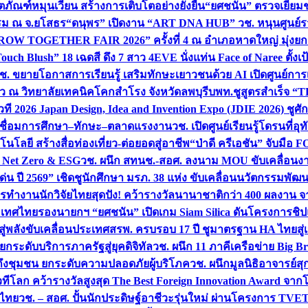
ิตภัณฑ์หมุนเวียน สร้างการเติบโตอย่างยั่งยืน
“ยศชนัน” ตรวจเยี่ย
รรม ณ จ.ยโสธร
“ดนุพร” เปิดงาน “ART DNA HUB” วช. หนุนศูนย์รว
W TOGETHER FAIR 2026” ครั้งที่ 4 ณ อำเภอหาดใหญ่ มุ่งยกระ
uch Blush” 18 เฉดสี ดึง 7 สาว 4EVE นั่งแท่น Face of Naree ตั้ง
ช. ขยายโอกาสการเรียนรู้ เสริมทักษะเยาวชนด้วย AI เปิดศูนย์การเร
่ยว ณ วิทยาลัยเทคนิคโคกสำโรง จังหวัดลพบุรี
บพท.ชูสูตรสำเร็จ “
ที 2026 Japan Design, Idea and Invention Expo (JDIE 2026) ชูศ
m เชื่อมการศึกษา–ทักษะ–ตลาดแรงงาน
วช. เปิดศูนย์เรียนรู้โดรนที่
โลยี สร้างสื่อท่องเที่ยว-ต่อยอดสู่อาชีพ
“ป่าดี ครีเอชัน” จับมือ 
ค Net Zero & ESG
วช. ผนึก สทนช.-สอศ. ลงนาม MOU ขับเคลื่อนงาน
่น ปี 2569” เชิดชูนักศึกษา มรภ. 38 แห่ง ขับเคลื่อนนวัตกรรมพั
การทำงาน
นักวิจัยไทยสุดปัง! คว้ารางวัลนานาชาติกว่า 400 ผลงาน 
ระเทศไทย
รองนายกฯ “ยศชนัน” เปิดเกม Siam Silica ดันโครงการชิปแห
สู่พลังขับเคลื่อนประเทศ
สรพ. ครบรอบ 17 ปี ชูมาตรฐาน HA ไทยสู่เ
กระดับบริการภาครัฐสู่ยุคดิจิทัล
วช. ผนึก 11 ภาคีเครือข่าย Big Br
ถึงชุมชน ยกระดับความปลอดภัยผู้บริโภค
วช. ผนึกมูลนิธิอาจารย์ส
วทีโลก คว้ารางวัลสูงสุด The Best Foreign Innovation Award จา
ตไทย
วช. – สอศ. ปั้นนักประดิษฐ์อาชีวะรุ่นใหม่ ผ่านโครงการ TVET