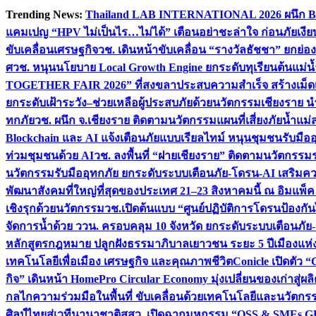
Skip
Trending News:
Thailand LAB INTERNATIONAL 2026 ผนึก Bio
to
แคมเปญ “HPV ไม่เป็นไร…ไม่ได้” เตือนอย่าชะล่าใจ ก่อนภัยเงีย
content
ขับเคลื่อนเศรษฐกิจ
วช. เดินหน้าขับเคลื่อน “รางวัลธัชชา” ยกย
ศ
วช. หนุนนโยบาย Local Growth Engine ยกระดับทุเรียนต้นแม่น้
TOGETHER FAIR 2026” ที่สงขลาประสบความสำเร็จ สร้างเม็ดเงิน
ยกระดับเฝ้าระวัง–ช่วยเหลือผู้ประสบภัยด้วยนวัตกรรม
เชียงราย น
ทกภัย
วช. ผนึก จ.เชียงราย ติดตามนวัตกรรมแผนที่เสี่ยงภัยน้ำแม่
Blockchain และ AI แจ้งเตือนภัยแบบเรียลไทม์ หนุนชุมชนรับมือ
ท่วมชุมชนด้วย AI
วช. ลงพื้นที่ “ฝายเชียงราย” ติดตามนวัตกรรม
นวัตกรรมรับมืออุทกภัย ยกระดับระบบเตือนภัย-โดรน-AI เสริ
พัฒนาสังคมที่ใหญ่ที่สุดของประเทศ 21–23 สิงหาคมนี้ ณ อิมแพ็ค
เชิงรุกด้วยนวัตกรรม
วช.เปิดต้นแบบ “ศูนย์ปฏิบัติการโดรนป้องกั
จัดการน้ำด้วย ววน. ครอบคลุม 10 จังหวัด ยกระดับระบบเตือนภัย-ข้
หลักสูตรกฎหมาย ปลูกฝังธรรมาภิบาลเยาวชน ระยะ 5 ปี
เมืองแห่
เทคโนโลยีเพื่อเมือง เศรษฐกิจ และคุณภาพชีวิต
Conicle เปิดตัว 
กิจ” เดินหน้า HomePro Circular Economy มุ่งเปลี่ยนของเก่าสู่ผล
กลไกความร่วมมือในพื้นที่ ขับเคลื่อนด้วยเทคโนโลยีและนวัตก
ศิลป์ไทยสู่เวทีนานาชาติ
สสว. เปิดฉากมหกรรม “OSS & SMEs GRO