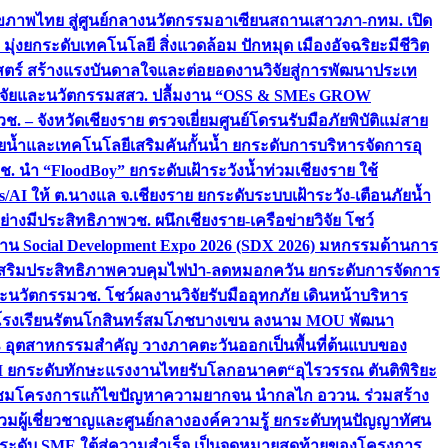
ภาพไทย สู่ศูนย์กลางนวัตกรรมอาเซียน
สถานเสาวภา-กทม. เปิด
 มุ่งยกระดับเทคโนโลยี สิ่งแวดล้อม ปักหมุด เมืองอัจฉริยะมีชีวิต
าสตร์ สร้างแรงบันดาลใจและต่อยอดงานวิจัยสู่การพัฒนาประเท
วิจัยและนวัตกรรม
สสว. ปลื้มงาน “OSS & SMEs GROW
วช. – จังหวัดเชียงราย ตรวจเยี่ยมศูนย์โดรนรับมือภัยพิบัติแม่สาย
ภัยน้ำและเทคโนโลยีเสริมคันกั้นน้ำ ยกระดับการบริหารจัดการอุ
ช. นำ “FloodBoy” ยกระดับเฝ้าระวังน้ำท่วมเชียงราย ใช้
/AI ให้ ต.นางแล จ.เชียงราย ยกระดับระบบเฝ้าระวัง-เตือนภัยน้ำ
ย่างมีประสิทธิภาพ
วช. ผนึกเชียงราย-เครือข่ายวิจัย โชว์
าน Social Development Expo 2026 (SDX 2026) มหกรรมด้านการ
า” เสริมประสิทธิภาพควบคุมไฟป่า-ลดหมอกควัน ยกระดับการจัดการ
และนวัตกรรม
วช. โชว์ผลงานวิจัยรับมืออุทกภัย เดินหน้าบริหาร
ือโรงเรียนรัตนโกสินทร์สมโภชบางเขน ลงนาม MOU พัฒนา
อม 3 อุตสาหกรรมสำคัญ วางภาคตะวันออกเป็นพื้นที่ต้นแบบของ
ผนึก AI ยกระดับทักษะแรงงานไทยรับโลกอนาคต
“อุไรวรรณ ตันติพิริยะ
มชมโครงการแก้ไขปัญหาความยากจน นำกลไก อววน. ร่วมสร้าง
มผู้เชี่ยวชาญและศูนย์กลางองค์ความรู้ ยกระดับทุนปัญญาทัศน
ดับ SME ใต้สู่ความสำเร็จ เป็นจุดหมายสุดท้ายของโครงการ