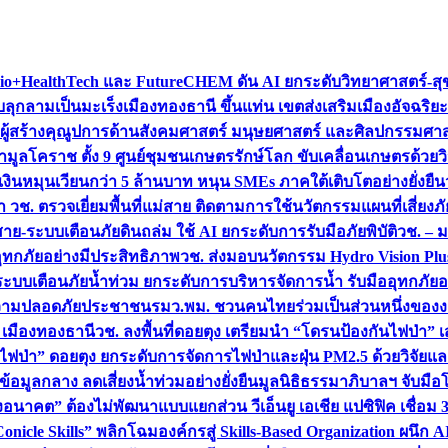
+HealthTech และ FutureCHEM ดัน AI ยกระดับวิทยาศาสตร์-สุข
บลุกลามเป็นมะเร็ง
เมืองทองธานี ขึ้นแท่น เขตส่งเสริมเมืองอัจฉริยะ
่องผู้สร้างคุณูปการด้านสังคมศาสตร์ มนุษยศาสตร์ และศิลปกรรมศ
ำมูลโคราช ตั้ง 9 ศูนย์ชุมชนเกษตรรักษ์โลก ขับเคลื่อนเกษตรด้วย
หมุนเวียนกว่า 5 ล้านบาท หนุน SMEs ภาคใต้เติบโตอย่างยั่งยืน
ำ วช. ตรวจเยี่ยมพื้นที่แม่สาย ติดตามการใช้นวัตกรรมแผนที่เสี่ยง
สาย-ระบบเตือนภัยดินถล่ม ใช้ AI ยกระดับการรับมือภัยพิบัติ
วช. – ม
อุทกภัยอย่างมีประสิทธิภาพ
วช. ส่งมอบนวัตกรรม Hydro Vision Plus
ระบบเตือนภัยน้ำท่วม ยกระดับการบริหารจัดการน้ำ รับมืออุทกภัยอ
มความปลอดภัยประชาชน
รมว.พม. ชวนคนไทยร่วมเป็นส่วนหนึ่งของง
 เมืองทองธานี
วช. ลงพื้นที่ดอยตุง เตรียมนำ “โดรนป้องกันไฟป่
นไฟป่า” ดอยตุง ยกระดับการจัดการไฟป่าและฝุ่น PM2.5 ด้วยวิจัย
อมูลกลาง ลดเสี่ยงน้ำท่วมอย่างยั่งยืน
มูลนิธิธรรมาภิบาลฯ จับม
งอนาคต” ต้องไม่พัฒนาแบบแยกส่วน วีเอ็นยู เอเชีย แปซิฟิค เชื่
“Conicle Skills” พลิกโฉมองค์กรสู่ Skills-Based Organization 