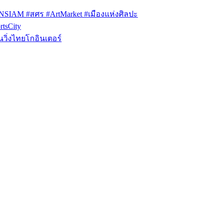
ONSIAM #สศร #ArtMarket #เมืองแห่งศิลปะ
tsCity
วิ่งไทยโกอินเตอร์