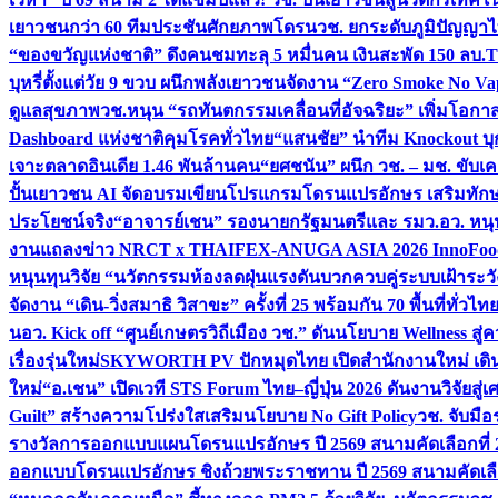
เยาวชนกว่า 60 ทีมประชันศักยภาพโดรน
วช. ยกระดับภูมิปัญญาไ
“ของขวัญแห่งชาติ” ดึงคนชมทะลุ 5 หมื่นคน เงินสะพัด 150 ลบ.
T
บุหรี่ตั้งแต่วัย 9 ขวบ ผนึกพลังเยาวชนจัดงาน “Zero Smoke No V
ดูแลสุขภาพ
วช.หนุน “รถทันตกรรมเคลื่อนที่อัจฉริยะ” เพิ่มโอกาสเ
Dashboard แห่งชาติคุมโรคทั่วไทย
“แสนชัย” นำทีม Knockout บุก 
เจาะตลาดอินเดีย 1.46 พันล้านคน
“ยศชนัน” ผนึก วช. – มช. ขับเ
ปั้นเยาวชน AI จัดอบรมเขียนโปรแกรมโดรนแปรอักษร เสริมทักษะ
ประโยชน์จริง
“อาจารย์เชน” รองนายกรัฐมนตรีและ รมว.อว. หนุ
งานแถลงข่าว NRCT x THAIFEX-ANUGA ASIA 2026 InnoFood,
หนุนทุนวิจัย “นวัตกรรมห้องลดฝุ่นแรงดันบวกควบคู่ระบบเฝ้าระวั
จัดงาน “เดิน-วิ่งสมาธิ วิสาขะ” ครั้งที่ 25 พร้อมกัน 70 พื้นที่ทั่วไทย
น
อว. Kick off “ศูนย์เกษตรวิถีเมือง วช.” ดันนโยบาย Wellness ส
เรื่องรุ่นใหม่
SKYWORTH PV ปักหมุดไทย เปิดสำนักงานใหม่ เดิน
ใหม่
“อ.เชน” เปิดเวที STS Forum ไทย–ญี่ปุ่น 2026 ดันงานวิจัยสู
Guilt” สร้างความโปร่งใสเสริมนโยบาย No Gift Policy
วช. จับมื
รางวัลการออกแบบแผนโดรนแปรอักษร ปี 2569 สนามคัดเลือกที่ 2 
ออกแบบโดรนแปรอักษร ชิงถ้วยพระราชทาน ปี 2569 สนามคัดเลื