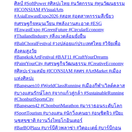
ศิลป์ #SoftPower #ศิลปะไทย #นวัตกรรม #ทุนวัฒนธรรม
#ICONSIAM #VisualArts
#AsiaEnwastExpo2026 #สอท #อุตสาหกรรมสีเขียว
#เศรษฐกิจหมุนเวียน #พลังงานสะอาด #ESG
#EnwastExpo #GreenFuture #CircularEconomy
#ThailandIndustry #สิ่งแวดล้อมยั่งยืน
#BaliChoralFestival #วงปล่อยแก่ประเทศไทย #วิจัยเพื่อ
สังคมสูงวัย
#BangkokArtFestival #BAF11 #CraftYourDreams
#PaintYourCity #เศรษฐกิจวัฒนธรรม #CreativeEconomy
#ศิลปะร่วมสมัย #ICONSIAM #สศร #ArtMarket #เมือง
แห่งศิลปะ
#Bangsaen10 #WorldClassRunning #เมืองกีฬาเวิลด์คลาส
#บางแสนรักษ์โลก #จากแก้วสู่กล้า #SustainableRunning
#ChonburiSportsCity
#Bangsaen42 #ChonburiMarathon #มาราธอนระดับโลก
#SportTourism #บางแสน #นักวิ่งเคนยา #อนุชิตจิว #ปิยะ
นุชสุขชาติ #งานวิ่งไทยโกอินเตอร์
#BarBQPlaza #บาร์บีคิวพลาซ่า #วิตอะเดย์ #บาร์บีกอน