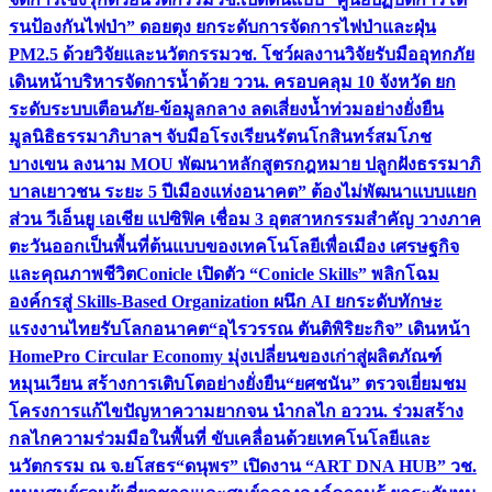
รนป้องกันไฟป่า” ดอยตุง ยกระดับการจัดการไฟป่าและฝุ่น
PM2.5 ด้วยวิจัยและนวัตกรรม
วช. โชว์ผลงานวิจัยรับมืออุทกภัย
เดินหน้าบริหารจัดการน้ำด้วย ววน. ครอบคลุม 10 จังหวัด ยก
ระดับระบบเตือนภัย-ข้อมูลกลาง ลดเสี่ยงน้ำท่วมอย่างยั่งยืน
มูลนิธิธรรมาภิบาลฯ จับมือโรงเรียนรัตนโกสินทร์สมโภช
บางเขน ลงนาม MOU พัฒนาหลักสูตรกฎหมาย ปลูกฝังธรรมาภิ
บาลเยาวชน ระยะ 5 ปี
เมืองแห่งอนาคต” ต้องไม่พัฒนาแบบแยก
ส่วน วีเอ็นยู เอเชีย แปซิฟิค เชื่อม 3 อุตสาหกรรมสำคัญ วางภาค
ตะวันออกเป็นพื้นที่ต้นแบบของเทคโนโลยีเพื่อเมือง เศรษฐกิจ
และคุณภาพชีวิต
Conicle เปิดตัว “Conicle Skills” พลิกโฉม
องค์กรสู่ Skills-Based Organization ผนึก AI ยกระดับทักษะ
แรงงานไทยรับโลกอนาคต
“อุไรวรรณ ตันติพิริยะกิจ” เดินหน้า
HomePro Circular Economy มุ่งเปลี่ยนของเก่าสู่ผลิตภัณฑ์
หมุนเวียน สร้างการเติบโตอย่างยั่งยืน
“ยศชนัน” ตรวจเยี่ยมชม
โครงการแก้ไขปัญหาความยากจน นำกลไก อววน. ร่วมสร้าง
กลไกความร่วมมือในพื้นที่ ขับเคลื่อนด้วยเทคโนโลยีและ
นวัตกรรม ณ จ.ยโสธร
“ดนุพร” เปิดงาน “ART DNA HUB” วช.