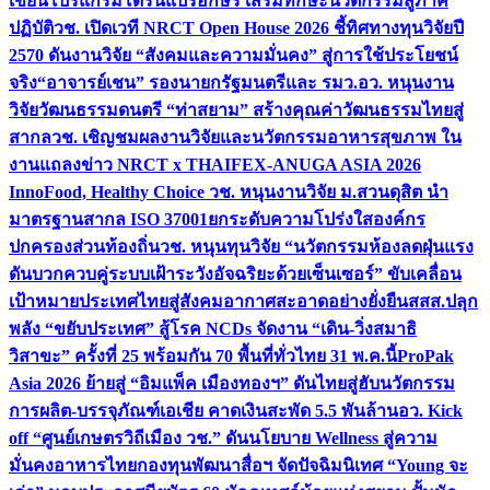
เขียนโปรแกรมโดรนแปรอักษร เสริมทักษะนวัตกรรมสู่ภาค
ปฏิบัติ
วช. เปิดเวที NRCT Open House 2026 ชี้ทิศทางทุนวิจัยปี
2570 ดันงานวิจัย “สังคมและความมั่นคง” สู่การใช้ประโยชน์
จริง
“อาจารย์เชน” รองนายกรัฐมนตรีและ รมว.อว. หนุนงาน
วิจัยวัฒนธรรมดนตรี “ท่าสยาม” สร้างคุณค่าวัฒนธรรมไทยสู่
สากล
วช. เชิญชมผลงานวิจัยและนวัตกรรมอาหารสุขภาพ ใน
งานแถลงข่าว NRCT x THAIFEX-ANUGA ASIA 2026
InnoFood, Healthy Choice
วช. หนุนงานวิจัย ม.สวนดุสิต นำ
มาตรฐานสากล ISO 37001ยกระดับความโปร่งใสองค์กร
ปกครองส่วนท้องถิ่น
วช. หนุนทุนวิจัย “นวัตกรรมห้องลดฝุ่นแรง
ดันบวกควบคู่ระบบเฝ้าระวังอัจฉริยะด้วยเซ็นเซอร์” ขับเคลื่อน
เป้าหมายประเทศไทยสู่สังคมอากาศสะอาดอย่างยั่งยืน
สสส.ปลุก
พลัง “ขยับประเทศ” สู้โรค NCDs จัดงาน “เดิน-วิ่งสมาธิ
วิสาขะ” ครั้งที่ 25 พร้อมกัน 70 พื้นที่ทั่วไทย 31 พ.ค.นี้
ProPak
Asia 2026 ย้ายสู่ “อิมแพ็ค เมืองทองฯ” ดันไทยสู่ฮับนวัตกรรม
การผลิต-บรรจุภัณฑ์เอเชีย คาดเงินสะพัด 5.5 พันล้าน
อว. Kick
off “ศูนย์เกษตรวิถีเมือง วช.” ดันนโยบาย Wellness สู่ความ
มั่นคงอาหารไทย
กองทุนพัฒนาสื่อฯ จัดปัจฉิมนิเทศ “Young จะ