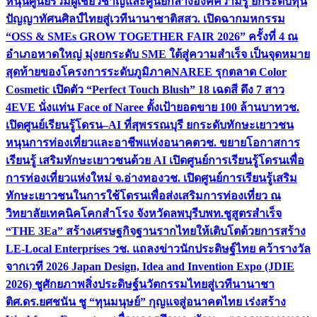
หนุนศูนย์รวมผู้เชี่ยวชาญและศูนย์กลางองค์ความรู้ ยกระดับทุน
ปัญญาทัศนศิลป์ไทยสู่เวทีนานาชาติ
สสว. เปิดฉากมหกรรม
“OSS & SMEs GROW TOGETHER FAIR 2026” ครั้งที่ 4 ณ
อำเภอหาดใหญ่ มุ่งยกระดับ SME ใต้สู่ความสำเร็จ เป็นจุดหมาย
สุดท้ายของโครงการระดับภูมิภาค
NAREE รุกตลาด Color
Cosmetic เปิดตัว “Perfect Touch Blush” 18 เฉดสี ดึง 7 สาว
4EVE นั่งแท่น Face of Naree ตั้งเป้ายอดขาย 100 ล้านบาท
วช.
เปิดศูนย์เรียนรู้โดรน–AI ที่สุพรรณบุรี ยกระดับทักษะเยาวชน
หนุนการท่องเที่ยวและอาชีพแห่งอนาคต
วช. ขยายโอกาสการ
เรียนรู้ เสริมทักษะเยาวชนด้วย AI เปิดศูนย์การเรียนรู้โดรนเพื่อ
การท่องเที่ยวแห่งใหม่ จ.อ่างทอง
วช. เปิดศูนย์การเรียนรู้เสริม
ทักษะเยาวชนในการใช้โดรนเพื่อส่งเสริมการท่องเที่ยว ณ
วิทยาลัยเทคนิคโคกสำโรง จังหวัดลพบุรี
บพท.ชูสูตรสำเร็จ
“THE 3Ea” สร้างเศรษฐกิจฐานรากไทยให้เติบโตด้วยการสร้าง
LE-Local Enterprises
วช. แถลงข่าวนักประดิษฐ์ไทย คว้ารางวัล
จากเวที 2026 Japan Design, Idea and Invention Expo (JDIE
2026) ชูศักยภาพสิ่งประดิษฐ์นวัตกรรมไทยสู่เวทีนานาชา
ติ
ศ.ดร.ยศชนัน ชู “ทุนมนุษย์” กุญแจสู่อนาคตไทย เร่งสร้าง