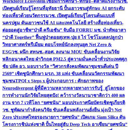
Workforce Ecosystem เชื่อมการศึกษา–ทักษะ–ตลาดแรงงาน
วช.
เปิดศูนย์เรียนรู้โดรนที่อุทัยธานี ปั้นเยาวชนสู่ทักษะ AI ยกระดับ
ท่องเที่ยวด้วยนวัตกรรม
วช. เปิดศูนย์เรียนรู้โดรนต้นแบบที่
นครปฐม ดันเยาวชนใช้ AI และเทคโนโลยี สร้างสื่อท่องเที่ยว-
ต่อยอดสู่อาชีพ
“ป่าดี ครีเอชัน” จับมือ FORRU มช. นำทัพอาสา
“ป่าดี Together” ฟื้นฟูป่าดอยสุเทพ-ปุย 8 ไร่ โชว์โมเดลปลูกป่า
วิทยาศาสตร์พรีเมียม ตอบโจทย์นักลงทุนยุค Net Zero &
ESG
วช. ผนึก สทนช.-สอศ. ลงนาม MOU ขับเคลื่อนงานวิจัย
พลิกอนาคตไทย ฝ่าวิกฤต PM2.5 สู่ความมั่นคงน้ำทั่วประเทศ
ศุภ
ชัย ปลัด อว. มอบรางวัล “วิศวกรสังคมพัฒนาชุมชนดีเด่น ปี
2569” เชิดชูนักศึกษา มรภ. 38 แห่ง ขับเคลื่อนนวัตกรรมพัฒนา
ชุมชน
TPQI x Steps x ผู้ประกอบการ : ศักยภาพของ
Neurodivergent ผู้ที่มีความหลากหลายทางการรับรู้ สู่โลกของ
การทำงาน
นักวิจัยไทยสุดปัง! คว้ารางวัลนานาชาติกว่า 400 ผล
งาน จาก 7 เวทีโลก “ยศชนัน” มอบประกาศนียบัตรเชิดชูเกียรติ
วช. ชูพัฒนากำลังคนวิจัย ขับเคลื่อนพลังงานยั่งยืน มุ่งเป้า Net
Zero ประเทศไทย
รองนายกฯ “ยศชนัน” เปิดเกม Siam Silica ดัน
โครงการชิปแห่งชาติ ปั้นไทยสู่ฮับ Deep Tech อาเซียน
“ยศชนัน”