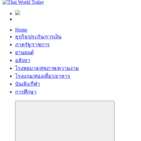
Home
ธุรกิจ/ประกัน/การเงิน
ภาครัฐ/ราชการ
ยานยนต์
อสังหา
โรงพยบาล/สุขภาพ/ความงาม
โรงแรม/ท่องเที่ยว/อาหาร
บันเทิง/กีฬา
การศึกษา