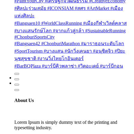
#PaintYourCity #เศรษฐกิจวัฒนธรรม #CreativeEconomy
#ศิลปะร่วมสมัย #ICONSIAM #สศร #ArtMarket #เมือง
แห่งศิลปะ
#Bangsaen10 #WorldClassRunning #เมืองกีฬาเวิลด์คลาส
#บางแสนรักษ์โลก #จากแก้วสู่กล้า #SustainableRunning
#ChonburiSportsCity
#Bangsaen42 #ChonburiMarathon #มาราธอนระดับโลก
#SportTourism #บางแสน #นักวิ่งเคนยา #อนุชิตจิว #ปิยะ
นุชสุขชาติ #งานวิ่งไทยโกอินเตอร์
#BarBQPlaza #บาร์บีคิวพลาซ่า #วิตอะเดย์ #บาร์บีกอน
About Us
Lorem Ipsum is simply dummy text of the printing and
typesetting industry.