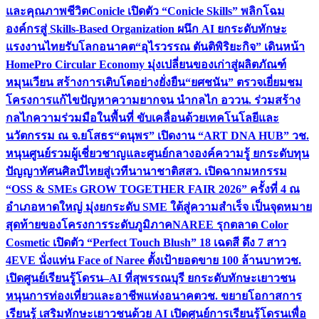
และคุณภาพชีวิต
Conicle เปิดตัว “Conicle Skills” พลิกโฉม
องค์กรสู่ Skills-Based Organization ผนึก AI ยกระดับทักษะ
แรงงานไทยรับโลกอนาคต
“อุไรวรรณ ตันติพิริยะกิจ” เดินหน้า
HomePro Circular Economy มุ่งเปลี่ยนของเก่าสู่ผลิตภัณฑ์
หมุนเวียน สร้างการเติบโตอย่างยั่งยืน
“ยศชนัน” ตรวจเยี่ยมชม
โครงการแก้ไขปัญหาความยากจน นำกลไก อววน. ร่วมสร้าง
กลไกความร่วมมือในพื้นที่ ขับเคลื่อนด้วยเทคโนโลยีและ
นวัตกรรม ณ จ.ยโสธร
“ดนุพร” เปิดงาน “ART DNA HUB” วช.
หนุนศูนย์รวมผู้เชี่ยวชาญและศูนย์กลางองค์ความรู้ ยกระดับทุน
ปัญญาทัศนศิลป์ไทยสู่เวทีนานาชาติ
สสว. เปิดฉากมหกรรม
“OSS & SMEs GROW TOGETHER FAIR 2026” ครั้งที่ 4 ณ
อำเภอหาดใหญ่ มุ่งยกระดับ SME ใต้สู่ความสำเร็จ เป็นจุดหมาย
สุดท้ายของโครงการระดับภูมิภาค
NAREE รุกตลาด Color
Cosmetic เปิดตัว “Perfect Touch Blush” 18 เฉดสี ดึง 7 สาว
4EVE นั่งแท่น Face of Naree ตั้งเป้ายอดขาย 100 ล้านบาท
วช.
เปิดศูนย์เรียนรู้โดรน–AI ที่สุพรรณบุรี ยกระดับทักษะเยาวชน
หนุนการท่องเที่ยวและอาชีพแห่งอนาคต
วช. ขยายโอกาสการ
เรียนรู้ เสริมทักษะเยาวชนด้วย AI เปิดศูนย์การเรียนรู้โดรนเพื่อ