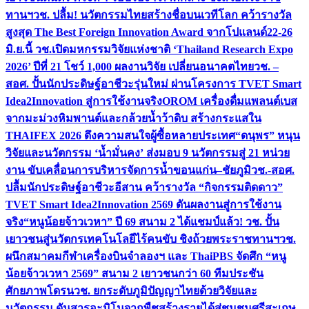
ทานฯ
วช. ปลื้ม! นวัตกรรมไทยสร้างชื่อบนเวทีโลก คว้ารางวัล
สูงสุด The Best Foreign Innovation Award จากโปแลนด์
22-26
มิ.ย.นี้ วช.เปิดมหกรรมวิจัยแห่งชาติ ‘Thailand Research Expo
2026’ ปีที่ 21 โชว์ 1,000 ผลงานวิจัย เปลี่ยนอนาคตไทย
วช. –
สอศ. ปั้นนักประดิษฐ์อาชีวะรุ่นใหม่ ผ่านโครงการ TVET Smart
Idea2Innovation สู่การใช้งานจริง
OROM เครื่องดื่มแพลนต์เบส
จากมะม่วงหิมพานต์และกล้วยน้ำว้าดิบ สร้างกระแสใน
THAIFEX 2026 ดึงความสนใจผู้ซื้อหลายประเทศ
“ดนุพร” หนุน
วิจัยและนวัตกรรม ‘น้ำมั่นคง’ ส่งมอบ 9 นวัตกรรมสู่ 21 หน่วย
งาน ขับเคลื่อนการบริหารจัดการน้ำขอนแก่น–ชัยภูมิ
วช.-สอศ.
ปลื้มนักประดิษฐ์อาชีวะอีสาน คว้ารางวัล “กิจกรรมติดดาว”
TVET Smart Idea2Innovation 2569 ดันผลงานสู่การใช้งาน
จริง
“หนูน้อยจ้าวเวหา” ปี 69 สนาม 2 ได้แชมป์แล้ว! วช. ปั้น
เยาวชนสู่นวัตกรเทคโนโลยีไร้คนขับ ชิงถ้วยพระราชทานฯ
วช.
ผนึกสมาคมกีฬาเครื่องบินจำลองฯ และ ThaiPBS จัดศึก “หนู
น้อยจ้าวเวหา 2569” สนาม 2 เยาวชนกว่า 60 ทีมประชัน
ศักยภาพโดรน
วช. ยกระดับภูมิปัญญาไทยด้วยวิจัยและ
นวัตกรรม ดันสารอะมิโนจากพืชสร้างรายได้สู่ชุมชนศรีสะเกษ