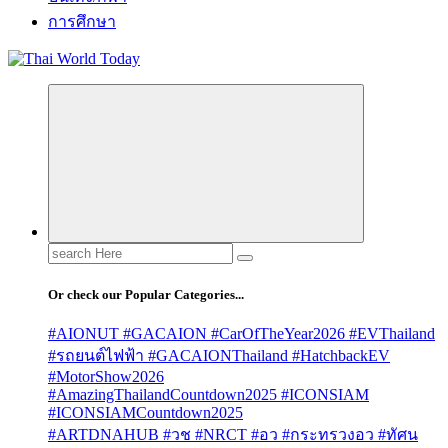
การศึกษา
Search
for:
Or check our Popular Categories...
#AIONUT #GACAION #CarOfTheYear2026 #EVThailand
#รถยนต์ไฟฟ้า #GACAIONThailand #HatchbackEV
#MotorShow2026
#AmazingThailandCountdown2025 #ICONSIAM
#ICONSIAMCountdown2025
#ARTDNAHUB #วช #NRCT #อว #กระทรวงอว #ทัศน