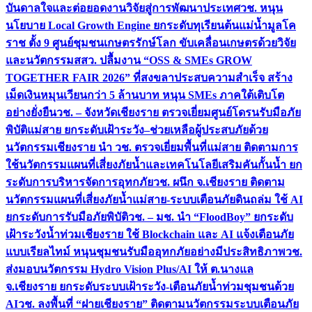
บันดาลใจและต่อยอดงานวิจัยสู่การพัฒนาประเทศ
วช. หนุน
นโยบาย Local Growth Engine ยกระดับทุเรียนต้นแม่น้ำมูลโค
ราช ตั้ง 9 ศูนย์ชุมชนเกษตรรักษ์โลก ขับเคลื่อนเกษตรด้วยวิจัย
และนวัตกรรม
สสว. ปลื้มงาน “OSS & SMEs GROW
TOGETHER FAIR 2026” ที่สงขลาประสบความสำเร็จ สร้าง
เม็ดเงินหมุนเวียนกว่า 5 ล้านบาท หนุน SMEs ภาคใต้เติบโต
อย่างยั่งยืน
วช. – จังหวัดเชียงราย ตรวจเยี่ยมศูนย์โดรนรับมือภัย
พิบัติแม่สาย ยกระดับเฝ้าระวัง–ช่วยเหลือผู้ประสบภัยด้วย
นวัตกรรม
เชียงราย นำ วช. ตรวจเยี่ยมพื้นที่แม่สาย ติดตามการ
ใช้นวัตกรรมแผนที่เสี่ยงภัยน้ำและเทคโนโลยีเสริมคันกั้นน้ำ ยก
ระดับการบริหารจัดการอุทกภัย
วช. ผนึก จ.เชียงราย ติดตาม
นวัตกรรมแผนที่เสี่ยงภัยน้ำแม่สาย-ระบบเตือนภัยดินถล่ม ใช้ AI
ยกระดับการรับมือภัยพิบัติ
วช. – มช. นำ “FloodBoy” ยกระดับ
เฝ้าระวังน้ำท่วมเชียงราย ใช้ Blockchain และ AI แจ้งเตือนภัย
แบบเรียลไทม์ หนุนชุมชนรับมืออุทกภัยอย่างมีประสิทธิภาพ
วช.
ส่งมอบนวัตกรรม Hydro Vision Plus/AI ให้ ต.นางแล
จ.เชียงราย ยกระดับระบบเฝ้าระวัง-เตือนภัยน้ำท่วมชุมชนด้วย
AI
วช. ลงพื้นที่ “ฝายเชียงราย” ติดตามนวัตกรรมระบบเตือนภัย