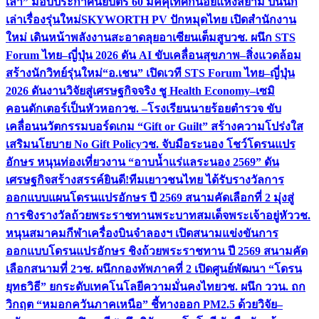
เล่า” มอบประกาศนียบัตร 60 มัคคุเทศก์น้อยแห่งสยาม ปั้นนัก
เล่าเรื่องรุ่นใหม่
SKYWORTH PV ปักหมุดไทย เปิดสำนักงาน
ใหม่ เดินหน้าพลังงานสะอาดลุยอาเซียนเต็มสูบ
วช. ผนึก STS
Forum ไทย–ญี่ปุ่น 2026 ดัน AI ขับเคลื่อนสุขภาพ–สิ่งแวดล้อม
สร้างนักวิทย์รุ่นใหม่
“อ.เชน” เปิดเวที STS Forum ไทย–ญี่ปุ่น
2026 ดันงานวิจัยสู่เศรษฐกิจจริง ชู Health Economy–เซมิ
คอนดักเตอร์เป็นหัวหอก
วช. –โรงเรียนนายร้อยตำรวจ ขับ
เคลื่อนนวัตกรรมบอร์ดเกม “Gift or Guilt” สร้างความโปร่งใส
เสริมนโยบาย No Gift Policy
วช. จับมือระนอง โชว์โดรนแปร
อักษร หนุนท่องเที่ยวงาน “อาบน้ำแร่แลระนอง 2569” ดัน
เศรษฐกิจสร้างสรรค์
ยินดี!ทีมเยาวชนไทย ได้รับรางวัลการ
ออกแบบแผนโดรนแปรอักษร ปี 2569 สนามคัดเลือกที่ 2 มุ่งสู่
การชิงรางวัลถ้วยพระราชทานพระบาทสมเด็จพระเจ้าอยู่หัว
วช.
หนุนสมาคมกีฬาเครื่องบินจำลองฯ เปิดสนามแข่งขันการ
ออกแบบโดรนแปรอักษร ชิงถ้วยพระราชทาน ปี 2569 สนามคัด
เลือกสนามที่ 2
วช. ผนึกกองทัพภาคที่ 2 เปิดศูนย์พัฒนา “โดรน
ยุทธวิธี” ยกระดับเทคโนโลยีความมั่นคงไทย
วช. ผนึก ววน. ถก
วิกฤต “หมอกควันภาคเหนือ” ชี้ทางออก PM2.5 ด้วยวิจัย–