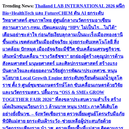
Skip
Trending News:
Thailand LAB INTERNATIONAL 2026 ผนึก
to
Bio+HealthTech และ FutureCHEM ดัน AI ยกระดับ
content
วิทยาศาสตร์-สุขภาพไทย สู่ศูนย์กลางนวัตกรรมอาเซียน
สถานเสาวภา-กทม. เปิดแคมเปญ “HPV ไม่เป็นไร…ไม่ได้”
เตือนอย่าชะล่าใจ ก่อนภัยเงียบลุกลามเป็นมะเร็ง
เมืองทองธานี
ขึ้นแท่น เขตส่งเสริมเมืองอัจฉริยะ มุ่งยกระดับเทคโนโลยี สิ่ง
แวดล้อม ปักหมุด เมืองอัจฉริยะมีชีวิต ขับเคลื่อนเศรษฐกิจ
วช.
เดินหน้าขับเคลื่อน “รางวัลธัชชา” ยกย่องผู้สร้างคุณูปการด้าน
สังคมศาสตร์ มนุษยศาสตร์ และศิลปกรรมศาสตร์ สร้างแรง
บันดาลใจและต่อยอดงานวิจัยสู่การพัฒนาประเทศ
วช. หนุน
นโยบาย Local Growth Engine ยกระดับทุเรียนต้นแม่น้ำมูลโค
ราช ตั้ง 9 ศูนย์ชุมชนเกษตรรักษ์โลก ขับเคลื่อนเกษตรด้วยวิจัย
และนวัตกรรม
สสว. ปลื้มงาน “OSS & SMEs GROW
TOGETHER FAIR 2026” ที่สงขลาประสบความสำเร็จ สร้าง
เม็ดเงินหมุนเวียนกว่า 5 ล้านบาท หนุน SMEs ภาคใต้เติบโต
อย่างยั่งยืน
วช. – จังหวัดเชียงราย ตรวจเยี่ยมศูนย์โดรนรับมือภัย
พิบัติแม่สาย ยกระดับเฝ้าระวัง–ช่วยเหลือผู้ประสบภัยด้วย
นวัตกรรม
เชียงราย นำ วช. ตรวจเยี่ยมพื้นที่แม่สาย ติดตามการ