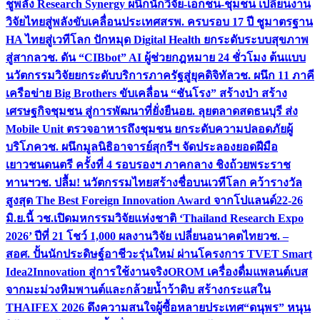
ชูพลัง Research Synergy ผนึกนักวิจัย-เอกชน-ชุมชน เปลี่ยนงาน
วิจัยไทยสู่พลังขับเคลื่อนประเทศ
สรพ. ครบรอบ 17 ปี ชูมาตรฐาน
HA ไทยสู่เวทีโลก ปักหมุด Digital Health ยกระดับระบบสุขภาพ
สู่สากล
วช. ดัน “CIBbot” AI ผู้ช่วยกฎหมาย 24 ชั่วโมง ต้นแบบ
นวัตกรรมวิจัยยกระดับบริการภาครัฐสู่ยุคดิจิทัล
วช. ผนึก 11 ภาคี
เครือข่าย Big Brothers ขับเคลื่อน “ชันโรง” สร้างป่า สร้าง
เศรษฐกิจชุมชน สู่การพัฒนาที่ยั่งยืน
อย. ลุยตลาดสดธนบุรี ส่ง
Mobile Unit ตรวจอาหารถึงชุมชน ยกระดับความปลอดภัยผู้
บริโภค
วช. ผนึกมูลนิธิอาจารย์สุกรีฯ จัดประลองยอดฝีมือ
เยาวชนดนตรี ครั้งที่ 4 รอบรองฯ ภาคกลาง ชิงถ้วยพระราช
ทานฯ
วช. ปลื้ม! นวัตกรรมไทยสร้างชื่อบนเวทีโลก คว้ารางวัล
สูงสุด The Best Foreign Innovation Award จากโปแลนด์
22-26
มิ.ย.นี้ วช.เปิดมหกรรมวิจัยแห่งชาติ ‘Thailand Research Expo
2026’ ปีที่ 21 โชว์ 1,000 ผลงานวิจัย เปลี่ยนอนาคตไทย
วช. –
สอศ. ปั้นนักประดิษฐ์อาชีวะรุ่นใหม่ ผ่านโครงการ TVET Smart
Idea2Innovation สู่การใช้งานจริง
OROM เครื่องดื่มแพลนต์เบส
จากมะม่วงหิมพานต์และกล้วยน้ำว้าดิบ สร้างกระแสใน
THAIFEX 2026 ดึงความสนใจผู้ซื้อหลายประเทศ
“ดนุพร” หนุน