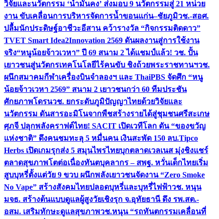
วิจัยและนวัตกรรม ‘น้ำมั่นคง’ ส่งมอบ 9 นวัตกรรมสู่ 21 หน่วย
งาน ขับเคลื่อนการบริหารจัดการน้ำขอนแก่น–ชัยภูมิ
วช.-สอศ.
ปลื้มนักประดิษฐ์อาชีวะอีสาน คว้ารางวัล “กิจกรรมติดดาว”
TVET Smart Idea2Innovation 2569 ดันผลงานสู่การใช้งาน
จริง
“หนูน้อยจ้าวเวหา” ปี 69 สนาม 2 ได้แชมป์แล้ว! วช. ปั้น
เยาวชนสู่นวัตกรเทคโนโลยีไร้คนขับ ชิงถ้วยพระราชทานฯ
วช.
ผนึกสมาคมกีฬาเครื่องบินจำลองฯ และ ThaiPBS จัดศึก “หนู
น้อยจ้าวเวหา 2569” สนาม 2 เยาวชนกว่า 60 ทีมประชัน
ศักยภาพโดรน
วช. ยกระดับภูมิปัญญาไทยด้วยวิจัยและ
นวัตกรรม ดันสารอะมิโนจากพืชสร้างรายได้สู่ชุมชนศรีสะเกษ
ศุภจี ปลุกพลังคราฟต์ไทย! SACIT เปิดเวทีโลก ดัน “ของขวัญ
แห่งชาติ” ดึงคนชมทะลุ 5 หมื่นคน เงินสะพัด 150 ลบ.
Tipco
Herbs เปิดเกมรุกส่ง 5 สมุนไพรไทยบุกตลาดเวลเนส มุ่งชิงแชร์
ตลาดสุขภาพโตต่อเนื่อง
ทันตบุคลากร – สพฐ. หวั่นเด็กไทยเริ่ม
สูบบุหรี่ตั้งแต่วัย 9 ขวบ ผนึกพลังเยาวชนจัดงาน “Zero Smoke
No Vape” สร้างสังคมไทยปลอดบุหรี่และบุหรี่ไฟฟ้า
วช. หนุน
มจธ. สร้างต้นแบบดูแลผู้สูงวัยเชิงรุก จ.อุทัยธานี ดึง รพ.สต.-
อสม. เสริมทักษะดูแลสุขภาพ
วช.หนุน “รถทันตกรรมเคลื่อนที่