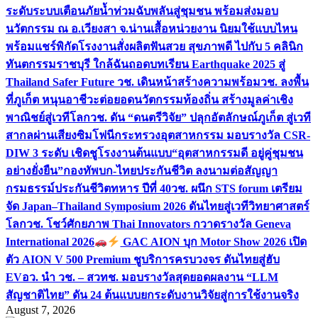
ระดับระบบเตือนภัยน้ำท่วมฉับพลันสู่ชุมชน พร้อมส่งมอบ
นวัตกรรม ณ อ.เวียงสา จ.น่าน
เสื้อหน่วยงาน นิยมใช้แบบไหน
พร้อมแชร์พิกัดโรงงานสั่งผลิต
ฟันสวย สุขภาพดี ไปกับ 5 คลินิก
ทันตกรรมราชบุรี ใกล้ฉัน
ถอดบทเรียน Earthquake 2025 สู่
Thailand Safer Future วช. เดินหน้าสร้างความพร้อม
วช. ลงพื้น
ที่ภูเก็ต หนุนอาชีวะต่อยอดนวัตกรรมท้องถิ่น สร้างมูลค่าเชิง
พาณิชย์สู่เวทีโลก
วช. ดัน “ดนตรีวิจัย” ปลุกอัตลักษณ์ภูเก็ต สู่เวที
สากลผ่านเสียงซิมโฟนี
กระทรวงอุตสาหกรรม มอบรางวัล CSR-
DIW 3 ระดับ เชิดชูโรงงานต้นแบบ“อุตสาหกรรมดี อยู่คู่ชุมชน
อย่างยั่งยืน”
กองทัพบก-ไทยประกันชีวิต ลงนามต่อสัญญา
กรมธรรม์ประกันชีวิตทหาร ปีที่ 40
วช. ผนึก STS forum เตรียม
จัด Japan–Thailand Symposium 2026 ดันไทยสู่เวทีวิทยาศาสตร์
โลก
วช. โชว์ศักยภาพ Thai Innovators กวาดรางวัล Geneva
International 2026
GAC AION บุก Motor Show 2026 เปิด
ตัว AION V 500 Premium ชูบริการครบวงจร ดันไทยสู่ฮับ
EV
อว. นำ วช. – สวทช. มอบรางวัลสุดยอดผลงาน “LLM
สัญชาติไทย” ดัน 24 ต้นแบบยกระดับงานวิจัยสู่การใช้งานจริง
August 7, 2026