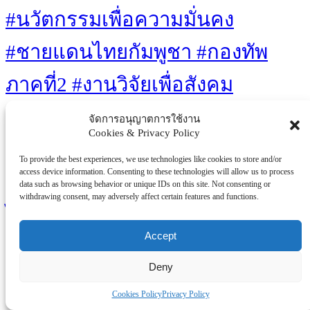
#นวัตกรรมเพื่อความมั่นคง
#ชายแดนไทยกัมพูชา #กองทัพ
ภาคที่2 #งานวิจัยเพื่อสังคม
#เทคโนโลยีไทย #โดรนลาด
จัดการอนุญาตการใช้งาน
Cookies & Privacy Policy
ตระเวน #บล็อกผนังนวัตกรรมสี
To provide the best experiences, we use technologies like cookies to store and/or
access device information. Consenting to these technologies will allow us to process
เขียว #เท้าเทียมไดนามิก #ไทยวิจัย
data such as browsing behavior or unique IDs on this site. Not consenting or
withdrawing consent, may adversely affect certain features and functions.
ไทยทำ
Accept
Eco-friendly
Clean Energy
Healthcare
Medical Advances
Mental Health
Technology
Sustainability
Retro Gaming
Solar Power
Deny
Well-being
Video Games
Workplace
Cookies Policy
Privacy Policy
You Missed