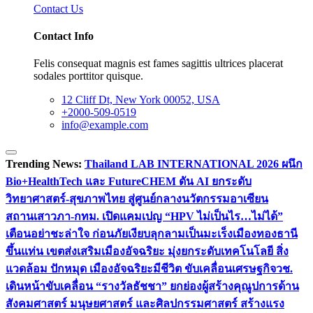
Contact Us
Contact Info
Felis consequat magnis est fames sagittis ultrices placerat
sodales porttitor quisque.
12 Cliff Dt, New York 00052, USA
+2000-509-0519
info@example.com
Trending News:
Thailand LAB INTERNATIONAL 2026 ผนึก
Bio+HealthTech และ FutureCHEM ดัน AI ยกระดับ
วิทยาศาสตร์-สุขภาพไทย สู่ศูนย์กลางนวัตกรรมอาเซียน
สถานเสาวภา-กทม. เปิดแคมเปญ “HPV ไม่เป็นไร…ไม่ได้”
เตือนอย่าชะล่าใจ ก่อนภัยเงียบลุกลามเป็นมะเร็ง
เมืองทองธานี
ขึ้นแท่น เขตส่งเสริมเมืองอัจฉริยะ มุ่งยกระดับเทคโนโลยี สิ่ง
แวดล้อม ปักหมุด เมืองอัจฉริยะมีชีวิต ขับเคลื่อนเศรษฐกิจ
วช.
เดินหน้าขับเคลื่อน “รางวัลธัชชา” ยกย่องผู้สร้างคุณูปการด้าน
สังคมศาสตร์ มนุษยศาสตร์ และศิลปกรรมศาสตร์ สร้างแรง