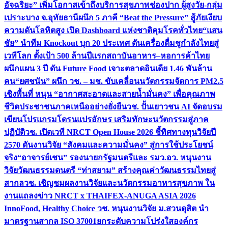
อัจฉริยะ” เพิ่มโอกาสเข้าถึงบริการสุขภาพช่องปาก ผู้สูงวัย-กลุ่ม
เปราะบาง จ.อุทัยธานี
ผนึก 5 ภาคี “Beat the Pressure” สู้ภัยเงียบ
ความดันโลหิตสูง เปิด Dashboard แห่งชาติคุมโรคทั่วไทย
“แสน
ชัย” นำทีม Knockout บุก 20 ประเทศ ดันเครื่องดื่มชูกำลังไทยสู่
เวทีโลก ตั้งเป้า 500 ล้านปีแรก
สถาบันอาหาร–หอการค้าไทย
ผนึกแผน 3 ปี ดัน Future Food เจาะตลาดอินเดีย 1.46 พันล้าน
คน
“ยศชนัน” ผนึก วช. – มช. ขับเคลื่อนนวัตกรรมจัดการ PM2.5
เชิงพื้นที่ หนุน “อากาศสะอาดและสายน้ำมั่นคง” เพื่อคุณภาพ
ชีวิตประชาชนภาคเหนืออย่างยั่งยืน
วช. ปั้นเยาวชน AI จัดอบรม
เขียนโปรแกรมโดรนแปรอักษร เสริมทักษะนวัตกรรมสู่ภาค
ปฏิบัติ
วช. เปิดเวที NRCT Open House 2026 ชี้ทิศทางทุนวิจัยปี
2570 ดันงานวิจัย “สังคมและความมั่นคง” สู่การใช้ประโยชน์
จริง
“อาจารย์เชน” รองนายกรัฐมนตรีและ รมว.อว. หนุนงาน
วิจัยวัฒนธรรมดนตรี “ท่าสยาม” สร้างคุณค่าวัฒนธรรมไทยสู่
สากล
วช. เชิญชมผลงานวิจัยและนวัตกรรมอาหารสุขภาพ ใน
งานแถลงข่าว NRCT x THAIFEX-ANUGA ASIA 2026
InnoFood, Healthy Choice
วช. หนุนงานวิจัย ม.สวนดุสิต นำ
มาตรฐานสากล ISO 37001ยกระดับความโปร่งใสองค์กร