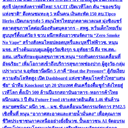
ศุภจี ปลุกพลังคราฟต์ไทย! SACIT เปิดเวทีโลก ดัน “ของขวัญ
แห่งชาติ” ดึงคนชมทะลุ 5 หมื่นคน เงินสะพัด 150 ลบ.
Tipco
Herbs เปิดเกมรุกส่ง 5 สมุนไพรไทยบุกตลาดเวลเนส มุ่งชิงแชร์
ตลาดสุขภาพโตต่อเนื่อง
ทันตบุคลากร – สพฐ. หวั่นเด็กไทยเริ่ม
สูบบุหรี่ตั้งแต่วัย 9 ขวบ ผนึกพลังเยาวชนจัดงาน “Zero Smoke
No Vape” สร้างสังคมไทยปลอดบุหรี่และบุหรี่ไฟฟ้า
วช. หนุน
มจธ. สร้างต้นแบบดูแลผู้สูงวัยเชิงรุก จ.อุทัยธานี ดึง รพ.สต.-
อสม. เสริมทักษะดูแลสุขภาพ
วช.หนุน “รถทันตกรรมเคลื่อนที่
อัจฉริยะ” เพิ่มโอกาสเข้าถึงบริการสุขภาพช่องปาก ผู้สูงวัย-กลุ่ม
เปราะบาง จ.อุทัยธานี
ผนึก 5 ภาคี “Beat the Pressure” สู้ภัยเงียบ
ความดันโลหิตสูง เปิด Dashboard แห่งชาติคุมโรคทั่วไทย
“แสน
ชัย” นำทีม Knockout บุก 20 ประเทศ ดันเครื่องดื่มชูกำลังไทยสู่
เวทีโลก ตั้งเป้า 500 ล้านปีแรก
สถาบันอาหาร–หอการค้าไทย
ผนึกแผน 3 ปี ดัน Future Food เจาะตลาดอินเดีย 1.46 พันล้าน
คน
“ยศชนัน” ผนึก วช. – มช. ขับเคลื่อนนวัตกรรมจัดการ PM2.5
เชิงพื้นที่ หนุน “อากาศสะอาดและสายน้ำมั่นคง” เพื่อคุณภาพ
ชีวิตประชาชนภาคเหนืออย่างยั่งยืน
วช. ปั้นเยาวชน AI จัดอบรม