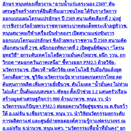
อักษร หนุนท่องเที่ยวงาน “อาบน้ำแร่แลระนอง 2569” ดัน
เศรษฐกิจสร้างสรรค์
ยินดี!ทีมเยาวชนไทย ได้รับรางวัลการ
ออกแบบแผนโดรนแปรอักษร ปี 2569 สนามคัดเลือกที่ 2 มุ่งสู่
การชิงรางวัลถ้วยพระราชทานพระบาทสมเด็จพระเจ้าอยู่หัว
วช.
หนุนสมาคมกีฬาเครื่องบินจำลองฯ เปิดสนามแข่งขันการ
ออกแบบโดรนแปรอักษร ชิงถ้วยพระราชทาน ปี 2569 สนามคัด
เลือกสนามที่ 2
วช. ผนึกกองทัพภาคที่ 2 เปิดศูนย์พัฒนา “โดรน
ยุทธวิธี” ยกระดับเทคโนโลยีความมั่นคงไทย
วช. ผนึก ววน. ถก
วิกฤต “หมอกควันภาคเหนือ” ชี้ทางออก PM2.5 ด้วยวิจัย–
นวัตกรรม
วช. เปิดเวที “ผนึกวิจัย-เทคโนโลยี รับมือภัยแล้งยุค
โลกเดือด“
วช. ชูวิจัย-นวัตกรรมปุ๋ย ทางรอดเกษตรกรไทย ลด
ต้นทุนการผลิต-เพิ่มความยั่งยืน
วช. ดันโมเดล “น้ำมั่นคง ไม่ท่วม
ไม่แล้ง” ปั้นต้นแบบสงขลา–พัทลุง ตั้งเป้าช่วย 1.2 แสนครัวเรือน
สร้างมูลค่าเศรษฐกิจกว่า 900 ล้านบาท
วช. หนุน วว. นำ
นวัตกรรมแก้ปัญหา PM2.5 ต่อยอดงานวิจัยสู่ชุมชน ณ ต.จันจว้า
ใต้ อ.แม่จัน จ.เชียงราย
วช. หนุน วว. นำวิจัยนวัตกรรมยกระดับ
การผลิตกาแฟ และศูนย์ถ่ายทอดองค์ความรู้กาแฟครบวงจร ณ
อ.แม่จริม จ.น่าน
วช. หนุน มศว. “นวัตกรรมเพื่อน้ำที่มั่นคง” ยก