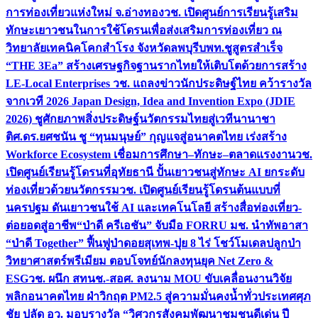
การท่องเที่ยวแห่งใหม่ จ.อ่างทอง
วช. เปิดศูนย์การเรียนรู้เสริม
ทักษะเยาวชนในการใช้โดรนเพื่อส่งเสริมการท่องเที่ยว ณ
วิทยาลัยเทคนิคโคกสำโรง จังหวัดลพบุรี
บพท.ชูสูตรสำเร็จ
“THE 3Ea” สร้างเศรษฐกิจฐานรากไทยให้เติบโตด้วยการสร้าง
LE-Local Enterprises
วช. แถลงข่าวนักประดิษฐ์ไทย คว้ารางวัล
จากเวที 2026 Japan Design, Idea and Invention Expo (JDIE
2026) ชูศักยภาพสิ่งประดิษฐ์นวัตกรรมไทยสู่เวทีนานาชา
ติ
ศ.ดร.ยศชนัน ชู “ทุนมนุษย์” กุญแจสู่อนาคตไทย เร่งสร้าง
Workforce Ecosystem เชื่อมการศึกษา–ทักษะ–ตลาดแรงงาน
วช.
เปิดศูนย์เรียนรู้โดรนที่อุทัยธานี ปั้นเยาวชนสู่ทักษะ AI ยกระดับ
ท่องเที่ยวด้วยนวัตกรรม
วช. เปิดศูนย์เรียนรู้โดรนต้นแบบที่
นครปฐม ดันเยาวชนใช้ AI และเทคโนโลยี สร้างสื่อท่องเที่ยว-
ต่อยอดสู่อาชีพ
“ป่าดี ครีเอชัน” จับมือ FORRU มช. นำทัพอาสา
“ป่าดี Together” ฟื้นฟูป่าดอยสุเทพ-ปุย 8 ไร่ โชว์โมเดลปลูกป่า
วิทยาศาสตร์พรีเมียม ตอบโจทย์นักลงทุนยุค Net Zero &
ESG
วช. ผนึก สทนช.-สอศ. ลงนาม MOU ขับเคลื่อนงานวิจัย
พลิกอนาคตไทย ฝ่าวิกฤต PM2.5 สู่ความมั่นคงน้ำทั่วประเทศ
ศุภ
ชัย ปลัด อว. มอบรางวัล “วิศวกรสังคมพัฒนาชุมชนดีเด่น ปี