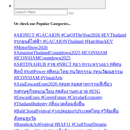
Search
for:
Or check our Popular Categories...
#AIONUT #GACAION #CarOfTheYear2026 #EVThailand
#รถยนต์ไฟฟ้า #GACAIONThailand #HatchbackEV
#MotorShow2026
#AmazingThailandCountdown2025 #ICONSIAM
#ICONSIAMCountdown2025
#ARTDNAHUB #วช #NRCT #อว #กระทรวงอว #ทัศน
ศิลป์ #SoftPower #ศิลปะไทย #นวัตกรรม #ทุนวัฒนธรรม
#ICONSIAM #VisualArts
#AsiaEnwastExpo2026 #สอท #อุตสาหกรรมสีเขียว
#เศรษฐกิจหมุนเวียน #พลังงานสะอาด #ESG
#EnwastExpo #GreenFuture #CircularEconomy
#ThailandIndustry #สิ่งแวดล้อมยั่งยืน
#BaliChoralFestival #วงปล่อยแก่ประเทศไทย #วิจัยเพื่อ
สังคมสูงวัย
#BangkokArtFestival #BAF11 #CraftYourDreams