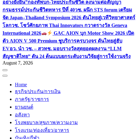
อย่างยั่งยืน”
กองทัพบก-ไทยประกันชีวิต ลงนามต่อสัญญา
กรมธรรม์ประกันชีวิตทหาร ปีที่ 40
วช. ผนึก STS forum เตรียม
จัด Japan–Thailand Symposium 2026 ดันไทยสู่เวทีวิทยาศาสตร์
โลก
วช. โชว์ศักยภาพ Thai Innovators กวาดรางวัล Geneva
International 2026
GAC AION บุก Motor Show 2026 เปิด
ตัว AION V 500 Premium ชูบริการครบวงจร ดันไทยสู่ฮับ
EV
อว. นำ วช. – สวทช. มอบรางวัลสุดยอดผลงาน “LLM
สัญชาติไทย” ดัน 24 ต้นแบบยกระดับงานวิจัยสู่การใช้งานจริง
August 7, 2026
Home
ธุรกิจ/ประกัน/การเงิน
ภาครัฐ/ราชการ
ยานยนต์
อสังหา
โรงพยบาล/สุขภาพ/ความงาม
โรงแรม/ท่องเที่ยว/อาหาร
บันเทิง/กีฬา