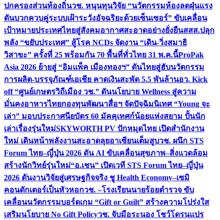
ปกครองส่วนท้องถิ่น
วช. หนุนทุนวิจัย “นวัตกรรมห้องลดฝุ่นแรง
ดันบวกควบคู่ระบบเฝ้าระวังอัจฉริยะด้วยเซ็นเซอร์” ขับเคลื่อน
เป้าหมายประเทศไทยสู่สังคมอากาศสะอาดอย่างยั่งยืน
สสส.ปลุก
พลัง “ขยับประเทศ” สู้โรค NCDs จัดงาน “เดิน-วิ่งสมาธิ
วิสาขะ” ครั้งที่ 25 พร้อมกัน 70 พื้นที่ทั่วไทย 31 พ.ค.นี้
ProPak
Asia 2026 ย้ายสู่ “อิมแพ็ค เมืองทองฯ” ดันไทยสู่ฮับนวัตกรรม
การผลิต-บรรจุภัณฑ์เอเชีย คาดเงินสะพัด 5.5 พันล้าน
อว. Kick
off “ศูนย์เกษตรวิถีเมือง วช.” ดันนโยบาย Wellness สู่ความ
มั่นคงอาหารไทย
กองทุนพัฒนาสื่อฯ จัดปัจฉิมนิเทศ “Young จะ
เล่า” มอบประกาศนียบัตร 60 มัคคุเทศก์น้อยแห่งสยาม ปั้นนัก
เล่าเรื่องรุ่นใหม่
SKYWORTH PV ปักหมุดไทย เปิดสำนักงาน
ใหม่ เดินหน้าพลังงานสะอาดลุยอาเซียนเต็มสูบ
วช. ผนึก STS
Forum ไทย–ญี่ปุ่น 2026 ดัน AI ขับเคลื่อนสุขภาพ–สิ่งแวดล้อม
สร้างนักวิทย์รุ่นใหม่
“อ.เชน” เปิดเวที STS Forum ไทย–ญี่ปุ่น
2026 ดันงานวิจัยสู่เศรษฐกิจจริง ชู Health Economy–เซมิ
คอนดักเตอร์เป็นหัวหอก
วช. –โรงเรียนนายร้อยตำรวจ ขับ
เคลื่อนนวัตกรรมบอร์ดเกม “Gift or Guilt” สร้างความโปร่งใส
เสริมนโยบาย No Gift Policy
วช. จับมือระนอง โชว์โดรนแปร