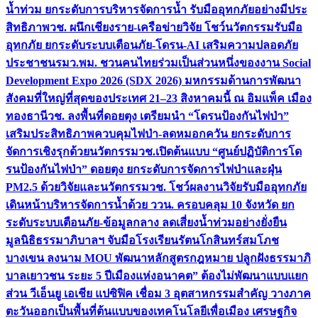
น้ำท่วม ยกระดับการบริหารจัดการน้ำ รับมืออุทกภัยอย่างมีประ
สิทธิภาพ
วช. ผนึกเชียงราย-เครือข่ายวิจัย โชว์นวัตกรรมรับมือ
อุทกภัย ยกระดับระบบเตือนภัย-โดรน-AI เสริมความปลอดภัย
ประชาชน
รมว.พม. ชวนคนไทยร่วมเป็นส่วนหนึ่งของงาน Social
Development Expo 2026 (SDX 2026) มหกรรมด้านการพัฒนา
สังคมที่ใหญ่ที่สุดของประเทศ 21–23 สิงหาคมนี้ ณ อิมแพ็ค เมือง
ทองธานี
วช. ลงพื้นที่ดอยตุง เตรียมนำ “โดรนป้องกันไฟป่า”
เสริมประสิทธิภาพควบคุมไฟป่า-ลดหมอกควัน ยกระดับการ
จัดการเชิงรุกด้วยนวัตกรรม
วช.เปิดต้นแบบ “ศูนย์ปฏิบัติการโด
รนป้องกันไฟป่า” ดอยตุง ยกระดับการจัดการไฟป่าและฝุ่น
PM2.5 ด้วยวิจัยและนวัตกรรม
วช. โชว์ผลงานวิจัยรับมืออุทกภัย
เดินหน้าบริหารจัดการน้ำด้วย ววน. ครอบคลุม 10 จังหวัด ยก
ระดับระบบเตือนภัย-ข้อมูลกลาง ลดเสี่ยงน้ำท่วมอย่างยั่งยืน
มูลนิธิธรรมาภิบาลฯ จับมือโรงเรียนรัตนโกสินทร์สมโภช
บางเขน ลงนาม MOU พัฒนาหลักสูตรกฎหมาย ปลูกฝังธรรมาภิ
บาลเยาวชน ระยะ 5 ปี
เมืองแห่งอนาคต” ต้องไม่พัฒนาแบบแยก
ส่วน วีเอ็นยู เอเชีย แปซิฟิค เชื่อม 3 อุตสาหกรรมสำคัญ วางภาค
ตะวันออกเป็นพื้นที่ต้นแบบของเทคโนโลยีเพื่อเมือง เศรษฐกิจ