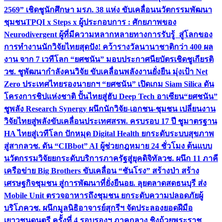
2569” เชิดชูนักศึกษา มรภ. 38 แห่ง ขับเคลื่อนนวัตกรรมพัฒนา
ชุมชน
TPQI x Steps x ผู้ประกอบการ : ศักยภาพของ
Neurodivergent ผู้ที่มีความหลากหลายทางการรับรู้ สู่โลกของ
การทำงาน
นักวิจัยไทยสุดปัง! คว้ารางวัลนานาชาติกว่า 400 ผล
งาน จาก 7 เวทีโลก “ยศชนัน” มอบประกาศนียบัตรเชิดชูเกียรติ
วช. ชูพัฒนากำลังคนวิจัย ขับเคลื่อนพลังงานยั่งยืน มุ่งเป้า Net
Zero ประเทศไทย
รองนายกฯ “ยศชนัน” เปิดเกม Siam Silica ดัน
โครงการชิปแห่งชาติ ปั้นไทยสู่ฮับ Deep Tech อาเซียน
“ยศชนัน”
ชูพลัง Research Synergy ผนึกนักวิจัย-เอกชน-ชุมชน เปลี่ยนงาน
วิจัยไทยสู่พลังขับเคลื่อนประเทศ
สรพ. ครบรอบ 17 ปี ชูมาตรฐาน
HA ไทยสู่เวทีโลก ปักหมุด Digital Health ยกระดับระบบสุขภาพ
สู่สากล
วช. ดัน “CIBbot” AI ผู้ช่วยกฎหมาย 24 ชั่วโมง ต้นแบบ
นวัตกรรมวิจัยยกระดับบริการภาครัฐสู่ยุคดิจิทัล
วช. ผนึก 11 ภาคี
เครือข่าย Big Brothers ขับเคลื่อน “ชันโรง” สร้างป่า สร้าง
เศรษฐกิจชุมชน สู่การพัฒนาที่ยั่งยืน
อย. ลุยตลาดสดธนบุรี ส่ง
Mobile Unit ตรวจอาหารถึงชุมชน ยกระดับความปลอดภัยผู้
บริโภค
วช. ผนึกมูลนิธิอาจารย์สุกรีฯ จัดประลองยอดฝีมือ
เยาวชนดนตรี ครั้งที่ 4 รอบรองฯ ภาคกลาง ชิงถ้วยพระราช