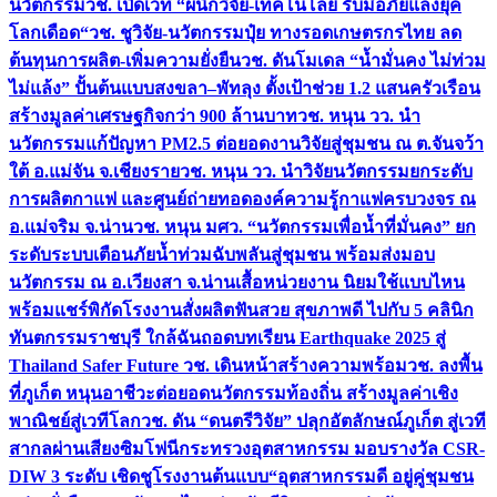
นวัตกรรม
วช. เปิดเวที “ผนึกวิจัย-เทคโนโลยี รับมือภัยแล้งยุค
โลกเดือด“
วช. ชูวิจัย-นวัตกรรมปุ๋ย ทางรอดเกษตรกรไทย ลด
ต้นทุนการผลิต-เพิ่มความยั่งยืน
วช. ดันโมเดล “น้ำมั่นคง ไม่ท่วม
ไม่แล้ง” ปั้นต้นแบบสงขลา–พัทลุง ตั้งเป้าช่วย 1.2 แสนครัวเรือน
สร้างมูลค่าเศรษฐกิจกว่า 900 ล้านบาท
วช. หนุน วว. นำ
นวัตกรรมแก้ปัญหา PM2.5 ต่อยอดงานวิจัยสู่ชุมชน ณ ต.จันจว้า
ใต้ อ.แม่จัน จ.เชียงราย
วช. หนุน วว. นำวิจัยนวัตกรรมยกระดับ
การผลิตกาแฟ และศูนย์ถ่ายทอดองค์ความรู้กาแฟครบวงจร ณ
อ.แม่จริม จ.น่าน
วช. หนุน มศว. “นวัตกรรมเพื่อน้ำที่มั่นคง” ยก
ระดับระบบเตือนภัยน้ำท่วมฉับพลันสู่ชุมชน พร้อมส่งมอบ
นวัตกรรม ณ อ.เวียงสา จ.น่าน
เสื้อหน่วยงาน นิยมใช้แบบไหน
พร้อมแชร์พิกัดโรงงานสั่งผลิต
ฟันสวย สุขภาพดี ไปกับ 5 คลินิก
ทันตกรรมราชบุรี ใกล้ฉัน
ถอดบทเรียน Earthquake 2025 สู่
Thailand Safer Future วช. เดินหน้าสร้างความพร้อม
วช. ลงพื้น
ที่ภูเก็ต หนุนอาชีวะต่อยอดนวัตกรรมท้องถิ่น สร้างมูลค่าเชิง
พาณิชย์สู่เวทีโลก
วช. ดัน “ดนตรีวิจัย” ปลุกอัตลักษณ์ภูเก็ต สู่เวที
สากลผ่านเสียงซิมโฟนี
กระทรวงอุตสาหกรรม มอบรางวัล CSR-
DIW 3 ระดับ เชิดชูโรงงานต้นแบบ“อุตสาหกรรมดี อยู่คู่ชุมชน