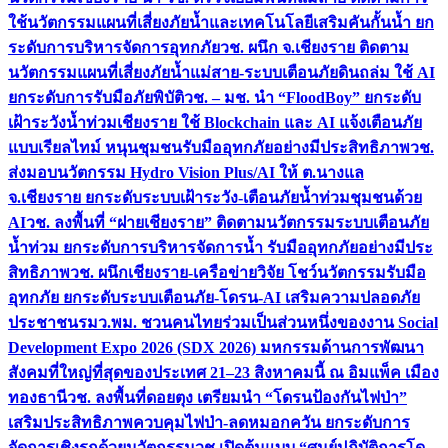
ใช้นวัตกรรมแผนที่เสี่ยงภัยน้ำและเทคโนโลยีเสริมคันกั้นน้ำ ยก
ระดับการบริหารจัดการอุทกภัย
วช. ผนึก จ.เชียงราย ติดตาม
นวัตกรรมแผนที่เสี่ยงภัยน้ำแม่สาย-ระบบเตือนภัยดินถล่ม ใช้ AI
ยกระดับการรับมือภัยพิบัติ
วช. – มช. นำ “FloodBoy” ยกระดับ
เฝ้าระวังน้ำท่วมเชียงราย ใช้ Blockchain และ AI แจ้งเตือนภัย
แบบเรียลไทม์ หนุนชุมชนรับมืออุทกภัยอย่างมีประสิทธิภาพ
วช.
ส่งมอบนวัตกรรม Hydro Vision Plus/AI ให้ ต.นางแล
จ.เชียงราย ยกระดับระบบเฝ้าระวัง-เตือนภัยน้ำท่วมชุมชนด้วย
AI
วช. ลงพื้นที่ “ฝายเชียงราย” ติดตามนวัตกรรมระบบเตือนภัย
น้ำท่วม ยกระดับการบริหารจัดการน้ำ รับมืออุทกภัยอย่างมีประ
สิทธิภาพ
วช. ผนึกเชียงราย-เครือข่ายวิจัย โชว์นวัตกรรมรับมือ
อุทกภัย ยกระดับระบบเตือนภัย-โดรน-AI เสริมความปลอดภัย
ประชาชน
รมว.พม. ชวนคนไทยร่วมเป็นส่วนหนึ่งของงาน Social
Development Expo 2026 (SDX 2026) มหกรรมด้านการพัฒนา
สังคมที่ใหญ่ที่สุดของประเทศ 21–23 สิงหาคมนี้ ณ อิมแพ็ค เมือง
ทองธานี
วช. ลงพื้นที่ดอยตุง เตรียมนำ “โดรนป้องกันไฟป่า”
เสริมประสิทธิภาพควบคุมไฟป่า-ลดหมอกควัน ยกระดับการ
จัดการเชิงรุกด้วยนวัตกรรม
วช.เปิดต้นแบบ “ศูนย์ปฏิบัติการโด