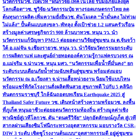
นวัตกรรม
วช. เปิดเวที “ผนึกวิจัย-เทคโนโลยี รับมือภัยแล้งยุค
โลกเดือด“
วช. ชูวิจัย-นวัตกรรมปุ๋ย ทางรอดเกษตรกรไทย ลด
ต้นทุนการผลิต-เพิ่มความยั่งยืน
วช. ดันโมเดล “น้ำมั่นคง ไม่ท่วม
ไม่แล้ง” ปั้นต้นแบบสงขลา–พัทลุง ตั้งเป้าช่วย 1.2 แสนครัวเรือน
สร้างมูลค่าเศรษฐกิจกว่า 900 ล้านบาท
วช. หนุน วว. นำ
นวัตกรรมแก้ปัญหา PM2.5 ต่อยอดงานวิจัยสู่ชุมชน ณ ต.จันจว้า
ใต้ อ.แม่จัน จ.เชียงราย
วช. หนุน วว. นำวิจัยนวัตกรรมยกระดับ
การผลิตกาแฟ และศูนย์ถ่ายทอดองค์ความรู้กาแฟครบวงจร ณ
อ.แม่จริม จ.น่าน
วช. หนุน มศว. “นวัตกรรมเพื่อน้ำที่มั่นคง” ยก
ระดับระบบเตือนภัยน้ำท่วมฉับพลันสู่ชุมชน พร้อมส่งมอบ
นวัตกรรม ณ อ.เวียงสา จ.น่าน
เสื้อหน่วยงาน นิยมใช้แบบไหน
พร้อมแชร์พิกัดโรงงานสั่งผลิต
ฟันสวย สุขภาพดี ไปกับ 5 คลินิก
ทันตกรรมราชบุรี ใกล้ฉัน
ถอดบทเรียน Earthquake 2025 สู่
Thailand Safer Future วช. เดินหน้าสร้างความพร้อม
วช. ลงพื้น
ที่ภูเก็ต หนุนอาชีวะต่อยอดนวัตกรรมท้องถิ่น สร้างมูลค่าเชิง
พาณิชย์สู่เวทีโลก
วช. ดัน “ดนตรีวิจัย” ปลุกอัตลักษณ์ภูเก็ต สู่เวที
สากลผ่านเสียงซิมโฟนี
กระทรวงอุตสาหกรรม มอบรางวัล CSR-
DIW 3 ระดับ เชิดชูโรงงานต้นแบบ“อุตสาหกรรมดี อยู่คู่ชุมชน