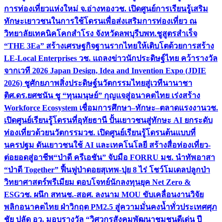
การท่องเที่ยวแห่งใหม่ จ.อ่างทอง
วช. เปิดศูนย์การเรียนรู้เสริม
ทักษะเยาวชนในการใช้โดรนเพื่อส่งเสริมการท่องเที่ยว ณ
วิทยาลัยเทคนิคโคกสำโรง จังหวัดลพบุรี
บพท.ชูสูตรสำเร็จ
“THE 3Ea” สร้างเศรษฐกิจฐานรากไทยให้เติบโตด้วยการสร้าง
LE-Local Enterprises
วช. แถลงข่าวนักประดิษฐ์ไทย คว้ารางวัล
จากเวที 2026 Japan Design, Idea and Invention Expo (JDIE
2026) ชูศักยภาพสิ่งประดิษฐ์นวัตกรรมไทยสู่เวทีนานาชา
ติ
ศ.ดร.ยศชนัน ชู “ทุนมนุษย์” กุญแจสู่อนาคตไทย เร่งสร้าง
Workforce Ecosystem เชื่อมการศึกษา–ทักษะ–ตลาดแรงงาน
วช.
เปิดศูนย์เรียนรู้โดรนที่อุทัยธานี ปั้นเยาวชนสู่ทักษะ AI ยกระดับ
ท่องเที่ยวด้วยนวัตกรรม
วช. เปิดศูนย์เรียนรู้โดรนต้นแบบที่
นครปฐม ดันเยาวชนใช้ AI และเทคโนโลยี สร้างสื่อท่องเที่ยว-
ต่อยอดสู่อาชีพ
“ป่าดี ครีเอชัน” จับมือ FORRU มช. นำทัพอาสา
“ป่าดี Together” ฟื้นฟูป่าดอยสุเทพ-ปุย 8 ไร่ โชว์โมเดลปลูกป่า
วิทยาศาสตร์พรีเมียม ตอบโจทย์นักลงทุนยุค Net Zero &
ESG
วช. ผนึก สทนช.-สอศ. ลงนาม MOU ขับเคลื่อนงานวิจัย
พลิกอนาคตไทย ฝ่าวิกฤต PM2.5 สู่ความมั่นคงน้ำทั่วประเทศ
ศุภ
ชัย ปลัด อว. มอบรางวัล “วิศวกรสังคมพัฒนาชุมชนดีเด่น ปี