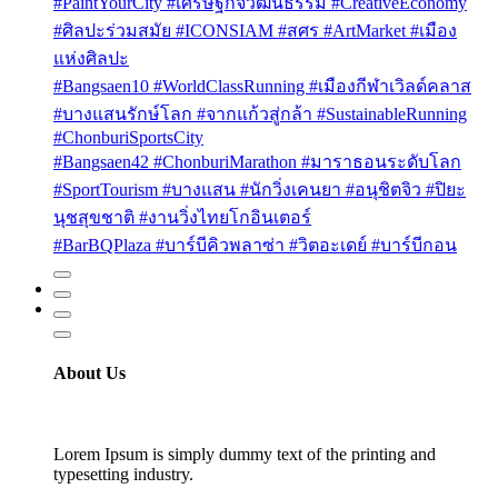
#PaintYourCity #เศรษฐกิจวัฒนธรรม #CreativeEconomy
#ศิลปะร่วมสมัย #ICONSIAM #สศร #ArtMarket #เมือง
แห่งศิลปะ
#Bangsaen10 #WorldClassRunning #เมืองกีฬาเวิลด์คลาส
#บางแสนรักษ์โลก #จากแก้วสู่กล้า #SustainableRunning
#ChonburiSportsCity
#Bangsaen42 #ChonburiMarathon #มาราธอนระดับโลก
#SportTourism #บางแสน #นักวิ่งเคนยา #อนุชิตจิว #ปิยะ
นุชสุขชาติ #งานวิ่งไทยโกอินเตอร์
#BarBQPlaza #บาร์บีคิวพลาซ่า #วิตอะเดย์ #บาร์บีกอน
About Us
Lorem Ipsum is simply dummy text of the printing and
typesetting industry.