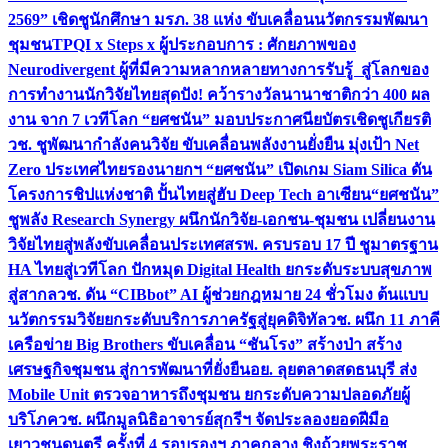
2569” เชิดชูนักศึกษา มรภ. 38 แห่ง ขับเคลื่อนนวัตกรรมพัฒนา
ชุมชน
TPQI x Steps x ผู้ประกอบการ : ศักยภาพของ
Neurodivergent ผู้ที่มีความหลากหลายทางการรับรู้ สู่โลกของ
การทำงาน
นักวิจัยไทยสุดปัง! คว้ารางวัลนานาชาติกว่า 400 ผล
งาน จาก 7 เวทีโลก “ยศชนัน” มอบประกาศนียบัตรเชิดชูเกียรติ
วช. ชูพัฒนากำลังคนวิจัย ขับเคลื่อนพลังงานยั่งยืน มุ่งเป้า Net
Zero ประเทศไทย
รองนายกฯ “ยศชนัน” เปิดเกม Siam Silica ดัน
โครงการชิปแห่งชาติ ปั้นไทยสู่ฮับ Deep Tech อาเซียน
“ยศชนัน”
ชูพลัง Research Synergy ผนึกนักวิจัย-เอกชน-ชุมชน เปลี่ยนงาน
วิจัยไทยสู่พลังขับเคลื่อนประเทศ
สรพ. ครบรอบ 17 ปี ชูมาตรฐาน
HA ไทยสู่เวทีโลก ปักหมุด Digital Health ยกระดับระบบสุขภาพ
สู่สากล
วช. ดัน “CIBbot” AI ผู้ช่วยกฎหมาย 24 ชั่วโมง ต้นแบบ
นวัตกรรมวิจัยยกระดับบริการภาครัฐสู่ยุคดิจิทัล
วช. ผนึก 11 ภาคี
เครือข่าย Big Brothers ขับเคลื่อน “ชันโรง” สร้างป่า สร้าง
เศรษฐกิจชุมชน สู่การพัฒนาที่ยั่งยืน
อย. ลุยตลาดสดธนบุรี ส่ง
Mobile Unit ตรวจอาหารถึงชุมชน ยกระดับความปลอดภัยผู้
บริโภค
วช. ผนึกมูลนิธิอาจารย์สุกรีฯ จัดประลองยอดฝีมือ
เยาวชนดนตรี ครั้งที่ 4 รอบรองฯ ภาคกลาง ชิงถ้วยพระราช