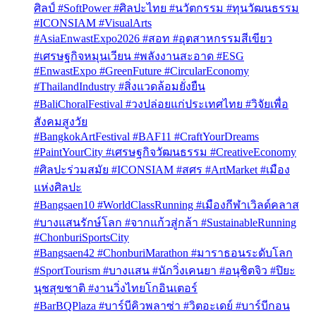
ศิลป์ #SoftPower #ศิลปะไทย #นวัตกรรม #ทุนวัฒนธรรม
#ICONSIAM #VisualArts
#AsiaEnwastExpo2026 #สอท #อุตสาหกรรมสีเขียว
#เศรษฐกิจหมุนเวียน #พลังงานสะอาด #ESG
#EnwastExpo #GreenFuture #CircularEconomy
#ThailandIndustry #สิ่งแวดล้อมยั่งยืน
#BaliChoralFestival #วงปล่อยแก่ประเทศไทย #วิจัยเพื่อ
สังคมสูงวัย
#BangkokArtFestival #BAF11 #CraftYourDreams
#PaintYourCity #เศรษฐกิจวัฒนธรรม #CreativeEconomy
#ศิลปะร่วมสมัย #ICONSIAM #สศร #ArtMarket #เมือง
แห่งศิลปะ
#Bangsaen10 #WorldClassRunning #เมืองกีฬาเวิลด์คลาส
#บางแสนรักษ์โลก #จากแก้วสู่กล้า #SustainableRunning
#ChonburiSportsCity
#Bangsaen42 #ChonburiMarathon #มาราธอนระดับโลก
#SportTourism #บางแสน #นักวิ่งเคนยา #อนุชิตจิว #ปิยะ
นุชสุขชาติ #งานวิ่งไทยโกอินเตอร์
#BarBQPlaza #บาร์บีคิวพลาซ่า #วิตอะเดย์ #บาร์บีกอน