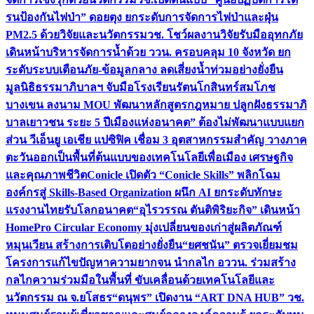
รนป้องกันไฟป่า” ดอยตุง ยกระดับการจัดการไฟป่าและฝุ่น
PM2.5 ด้วยวิจัยและนวัตกรรม
วช. โชว์ผลงานวิจัยรับมืออุทกภัย
เดินหน้าบริหารจัดการน้ำด้วย ววน. ครอบคลุม 10 จังหวัด ยก
ระดับระบบเตือนภัย-ข้อมูลกลาง ลดเสี่ยงน้ำท่วมอย่างยั่งยืน
มูลนิธิธรรมาภิบาลฯ จับมือโรงเรียนรัตนโกสินทร์สมโภช
บางเขน ลงนาม MOU พัฒนาหลักสูตรกฎหมาย ปลูกฝังธรรมาภิ
บาลเยาวชน ระยะ 5 ปี
เมืองแห่งอนาคต” ต้องไม่พัฒนาแบบแยก
ส่วน วีเอ็นยู เอเชีย แปซิฟิค เชื่อม 3 อุตสาหกรรมสำคัญ วางภาค
ตะวันออกเป็นพื้นที่ต้นแบบของเทคโนโลยีเพื่อเมือง เศรษฐกิจ
และคุณภาพชีวิต
Conicle เปิดตัว “Conicle Skills” พลิกโฉม
องค์กรสู่ Skills-Based Organization ผนึก AI ยกระดับทักษะ
แรงงานไทยรับโลกอนาคต
“อุไรวรรณ ตันติพิริยะกิจ” เดินหน้า
HomePro Circular Economy มุ่งเปลี่ยนของเก่าสู่ผลิตภัณฑ์
หมุนเวียน สร้างการเติบโตอย่างยั่งยืน
“ยศชนัน” ตรวจเยี่ยมชม
โครงการแก้ไขปัญหาความยากจน นำกลไก อววน. ร่วมสร้าง
กลไกความร่วมมือในพื้นที่ ขับเคลื่อนด้วยเทคโนโลยีและ
นวัตกรรม ณ จ.ยโสธร
“ดนุพร” เปิดงาน “ART DNA HUB” วช.