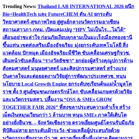
Skip
Trending News:
Thailand LAB INTERNATIONAL 2026 ผนึก
to
Bio+HealthTech และ FutureCHEM ดัน AI ยกระดับ
content
วิทยาศาสตร์-สุขภาพไทย สู่ศูนย์กลางนวัตกรรมอาเซียน
สถานเสาวภา-กทม. เปิดแคมเปญ “HPV ไม่เป็นไร…ไม่ได้”
เตือนอย่าชะล่าใจ ก่อนภัยเงียบลุกลามเป็นมะเร็ง
เมืองทองธานี
ขึ้นแท่น เขตส่งเสริมเมืองอัจฉริยะ มุ่งยกระดับเทคโนโลยี สิ่ง
แวดล้อม ปักหมุด เมืองอัจฉริยะมีชีวิต ขับเคลื่อนเศรษฐกิจ
วช.
เดินหน้าขับเคลื่อน “รางวัลธัชชา” ยกย่องผู้สร้างคุณูปการด้าน
สังคมศาสตร์ มนุษยศาสตร์ และศิลปกรรมศาสตร์ สร้างแรง
บันดาลใจและต่อยอดงานวิจัยสู่การพัฒนาประเทศ
วช. หนุน
นโยบาย Local Growth Engine ยกระดับทุเรียนต้นแม่น้ำมูลโค
ราช ตั้ง 9 ศูนย์ชุมชนเกษตรรักษ์โลก ขับเคลื่อนเกษตรด้วยวิจัย
และนวัตกรรม
สสว. ปลื้มงาน “OSS & SMEs GROW
TOGETHER FAIR 2026” ที่สงขลาประสบความสำเร็จ สร้าง
เม็ดเงินหมุนเวียนกว่า 5 ล้านบาท หนุน SMEs ภาคใต้เติบโต
อย่างยั่งยืน
วช. – จังหวัดเชียงราย ตรวจเยี่ยมศูนย์โดรนรับมือภัย
พิบัติแม่สาย ยกระดับเฝ้าระวัง–ช่วยเหลือผู้ประสบภัยด้วย
นวัตกรรม
เชียงราย นำ วช. ตรวจเยี่ยมพื้นที่แม่สาย ติดตามการ