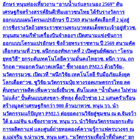
อักษร หนุนท่องเที่ยวงาน “อาบน้ำแร่แลระนอง 2569” ดัน
เศรษฐกิจสร้างสรรค์
ยินดี!ทีมเยาวชนไทย ได้รับรางวัลการ
ออกแบบแผนโดรนแปรอักษร ปี 2569 สนามคัดเลือกที่ 2 มุ่งสู่
การชิงรางวัลถ้วยพระราชทานพระบาทสมเด็จพระเจ้าอยู่หัว
วช.
หนุนสมาคมกีฬาเครื่องบินจำลองฯ เปิดสนามแข่งขันการ
ออกแบบโดรนแปรอักษร ชิงถ้วยพระราชทาน ปี 2569 สนามคัด
เลือกสนามที่ 2
วช. ผนึกกองทัพภาคที่ 2 เปิดศูนย์พัฒนา “โดรน
ยุทธวิธี” ยกระดับเทคโนโลยีความมั่นคงไทย
วช. ผนึก ววน. ถก
วิกฤต “หมอกควันภาคเหนือ” ชี้ทางออก PM2.5 ด้วยวิจัย–
นวัตกรรม
วช. เปิดเวที “ผนึกวิจัย-เทคโนโลยี รับมือภัยแล้งยุค
โลกเดือด“
วช. ชูวิจัย-นวัตกรรมปุ๋ย ทางรอดเกษตรกรไทย ลด
ต้นทุนการผลิต-เพิ่มความยั่งยืน
วช. ดันโมเดล “น้ำมั่นคง ไม่ท่วม
ไม่แล้ง” ปั้นต้นแบบสงขลา–พัทลุง ตั้งเป้าช่วย 1.2 แสนครัวเรือน
สร้างมูลค่าเศรษฐกิจกว่า 900 ล้านบาท
วช. หนุน วว. นำ
นวัตกรรมแก้ปัญหา PM2.5 ต่อยอดงานวิจัยสู่ชุมชน ณ ต.จันจว้า
ใต้ อ.แม่จัน จ.เชียงราย
วช. หนุน วว. นำวิจัยนวัตกรรมยกระดับ
การผลิตกาแฟ และศูนย์ถ่ายทอดองค์ความรู้กาแฟครบวงจร ณ
อ.แม่จริม จ.น่าน
วช. หนุน มศว. “นวัตกรรมเพื่อน้ำที่มั่นคง” ยก