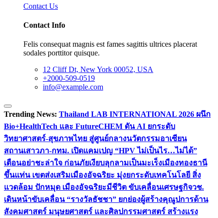
Contact Us
Contact Info
Felis consequat magnis est fames sagittis ultrices placerat
sodales porttitor quisque.
12 Cliff Dt, New York 00052, USA
+2000-509-0519
info@example.com
Trending News:
Thailand LAB INTERNATIONAL 2026 ผนึก
Bio+HealthTech และ FutureCHEM ดัน AI ยกระดับ
วิทยาศาสตร์-สุขภาพไทย สู่ศูนย์กลางนวัตกรรมอาเซียน
สถานเสาวภา-กทม. เปิดแคมเปญ “HPV ไม่เป็นไร…ไม่ได้”
เตือนอย่าชะล่าใจ ก่อนภัยเงียบลุกลามเป็นมะเร็ง
เมืองทองธานี
ขึ้นแท่น เขตส่งเสริมเมืองอัจฉริยะ มุ่งยกระดับเทคโนโลยี สิ่ง
แวดล้อม ปักหมุด เมืองอัจฉริยะมีชีวิต ขับเคลื่อนเศรษฐกิจ
วช.
เดินหน้าขับเคลื่อน “รางวัลธัชชา” ยกย่องผู้สร้างคุณูปการด้าน
สังคมศาสตร์ มนุษยศาสตร์ และศิลปกรรมศาสตร์ สร้างแรง