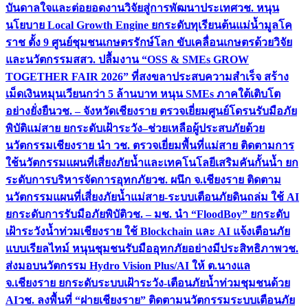
บันดาลใจและต่อยอดงานวิจัยสู่การพัฒนาประเทศ
วช. หนุน
นโยบาย Local Growth Engine ยกระดับทุเรียนต้นแม่น้ำมูลโค
ราช ตั้ง 9 ศูนย์ชุมชนเกษตรรักษ์โลก ขับเคลื่อนเกษตรด้วยวิจัย
และนวัตกรรม
สสว. ปลื้มงาน “OSS & SMEs GROW
TOGETHER FAIR 2026” ที่สงขลาประสบความสำเร็จ สร้าง
เม็ดเงินหมุนเวียนกว่า 5 ล้านบาท หนุน SMEs ภาคใต้เติบโต
อย่างยั่งยืน
วช. – จังหวัดเชียงราย ตรวจเยี่ยมศูนย์โดรนรับมือภัย
พิบัติแม่สาย ยกระดับเฝ้าระวัง–ช่วยเหลือผู้ประสบภัยด้วย
นวัตกรรม
เชียงราย นำ วช. ตรวจเยี่ยมพื้นที่แม่สาย ติดตามการ
ใช้นวัตกรรมแผนที่เสี่ยงภัยน้ำและเทคโนโลยีเสริมคันกั้นน้ำ ยก
ระดับการบริหารจัดการอุทกภัย
วช. ผนึก จ.เชียงราย ติดตาม
นวัตกรรมแผนที่เสี่ยงภัยน้ำแม่สาย-ระบบเตือนภัยดินถล่ม ใช้ AI
ยกระดับการรับมือภัยพิบัติ
วช. – มช. นำ “FloodBoy” ยกระดับ
เฝ้าระวังน้ำท่วมเชียงราย ใช้ Blockchain และ AI แจ้งเตือนภัย
แบบเรียลไทม์ หนุนชุมชนรับมืออุทกภัยอย่างมีประสิทธิภาพ
วช.
ส่งมอบนวัตกรรม Hydro Vision Plus/AI ให้ ต.นางแล
จ.เชียงราย ยกระดับระบบเฝ้าระวัง-เตือนภัยน้ำท่วมชุมชนด้วย
AI
วช. ลงพื้นที่ “ฝายเชียงราย” ติดตามนวัตกรรมระบบเตือนภัย