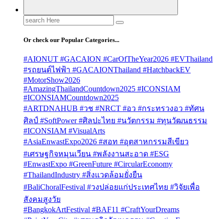
Search
for:
Or check our Popular Categories...
#AIONUT #GACAION #CarOfTheYear2026 #EVThailand
#รถยนต์ไฟฟ้า #GACAIONThailand #HatchbackEV
#MotorShow2026
#AmazingThailandCountdown2025 #ICONSIAM
#ICONSIAMCountdown2025
#ARTDNAHUB #วช #NRCT #อว #กระทรวงอว #ทัศน
ศิลป์ #SoftPower #ศิลปะไทย #นวัตกรรม #ทุนวัฒนธรรม
#ICONSIAM #VisualArts
#AsiaEnwastExpo2026 #สอท #อุตสาหกรรมสีเขียว
#เศรษฐกิจหมุนเวียน #พลังงานสะอาด #ESG
#EnwastExpo #GreenFuture #CircularEconomy
#ThailandIndustry #สิ่งแวดล้อมยั่งยืน
#BaliChoralFestival #วงปล่อยแก่ประเทศไทย #วิจัยเพื่อ
สังคมสูงวัย
#BangkokArtFestival #BAF11 #CraftYourDreams