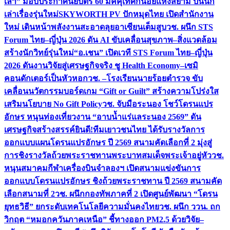
เล่า” มอบประกาศนียบัตร 60 มัคคุเทศก์น้อยแห่งสยาม ปั้นนัก
เล่าเรื่องรุ่นใหม่
SKYWORTH PV ปักหมุดไทย เปิดสำนักงาน
ใหม่ เดินหน้าพลังงานสะอาดลุยอาเซียนเต็มสูบ
วช. ผนึก STS
Forum ไทย–ญี่ปุ่น 2026 ดัน AI ขับเคลื่อนสุขภาพ–สิ่งแวดล้อม
สร้างนักวิทย์รุ่นใหม่
“อ.เชน” เปิดเวที STS Forum ไทย–ญี่ปุ่น
2026 ดันงานวิจัยสู่เศรษฐกิจจริง ชู Health Economy–เซมิ
คอนดักเตอร์เป็นหัวหอก
วช. –โรงเรียนนายร้อยตำรวจ ขับ
เคลื่อนนวัตกรรมบอร์ดเกม “Gift or Guilt” สร้างความโปร่งใส
เสริมนโยบาย No Gift Policy
วช. จับมือระนอง โชว์โดรนแปร
อักษร หนุนท่องเที่ยวงาน “อาบน้ำแร่แลระนอง 2569” ดัน
เศรษฐกิจสร้างสรรค์
ยินดี!ทีมเยาวชนไทย ได้รับรางวัลการ
ออกแบบแผนโดรนแปรอักษร ปี 2569 สนามคัดเลือกที่ 2 มุ่งสู่
การชิงรางวัลถ้วยพระราชทานพระบาทสมเด็จพระเจ้าอยู่หัว
วช.
หนุนสมาคมกีฬาเครื่องบินจำลองฯ เปิดสนามแข่งขันการ
ออกแบบโดรนแปรอักษร ชิงถ้วยพระราชทาน ปี 2569 สนามคัด
เลือกสนามที่ 2
วช. ผนึกกองทัพภาคที่ 2 เปิดศูนย์พัฒนา “โดรน
ยุทธวิธี” ยกระดับเทคโนโลยีความมั่นคงไทย
วช. ผนึก ววน. ถก
วิกฤต “หมอกควันภาคเหนือ” ชี้ทางออก PM2.5 ด้วยวิจัย–