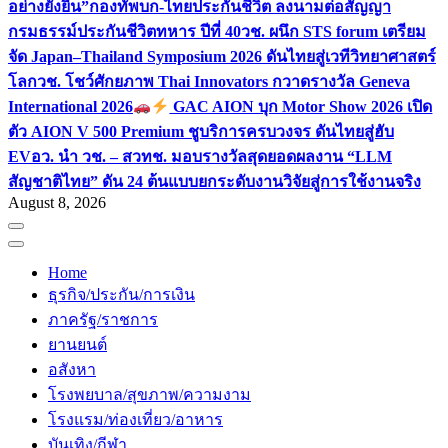
อย่างยั่งยืน”
กองทัพบก-ไทยประกันชีวิต ลงนามต่อสัญญา
กรมธรรม์ประกันชีวิตทหาร ปีที่ 40
วช. ผนึก STS forum เตรียม
จัด Japan–Thailand Symposium 2026 ดันไทยสู่เวทีวิทยาศาสตร์
โลก
วช. โชว์ศักยภาพ Thai Innovators กวาดรางวัล Geneva
International 2026
GAC AION บุก Motor Show 2026 เปิด
ตัว AION V 500 Premium ชูบริการครบวงจร ดันไทยสู่ฮับ
EV
อว. นำ วช. – สวทช. มอบรางวัลสุดยอดผลงาน “LLM
สัญชาติไทย” ดัน 24 ต้นแบบยกระดับงานวิจัยสู่การใช้งานจริง
August 8, 2026
Home
ธุรกิจ/ประกัน/การเงิน
ภาครัฐ/ราชการ
ยานยนต์
อสังหา
โรงพยบาล/สุขภาพ/ความงาม
โรงแรม/ท่องเที่ยว/อาหาร
บันเทิง/กีฬา