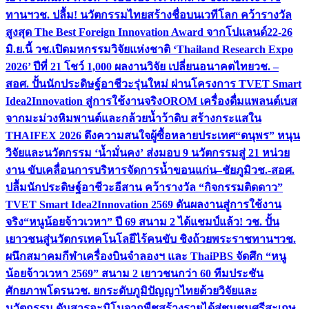
ทานฯ
วช. ปลื้ม! นวัตกรรมไทยสร้างชื่อบนเวทีโลก คว้ารางวัล
สูงสุด The Best Foreign Innovation Award จากโปแลนด์
22-26
มิ.ย.นี้ วช.เปิดมหกรรมวิจัยแห่งชาติ ‘Thailand Research Expo
2026’ ปีที่ 21 โชว์ 1,000 ผลงานวิจัย เปลี่ยนอนาคตไทย
วช. –
สอศ. ปั้นนักประดิษฐ์อาชีวะรุ่นใหม่ ผ่านโครงการ TVET Smart
Idea2Innovation สู่การใช้งานจริง
OROM เครื่องดื่มแพลนต์เบส
จากมะม่วงหิมพานต์และกล้วยน้ำว้าดิบ สร้างกระแสใน
THAIFEX 2026 ดึงความสนใจผู้ซื้อหลายประเทศ
“ดนุพร” หนุน
วิจัยและนวัตกรรม ‘น้ำมั่นคง’ ส่งมอบ 9 นวัตกรรมสู่ 21 หน่วย
งาน ขับเคลื่อนการบริหารจัดการน้ำขอนแก่น–ชัยภูมิ
วช.-สอศ.
ปลื้มนักประดิษฐ์อาชีวะอีสาน คว้ารางวัล “กิจกรรมติดดาว”
TVET Smart Idea2Innovation 2569 ดันผลงานสู่การใช้งาน
จริง
“หนูน้อยจ้าวเวหา” ปี 69 สนาม 2 ได้แชมป์แล้ว! วช. ปั้น
เยาวชนสู่นวัตกรเทคโนโลยีไร้คนขับ ชิงถ้วยพระราชทานฯ
วช.
ผนึกสมาคมกีฬาเครื่องบินจำลองฯ และ ThaiPBS จัดศึก “หนู
น้อยจ้าวเวหา 2569” สนาม 2 เยาวชนกว่า 60 ทีมประชัน
ศักยภาพโดรน
วช. ยกระดับภูมิปัญญาไทยด้วยวิจัยและ
นวัตกรรม ดันสารอะมิโนจากพืชสร้างรายได้สู่ชุมชนศรีสะเกษ