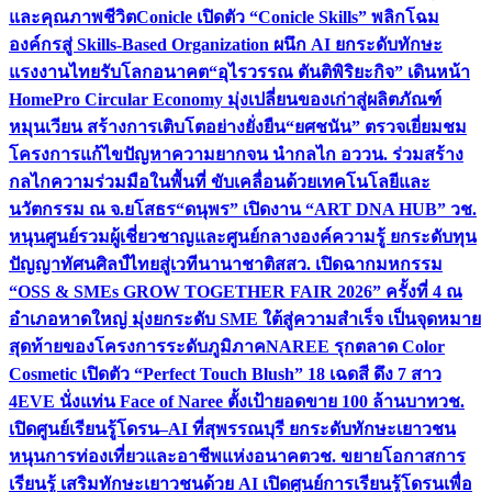
และคุณภาพชีวิต
Conicle เปิดตัว “Conicle Skills” พลิกโฉม
องค์กรสู่ Skills-Based Organization ผนึก AI ยกระดับทักษะ
แรงงานไทยรับโลกอนาคต
“อุไรวรรณ ตันติพิริยะกิจ” เดินหน้า
HomePro Circular Economy มุ่งเปลี่ยนของเก่าสู่ผลิตภัณฑ์
หมุนเวียน สร้างการเติบโตอย่างยั่งยืน
“ยศชนัน” ตรวจเยี่ยมชม
โครงการแก้ไขปัญหาความยากจน นำกลไก อววน. ร่วมสร้าง
กลไกความร่วมมือในพื้นที่ ขับเคลื่อนด้วยเทคโนโลยีและ
นวัตกรรม ณ จ.ยโสธร
“ดนุพร” เปิดงาน “ART DNA HUB” วช.
หนุนศูนย์รวมผู้เชี่ยวชาญและศูนย์กลางองค์ความรู้ ยกระดับทุน
ปัญญาทัศนศิลป์ไทยสู่เวทีนานาชาติ
สสว. เปิดฉากมหกรรม
“OSS & SMEs GROW TOGETHER FAIR 2026” ครั้งที่ 4 ณ
อำเภอหาดใหญ่ มุ่งยกระดับ SME ใต้สู่ความสำเร็จ เป็นจุดหมาย
สุดท้ายของโครงการระดับภูมิภาค
NAREE รุกตลาด Color
Cosmetic เปิดตัว “Perfect Touch Blush” 18 เฉดสี ดึง 7 สาว
4EVE นั่งแท่น Face of Naree ตั้งเป้ายอดขาย 100 ล้านบาท
วช.
เปิดศูนย์เรียนรู้โดรน–AI ที่สุพรรณบุรี ยกระดับทักษะเยาวชน
หนุนการท่องเที่ยวและอาชีพแห่งอนาคต
วช. ขยายโอกาสการ
เรียนรู้ เสริมทักษะเยาวชนด้วย AI เปิดศูนย์การเรียนรู้โดรนเพื่อ