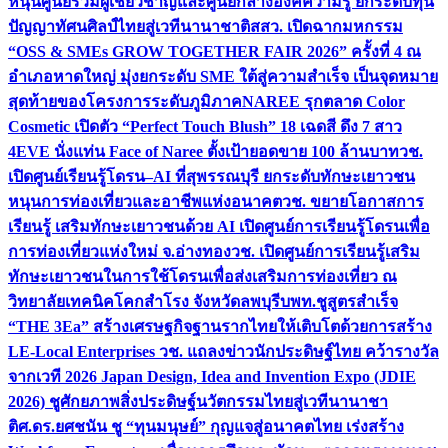
หนุนศูนย์รวมผู้เชี่ยวชาญและศูนย์กลางองค์ความรู้ ยกระดับทุน
ปัญญาทัศนศิลป์ไทยสู่เวทีนานาชาติ
สสว. เปิดฉากมหกรรม
“OSS & SMEs GROW TOGETHER FAIR 2026” ครั้งที่ 4 ณ
อำเภอหาดใหญ่ มุ่งยกระดับ SME ใต้สู่ความสำเร็จ เป็นจุดหมาย
สุดท้ายของโครงการระดับภูมิภาค
NAREE รุกตลาด Color
Cosmetic เปิดตัว “Perfect Touch Blush” 18 เฉดสี ดึง 7 สาว
4EVE นั่งแท่น Face of Naree ตั้งเป้ายอดขาย 100 ล้านบาท
วช.
เปิดศูนย์เรียนรู้โดรน–AI ที่สุพรรณบุรี ยกระดับทักษะเยาวชน
หนุนการท่องเที่ยวและอาชีพแห่งอนาคต
วช. ขยายโอกาสการ
เรียนรู้ เสริมทักษะเยาวชนด้วย AI เปิดศูนย์การเรียนรู้โดรนเพื่อ
การท่องเที่ยวแห่งใหม่ จ.อ่างทอง
วช. เปิดศูนย์การเรียนรู้เสริม
ทักษะเยาวชนในการใช้โดรนเพื่อส่งเสริมการท่องเที่ยว ณ
วิทยาลัยเทคนิคโคกสำโรง จังหวัดลพบุรี
บพท.ชูสูตรสำเร็จ
“THE 3Ea” สร้างเศรษฐกิจฐานรากไทยให้เติบโตด้วยการสร้าง
LE-Local Enterprises
วช. แถลงข่าวนักประดิษฐ์ไทย คว้ารางวัล
จากเวที 2026 Japan Design, Idea and Invention Expo (JDIE
2026) ชูศักยภาพสิ่งประดิษฐ์นวัตกรรมไทยสู่เวทีนานาชา
ติ
ศ.ดร.ยศชนัน ชู “ทุนมนุษย์” กุญแจสู่อนาคตไทย เร่งสร้าง