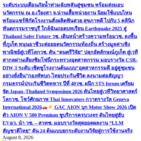
ระดับระบบเตือนภัยน้ำท่วมฉับพลันสู่ชุมชน พร้อมส่งมอบ
นวัตกรรม ณ อ.เวียงสา จ.น่าน
เสื้อหน่วยงาน นิยมใช้แบบไหน
พร้อมแชร์พิกัดโรงงานสั่งผลิต
ฟันสวย สุขภาพดี ไปกับ 5 คลินิก
ทันตกรรมราชบุรี ใกล้ฉัน
ถอดบทเรียน Earthquake 2025 สู่
Thailand Safer Future วช. เดินหน้าสร้างความพร้อม
วช. ลงพื้น
ที่ภูเก็ต หนุนอาชีวะต่อยอดนวัตกรรมท้องถิ่น สร้างมูลค่าเชิง
พาณิชย์สู่เวทีโลก
วช. ดัน “ดนตรีวิจัย” ปลุกอัตลักษณ์ภูเก็ต สู่เวที
สากลผ่านเสียงซิมโฟนี
กระทรวงอุตสาหกรรม มอบรางวัล CSR-
DIW 3 ระดับ เชิดชูโรงงานต้นแบบ“อุตสาหกรรมดี อยู่คู่ชุมชน
อย่างยั่งยืน”
กองทัพบก-ไทยประกันชีวิต ลงนามต่อสัญญา
กรมธรรม์ประกันชีวิตทหาร ปีที่ 40
วช. ผนึก STS forum เตรียม
จัด Japan–Thailand Symposium 2026 ดันไทยสู่เวทีวิทยาศาสตร์
โลก
วช. โชว์ศักยภาพ Thai Innovators กวาดรางวัล Geneva
International 2026
GAC AION บุก Motor Show 2026 เปิด
ตัว AION V 500 Premium ชูบริการครบวงจร ดันไทยสู่ฮับ
EV
อว. นำ วช. – สวทช. มอบรางวัลสุดยอดผลงาน “LLM
สัญชาติไทย” ดัน 24 ต้นแบบยกระดับงานวิจัยสู่การใช้งานจริง
August 8, 2026