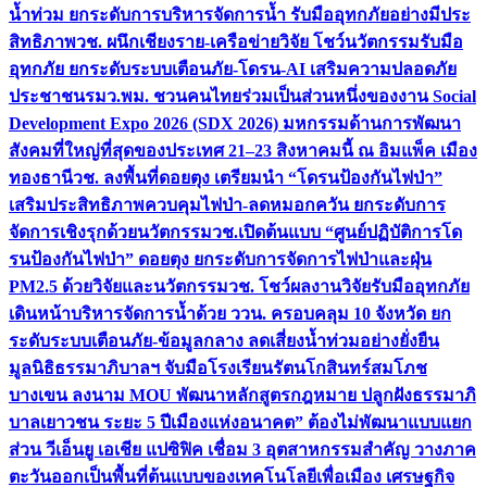
น้ำท่วม ยกระดับการบริหารจัดการน้ำ รับมืออุทกภัยอย่างมีประ
สิทธิภาพ
วช. ผนึกเชียงราย-เครือข่ายวิจัย โชว์นวัตกรรมรับมือ
อุทกภัย ยกระดับระบบเตือนภัย-โดรน-AI เสริมความปลอดภัย
ประชาชน
รมว.พม. ชวนคนไทยร่วมเป็นส่วนหนึ่งของงาน Social
Development Expo 2026 (SDX 2026) มหกรรมด้านการพัฒนา
สังคมที่ใหญ่ที่สุดของประเทศ 21–23 สิงหาคมนี้ ณ อิมแพ็ค เมือง
ทองธานี
วช. ลงพื้นที่ดอยตุง เตรียมนำ “โดรนป้องกันไฟป่า”
เสริมประสิทธิภาพควบคุมไฟป่า-ลดหมอกควัน ยกระดับการ
จัดการเชิงรุกด้วยนวัตกรรม
วช.เปิดต้นแบบ “ศูนย์ปฏิบัติการโด
รนป้องกันไฟป่า” ดอยตุง ยกระดับการจัดการไฟป่าและฝุ่น
PM2.5 ด้วยวิจัยและนวัตกรรม
วช. โชว์ผลงานวิจัยรับมืออุทกภัย
เดินหน้าบริหารจัดการน้ำด้วย ววน. ครอบคลุม 10 จังหวัด ยก
ระดับระบบเตือนภัย-ข้อมูลกลาง ลดเสี่ยงน้ำท่วมอย่างยั่งยืน
มูลนิธิธรรมาภิบาลฯ จับมือโรงเรียนรัตนโกสินทร์สมโภช
บางเขน ลงนาม MOU พัฒนาหลักสูตรกฎหมาย ปลูกฝังธรรมาภิ
บาลเยาวชน ระยะ 5 ปี
เมืองแห่งอนาคต” ต้องไม่พัฒนาแบบแยก
ส่วน วีเอ็นยู เอเชีย แปซิฟิค เชื่อม 3 อุตสาหกรรมสำคัญ วางภาค
ตะวันออกเป็นพื้นที่ต้นแบบของเทคโนโลยีเพื่อเมือง เศรษฐกิจ