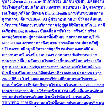
ชูพลัง Research Synergy ผนึกนักวิจัย-เอกชน-ชุมชน เปลี่ยนงาน
วิจัยไทยสู่พลังขับเคลื่อนประเทศ
สรพ. ครบรอบ 17 ปี ชูมาตรฐาน
HA ไทยสู่เวทีโลก ปักหมุด Digital Health ยกระดับระบบสุขภาพ
สู่สากล
วช. ดัน “CIBbot” AI ผู้ช่วยกฎหมาย 24 ชั่วโมง ต้นแบบ
นวัตกรรมวิจัยยกระดับบริการภาครัฐสู่ยุคดิจิทัล
วช. ผนึก 11 ภาคี
เครือข่าย Big Brothers ขับเคลื่อน “ชันโรง” สร้างป่า สร้าง
เศรษฐกิจชุมชน สู่การพัฒนาที่ยั่งยืน
อย. ลุยตลาดสดธนบุรี ส่ง
Mobile Unit ตรวจอาหารถึงชุมชน ยกระดับความปลอดภัยผู้
บริโภค
วช. ผนึกมูลนิธิอาจารย์สุกรีฯ จัดประลองยอดฝีมือ
เยาวชนดนตรี ครั้งที่ 4 รอบรองฯ ภาคกลาง ชิงถ้วยพระราช
ทานฯ
วช. ปลื้ม! นวัตกรรมไทยสร้างชื่อบนเวทีโลก คว้ารางวัล
สูงสุด The Best Foreign Innovation Award จากโปแลนด์
22-26
มิ.ย.นี้ วช.เปิดมหกรรมวิจัยแห่งชาติ ‘Thailand Research Expo
2026’ ปีที่ 21 โชว์ 1,000 ผลงานวิจัย เปลี่ยนอนาคตไทย
วช. –
สอศ. ปั้นนักประดิษฐ์อาชีวะรุ่นใหม่ ผ่านโครงการ TVET Smart
Idea2Innovation สู่การใช้งานจริง
OROM เครื่องดื่มแพลนต์เบส
จากมะม่วงหิมพานต์และกล้วยน้ำว้าดิบ สร้างกระแสใน
THAIFEX 2026 ดึงความสนใจผู้ซื้อหลายประเทศ
“ดนุพร” หนุน