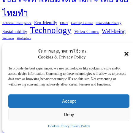
ไทยทำ
Eco-friendly
Artificial Intelligence
Ethics
Gaming Culture
Renewable Energy
Technology
Well-being
Sustainability
Video Games
Wellness
Workplace
You Missed
จัดการอนุญาตการใช้งาน
Cookies & Privacy Policy
โรงพยบาล/สุขภาพ/ความงาม
To provide the best experiences, we use technologies like cookies to store and/or
access device information. Consenting to these technologies will allow us to process
Thailand LAB INTERNATIONAL 2026 ผนึก Bio+HealthTech
data such as browsing behavior or unique IDs on this site. Not consenting or
และ FutureCHEM ดัน AI ยกระดับวิทยาศาสตร์-สุขภาพไทย สู่
withdrawing consent, may adversely affect certain features and functions.
ศูนย์กลางนวัตกรรมอาเซียน
Accept
By
admin
August 6, 2026
20 views
Deny
Cookies Policy
Privacy Policy