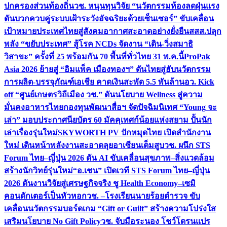
ปกครองส่วนท้องถิ่น
วช. หนุนทุนวิจัย “นวัตกรรมห้องลดฝุ่นแรง
ดันบวกควบคู่ระบบเฝ้าระวังอัจฉริยะด้วยเซ็นเซอร์” ขับเคลื่อน
เป้าหมายประเทศไทยสู่สังคมอากาศสะอาดอย่างยั่งยืน
สสส.ปลุก
พลัง “ขยับประเทศ” สู้โรค NCDs จัดงาน “เดิน-วิ่งสมาธิ
วิสาขะ” ครั้งที่ 25 พร้อมกัน 70 พื้นที่ทั่วไทย 31 พ.ค.นี้
ProPak
Asia 2026 ย้ายสู่ “อิมแพ็ค เมืองทองฯ” ดันไทยสู่ฮับนวัตกรรม
การผลิต-บรรจุภัณฑ์เอเชีย คาดเงินสะพัด 5.5 พันล้าน
อว. Kick
off “ศูนย์เกษตรวิถีเมือง วช.” ดันนโยบาย Wellness สู่ความ
มั่นคงอาหารไทย
กองทุนพัฒนาสื่อฯ จัดปัจฉิมนิเทศ “Young จะ
เล่า” มอบประกาศนียบัตร 60 มัคคุเทศก์น้อยแห่งสยาม ปั้นนัก
เล่าเรื่องรุ่นใหม่
SKYWORTH PV ปักหมุดไทย เปิดสำนักงาน
ใหม่ เดินหน้าพลังงานสะอาดลุยอาเซียนเต็มสูบ
วช. ผนึก STS
Forum ไทย–ญี่ปุ่น 2026 ดัน AI ขับเคลื่อนสุขภาพ–สิ่งแวดล้อม
สร้างนักวิทย์รุ่นใหม่
“อ.เชน” เปิดเวที STS Forum ไทย–ญี่ปุ่น
2026 ดันงานวิจัยสู่เศรษฐกิจจริง ชู Health Economy–เซมิ
คอนดักเตอร์เป็นหัวหอก
วช. –โรงเรียนนายร้อยตำรวจ ขับ
เคลื่อนนวัตกรรมบอร์ดเกม “Gift or Guilt” สร้างความโปร่งใส
เสริมนโยบาย No Gift Policy
วช. จับมือระนอง โชว์โดรนแปร