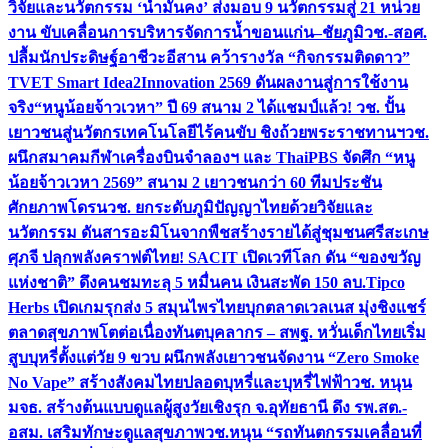
วิจัยและนวัตกรรม ‘น้ำมั่นคง’ ส่งมอบ 9 นวัตกรรมสู่ 21 หน่วย
งาน ขับเคลื่อนการบริหารจัดการน้ำขอนแก่น–ชัยภูมิ
วช.-สอศ.
ปลื้มนักประดิษฐ์อาชีวะอีสาน คว้ารางวัล “กิจกรรมติดดาว”
TVET Smart Idea2Innovation 2569 ดันผลงานสู่การใช้งาน
จริง
“หนูน้อยจ้าวเวหา” ปี 69 สนาม 2 ได้แชมป์แล้ว! วช. ปั้น
เยาวชนสู่นวัตกรเทคโนโลยีไร้คนขับ ชิงถ้วยพระราชทานฯ
วช.
ผนึกสมาคมกีฬาเครื่องบินจำลองฯ และ ThaiPBS จัดศึก “หนู
น้อยจ้าวเวหา 2569” สนาม 2 เยาวชนกว่า 60 ทีมประชัน
ศักยภาพโดรน
วช. ยกระดับภูมิปัญญาไทยด้วยวิจัยและ
นวัตกรรม ดันสารอะมิโนจากพืชสร้างรายได้สู่ชุมชนศรีสะเกษ
ศุภจี ปลุกพลังคราฟต์ไทย! SACIT เปิดเวทีโลก ดัน “ของขวัญ
แห่งชาติ” ดึงคนชมทะลุ 5 หมื่นคน เงินสะพัด 150 ลบ.
Tipco
Herbs เปิดเกมรุกส่ง 5 สมุนไพรไทยบุกตลาดเวลเนส มุ่งชิงแชร์
ตลาดสุขภาพโตต่อเนื่อง
ทันตบุคลากร – สพฐ. หวั่นเด็กไทยเริ่ม
สูบบุหรี่ตั้งแต่วัย 9 ขวบ ผนึกพลังเยาวชนจัดงาน “Zero Smoke
No Vape” สร้างสังคมไทยปลอดบุหรี่และบุหรี่ไฟฟ้า
วช. หนุน
มจธ. สร้างต้นแบบดูแลผู้สูงวัยเชิงรุก จ.อุทัยธานี ดึง รพ.สต.-
อสม. เสริมทักษะดูแลสุขภาพ
วช.หนุน “รถทันตกรรมเคลื่อนที่