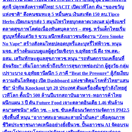
ศุภจี ปลุกพลังคราฟต์ไทย! SACIT เปิดเวทีโลก ดัน “ของขวัญ
แห่งชาติ” ดึงคนชมทะลุ 5 หมื่นคน เงินสะพัด 150 ลบ.
Tipco
Herbs เปิดเกมรุกส่ง 5 สมุนไพรไทยบุกตลาดเวลเนส มุ่งชิงแชร์
ตลาดสุขภาพโตต่อเนื่อง
ทันตบุคลากร – สพฐ. หวั่นเด็กไทยเริ่ม
สูบบุหรี่ตั้งแต่วัย 9 ขวบ ผนึกพลังเยาวชนจัดงาน “Zero Smoke
No Vape” สร้างสังคมไทยปลอดบุหรี่และบุหรี่ไฟฟ้า
วช. หนุน
มจธ. สร้างต้นแบบดูแลผู้สูงวัยเชิงรุก จ.อุทัยธานี ดึง รพ.สต.-
อสม. เสริมทักษะดูแลสุขภาพ
วช.หนุน “รถทันตกรรมเคลื่อนที่
อัจฉริยะ” เพิ่มโอกาสเข้าถึงบริการสุขภาพช่องปาก ผู้สูงวัย-กลุ่ม
เปราะบาง จ.อุทัยธานี
ผนึก 5 ภาคี “Beat the Pressure” สู้ภัยเงียบ
ความดันโลหิตสูง เปิด Dashboard แห่งชาติคุมโรคทั่วไทย
“แสน
ชัย” นำทีม Knockout บุก 20 ประเทศ ดันเครื่องดื่มชูกำลังไทยสู่
เวทีโลก ตั้งเป้า 500 ล้านปีแรก
สถาบันอาหาร–หอการค้าไทย
ผนึกแผน 3 ปี ดัน Future Food เจาะตลาดอินเดีย 1.46 พันล้าน
คน
“ยศชนัน” ผนึก วช. – มช. ขับเคลื่อนนวัตกรรมจัดการ PM2.5
เชิงพื้นที่ หนุน “อากาศสะอาดและสายน้ำมั่นคง” เพื่อคุณภาพ
ชีวิตประชาชนภาคเหนืออย่างยั่งยืน
วช. ปั้นเยาวชน AI จัดอบรม