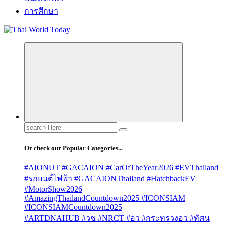
การศึกษา
Search
for:
Or check our Popular Categories...
#AIONUT #GACAION #CarOfTheYear2026 #EVThailand
#รถยนต์ไฟฟ้า #GACAIONThailand #HatchbackEV
#MotorShow2026
#AmazingThailandCountdown2025 #ICONSIAM
#ICONSIAMCountdown2025
#ARTDNAHUB #วช #NRCT #อว #กระทรวงอว #ทัศน