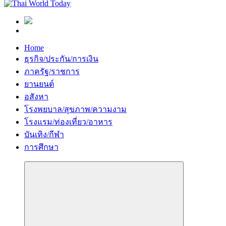
Home
ธุรกิจ/ประกัน/การเงิน
ภาครัฐ/ราชการ
ยานยนต์
อสังหา
โรงพยบาล/สุขภาพ/ความงาม
โรงแรม/ท่องเที่ยว/อาหาร
บันเทิง/กีฬา
การศึกษา