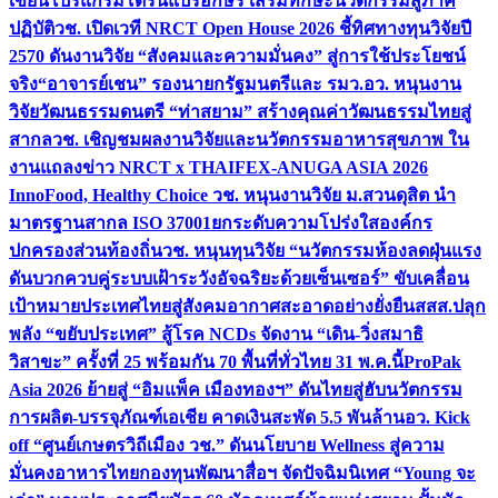
เขียนโปรแกรมโดรนแปรอักษร เสริมทักษะนวัตกรรมสู่ภาค
ปฏิบัติ
วช. เปิดเวที NRCT Open House 2026 ชี้ทิศทางทุนวิจัยปี
2570 ดันงานวิจัย “สังคมและความมั่นคง” สู่การใช้ประโยชน์
จริง
“อาจารย์เชน” รองนายกรัฐมนตรีและ รมว.อว. หนุนงาน
วิจัยวัฒนธรรมดนตรี “ท่าสยาม” สร้างคุณค่าวัฒนธรรมไทยสู่
สากล
วช. เชิญชมผลงานวิจัยและนวัตกรรมอาหารสุขภาพ ใน
งานแถลงข่าว NRCT x THAIFEX-ANUGA ASIA 2026
InnoFood, Healthy Choice
วช. หนุนงานวิจัย ม.สวนดุสิต นำ
มาตรฐานสากล ISO 37001ยกระดับความโปร่งใสองค์กร
ปกครองส่วนท้องถิ่น
วช. หนุนทุนวิจัย “นวัตกรรมห้องลดฝุ่นแรง
ดันบวกควบคู่ระบบเฝ้าระวังอัจฉริยะด้วยเซ็นเซอร์” ขับเคลื่อน
เป้าหมายประเทศไทยสู่สังคมอากาศสะอาดอย่างยั่งยืน
สสส.ปลุก
พลัง “ขยับประเทศ” สู้โรค NCDs จัดงาน “เดิน-วิ่งสมาธิ
วิสาขะ” ครั้งที่ 25 พร้อมกัน 70 พื้นที่ทั่วไทย 31 พ.ค.นี้
ProPak
Asia 2026 ย้ายสู่ “อิมแพ็ค เมืองทองฯ” ดันไทยสู่ฮับนวัตกรรม
การผลิต-บรรจุภัณฑ์เอเชีย คาดเงินสะพัด 5.5 พันล้าน
อว. Kick
off “ศูนย์เกษตรวิถีเมือง วช.” ดันนโยบาย Wellness สู่ความ
มั่นคงอาหารไทย
กองทุนพัฒนาสื่อฯ จัดปัจฉิมนิเทศ “Young จะ