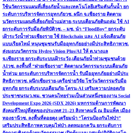
ใช้นวัตกรรมแผนที่เสี่ยงภัยน้ำและเทคโนโลยีเสริมคันกั้นน้ำ ยก
ระดับการบริหารจัดการอุทกภัย
วช. ผนึก จ.เชียงราย ติดตาม
นวัตกรรมแผนที่เสี่ยงภัยน้ำแม่สาย-ระบบเตือนภัยดินถล่ม ใช้ AI
ยกระดับการรับมือภัยพิบัติ
วช. – มช. นำ “FloodBoy” ยกระดับ
เฝ้าระวังน้ำท่วมเชียงราย ใช้ Blockchain และ AI แจ้งเตือนภัย
แบบเรียลไทม์ หนุนชุมชนรับมืออุทกภัยอย่างมีประสิทธิภาพ
วช.
ส่งมอบนวัตกรรม Hydro Vision Plus/AI ให้ ต.นางแล
จ.เชียงราย ยกระดับระบบเฝ้าระวัง-เตือนภัยน้ำท่วมชุมชนด้วย
AI
วช. ลงพื้นที่ “ฝายเชียงราย” ติดตามนวัตกรรมระบบเตือนภัย
น้ำท่วม ยกระดับการบริหารจัดการน้ำ รับมืออุทกภัยอย่างมีประ
สิทธิภาพ
วช. ผนึกเชียงราย-เครือข่ายวิจัย โชว์นวัตกรรมรับมือ
อุทกภัย ยกระดับระบบเตือนภัย-โดรน-AI เสริมความปลอดภัย
ประชาชน
รมว.พม. ชวนคนไทยร่วมเป็นส่วนหนึ่งของงาน Social
Development Expo 2026 (SDX 2026) มหกรรมด้านการพัฒนา
สังคมที่ใหญ่ที่สุดของประเทศ 21–23 สิงหาคมนี้ ณ อิมแพ็ค เมือง
ทองธานี
วช. ลงพื้นที่ดอยตุง เตรียมนำ “โดรนป้องกันไฟป่า”
เสริมประสิทธิภาพควบคุมไฟป่า-ลดหมอกควัน ยกระดับการ
จัดการเชิงรุกด้วยนวัตกรรม
วช.เปิดต้นแบบ “ศูนย์ปฏิบัติการโด