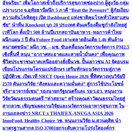
อัจฉริยะ” เพิ่มโอกาสเข้าถึงบริการสุขภาพช่องปาก ผู้สูงวัย-กลุ่ม
เปราะบาง จ.อุทัยธานี
ผนึก 5 ภาคี “Beat the Pressure” สู้ภัยเงียบ
ความดันโลหิตสูง เปิด Dashboard แห่งชาติคุมโรคทั่วไทย
“แสน
ชัย” นำทีม Knockout บุก 20 ประเทศ ดันเครื่องดื่มชูกำลังไทยสู่
เวทีโลก ตั้งเป้า 500 ล้านปีแรก
สถาบันอาหาร–หอการค้าไทย
ผนึกแผน 3 ปี ดัน Future Food เจาะตลาดอินเดีย 1.46 พันล้าน
คน
“ยศชนัน” ผนึก วช. – มช. ขับเคลื่อนนวัตกรรมจัดการ PM2.5
เชิงพื้นที่ หนุน “อากาศสะอาดและสายน้ำมั่นคง” เพื่อคุณภาพ
ชีวิตประชาชนภาคเหนืออย่างยั่งยืน
วช. ปั้นเยาวชน AI จัดอบรม
เขียนโปรแกรมโดรนแปรอักษร เสริมทักษะนวัตกรรมสู่ภาค
ปฏิบัติ
วช. เปิดเวที NRCT Open House 2026 ชี้ทิศทางทุนวิจัยปี
2570 ดันงานวิจัย “สังคมและความมั่นคง” สู่การใช้ประโยชน์
จริง
“อาจารย์เชน” รองนายกรัฐมนตรีและ รมว.อว. หนุนงาน
วิจัยวัฒนธรรมดนตรี “ท่าสยาม” สร้างคุณค่าวัฒนธรรมไทยสู่
สากล
วช. เชิญชมผลงานวิจัยและนวัตกรรมอาหารสุขภาพ ใน
งานแถลงข่าว NRCT x THAIFEX-ANUGA ASIA 2026
InnoFood, Healthy Choice
วช. หนุนงานวิจัย ม.สวนดุสิต นำ
มาตรฐานสากล ISO 37001ยกระดับความโปร่งใสองค์กร