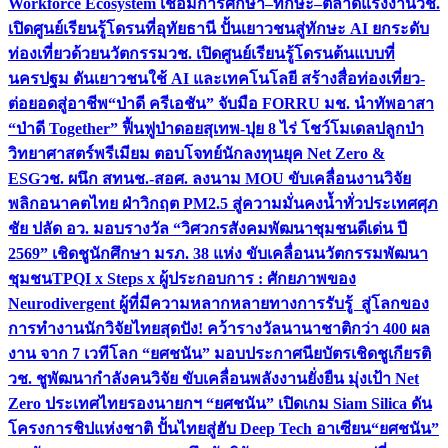
Workforce Ecosystem เชื่อมการศึกษา–ทักษะ–ตลาดแรงงาน
วช.
เปิดศูนย์เรียนรู้โดรนที่อุทัยธานี ปั้นเยาวชนสู่ทักษะ AI ยกระดับ
ท่องเที่ยวด้วยนวัตกรรม
วช. เปิดศูนย์เรียนรู้โดรนต้นแบบที่
นครปฐม ดันเยาวชนใช้ AI และเทคโนโลยี สร้างสื่อท่องเที่ยว-
ต่อยอดสู่อาชีพ
“ป่าดี ครีเอชัน” จับมือ FORRU มช. นำทัพอาสา
“ป่าดี Together” ฟื้นฟูป่าดอยสุเทพ-ปุย 8 ไร่ โชว์โมเดลปลูกป่า
วิทยาศาสตร์พรีเมียม ตอบโจทย์นักลงทุนยุค Net Zero &
ESG
วช. ผนึก สทนช.-สอศ. ลงนาม MOU ขับเคลื่อนงานวิจัย
พลิกอนาคตไทย ฝ่าวิกฤต PM2.5 สู่ความมั่นคงน้ำทั่วประเทศ
ศุภ
ชัย ปลัด อว. มอบรางวัล “วิศวกรสังคมพัฒนาชุมชนดีเด่น ปี
2569” เชิดชูนักศึกษา มรภ. 38 แห่ง ขับเคลื่อนนวัตกรรมพัฒนา
ชุมชน
TPQI x Steps x ผู้ประกอบการ : ศักยภาพของ
Neurodivergent ผู้ที่มีความหลากหลายทางการรับรู้ สู่โลกของ
การทำงาน
นักวิจัยไทยสุดปัง! คว้ารางวัลนานาชาติกว่า 400 ผล
งาน จาก 7 เวทีโลก “ยศชนัน” มอบประกาศนียบัตรเชิดชูเกียรติ
วช. ชูพัฒนากำลังคนวิจัย ขับเคลื่อนพลังงานยั่งยืน มุ่งเป้า Net
Zero ประเทศไทย
รองนายกฯ “ยศชนัน” เปิดเกม Siam Silica ดัน
โครงการชิปแห่งชาติ ปั้นไทยสู่ฮับ Deep Tech อาเซียน
“ยศชนัน”