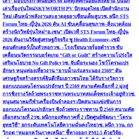
เล่า” มอบประกาศนียบัตร 60 มัคคุเทศก์น้อยแห่งสยาม ปั้นนัก
เล่าเรื่องรุ่นใหม่
SKYWORTH PV ปักหมุดไทย เปิดสำนักงาน
ใหม่ เดินหน้าพลังงานสะอาดลุยอาเซียนเต็มสูบ
วช. ผนึก STS
Forum ไทย–ญี่ปุ่น 2026 ดัน AI ขับเคลื่อนสุขภาพ–สิ่งแวดล้อม
สร้างนักวิทย์รุ่นใหม่
“อ.เชน” เปิดเวที STS Forum ไทย–ญี่ปุ่น
2026 ดันงานวิจัยสู่เศรษฐกิจจริง ชู Health Economy–เซมิ
คอนดักเตอร์เป็นหัวหอก
วช. –โรงเรียนนายร้อยตำรวจ ขับ
เคลื่อนนวัตกรรมบอร์ดเกม “Gift or Guilt” สร้างความโปร่งใส
เสริมนโยบาย No Gift Policy
วช. จับมือระนอง โชว์โดรนแปร
อักษร หนุนท่องเที่ยวงาน “อาบน้ำแร่แลระนอง 2569” ดัน
เศรษฐกิจสร้างสรรค์
ยินดี!ทีมเยาวชนไทย ได้รับรางวัลการ
ออกแบบแผนโดรนแปรอักษร ปี 2569 สนามคัดเลือกที่ 2 มุ่งสู่
การชิงรางวัลถ้วยพระราชทานพระบาทสมเด็จพระเจ้าอยู่หัว
วช.
หนุนสมาคมกีฬาเครื่องบินจำลองฯ เปิดสนามแข่งขันการ
ออกแบบโดรนแปรอักษร ชิงถ้วยพระราชทาน ปี 2569 สนามคัด
เลือกสนามที่ 2
วช. ผนึกกองทัพภาคที่ 2 เปิดศูนย์พัฒนา “โดรน
ยุทธวิธี” ยกระดับเทคโนโลยีความมั่นคงไทย
วช. ผนึก ววน. ถก
วิกฤต “หมอกควันภาคเหนือ” ชี้ทางออก PM2.5 ด้วยวิจัย–