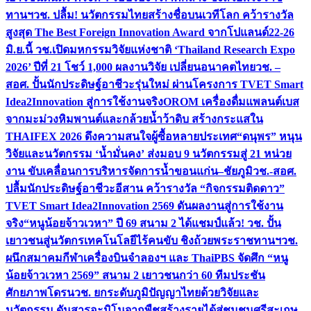
ทานฯ
วช. ปลื้ม! นวัตกรรมไทยสร้างชื่อบนเวทีโลก คว้ารางวัล
สูงสุด The Best Foreign Innovation Award จากโปแลนด์
22-26
มิ.ย.นี้ วช.เปิดมหกรรมวิจัยแห่งชาติ ‘Thailand Research Expo
2026’ ปีที่ 21 โชว์ 1,000 ผลงานวิจัย เปลี่ยนอนาคตไทย
วช. –
สอศ. ปั้นนักประดิษฐ์อาชีวะรุ่นใหม่ ผ่านโครงการ TVET Smart
Idea2Innovation สู่การใช้งานจริง
OROM เครื่องดื่มแพลนต์เบส
จากมะม่วงหิมพานต์และกล้วยน้ำว้าดิบ สร้างกระแสใน
THAIFEX 2026 ดึงความสนใจผู้ซื้อหลายประเทศ
“ดนุพร” หนุน
วิจัยและนวัตกรรม ‘น้ำมั่นคง’ ส่งมอบ 9 นวัตกรรมสู่ 21 หน่วย
งาน ขับเคลื่อนการบริหารจัดการน้ำขอนแก่น–ชัยภูมิ
วช.-สอศ.
ปลื้มนักประดิษฐ์อาชีวะอีสาน คว้ารางวัล “กิจกรรมติดดาว”
TVET Smart Idea2Innovation 2569 ดันผลงานสู่การใช้งาน
จริง
“หนูน้อยจ้าวเวหา” ปี 69 สนาม 2 ได้แชมป์แล้ว! วช. ปั้น
เยาวชนสู่นวัตกรเทคโนโลยีไร้คนขับ ชิงถ้วยพระราชทานฯ
วช.
ผนึกสมาคมกีฬาเครื่องบินจำลองฯ และ ThaiPBS จัดศึก “หนู
น้อยจ้าวเวหา 2569” สนาม 2 เยาวชนกว่า 60 ทีมประชัน
ศักยภาพโดรน
วช. ยกระดับภูมิปัญญาไทยด้วยวิจัยและ
นวัตกรรม ดันสารอะมิโนจากพืชสร้างรายได้สู่ชุมชนศรีสะเกษ