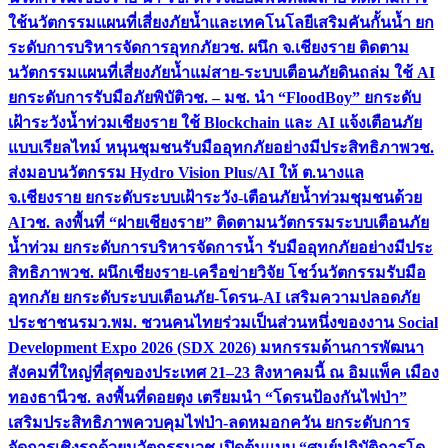
ใช้นวัตกรรมแผนที่เสี่ยงภัยน้ำและเทคโนโลยีเสริมคันกั้นน้ำ ยก
ระดับการบริหารจัดการอุทกภัย
วช. ผนึก จ.เชียงราย ติดตาม
นวัตกรรมแผนที่เสี่ยงภัยน้ำแม่สาย-ระบบเตือนภัยดินถล่ม ใช้ AI
ยกระดับการรับมือภัยพิบัติ
วช. – มช. นำ “FloodBoy” ยกระดับ
เฝ้าระวังน้ำท่วมเชียงราย ใช้ Blockchain และ AI แจ้งเตือนภัย
แบบเรียลไทม์ หนุนชุมชนรับมืออุทกภัยอย่างมีประสิทธิภาพ
วช.
ส่งมอบนวัตกรรม Hydro Vision Plus/AI ให้ ต.นางแล
จ.เชียงราย ยกระดับระบบเฝ้าระวัง-เตือนภัยน้ำท่วมชุมชนด้วย
AI
วช. ลงพื้นที่ “ฝายเชียงราย” ติดตามนวัตกรรมระบบเตือนภัย
น้ำท่วม ยกระดับการบริหารจัดการน้ำ รับมืออุทกภัยอย่างมีประ
สิทธิภาพ
วช. ผนึกเชียงราย-เครือข่ายวิจัย โชว์นวัตกรรมรับมือ
อุทกภัย ยกระดับระบบเตือนภัย-โดรน-AI เสริมความปลอดภัย
ประชาชน
รมว.พม. ชวนคนไทยร่วมเป็นส่วนหนึ่งของงาน Social
Development Expo 2026 (SDX 2026) มหกรรมด้านการพัฒนา
สังคมที่ใหญ่ที่สุดของประเทศ 21–23 สิงหาคมนี้ ณ อิมแพ็ค เมือง
ทองธานี
วช. ลงพื้นที่ดอยตุง เตรียมนำ “โดรนป้องกันไฟป่า”
เสริมประสิทธิภาพควบคุมไฟป่า-ลดหมอกควัน ยกระดับการ
จัดการเชิงรุกด้วยนวัตกรรม
วช.เปิดต้นแบบ “ศูนย์ปฏิบัติการโด