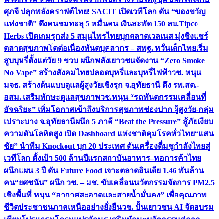
ศุภจี ปลุกพลังคราฟต์ไทย! SACIT เปิดเวทีโลก ดัน “ของขวัญ
แห่งชาติ” ดึงคนชมทะลุ 5 หมื่นคน เงินสะพัด 150 ลบ.
Tipco
Herbs เปิดเกมรุกส่ง 5 สมุนไพรไทยบุกตลาดเวลเนส มุ่งชิงแชร์
ตลาดสุขภาพโตต่อเนื่อง
ทันตบุคลากร – สพฐ. หวั่นเด็กไทยเริ่ม
สูบบุหรี่ตั้งแต่วัย 9 ขวบ ผนึกพลังเยาวชนจัดงาน “Zero Smoke
No Vape” สร้างสังคมไทยปลอดบุหรี่และบุหรี่ไฟฟ้า
วช. หนุน
มจธ. สร้างต้นแบบดูแลผู้สูงวัยเชิงรุก จ.อุทัยธานี ดึง รพ.สต.-
อสม. เสริมทักษะดูแลสุขภาพ
วช.หนุน “รถทันตกรรมเคลื่อนที่
อัจฉริยะ” เพิ่มโอกาสเข้าถึงบริการสุขภาพช่องปาก ผู้สูงวัย-กลุ่ม
เปราะบาง จ.อุทัยธานี
ผนึก 5 ภาคี “Beat the Pressure” สู้ภัยเงียบ
ความดันโลหิตสูง เปิด Dashboard แห่งชาติคุมโรคทั่วไทย
“แสน
ชัย” นำทีม Knockout บุก 20 ประเทศ ดันเครื่องดื่มชูกำลังไทยสู่
เวทีโลก ตั้งเป้า 500 ล้านปีแรก
สถาบันอาหาร–หอการค้าไทย
ผนึกแผน 3 ปี ดัน Future Food เจาะตลาดอินเดีย 1.46 พันล้าน
คน
“ยศชนัน” ผนึก วช. – มช. ขับเคลื่อนนวัตกรรมจัดการ PM2.5
เชิงพื้นที่ หนุน “อากาศสะอาดและสายน้ำมั่นคง” เพื่อคุณภาพ
ชีวิตประชาชนภาคเหนืออย่างยั่งยืน
วช. ปั้นเยาวชน AI จัดอบรม