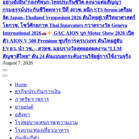
อย่างยั่งยืน”
กองทัพบก-ไทยประกันชีวิต ลงนามต่อสัญญา
กรมธรรม์ประกันชีวิตทหาร ปีที่ 40
วช. ผนึก STS forum เตรียม
จัด Japan–Thailand Symposium 2026 ดันไทยสู่เวทีวิทยาศาสตร์
โลก
วช. โชว์ศักยภาพ Thai Innovators กวาดรางวัล Geneva
International 2026
GAC AION บุก Motor Show 2026 เปิด
ตัว AION V 500 Premium ชูบริการครบวงจร ดันไทยสู่ฮับ
EV
อว. นำ วช. – สวทช. มอบรางวัลสุดยอดผลงาน “LLM
สัญชาติไทย” ดัน 24 ต้นแบบยกระดับงานวิจัยสู่การใช้งานจริง
August 7, 2026
Home
ธุรกิจ/ประกัน/การเงิน
ภาครัฐ/ราชการ
ยานยนต์
อสังหา
โรงพยบาล/สุขภาพ/ความงาม
โรงแรม/ท่องเที่ยว/อาหาร
บันเทิง/กีฬา