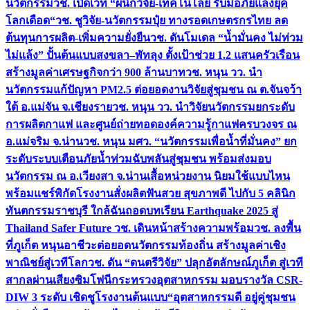
นวัตกรรม
วช. เปิดเวที “ผนึกวิจัย-เทคโนโลยี รับมือภัยแล้งยุค
โลกเดือด“
วช. ชูวิจัย-นวัตกรรมปุ๋ย ทางรอดเกษตรกรไทย ลด
ต้นทุนการผลิต-เพิ่มความยั่งยืน
วช. ดันโมเดล “น้ำมั่นคง ไม่ท่วม
ไม่แล้ง” ปั้นต้นแบบสงขลา–พัทลุง ตั้งเป้าช่วย 1.2 แสนครัวเรือน
สร้างมูลค่าเศรษฐกิจกว่า 900 ล้านบาท
วช. หนุน วว. นำ
นวัตกรรมแก้ปัญหา PM2.5 ต่อยอดงานวิจัยสู่ชุมชน ณ ต.จันจว้า
ใต้ อ.แม่จัน จ.เชียงราย
วช. หนุน วว. นำวิจัยนวัตกรรมยกระดับ
การผลิตกาแฟ และศูนย์ถ่ายทอดองค์ความรู้กาแฟครบวงจร ณ
อ.แม่จริม จ.น่าน
วช. หนุน มศว. “นวัตกรรมเพื่อน้ำที่มั่นคง” ยก
ระดับระบบเตือนภัยน้ำท่วมฉับพลันสู่ชุมชน พร้อมส่งมอบ
นวัตกรรม ณ อ.เวียงสา จ.น่าน
เสื้อหน่วยงาน นิยมใช้แบบไหน
พร้อมแชร์พิกัดโรงงานสั่งผลิต
ฟันสวย สุขภาพดี ไปกับ 5 คลินิก
ทันตกรรมราชบุรี ใกล้ฉัน
ถอดบทเรียน Earthquake 2025 สู่
Thailand Safer Future วช. เดินหน้าสร้างความพร้อม
วช. ลงพื้น
ที่ภูเก็ต หนุนอาชีวะต่อยอดนวัตกรรมท้องถิ่น สร้างมูลค่าเชิง
พาณิชย์สู่เวทีโลก
วช. ดัน “ดนตรีวิจัย” ปลุกอัตลักษณ์ภูเก็ต สู่เวที
สากลผ่านเสียงซิมโฟนี
กระทรวงอุตสาหกรรม มอบรางวัล CSR-
DIW 3 ระดับ เชิดชูโรงงานต้นแบบ“อุตสาหกรรมดี อยู่คู่ชุมชน