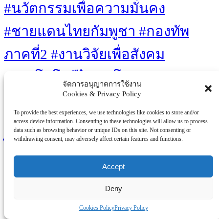
#นวัตกรรมเพื่อความมั่นคง
#ชายแดนไทยกัมพูชา #กองทัพ
ภาคที่2 #งานวิจัยเพื่อสังคม
#เทคโนโลยีไทย #โดรนลาด
จัดการอนุญาตการใช้งาน
Cookies & Privacy Policy
ตระเวน #บล็อกผนังนวัตกรรมสี
To provide the best experiences, we use technologies like cookies to store and/or
เขียว #เท้าเทียมไดนามิก #ไทยวิจัย
access device information. Consenting to these technologies will allow us to process
data such as browsing behavior or unique IDs on this site. Not consenting or
withdrawing consent, may adversely affect certain features and functions.
ไทยทำ
Eco-friendly
Artificial Intelligence
Gaming
Gaming Culture
Innovations
Accept
Technology
Sustainability
Video Games
Renewable Energy
Well-being
Deny
You Missed
Cookies Policy
Privacy Policy