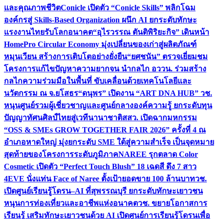
และคุณภาพชีวิต
Conicle เปิดตัว “Conicle Skills” พลิกโฉม
องค์กรสู่ Skills-Based Organization ผนึก AI ยกระดับทักษะ
แรงงานไทยรับโลกอนาคต
“อุไรวรรณ ตันติพิริยะกิจ” เดินหน้า
HomePro Circular Economy มุ่งเปลี่ยนของเก่าสู่ผลิตภัณฑ์
หมุนเวียน สร้างการเติบโตอย่างยั่งยืน
“ยศชนัน” ตรวจเยี่ยมชม
โครงการแก้ไขปัญหาความยากจน นำกลไก อววน. ร่วมสร้าง
กลไกความร่วมมือในพื้นที่ ขับเคลื่อนด้วยเทคโนโลยีและ
นวัตกรรม ณ จ.ยโสธร
“ดนุพร” เปิดงาน “ART DNA HUB” วช.
หนุนศูนย์รวมผู้เชี่ยวชาญและศูนย์กลางองค์ความรู้ ยกระดับทุน
ปัญญาทัศนศิลป์ไทยสู่เวทีนานาชาติ
สสว. เปิดฉากมหกรรม
“OSS & SMEs GROW TOGETHER FAIR 2026” ครั้งที่ 4 ณ
อำเภอหาดใหญ่ มุ่งยกระดับ SME ใต้สู่ความสำเร็จ เป็นจุดหมาย
สุดท้ายของโครงการระดับภูมิภาค
NAREE รุกตลาด Color
Cosmetic เปิดตัว “Perfect Touch Blush” 18 เฉดสี ดึง 7 สาว
4EVE นั่งแท่น Face of Naree ตั้งเป้ายอดขาย 100 ล้านบาท
วช.
เปิดศูนย์เรียนรู้โดรน–AI ที่สุพรรณบุรี ยกระดับทักษะเยาวชน
หนุนการท่องเที่ยวและอาชีพแห่งอนาคต
วช. ขยายโอกาสการ
เรียนรู้ เสริมทักษะเยาวชนด้วย AI เปิดศูนย์การเรียนรู้โดรนเพื่อ