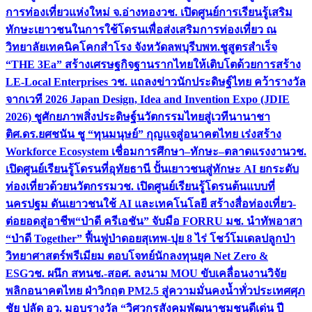
การท่องเที่ยวแห่งใหม่ จ.อ่างทอง
วช. เปิดศูนย์การเรียนรู้เสริม
ทักษะเยาวชนในการใช้โดรนเพื่อส่งเสริมการท่องเที่ยว ณ
วิทยาลัยเทคนิคโคกสำโรง จังหวัดลพบุรี
บพท.ชูสูตรสำเร็จ
“THE 3Ea” สร้างเศรษฐกิจฐานรากไทยให้เติบโตด้วยการสร้าง
LE-Local Enterprises
วช. แถลงข่าวนักประดิษฐ์ไทย คว้ารางวัล
จากเวที 2026 Japan Design, Idea and Invention Expo (JDIE
2026) ชูศักยภาพสิ่งประดิษฐ์นวัตกรรมไทยสู่เวทีนานาชา
ติ
ศ.ดร.ยศชนัน ชู “ทุนมนุษย์” กุญแจสู่อนาคตไทย เร่งสร้าง
Workforce Ecosystem เชื่อมการศึกษา–ทักษะ–ตลาดแรงงาน
วช.
เปิดศูนย์เรียนรู้โดรนที่อุทัยธานี ปั้นเยาวชนสู่ทักษะ AI ยกระดับ
ท่องเที่ยวด้วยนวัตกรรม
วช. เปิดศูนย์เรียนรู้โดรนต้นแบบที่
นครปฐม ดันเยาวชนใช้ AI และเทคโนโลยี สร้างสื่อท่องเที่ยว-
ต่อยอดสู่อาชีพ
“ป่าดี ครีเอชัน” จับมือ FORRU มช. นำทัพอาสา
“ป่าดี Together” ฟื้นฟูป่าดอยสุเทพ-ปุย 8 ไร่ โชว์โมเดลปลูกป่า
วิทยาศาสตร์พรีเมียม ตอบโจทย์นักลงทุนยุค Net Zero &
ESG
วช. ผนึก สทนช.-สอศ. ลงนาม MOU ขับเคลื่อนงานวิจัย
พลิกอนาคตไทย ฝ่าวิกฤต PM2.5 สู่ความมั่นคงน้ำทั่วประเทศ
ศุภ
ชัย ปลัด อว. มอบรางวัล “วิศวกรสังคมพัฒนาชุมชนดีเด่น ปี