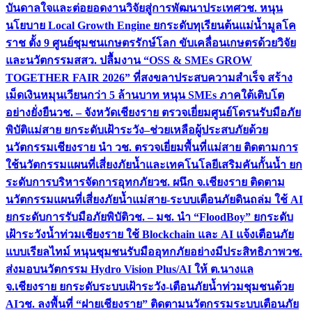
บันดาลใจและต่อยอดงานวิจัยสู่การพัฒนาประเทศ
วช. หนุน
นโยบาย Local Growth Engine ยกระดับทุเรียนต้นแม่น้ำมูลโค
ราช ตั้ง 9 ศูนย์ชุมชนเกษตรรักษ์โลก ขับเคลื่อนเกษตรด้วยวิจัย
และนวัตกรรม
สสว. ปลื้มงาน “OSS & SMEs GROW
TOGETHER FAIR 2026” ที่สงขลาประสบความสำเร็จ สร้าง
เม็ดเงินหมุนเวียนกว่า 5 ล้านบาท หนุน SMEs ภาคใต้เติบโต
อย่างยั่งยืน
วช. – จังหวัดเชียงราย ตรวจเยี่ยมศูนย์โดรนรับมือภัย
พิบัติแม่สาย ยกระดับเฝ้าระวัง–ช่วยเหลือผู้ประสบภัยด้วย
นวัตกรรม
เชียงราย นำ วช. ตรวจเยี่ยมพื้นที่แม่สาย ติดตามการ
ใช้นวัตกรรมแผนที่เสี่ยงภัยน้ำและเทคโนโลยีเสริมคันกั้นน้ำ ยก
ระดับการบริหารจัดการอุทกภัย
วช. ผนึก จ.เชียงราย ติดตาม
นวัตกรรมแผนที่เสี่ยงภัยน้ำแม่สาย-ระบบเตือนภัยดินถล่ม ใช้ AI
ยกระดับการรับมือภัยพิบัติ
วช. – มช. นำ “FloodBoy” ยกระดับ
เฝ้าระวังน้ำท่วมเชียงราย ใช้ Blockchain และ AI แจ้งเตือนภัย
แบบเรียลไทม์ หนุนชุมชนรับมืออุทกภัยอย่างมีประสิทธิภาพ
วช.
ส่งมอบนวัตกรรม Hydro Vision Plus/AI ให้ ต.นางแล
จ.เชียงราย ยกระดับระบบเฝ้าระวัง-เตือนภัยน้ำท่วมชุมชนด้วย
AI
วช. ลงพื้นที่ “ฝายเชียงราย” ติดตามนวัตกรรมระบบเตือนภัย