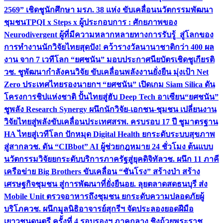
2569” เชิดชูนักศึกษา มรภ. 38 แห่ง ขับเคลื่อนนวัตกรรมพัฒนา
ชุมชน
TPQI x Steps x ผู้ประกอบการ : ศักยภาพของ
Neurodivergent ผู้ที่มีความหลากหลายทางการรับรู้ สู่โลกของ
การทำงาน
นักวิจัยไทยสุดปัง! คว้ารางวัลนานาชาติกว่า 400 ผล
งาน จาก 7 เวทีโลก “ยศชนัน” มอบประกาศนียบัตรเชิดชูเกียรติ
วช. ชูพัฒนากำลังคนวิจัย ขับเคลื่อนพลังงานยั่งยืน มุ่งเป้า Net
Zero ประเทศไทย
รองนายกฯ “ยศชนัน” เปิดเกม Siam Silica ดัน
โครงการชิปแห่งชาติ ปั้นไทยสู่ฮับ Deep Tech อาเซียน
“ยศชนัน”
ชูพลัง Research Synergy ผนึกนักวิจัย-เอกชน-ชุมชน เปลี่ยนงาน
วิจัยไทยสู่พลังขับเคลื่อนประเทศ
สรพ. ครบรอบ 17 ปี ชูมาตรฐาน
HA ไทยสู่เวทีโลก ปักหมุด Digital Health ยกระดับระบบสุขภาพ
สู่สากล
วช. ดัน “CIBbot” AI ผู้ช่วยกฎหมาย 24 ชั่วโมง ต้นแบบ
นวัตกรรมวิจัยยกระดับบริการภาครัฐสู่ยุคดิจิทัล
วช. ผนึก 11 ภาคี
เครือข่าย Big Brothers ขับเคลื่อน “ชันโรง” สร้างป่า สร้าง
เศรษฐกิจชุมชน สู่การพัฒนาที่ยั่งยืน
อย. ลุยตลาดสดธนบุรี ส่ง
Mobile Unit ตรวจอาหารถึงชุมชน ยกระดับความปลอดภัยผู้
บริโภค
วช. ผนึกมูลนิธิอาจารย์สุกรีฯ จัดประลองยอดฝีมือ
เยาวชนดนตรี ครั้งที่ 4 รอบรองฯ ภาคกลาง ชิงถ้วยพระราช