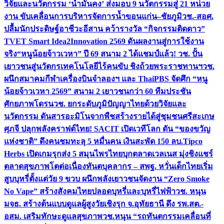
วิจัยและนวัตกรรม ‘น้ำมั่นคง’ ส่งมอบ 9 นวัตกรรมสู่ 21 หน่วย
งาน ขับเคลื่อนการบริหารจัดการน้ำขอนแก่น–ชัยภูมิ
วช.-สอศ.
ปลื้มนักประดิษฐ์อาชีวะอีสาน คว้ารางวัล “กิจกรรมติดดาว”
TVET Smart Idea2Innovation 2569 ดันผลงานสู่การใช้งาน
จริง
“หนูน้อยจ้าวเวหา” ปี 69 สนาม 2 ได้แชมป์แล้ว! วช. ปั้น
เยาวชนสู่นวัตกรเทคโนโลยีไร้คนขับ ชิงถ้วยพระราชทานฯ
วช.
ผนึกสมาคมกีฬาเครื่องบินจำลองฯ และ ThaiPBS จัดศึก “หนู
น้อยจ้าวเวหา 2569” สนาม 2 เยาวชนกว่า 60 ทีมประชัน
ศักยภาพโดรน
วช. ยกระดับภูมิปัญญาไทยด้วยวิจัยและ
นวัตกรรม ดันสารอะมิโนจากพืชสร้างรายได้สู่ชุมชนศรีสะเกษ
ศุภจี ปลุกพลังคราฟต์ไทย! SACIT เปิดเวทีโลก ดัน “ของขวัญ
แห่งชาติ” ดึงคนชมทะลุ 5 หมื่นคน เงินสะพัด 150 ลบ.
Tipco
Herbs เปิดเกมรุกส่ง 5 สมุนไพรไทยบุกตลาดเวลเนส มุ่งชิงแชร์
ตลาดสุขภาพโตต่อเนื่อง
ทันตบุคลากร – สพฐ. หวั่นเด็กไทยเริ่ม
สูบบุหรี่ตั้งแต่วัย 9 ขวบ ผนึกพลังเยาวชนจัดงาน “Zero Smoke
No Vape” สร้างสังคมไทยปลอดบุหรี่และบุหรี่ไฟฟ้า
วช. หนุน
มจธ. สร้างต้นแบบดูแลผู้สูงวัยเชิงรุก จ.อุทัยธานี ดึง รพ.สต.-
อสม. เสริมทักษะดูแลสุขภาพ
วช.หนุน “รถทันตกรรมเคลื่อนที่