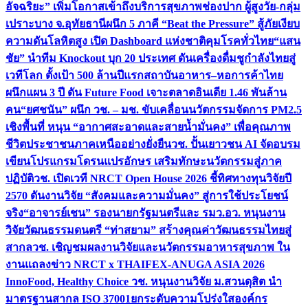
อัจฉริยะ” เพิ่มโอกาสเข้าถึงบริการสุขภาพช่องปาก ผู้สูงวัย-กลุ่ม
เปราะบาง จ.อุทัยธานี
ผนึก 5 ภาคี “Beat the Pressure” สู้ภัยเงียบ
ความดันโลหิตสูง เปิด Dashboard แห่งชาติคุมโรคทั่วไทย
“แสน
ชัย” นำทีม Knockout บุก 20 ประเทศ ดันเครื่องดื่มชูกำลังไทยสู่
เวทีโลก ตั้งเป้า 500 ล้านปีแรก
สถาบันอาหาร–หอการค้าไทย
ผนึกแผน 3 ปี ดัน Future Food เจาะตลาดอินเดีย 1.46 พันล้าน
คน
“ยศชนัน” ผนึก วช. – มช. ขับเคลื่อนนวัตกรรมจัดการ PM2.5
เชิงพื้นที่ หนุน “อากาศสะอาดและสายน้ำมั่นคง” เพื่อคุณภาพ
ชีวิตประชาชนภาคเหนืออย่างยั่งยืน
วช. ปั้นเยาวชน AI จัดอบรม
เขียนโปรแกรมโดรนแปรอักษร เสริมทักษะนวัตกรรมสู่ภาค
ปฏิบัติ
วช. เปิดเวที NRCT Open House 2026 ชี้ทิศทางทุนวิจัยปี
2570 ดันงานวิจัย “สังคมและความมั่นคง” สู่การใช้ประโยชน์
จริง
“อาจารย์เชน” รองนายกรัฐมนตรีและ รมว.อว. หนุนงาน
วิจัยวัฒนธรรมดนตรี “ท่าสยาม” สร้างคุณค่าวัฒนธรรมไทยสู่
สากล
วช. เชิญชมผลงานวิจัยและนวัตกรรมอาหารสุขภาพ ใน
งานแถลงข่าว NRCT x THAIFEX-ANUGA ASIA 2026
InnoFood, Healthy Choice
วช. หนุนงานวิจัย ม.สวนดุสิต นำ
มาตรฐานสากล ISO 37001ยกระดับความโปร่งใสองค์กร