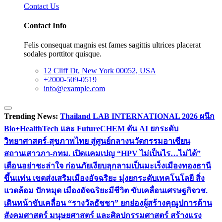
Contact Us
Contact Info
Felis consequat magnis est fames sagittis ultrices placerat
sodales porttitor quisque.
12 Cliff Dt, New York 00052, USA
+2000-509-0519
info@example.com
Trending News:
Thailand LAB INTERNATIONAL 2026 ผนึก
Bio+HealthTech และ FutureCHEM ดัน AI ยกระดับ
วิทยาศาสตร์-สุขภาพไทย สู่ศูนย์กลางนวัตกรรมอาเซียน
สถานเสาวภา-กทม. เปิดแคมเปญ “HPV ไม่เป็นไร…ไม่ได้”
เตือนอย่าชะล่าใจ ก่อนภัยเงียบลุกลามเป็นมะเร็ง
เมืองทองธานี
ขึ้นแท่น เขตส่งเสริมเมืองอัจฉริยะ มุ่งยกระดับเทคโนโลยี สิ่ง
แวดล้อม ปักหมุด เมืองอัจฉริยะมีชีวิต ขับเคลื่อนเศรษฐกิจ
วช.
เดินหน้าขับเคลื่อน “รางวัลธัชชา” ยกย่องผู้สร้างคุณูปการด้าน
สังคมศาสตร์ มนุษยศาสตร์ และศิลปกรรมศาสตร์ สร้างแรง