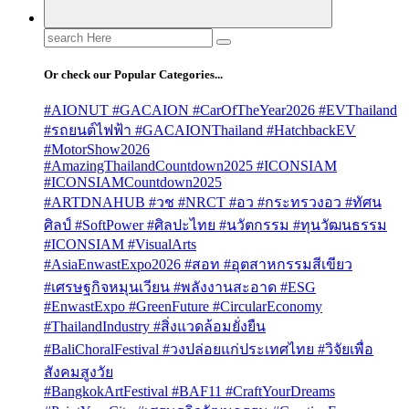
Search
for:
Or check our Popular Categories...
#AIONUT #GACAION #CarOfTheYear2026 #EVThailand
#รถยนต์ไฟฟ้า #GACAIONThailand #HatchbackEV
#MotorShow2026
#AmazingThailandCountdown2025 #ICONSIAM
#ICONSIAMCountdown2025
#ARTDNAHUB #วช #NRCT #อว #กระทรวงอว #ทัศน
ศิลป์ #SoftPower #ศิลปะไทย #นวัตกรรม #ทุนวัฒนธรรม
#ICONSIAM #VisualArts
#AsiaEnwastExpo2026 #สอท #อุตสาหกรรมสีเขียว
#เศรษฐกิจหมุนเวียน #พลังงานสะอาด #ESG
#EnwastExpo #GreenFuture #CircularEconomy
#ThailandIndustry #สิ่งแวดล้อมยั่งยืน
#BaliChoralFestival #วงปล่อยแก่ประเทศไทย #วิจัยเพื่อ
สังคมสูงวัย
#BangkokArtFestival #BAF11 #CraftYourDreams