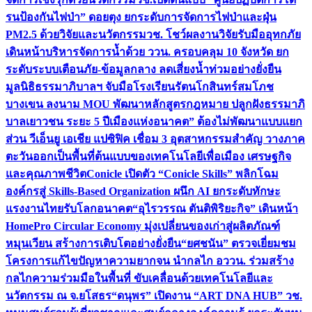
รนป้องกันไฟป่า” ดอยตุง ยกระดับการจัดการไฟป่าและฝุ่น
PM2.5 ด้วยวิจัยและนวัตกรรม
วช. โชว์ผลงานวิจัยรับมืออุทกภัย
เดินหน้าบริหารจัดการน้ำด้วย ววน. ครอบคลุม 10 จังหวัด ยก
ระดับระบบเตือนภัย-ข้อมูลกลาง ลดเสี่ยงน้ำท่วมอย่างยั่งยืน
มูลนิธิธรรมาภิบาลฯ จับมือโรงเรียนรัตนโกสินทร์สมโภช
บางเขน ลงนาม MOU พัฒนาหลักสูตรกฎหมาย ปลูกฝังธรรมาภิ
บาลเยาวชน ระยะ 5 ปี
เมืองแห่งอนาคต” ต้องไม่พัฒนาแบบแยก
ส่วน วีเอ็นยู เอเชีย แปซิฟิค เชื่อม 3 อุตสาหกรรมสำคัญ วางภาค
ตะวันออกเป็นพื้นที่ต้นแบบของเทคโนโลยีเพื่อเมือง เศรษฐกิจ
และคุณภาพชีวิต
Conicle เปิดตัว “Conicle Skills” พลิกโฉม
องค์กรสู่ Skills-Based Organization ผนึก AI ยกระดับทักษะ
แรงงานไทยรับโลกอนาคต
“อุไรวรรณ ตันติพิริยะกิจ” เดินหน้า
HomePro Circular Economy มุ่งเปลี่ยนของเก่าสู่ผลิตภัณฑ์
หมุนเวียน สร้างการเติบโตอย่างยั่งยืน
“ยศชนัน” ตรวจเยี่ยมชม
โครงการแก้ไขปัญหาความยากจน นำกลไก อววน. ร่วมสร้าง
กลไกความร่วมมือในพื้นที่ ขับเคลื่อนด้วยเทคโนโลยีและ
นวัตกรรม ณ จ.ยโสธร
“ดนุพร” เปิดงาน “ART DNA HUB” วช.