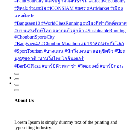
#PaintYourCity #เศรษฐกิจวัฒนธรรม #CreativeEconomy
#ศิลปะร่วมสมัย #ICONSIAM #สศร #ArtMarket #เมือง
แห่งศิลปะ
#Bangsaen10 #WorldClassRunning #เมืองกีฬาเวิลด์คลาส
#บางแสนรักษ์โลก #จากแก้วสู่กล้า #SustainableRunning
#ChonburiSportsCity
#Bangsaen42 #ChonburiMarathon #มาราธอนระดับโลก
#SportTourism #บางแสน #นักวิ่งเคนยา #อนุชิตจิว #ปิยะ
นุชสุขชาติ #งานวิ่งไทยโกอินเตอร์
#BarBQPlaza #บาร์บีคิวพลาซ่า #วิตอะเดย์ #บาร์บีกอน
About Us
Lorem Ipsum is simply dummy text of the printing and
typesetting industry.