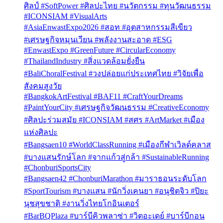
ศิลป์ #SoftPower #ศิลปะไทย #นวัตกรรม #ทุนวัฒนธรรม
#ICONSIAM #VisualArts
#AsiaEnwastExpo2026 #สอท #อุตสาหกรรมสีเขียว
#เศรษฐกิจหมุนเวียน #พลังงานสะอาด #ESG
#EnwastExpo #GreenFuture #CircularEconomy
#ThailandIndustry #สิ่งแวดล้อมยั่งยืน
#BaliChoralFestival #วงปล่อยแก่ประเทศไทย #วิจัยเพื่อ
สังคมสูงวัย
#BangkokArtFestival #BAF11 #CraftYourDreams
#PaintYourCity #เศรษฐกิจวัฒนธรรม #CreativeEconomy
#ศิลปะร่วมสมัย #ICONSIAM #สศร #ArtMarket #เมือง
แห่งศิลปะ
#Bangsaen10 #WorldClassRunning #เมืองกีฬาเวิลด์คลาส
#บางแสนรักษ์โลก #จากแก้วสู่กล้า #SustainableRunning
#ChonburiSportsCity
#Bangsaen42 #ChonburiMarathon #มาราธอนระดับโลก
#SportTourism #บางแสน #นักวิ่งเคนยา #อนุชิตจิว #ปิยะ
นุชสุขชาติ #งานวิ่งไทยโกอินเตอร์
#BarBQPlaza #บาร์บีคิวพลาซ่า #วิตอะเดย์ #บาร์บีกอน