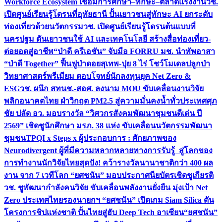
Workforce Ecosystem เชื่อมการศึกษา–ทักษะ–ตลาดแรงงาน
วช.
เปิดศูนย์เรียนรู้โดรนที่อุทัยธานี ปั้นเยาวชนสู่ทักษะ AI ยกระดับ
ท่องเที่ยวด้วยนวัตกรรม
วช. เปิดศูนย์เรียนรู้โดรนต้นแบบที่
นครปฐม ดันเยาวชนใช้ AI และเทคโนโลยี สร้างสื่อท่องเที่ยว-
ต่อยอดสู่อาชีพ
“ป่าดี ครีเอชัน” จับมือ FORRU มช. นำทัพอาสา
“ป่าดี Together” ฟื้นฟูป่าดอยสุเทพ-ปุย 8 ไร่ โชว์โมเดลปลูกป่า
วิทยาศาสตร์พรีเมียม ตอบโจทย์นักลงทุนยุค Net Zero &
ESG
วช. ผนึก สทนช.-สอศ. ลงนาม MOU ขับเคลื่อนงานวิจัย
พลิกอนาคตไทย ฝ่าวิกฤต PM2.5 สู่ความมั่นคงน้ำทั่วประเทศ
ศุภ
ชัย ปลัด อว. มอบรางวัล “วิศวกรสังคมพัฒนาชุมชนดีเด่น ปี
2569” เชิดชูนักศึกษา มรภ. 38 แห่ง ขับเคลื่อนนวัตกรรมพัฒนา
ชุมชน
TPQI x Steps x ผู้ประกอบการ : ศักยภาพของ
Neurodivergent ผู้ที่มีความหลากหลายทางการรับรู้ สู่โลกของ
การทำงาน
นักวิจัยไทยสุดปัง! คว้ารางวัลนานาชาติกว่า 400 ผล
งาน จาก 7 เวทีโลก “ยศชนัน” มอบประกาศนียบัตรเชิดชูเกียรติ
วช. ชูพัฒนากำลังคนวิจัย ขับเคลื่อนพลังงานยั่งยืน มุ่งเป้า Net
Zero ประเทศไทย
รองนายกฯ “ยศชนัน” เปิดเกม Siam Silica ดัน
โครงการชิปแห่งชาติ ปั้นไทยสู่ฮับ Deep Tech อาเซียน
“ยศชนัน”