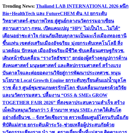
Skip
Trending News:
Thailand LAB INTERNATIONAL 2026 ผนึก
to
Bio+HealthTech และ FutureCHEM ดัน AI ยกระดับ
content
วิทยาศาสตร์-สุขภาพไทย สู่ศูนย์กลางนวัตกรรมอาเซียน
สถานเสาวภา-กทม. เปิดแคมเปญ “HPV ไม่เป็นไร…ไม่ได้”
เตือนอย่าชะล่าใจ ก่อนภัยเงียบลุกลามเป็นมะเร็ง
เมืองทองธานี
ขึ้นแท่น เขตส่งเสริมเมืองอัจฉริยะ มุ่งยกระดับเทคโนโลยี สิ่ง
แวดล้อม ปักหมุด เมืองอัจฉริยะมีชีวิต ขับเคลื่อนเศรษฐกิจ
วช.
เดินหน้าขับเคลื่อน “รางวัลธัชชา” ยกย่องผู้สร้างคุณูปการด้าน
สังคมศาสตร์ มนุษยศาสตร์ และศิลปกรรมศาสตร์ สร้างแรง
บันดาลใจและต่อยอดงานวิจัยสู่การพัฒนาประเทศ
วช. หนุน
นโยบาย Local Growth Engine ยกระดับทุเรียนต้นแม่น้ำมูลโค
ราช ตั้ง 9 ศูนย์ชุมชนเกษตรรักษ์โลก ขับเคลื่อนเกษตรด้วยวิจัย
และนวัตกรรม
สสว. ปลื้มงาน “OSS & SMEs GROW
TOGETHER FAIR 2026” ที่สงขลาประสบความสำเร็จ สร้าง
เม็ดเงินหมุนเวียนกว่า 5 ล้านบาท หนุน SMEs ภาคใต้เติบโต
อย่างยั่งยืน
วช. – จังหวัดเชียงราย ตรวจเยี่ยมศูนย์โดรนรับมือภัย
พิบัติแม่สาย ยกระดับเฝ้าระวัง–ช่วยเหลือผู้ประสบภัยด้วย
นวัตกรรม
เชียงราย นำ วช. ตรวจเยี่ยมพื้นที่แม่สาย ติดตามการ