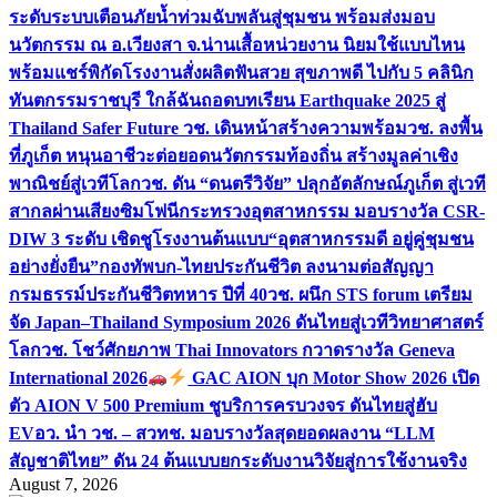
ระดับระบบเตือนภัยน้ำท่วมฉับพลันสู่ชุมชน พร้อมส่งมอบ
นวัตกรรม ณ อ.เวียงสา จ.น่าน
เสื้อหน่วยงาน นิยมใช้แบบไหน
พร้อมแชร์พิกัดโรงงานสั่งผลิต
ฟันสวย สุขภาพดี ไปกับ 5 คลินิก
ทันตกรรมราชบุรี ใกล้ฉัน
ถอดบทเรียน Earthquake 2025 สู่
Thailand Safer Future วช. เดินหน้าสร้างความพร้อม
วช. ลงพื้น
ที่ภูเก็ต หนุนอาชีวะต่อยอดนวัตกรรมท้องถิ่น สร้างมูลค่าเชิง
พาณิชย์สู่เวทีโลก
วช. ดัน “ดนตรีวิจัย” ปลุกอัตลักษณ์ภูเก็ต สู่เวที
สากลผ่านเสียงซิมโฟนี
กระทรวงอุตสาหกรรม มอบรางวัล CSR-
DIW 3 ระดับ เชิดชูโรงงานต้นแบบ“อุตสาหกรรมดี อยู่คู่ชุมชน
อย่างยั่งยืน”
กองทัพบก-ไทยประกันชีวิต ลงนามต่อสัญญา
กรมธรรม์ประกันชีวิตทหาร ปีที่ 40
วช. ผนึก STS forum เตรียม
จัด Japan–Thailand Symposium 2026 ดันไทยสู่เวทีวิทยาศาสตร์
โลก
วช. โชว์ศักยภาพ Thai Innovators กวาดรางวัล Geneva
International 2026
GAC AION บุก Motor Show 2026 เปิด
ตัว AION V 500 Premium ชูบริการครบวงจร ดันไทยสู่ฮับ
EV
อว. นำ วช. – สวทช. มอบรางวัลสุดยอดผลงาน “LLM
สัญชาติไทย” ดัน 24 ต้นแบบยกระดับงานวิจัยสู่การใช้งานจริง
August 7, 2026