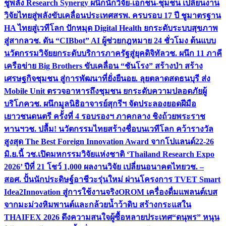
ชูพลัง Research Synergy ผนึกนักวิจัย-เอกชน-ชุมชน เปลี่ยนงาน
วิจัยไทยสู่พลังขับเคลื่อนประเทศ
สรพ. ครบรอบ 17 ปี ชูมาตรฐาน
HA ไทยสู่เวทีโลก ปักหมุด Digital Health ยกระดับระบบสุขภาพ
สู่สากล
วช. ดัน “CIBbot” AI ผู้ช่วยกฎหมาย 24 ชั่วโมง ต้นแบบ
นวัตกรรมวิจัยยกระดับบริการภาครัฐสู่ยุคดิจิทัล
วช. ผนึก 11 ภาคี
เครือข่าย Big Brothers ขับเคลื่อน “ชันโรง” สร้างป่า สร้าง
เศรษฐกิจชุมชน สู่การพัฒนาที่ยั่งยืน
อย. ลุยตลาดสดธนบุรี ส่ง
Mobile Unit ตรวจอาหารถึงชุมชน ยกระดับความปลอดภัยผู้
บริโภค
วช. ผนึกมูลนิธิอาจารย์สุกรีฯ จัดประลองยอดฝีมือ
เยาวชนดนตรี ครั้งที่ 4 รอบรองฯ ภาคกลาง ชิงถ้วยพระราช
ทานฯ
วช. ปลื้ม! นวัตกรรมไทยสร้างชื่อบนเวทีโลก คว้ารางวัล
สูงสุด The Best Foreign Innovation Award จากโปแลนด์
22-26
มิ.ย.นี้ วช.เปิดมหกรรมวิจัยแห่งชาติ ‘Thailand Research Expo
2026’ ปีที่ 21 โชว์ 1,000 ผลงานวิจัย เปลี่ยนอนาคตไทย
วช. –
สอศ. ปั้นนักประดิษฐ์อาชีวะรุ่นใหม่ ผ่านโครงการ TVET Smart
Idea2Innovation สู่การใช้งานจริง
OROM เครื่องดื่มแพลนต์เบส
จากมะม่วงหิมพานต์และกล้วยน้ำว้าดิบ สร้างกระแสใน
THAIFEX 2026 ดึงความสนใจผู้ซื้อหลายประเทศ
“ดนุพร” หนุน