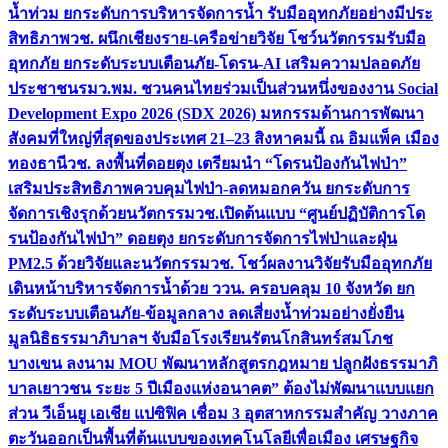
น้ำท่วม ยกระดับการบริหารจัดการน้ำ รับมืออุทกภัยอย่างมีประ
สิทธิภาพ
วช. ผนึกเชียงราย-เครือข่ายวิจัย โชว์นวัตกรรมรับมือ
อุทกภัย ยกระดับระบบเตือนภัย-โดรน-AI เสริมความปลอดภัย
ประชาชน
รมว.พม. ชวนคนไทยร่วมเป็นส่วนหนึ่งของงาน Social
Development Expo 2026 (SDX 2026) มหกรรมด้านการพัฒนา
สังคมที่ใหญ่ที่สุดของประเทศ 21–23 สิงหาคมนี้ ณ อิมแพ็ค เมือง
ทองธานี
วช. ลงพื้นที่ดอยตุง เตรียมนำ “โดรนป้องกันไฟป่า”
เสริมประสิทธิภาพควบคุมไฟป่า-ลดหมอกควัน ยกระดับการ
จัดการเชิงรุกด้วยนวัตกรรม
วช.เปิดต้นแบบ “ศูนย์ปฏิบัติการโด
รนป้องกันไฟป่า” ดอยตุง ยกระดับการจัดการไฟป่าและฝุ่น
PM2.5 ด้วยวิจัยและนวัตกรรม
วช. โชว์ผลงานวิจัยรับมืออุทกภัย
เดินหน้าบริหารจัดการน้ำด้วย ววน. ครอบคลุม 10 จังหวัด ยก
ระดับระบบเตือนภัย-ข้อมูลกลาง ลดเสี่ยงน้ำท่วมอย่างยั่งยืน
มูลนิธิธรรมาภิบาลฯ จับมือโรงเรียนรัตนโกสินทร์สมโภช
บางเขน ลงนาม MOU พัฒนาหลักสูตรกฎหมาย ปลูกฝังธรรมาภิ
บาลเยาวชน ระยะ 5 ปี
เมืองแห่งอนาคต” ต้องไม่พัฒนาแบบแยก
ส่วน วีเอ็นยู เอเชีย แปซิฟิค เชื่อม 3 อุตสาหกรรมสำคัญ วางภาค
ตะวันออกเป็นพื้นที่ต้นแบบของเทคโนโลยีเพื่อเมือง เศรษฐกิจ