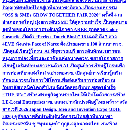
หนุนศูนย์รวมผู้เชี่ยวชาญและศูนย์กลางองค์ความรู้ ยกระดับทุน
ปัญญาทัศนศิลป์ไทยสู่เวทีนานาชาติ
สสว. เปิดฉากมหกรรม
“OSS & SMEs GROW TOGETHER FAIR 2026” ครั้งที่ 4 ณ
อำเภอหาดใหญ่ มุ่งยกระดับ SME ใต้สู่ความสำเร็จ เป็นจุดหมาย
สุดท้ายของโครงการระดับภูมิภาค
NAREE รุกตลาด Color
Cosmetic เปิดตัว “Perfect Touch Blush” 18 เฉดสี ดึง 7 สาว
4EVE นั่งแท่น Face of Naree ตั้งเป้ายอดขาย 100 ล้านบาท
วช.
เปิดศูนย์เรียนรู้โดรน–AI ที่สุพรรณบุรี ยกระดับทักษะเยาวชน
หนุนการท่องเที่ยวและอาชีพแห่งอนาคต
วช. ขยายโอกาสการ
เรียนรู้ เสริมทักษะเยาวชนด้วย AI เปิดศูนย์การเรียนรู้โดรนเพื่อ
การท่องเที่ยวแห่งใหม่ จ.อ่างทอง
วช. เปิดศูนย์การเรียนรู้เสริม
ทักษะเยาวชนในการใช้โดรนเพื่อส่งเสริมการท่องเที่ยว ณ
วิทยาลัยเทคนิคโคกสำโรง จังหวัดลพบุรี
บพท.ชูสูตรสำเร็จ
“THE 3Ea” สร้างเศรษฐกิจฐานรากไทยให้เติบโตด้วยการสร้าง
LE-Local Enterprises
วช. แถลงข่าวนักประดิษฐ์ไทย คว้ารางวัล
จากเวที 2026 Japan Design, Idea and Invention Expo (JDIE
2026) ชูศักยภาพสิ่งประดิษฐ์นวัตกรรมไทยสู่เวทีนานาชา
ติ
ศ.ดร.ยศชนัน ชู “ทุนมนุษย์” กุญแจสู่อนาคตไทย เร่งสร้าง