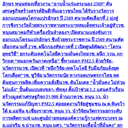
อักษร หนุนท่องเที่ยวงาน “อาบน้ำแร่แลระนอง 2569” ดัน
เศรษฐกิจสร้างสรรค์
ยินดี!ทีมเยาวชนไทย ได้รับรางวัลการ
ออกแบบแผนโดรนแปรอักษร ปี 2569 สนามคัดเลือกที่ 2 มุ่งสู่
การชิงรางวัลถ้วยพระราชทานพระบาทสมเด็จพระเจ้าอยู่หัว
วช.
หนุนสมาคมกีฬาเครื่องบินจำลองฯ เปิดสนามแข่งขันการ
ออกแบบโดรนแปรอักษร ชิงถ้วยพระราชทาน ปี 2569 สนามคัด
เลือกสนามที่ 2
วช. ผนึกกองทัพภาคที่ 2 เปิดศูนย์พัฒนา “โดรน
ยุทธวิธี” ยกระดับเทคโนโลยีความมั่นคงไทย
วช. ผนึก ววน. ถก
วิกฤต “หมอกควันภาคเหนือ” ชี้ทางออก PM2.5 ด้วยวิจัย–
นวัตกรรม
วช. เปิดเวที “ผนึกวิจัย-เทคโนโลยี รับมือภัยแล้งยุค
โลกเดือด“
วช. ชูวิจัย-นวัตกรรมปุ๋ย ทางรอดเกษตรกรไทย ลด
ต้นทุนการผลิต-เพิ่มความยั่งยืน
วช. ดันโมเดล “น้ำมั่นคง ไม่ท่วม
ไม่แล้ง” ปั้นต้นแบบสงขลา–พัทลุง ตั้งเป้าช่วย 1.2 แสนครัวเรือน
สร้างมูลค่าเศรษฐกิจกว่า 900 ล้านบาท
วช. หนุน วว. นำ
นวัตกรรมแก้ปัญหา PM2.5 ต่อยอดงานวิจัยสู่ชุมชน ณ ต.จันจว้า
ใต้ อ.แม่จัน จ.เชียงราย
วช. หนุน วว. นำวิจัยนวัตกรรมยกระดับ
การผลิตกาแฟ และศูนย์ถ่ายทอดองค์ความรู้กาแฟครบวงจร ณ
อ.แม่จริม จ.น่าน
วช. หนุน มศว. “นวัตกรรมเพื่อน้ำที่มั่นคง” ยก