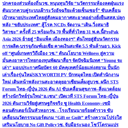
ปกครองส่วนท้องถิ่น
วช. หนุนทุนวิจัย “นวัตกรรมห้องลดฝุ่นแรง
ดันบวกควบคู่ระบบเฝ้าระวังอัจฉริยะด้วยเซ็นเซอร์” ขับเคลื่อน
เป้าหมายประเทศไทยสู่สังคมอากาศสะอาดอย่างยั่งยืน
สสส.ปลุก
พลัง “ขยับประเทศ” สู้โรค NCDs จัดงาน “เดิน-วิ่งสมาธิ
วิสาขะ” ครั้งที่ 25 พร้อมกัน 70 พื้นที่ทั่วไทย 31 พ.ค.นี้
ProPak
Asia 2026 ย้ายสู่ “อิมแพ็ค เมืองทองฯ” ดันไทยสู่ฮับนวัตกรรม
การผลิต-บรรจุภัณฑ์เอเชีย คาดเงินสะพัด 5.5 พันล้าน
อว. Kick
off “ศูนย์เกษตรวิถีเมือง วช.” ดันนโยบาย Wellness สู่ความ
มั่นคงอาหารไทย
กองทุนพัฒนาสื่อฯ จัดปัจฉิมนิเทศ “Young จะ
เล่า” มอบประกาศนียบัตร 60 มัคคุเทศก์น้อยแห่งสยาม ปั้นนัก
เล่าเรื่องรุ่นใหม่
SKYWORTH PV ปักหมุดไทย เปิดสำนักงาน
ใหม่ เดินหน้าพลังงานสะอาดลุยอาเซียนเต็มสูบ
วช. ผนึก STS
Forum ไทย–ญี่ปุ่น 2026 ดัน AI ขับเคลื่อนสุขภาพ–สิ่งแวดล้อม
สร้างนักวิทย์รุ่นใหม่
“อ.เชน” เปิดเวที STS Forum ไทย–ญี่ปุ่น
2026 ดันงานวิจัยสู่เศรษฐกิจจริง ชู Health Economy–เซมิ
คอนดักเตอร์เป็นหัวหอก
วช. –โรงเรียนนายร้อยตำรวจ ขับ
เคลื่อนนวัตกรรมบอร์ดเกม “Gift or Guilt” สร้างความโปร่งใส
เสริมนโยบาย No Gift Policy
วช. จับมือระนอง โชว์โดรนแปร