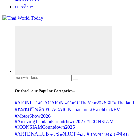
การศึกษา
Search
for:
Or check our Popular Categories...
#AIONUT #GACAION #CarOfTheYear2026 #EVThailand
#รถยนต์ไฟฟ้า #GACAIONThailand #HatchbackEV
#MotorShow2026
#AmazingThailandCountdown2025 #ICONSIAM
#ICONSIAMCountdown2025
#ARTDNAHUB #วช #NRCT #อว #กระทรวงอว #ทัศน