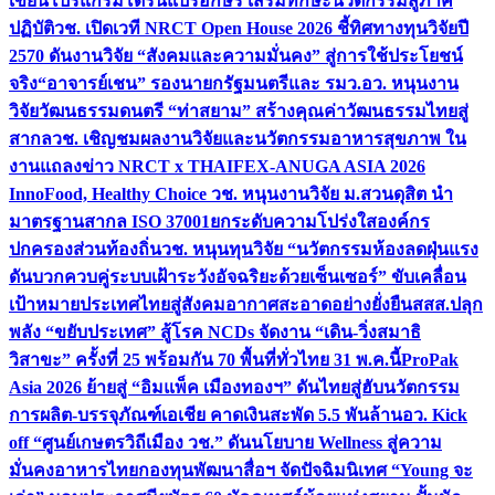
เขียนโปรแกรมโดรนแปรอักษร เสริมทักษะนวัตกรรมสู่ภาค
ปฏิบัติ
วช. เปิดเวที NRCT Open House 2026 ชี้ทิศทางทุนวิจัยปี
2570 ดันงานวิจัย “สังคมและความมั่นคง” สู่การใช้ประโยชน์
จริง
“อาจารย์เชน” รองนายกรัฐมนตรีและ รมว.อว. หนุนงาน
วิจัยวัฒนธรรมดนตรี “ท่าสยาม” สร้างคุณค่าวัฒนธรรมไทยสู่
สากล
วช. เชิญชมผลงานวิจัยและนวัตกรรมอาหารสุขภาพ ใน
งานแถลงข่าว NRCT x THAIFEX-ANUGA ASIA 2026
InnoFood, Healthy Choice
วช. หนุนงานวิจัย ม.สวนดุสิต นำ
มาตรฐานสากล ISO 37001ยกระดับความโปร่งใสองค์กร
ปกครองส่วนท้องถิ่น
วช. หนุนทุนวิจัย “นวัตกรรมห้องลดฝุ่นแรง
ดันบวกควบคู่ระบบเฝ้าระวังอัจฉริยะด้วยเซ็นเซอร์” ขับเคลื่อน
เป้าหมายประเทศไทยสู่สังคมอากาศสะอาดอย่างยั่งยืน
สสส.ปลุก
พลัง “ขยับประเทศ” สู้โรค NCDs จัดงาน “เดิน-วิ่งสมาธิ
วิสาขะ” ครั้งที่ 25 พร้อมกัน 70 พื้นที่ทั่วไทย 31 พ.ค.นี้
ProPak
Asia 2026 ย้ายสู่ “อิมแพ็ค เมืองทองฯ” ดันไทยสู่ฮับนวัตกรรม
การผลิต-บรรจุภัณฑ์เอเชีย คาดเงินสะพัด 5.5 พันล้าน
อว. Kick
off “ศูนย์เกษตรวิถีเมือง วช.” ดันนโยบาย Wellness สู่ความ
มั่นคงอาหารไทย
กองทุนพัฒนาสื่อฯ จัดปัจฉิมนิเทศ “Young จะ