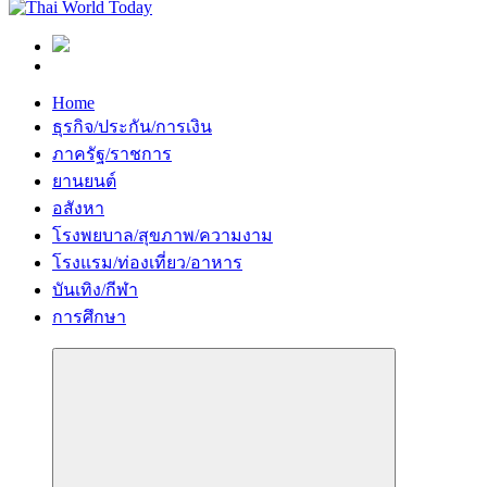
Home
ธุรกิจ/ประกัน/การเงิน
ภาครัฐ/ราชการ
ยานยนต์
อสังหา
โรงพยบาล/สุขภาพ/ความงาม
โรงแรม/ท่องเที่ยว/อาหาร
บันเทิง/กีฬา
การศึกษา