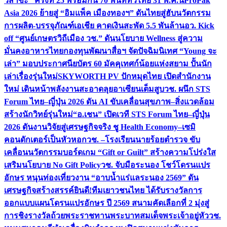
วิสาขะ” ครั้งที่ 25 พร้อมกัน 70 พื้นที่ทั่วไทย 31 พ.ค.นี้
ProPak
Asia 2026 ย้ายสู่ “อิมแพ็ค เมืองทองฯ” ดันไทยสู่ฮับนวัตกรรม
การผลิต-บรรจุภัณฑ์เอเชีย คาดเงินสะพัด 5.5 พันล้าน
อว. Kick
off “ศูนย์เกษตรวิถีเมือง วช.” ดันนโยบาย Wellness สู่ความ
มั่นคงอาหารไทย
กองทุนพัฒนาสื่อฯ จัดปัจฉิมนิเทศ “Young จะ
เล่า” มอบประกาศนียบัตร 60 มัคคุเทศก์น้อยแห่งสยาม ปั้นนัก
เล่าเรื่องรุ่นใหม่
SKYWORTH PV ปักหมุดไทย เปิดสำนักงาน
ใหม่ เดินหน้าพลังงานสะอาดลุยอาเซียนเต็มสูบ
วช. ผนึก STS
Forum ไทย–ญี่ปุ่น 2026 ดัน AI ขับเคลื่อนสุขภาพ–สิ่งแวดล้อม
สร้างนักวิทย์รุ่นใหม่
“อ.เชน” เปิดเวที STS Forum ไทย–ญี่ปุ่น
2026 ดันงานวิจัยสู่เศรษฐกิจจริง ชู Health Economy–เซมิ
คอนดักเตอร์เป็นหัวหอก
วช. –โรงเรียนนายร้อยตำรวจ ขับ
เคลื่อนนวัตกรรมบอร์ดเกม “Gift or Guilt” สร้างความโปร่งใส
เสริมนโยบาย No Gift Policy
วช. จับมือระนอง โชว์โดรนแปร
อักษร หนุนท่องเที่ยวงาน “อาบน้ำแร่แลระนอง 2569” ดัน
เศรษฐกิจสร้างสรรค์
ยินดี!ทีมเยาวชนไทย ได้รับรางวัลการ
ออกแบบแผนโดรนแปรอักษร ปี 2569 สนามคัดเลือกที่ 2 มุ่งสู่
การชิงรางวัลถ้วยพระราชทานพระบาทสมเด็จพระเจ้าอยู่หัว
วช.