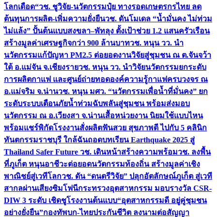
โลกเดือด“
วช. ชูวิจัย-นวัตกรรมปุ๋ย ทางรอดเกษตรกรไทย ลด
ต้นทุนการผลิต-เพิ่มความยั่งยืน
วช. ดันโมเดล “น้ำมั่นคง ไม่ท่วม
ไม่แล้ง” ปั้นต้นแบบสงขลา–พัทลุง ตั้งเป้าช่วย 1.2 แสนครัวเรือน
สร้างมูลค่าเศรษฐกิจกว่า 900 ล้านบาท
วช. หนุน วว. นำ
นวัตกรรมแก้ปัญหา PM2.5 ต่อยอดงานวิจัยสู่ชุมชน ณ ต.จันจว้า
ใต้ อ.แม่จัน จ.เชียงราย
วช. หนุน วว. นำวิจัยนวัตกรรมยกระดับ
การผลิตกาแฟ และศูนย์ถ่ายทอดองค์ความรู้กาแฟครบวงจร ณ
อ.แม่จริม จ.น่าน
วช. หนุน มศว. “นวัตกรรมเพื่อน้ำที่มั่นคง” ยก
ระดับระบบเตือนภัยน้ำท่วมฉับพลันสู่ชุมชน พร้อมส่งมอบ
นวัตกรรม ณ อ.เวียงสา จ.น่าน
เสื้อหน่วยงาน นิยมใช้แบบไหน
พร้อมแชร์พิกัดโรงงานสั่งผลิต
ฟันสวย สุขภาพดี ไปกับ 5 คลินิก
ทันตกรรมราชบุรี ใกล้ฉัน
ถอดบทเรียน Earthquake 2025 สู่
Thailand Safer Future วช. เดินหน้าสร้างความพร้อม
วช. ลงพื้น
ที่ภูเก็ต หนุนอาชีวะต่อยอดนวัตกรรมท้องถิ่น สร้างมูลค่าเชิง
พาณิชย์สู่เวทีโลก
วช. ดัน “ดนตรีวิจัย” ปลุกอัตลักษณ์ภูเก็ต สู่เวที
สากลผ่านเสียงซิมโฟนี
กระทรวงอุตสาหกรรม มอบรางวัล CSR-
DIW 3 ระดับ เชิดชูโรงงานต้นแบบ“อุตสาหกรรมดี อยู่คู่ชุมชน
อย่างยั่งยืน”
กองทัพบก-ไทยประกันชีวิต ลงนามต่อสัญญา