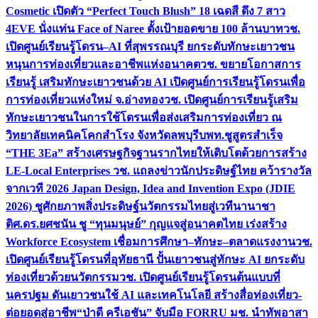
Cosmetic เปิดตัว “Perfect Touch Blush” 18 เฉดสี ดึง 7 สาว
4EVE นั่งแท่น Face of Naree ตั้งเป้ายอดขาย 100 ล้านบาท
วช.
เปิดศูนย์เรียนรู้โดรน–AI ที่สุพรรณบุรี ยกระดับทักษะเยาวชน
หนุนการท่องเที่ยวและอาชีพแห่งอนาคต
วช. ขยายโอกาสการ
เรียนรู้ เสริมทักษะเยาวชนด้วย AI เปิดศูนย์การเรียนรู้โดรนเพื่อ
การท่องเที่ยวแห่งใหม่ จ.อ่างทอง
วช. เปิดศูนย์การเรียนรู้เสริม
ทักษะเยาวชนในการใช้โดรนเพื่อส่งเสริมการท่องเที่ยว ณ
วิทยาลัยเทคนิคโคกสำโรง จังหวัดลพบุรี
บพท.ชูสูตรสำเร็จ
“THE 3Ea” สร้างเศรษฐกิจฐานรากไทยให้เติบโตด้วยการสร้าง
LE-Local Enterprises
วช. แถลงข่าวนักประดิษฐ์ไทย คว้ารางวัล
จากเวที 2026 Japan Design, Idea and Invention Expo (JDIE
2026) ชูศักยภาพสิ่งประดิษฐ์นวัตกรรมไทยสู่เวทีนานาชา
ติ
ศ.ดร.ยศชนัน ชู “ทุนมนุษย์” กุญแจสู่อนาคตไทย เร่งสร้าง
Workforce Ecosystem เชื่อมการศึกษา–ทักษะ–ตลาดแรงงาน
วช.
เปิดศูนย์เรียนรู้โดรนที่อุทัยธานี ปั้นเยาวชนสู่ทักษะ AI ยกระดับ
ท่องเที่ยวด้วยนวัตกรรม
วช. เปิดศูนย์เรียนรู้โดรนต้นแบบที่
นครปฐม ดันเยาวชนใช้ AI และเทคโนโลยี สร้างสื่อท่องเที่ยว-
ต่อยอดสู่อาชีพ
“ป่าดี ครีเอชัน” จับมือ FORRU มช. นำทัพอาสา