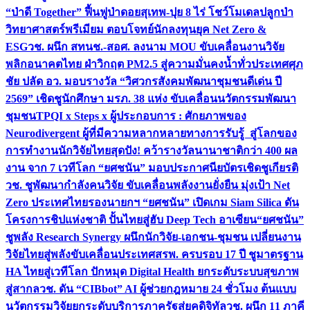
“ป่าดี Together” ฟื้นฟูป่าดอยสุเทพ-ปุย 8 ไร่ โชว์โมเดลปลูกป่า
วิทยาศาสตร์พรีเมียม ตอบโจทย์นักลงทุนยุค Net Zero &
ESG
วช. ผนึก สทนช.-สอศ. ลงนาม MOU ขับเคลื่อนงานวิจัย
พลิกอนาคตไทย ฝ่าวิกฤต PM2.5 สู่ความมั่นคงน้ำทั่วประเทศ
ศุภ
ชัย ปลัด อว. มอบรางวัล “วิศวกรสังคมพัฒนาชุมชนดีเด่น ปี
2569” เชิดชูนักศึกษา มรภ. 38 แห่ง ขับเคลื่อนนวัตกรรมพัฒนา
ชุมชน
TPQI x Steps x ผู้ประกอบการ : ศักยภาพของ
Neurodivergent ผู้ที่มีความหลากหลายทางการรับรู้ สู่โลกของ
การทำงาน
นักวิจัยไทยสุดปัง! คว้ารางวัลนานาชาติกว่า 400 ผล
งาน จาก 7 เวทีโลก “ยศชนัน” มอบประกาศนียบัตรเชิดชูเกียรติ
วช. ชูพัฒนากำลังคนวิจัย ขับเคลื่อนพลังงานยั่งยืน มุ่งเป้า Net
Zero ประเทศไทย
รองนายกฯ “ยศชนัน” เปิดเกม Siam Silica ดัน
โครงการชิปแห่งชาติ ปั้นไทยสู่ฮับ Deep Tech อาเซียน
“ยศชนัน”
ชูพลัง Research Synergy ผนึกนักวิจัย-เอกชน-ชุมชน เปลี่ยนงาน
วิจัยไทยสู่พลังขับเคลื่อนประเทศ
สรพ. ครบรอบ 17 ปี ชูมาตรฐาน
HA ไทยสู่เวทีโลก ปักหมุด Digital Health ยกระดับระบบสุขภาพ
สู่สากล
วช. ดัน “CIBbot” AI ผู้ช่วยกฎหมาย 24 ชั่วโมง ต้นแบบ
นวัตกรรมวิจัยยกระดับบริการภาครัฐสู่ยุคดิจิทัล
วช. ผนึก 11 ภาคี