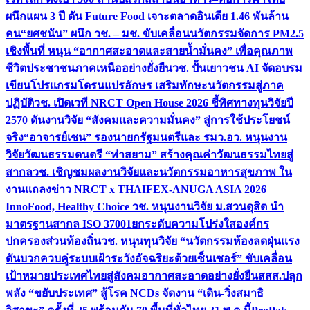
ผนึกแผน 3 ปี ดัน Future Food เจาะตลาดอินเดีย 1.46 พันล้าน
คน
“ยศชนัน” ผนึก วช. – มช. ขับเคลื่อนนวัตกรรมจัดการ PM2.5
เชิงพื้นที่ หนุน “อากาศสะอาดและสายน้ำมั่นคง” เพื่อคุณภาพ
ชีวิตประชาชนภาคเหนืออย่างยั่งยืน
วช. ปั้นเยาวชน AI จัดอบรม
เขียนโปรแกรมโดรนแปรอักษร เสริมทักษะนวัตกรรมสู่ภาค
ปฏิบัติ
วช. เปิดเวที NRCT Open House 2026 ชี้ทิศทางทุนวิจัยปี
2570 ดันงานวิจัย “สังคมและความมั่นคง” สู่การใช้ประโยชน์
จริง
“อาจารย์เชน” รองนายกรัฐมนตรีและ รมว.อว. หนุนงาน
วิจัยวัฒนธรรมดนตรี “ท่าสยาม” สร้างคุณค่าวัฒนธรรมไทยสู่
สากล
วช. เชิญชมผลงานวิจัยและนวัตกรรมอาหารสุขภาพ ใน
งานแถลงข่าว NRCT x THAIFEX-ANUGA ASIA 2026
InnoFood, Healthy Choice
วช. หนุนงานวิจัย ม.สวนดุสิต นำ
มาตรฐานสากล ISO 37001ยกระดับความโปร่งใสองค์กร
ปกครองส่วนท้องถิ่น
วช. หนุนทุนวิจัย “นวัตกรรมห้องลดฝุ่นแรง
ดันบวกควบคู่ระบบเฝ้าระวังอัจฉริยะด้วยเซ็นเซอร์” ขับเคลื่อน
เป้าหมายประเทศไทยสู่สังคมอากาศสะอาดอย่างยั่งยืน
สสส.ปลุก
พลัง “ขยับประเทศ” สู้โรค NCDs จัดงาน “เดิน-วิ่งสมาธิ