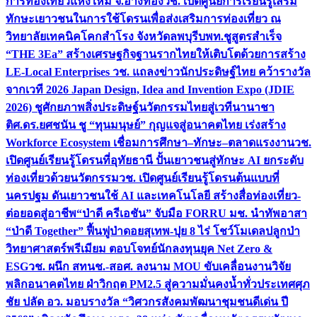
การท่องเที่ยวแห่งใหม่ จ.อ่างทอง
วช. เปิดศูนย์การเรียนรู้เสริม
ทักษะเยาวชนในการใช้โดรนเพื่อส่งเสริมการท่องเที่ยว ณ
วิทยาลัยเทคนิคโคกสำโรง จังหวัดลพบุรี
บพท.ชูสูตรสำเร็จ
“THE 3Ea” สร้างเศรษฐกิจฐานรากไทยให้เติบโตด้วยการสร้าง
LE-Local Enterprises
วช. แถลงข่าวนักประดิษฐ์ไทย คว้ารางวัล
จากเวที 2026 Japan Design, Idea and Invention Expo (JDIE
2026) ชูศักยภาพสิ่งประดิษฐ์นวัตกรรมไทยสู่เวทีนานาชา
ติ
ศ.ดร.ยศชนัน ชู “ทุนมนุษย์” กุญแจสู่อนาคตไทย เร่งสร้าง
Workforce Ecosystem เชื่อมการศึกษา–ทักษะ–ตลาดแรงงาน
วช.
เปิดศูนย์เรียนรู้โดรนที่อุทัยธานี ปั้นเยาวชนสู่ทักษะ AI ยกระดับ
ท่องเที่ยวด้วยนวัตกรรม
วช. เปิดศูนย์เรียนรู้โดรนต้นแบบที่
นครปฐม ดันเยาวชนใช้ AI และเทคโนโลยี สร้างสื่อท่องเที่ยว-
ต่อยอดสู่อาชีพ
“ป่าดี ครีเอชัน” จับมือ FORRU มช. นำทัพอาสา
“ป่าดี Together” ฟื้นฟูป่าดอยสุเทพ-ปุย 8 ไร่ โชว์โมเดลปลูกป่า
วิทยาศาสตร์พรีเมียม ตอบโจทย์นักลงทุนยุค Net Zero &
ESG
วช. ผนึก สทนช.-สอศ. ลงนาม MOU ขับเคลื่อนงานวิจัย
พลิกอนาคตไทย ฝ่าวิกฤต PM2.5 สู่ความมั่นคงน้ำทั่วประเทศ
ศุภ
ชัย ปลัด อว. มอบรางวัล “วิศวกรสังคมพัฒนาชุมชนดีเด่น ปี