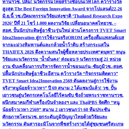
ทานฯ
วช. ปลื้ม! นวัตกรรมไทยสร้างชื่อบนเวทีโลก คว้ารางวัล
สูงสุด The Best Foreign Innovation Award จากโปแลนด์
22-26
มิ.ย.นี้ วช.เปิดมหกรรมวิจัยแห่งชาติ ‘Thailand Research Expo
2026’ ปีที่ 21 โชว์ 1,000 ผลงานวิจัย เปลี่ยนอนาคตไทย
วช. –
สอศ. ปั้นนักประดิษฐ์อาชีวะรุ่นใหม่ ผ่านโครงการ TVET Smart
Idea2Innovation สู่การใช้งานจริง
OROM เครื่องดื่มแพลนต์เบส
จากมะม่วงหิมพานต์และกล้วยน้ำว้าดิบ สร้างกระแสใน
THAIFEX 2026 ดึงความสนใจผู้ซื้อหลายประเทศ
“ดนุพร” หนุน
วิจัยและนวัตกรรม ‘น้ำมั่นคง’ ส่งมอบ 9 นวัตกรรมสู่ 21 หน่วย
งาน ขับเคลื่อนการบริหารจัดการน้ำขอนแก่น–ชัยภูมิ
วช.-สอศ.
ปลื้มนักประดิษฐ์อาชีวะอีสาน คว้ารางวัล “กิจกรรมติดดาว”
TVET Smart Idea2Innovation 2569 ดันผลงานสู่การใช้งาน
จริง
“หนูน้อยจ้าวเวหา” ปี 69 สนาม 2 ได้แชมป์แล้ว! วช. ปั้น
เยาวชนสู่นวัตกรเทคโนโลยีไร้คนขับ ชิงถ้วยพระราชทานฯ
วช.
ผนึกสมาคมกีฬาเครื่องบินจำลองฯ และ ThaiPBS จัดศึก “หนู
น้อยจ้าวเวหา 2569” สนาม 2 เยาวชนกว่า 60 ทีมประชัน
ศักยภาพโดรน
วช. ยกระดับภูมิปัญญาไทยด้วยวิจัยและ
นวัตกรรม ดันสารอะมิโนจากพืชสร้างรายได้สู่ชุมชนศรีสะเกษ