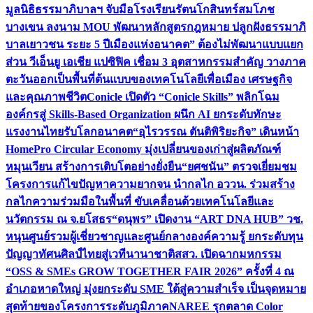
มูลนิธิธรรมาภิบาลฯ จับมือโรงเรียนรัตนโกสินทร์สมโภช
บางเขน ลงนาม MOU พัฒนาหลักสูตรกฎหมาย ปลูกฝังธรรมาภิ
บาลเยาวชน ระยะ 5 ปี
เมืองแห่งอนาคต” ต้องไม่พัฒนาแบบแยก
ส่วน วีเอ็นยู เอเชีย แปซิฟิค เชื่อม 3 อุตสาหกรรมสำคัญ วางภาค
ตะวันออกเป็นพื้นที่ต้นแบบของเทคโนโลยีเพื่อเมือง เศรษฐกิจ
และคุณภาพชีวิต
Conicle เปิดตัว “Conicle Skills” พลิกโฉม
องค์กรสู่ Skills-Based Organization ผนึก AI ยกระดับทักษะ
แรงงานไทยรับโลกอนาคต
“อุไรวรรณ ตันติพิริยะกิจ” เดินหน้า
HomePro Circular Economy มุ่งเปลี่ยนของเก่าสู่ผลิตภัณฑ์
หมุนเวียน สร้างการเติบโตอย่างยั่งยืน
“ยศชนัน” ตรวจเยี่ยมชม
โครงการแก้ไขปัญหาความยากจน นำกลไก อววน. ร่วมสร้าง
กลไกความร่วมมือในพื้นที่ ขับเคลื่อนด้วยเทคโนโลยีและ
นวัตกรรม ณ จ.ยโสธร
“ดนุพร” เปิดงาน “ART DNA HUB” วช.
หนุนศูนย์รวมผู้เชี่ยวชาญและศูนย์กลางองค์ความรู้ ยกระดับทุน
ปัญญาทัศนศิลป์ไทยสู่เวทีนานาชาติ
สสว. เปิดฉากมหกรรม
“OSS & SMEs GROW TOGETHER FAIR 2026” ครั้งที่ 4 ณ
อำเภอหาดใหญ่ มุ่งยกระดับ SME ใต้สู่ความสำเร็จ เป็นจุดหมาย
สุดท้ายของโครงการระดับภูมิภาค
NAREE รุกตลาด Color