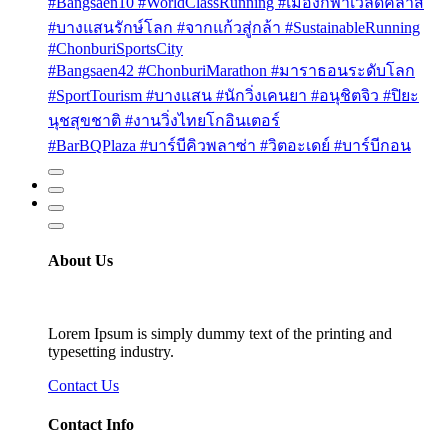
#Bangsaen10 #WorldClassRunning #เมืองกีฬาเวิลด์คลาส
#บางแสนรักษ์โลก #จากแก้วสู่กล้า #SustainableRunning
#ChonburiSportsCity
#Bangsaen42 #ChonburiMarathon #มาราธอนระดับโลก
#SportTourism #บางแสน #นักวิ่งเคนยา #อนุชิตจิว #ปิยะ
นุชสุขชาติ #งานวิ่งไทยโกอินเตอร์
#BarBQPlaza #บาร์บีคิวพลาซ่า #วิตอะเดย์ #บาร์บีกอน
About Us
Lorem Ipsum is simply dummy text of the printing and
typesetting industry.
Contact Us
Contact Info