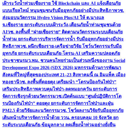
เฝ้าระวังน้ำท่วมเชียงราย ใช้ Blockchain และ AI แจ้งเตือนภัย
แบบเรียลไทม์ หนุนชุมชนรับมืออุทกภัยอย่างมีประสิทธิภาพ
วช.
ส่งมอบนวัตกรรม Hydro Vision Plus/AI ให้ ต.นางแล
จ.เชียงราย ยกระดับระบบเฝ้าระวัง-เตือนภัยน้ำท่วมชุมชนด้วย
AI
วช. ลงพื้นที่ “ฝายเชียงราย” ติดตามนวัตกรรมระบบเตือนภัย
น้ำท่วม ยกระดับการบริหารจัดการน้ำ รับมืออุทกภัยอย่างมีประ
สิทธิภาพ
วช. ผนึกเชียงราย-เครือข่ายวิจัย โชว์นวัตกรรมรับมือ
อุทกภัย ยกระดับระบบเตือนภัย-โดรน-AI เสริมความปลอดภัย
ประชาชน
รมว.พม. ชวนคนไทยร่วมเป็นส่วนหนึ่งของงาน Social
Development Expo 2026 (SDX 2026) มหกรรมด้านการพัฒนา
สังคมที่ใหญ่ที่สุดของประเทศ 21–23 สิงหาคมนี้ ณ อิมแพ็ค เมือง
ทองธานี
วช. ลงพื้นที่ดอยตุง เตรียมนำ “โดรนป้องกันไฟป่า”
เสริมประสิทธิภาพควบคุมไฟป่า-ลดหมอกควัน ยกระดับการ
จัดการเชิงรุกด้วยนวัตกรรม
วช.เปิดต้นแบบ “ศูนย์ปฏิบัติการโด
รนป้องกันไฟป่า” ดอยตุง ยกระดับการจัดการไฟป่าและฝุ่น
PM2.5 ด้วยวิจัยและนวัตกรรม
วช. โชว์ผลงานวิจัยรับมืออุทกภัย
เดินหน้าบริหารจัดการน้ำด้วย ววน. ครอบคลุม 10 จังหวัด ยก
ระดับระบบเตือนภัย-ข้อมูลกลาง ลดเสี่ยงน้ำท่วมอย่างยั่งยืน