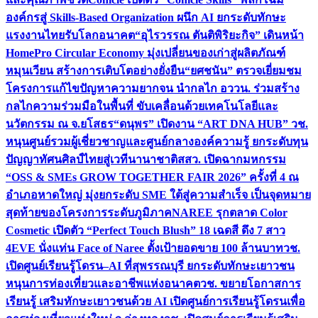
องค์กรสู่ Skills-Based Organization ผนึก AI ยกระดับทักษะ
แรงงานไทยรับโลกอนาคต
“อุไรวรรณ ตันติพิริยะกิจ” เดินหน้า
HomePro Circular Economy มุ่งเปลี่ยนของเก่าสู่ผลิตภัณฑ์
หมุนเวียน สร้างการเติบโตอย่างยั่งยืน
“ยศชนัน” ตรวจเยี่ยมชม
โครงการแก้ไขปัญหาความยากจน นำกลไก อววน. ร่วมสร้าง
กลไกความร่วมมือในพื้นที่ ขับเคลื่อนด้วยเทคโนโลยีและ
นวัตกรรม ณ จ.ยโสธร
“ดนุพร” เปิดงาน “ART DNA HUB” วช.
หนุนศูนย์รวมผู้เชี่ยวชาญและศูนย์กลางองค์ความรู้ ยกระดับทุน
ปัญญาทัศนศิลป์ไทยสู่เวทีนานาชาติ
สสว. เปิดฉากมหกรรม
“OSS & SMEs GROW TOGETHER FAIR 2026” ครั้งที่ 4 ณ
อำเภอหาดใหญ่ มุ่งยกระดับ SME ใต้สู่ความสำเร็จ เป็นจุดหมาย
สุดท้ายของโครงการระดับภูมิภาค
NAREE รุกตลาด Color
Cosmetic เปิดตัว “Perfect Touch Blush” 18 เฉดสี ดึง 7 สาว
4EVE นั่งแท่น Face of Naree ตั้งเป้ายอดขาย 100 ล้านบาท
วช.
เปิดศูนย์เรียนรู้โดรน–AI ที่สุพรรณบุรี ยกระดับทักษะเยาวชน
หนุนการท่องเที่ยวและอาชีพแห่งอนาคต
วช. ขยายโอกาสการ
เรียนรู้ เสริมทักษะเยาวชนด้วย AI เปิดศูนย์การเรียนรู้โดรนเพื่อ