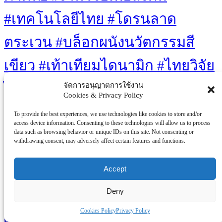
#เทคโนโลยีไทย #โดรนลาด
ตระเวน #บล็อกผนังนวัตกรรมสี
เขียว #เท้าเทียมไดนามิก #ไทยวิจัย
ไทยทำ
จัดการอนุญาตการใช้งาน
Cookies & Privacy Policy
Eco-friendly
Artificial Intelligence
Gaming
Gaming Culture
Innovations
Technology
To provide the best experiences, we use technologies like cookies to store and/or
Sustainability
Video Games
Renewable Energy
access device information. Consenting to these technologies will allow us to process
Well-being
data such as browsing behavior or unique IDs on this site. Not consenting or
withdrawing consent, may adversely affect certain features and functions.
You Missed
Accept
ธุรกิจ/ประกัน/การเงิน
Deny
วช. หนุนนโยบาย Local Growth Engine ยกระดับทุเรียนต้น
แม่น้ำมูลโคราช ตั้ง 9 ศูนย์ชุมชนเกษตรรักษ์โลก ขับเคลื่อน
Cookies Policy
Privacy Policy
เกษตรด้วยวิจัยและนวัตกรรม