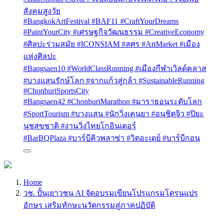
สังคมสูงวัย
#BangkokArtFestival #BAF11 #CraftYourDreams
#PaintYourCity #เศรษฐกิจวัฒนธรรม #CreativeEconomy
#ศิลปะร่วมสมัย #ICONSIAM #สศร #ArtMarket #เมือง
แห่งศิลปะ
#Bangsaen10 #WorldClassRunning #เมืองกีฬาเวิลด์คลาส
#บางแสนรักษ์โลก #จากแก้วสู่กล้า #SustainableRunning
#ChonburiSportsCity
#Bangsaen42 #ChonburiMarathon #มาราธอนระดับโลก
#SportTourism #บางแสน #นักวิ่งเคนยา #อนุชิตจิว #ปิยะ
นุชสุขชาติ #งานวิ่งไทยโกอินเตอร์
#BarBQPlaza #บาร์บีคิวพลาซ่า #วิตอะเดย์ #บาร์บีกอน
Home
วช. ปั้นเยาวชน AI จัดอบรมเขียนโปรแกรมโดรนแปร
อักษร เสริมทักษะนวัตกรรมสู่ภาคปฏิบัติ