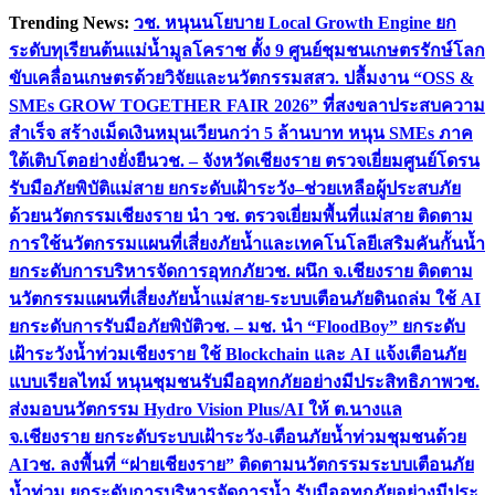
Skip
Trending News:
วช. หนุนนโยบาย Local Growth Engine ยก
to
ระดับทุเรียนต้นแม่น้ำมูลโคราช ตั้ง 9 ศูนย์ชุมชนเกษตรรักษ์โลก
content
ขับเคลื่อนเกษตรด้วยวิจัยและนวัตกรรม
สสว. ปลื้มงาน “OSS &
SMEs GROW TOGETHER FAIR 2026” ที่สงขลาประสบความ
สำเร็จ สร้างเม็ดเงินหมุนเวียนกว่า 5 ล้านบาท หนุน SMEs ภาค
ใต้เติบโตอย่างยั่งยืน
วช. – จังหวัดเชียงราย ตรวจเยี่ยมศูนย์โดรน
รับมือภัยพิบัติแม่สาย ยกระดับเฝ้าระวัง–ช่วยเหลือผู้ประสบภัย
ด้วยนวัตกรรม
เชียงราย นำ วช. ตรวจเยี่ยมพื้นที่แม่สาย ติดตาม
การใช้นวัตกรรมแผนที่เสี่ยงภัยน้ำและเทคโนโลยีเสริมคันกั้นน้ำ
ยกระดับการบริหารจัดการอุทกภัย
วช. ผนึก จ.เชียงราย ติดตาม
นวัตกรรมแผนที่เสี่ยงภัยน้ำแม่สาย-ระบบเตือนภัยดินถล่ม ใช้ AI
ยกระดับการรับมือภัยพิบัติ
วช. – มช. นำ “FloodBoy” ยกระดับ
เฝ้าระวังน้ำท่วมเชียงราย ใช้ Blockchain และ AI แจ้งเตือนภัย
แบบเรียลไทม์ หนุนชุมชนรับมืออุทกภัยอย่างมีประสิทธิภาพ
วช.
ส่งมอบนวัตกรรม Hydro Vision Plus/AI ให้ ต.นางแล
จ.เชียงราย ยกระดับระบบเฝ้าระวัง-เตือนภัยน้ำท่วมชุมชนด้วย
AI
วช. ลงพื้นที่ “ฝายเชียงราย” ติดตามนวัตกรรมระบบเตือนภัย
น้ำท่วม ยกระดับการบริหารจัดการน้ำ รับมืออุทกภัยอย่างมีประ