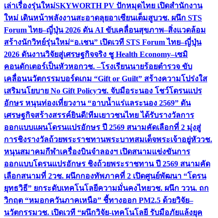
เล่าเรื่องรุ่นใหม่
SKYWORTH PV ปักหมุดไทย เปิดสำนักงาน
ใหม่ เดินหน้าพลังงานสะอาดลุยอาเซียนเต็มสูบ
วช. ผนึก STS
Forum ไทย–ญี่ปุ่น 2026 ดัน AI ขับเคลื่อนสุขภาพ–สิ่งแวดล้อม
สร้างนักวิทย์รุ่นใหม่
“อ.เชน” เปิดเวที STS Forum ไทย–ญี่ปุ่น
2026 ดันงานวิจัยสู่เศรษฐกิจจริง ชู Health Economy–เซมิ
คอนดักเตอร์เป็นหัวหอก
วช. –โรงเรียนนายร้อยตำรวจ ขับ
เคลื่อนนวัตกรรมบอร์ดเกม “Gift or Guilt” สร้างความโปร่งใส
เสริมนโยบาย No Gift Policy
วช. จับมือระนอง โชว์โดรนแปร
อักษร หนุนท่องเที่ยวงาน “อาบน้ำแร่แลระนอง 2569” ดัน
เศรษฐกิจสร้างสรรค์
ยินดี!ทีมเยาวชนไทย ได้รับรางวัลการ
ออกแบบแผนโดรนแปรอักษร ปี 2569 สนามคัดเลือกที่ 2 มุ่งสู่
การชิงรางวัลถ้วยพระราชทานพระบาทสมเด็จพระเจ้าอยู่หัว
วช.
หนุนสมาคมกีฬาเครื่องบินจำลองฯ เปิดสนามแข่งขันการ
ออกแบบโดรนแปรอักษร ชิงถ้วยพระราชทาน ปี 2569 สนามคัด
เลือกสนามที่ 2
วช. ผนึกกองทัพภาคที่ 2 เปิดศูนย์พัฒนา “โดรน
ยุทธวิธี” ยกระดับเทคโนโลยีความมั่นคงไทย
วช. ผนึก ววน. ถก
วิกฤต “หมอกควันภาคเหนือ” ชี้ทางออก PM2.5 ด้วยวิจัย–
นวัตกรรม
วช. เปิดเวที “ผนึกวิจัย-เทคโนโลยี รับมือภัยแล้งยุค