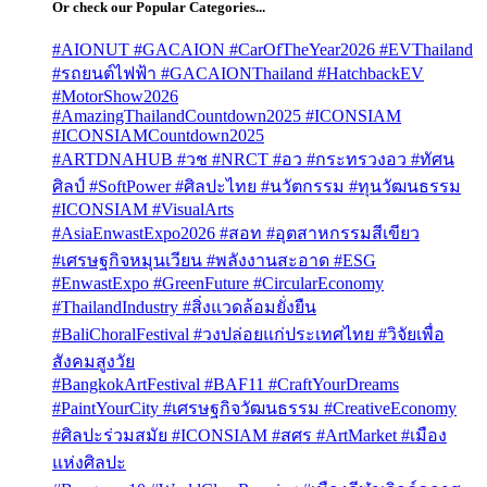
Or check our Popular Categories...
#AIONUT #GACAION #CarOfTheYear2026 #EVThailand
#รถยนต์ไฟฟ้า #GACAIONThailand #HatchbackEV
#MotorShow2026
#AmazingThailandCountdown2025 #ICONSIAM
#ICONSIAMCountdown2025
#ARTDNAHUB #วช #NRCT #อว #กระทรวงอว #ทัศน
ศิลป์ #SoftPower #ศิลปะไทย #นวัตกรรม #ทุนวัฒนธรรม
#ICONSIAM #VisualArts
#AsiaEnwastExpo2026 #สอท #อุตสาหกรรมสีเขียว
#เศรษฐกิจหมุนเวียน #พลังงานสะอาด #ESG
#EnwastExpo #GreenFuture #CircularEconomy
#ThailandIndustry #สิ่งแวดล้อมยั่งยืน
#BaliChoralFestival #วงปล่อยแก่ประเทศไทย #วิจัยเพื่อ
สังคมสูงวัย
#BangkokArtFestival #BAF11 #CraftYourDreams
#PaintYourCity #เศรษฐกิจวัฒนธรรม #CreativeEconomy
#ศิลปะร่วมสมัย #ICONSIAM #สศร #ArtMarket #เมือง
แห่งศิลปะ