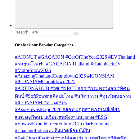
Search
for:
Or check our Popular Categories...
#AIONUT #GACAION #CarOfTheYear2026 #EVThailand
#รถยนต์ไฟฟ้า #GACAIONThailand #HatchbackEV
#MotorShow2026
#AmazingThailandCountdown2025 #ICONSIAM
#ICONSIAMCountdown2025
#ARTDNAHUB #วช #NRCT #อว #กระทรวงอว #ทัศน
ศิลป์ #SoftPower #ศิลปะไทย #นวัตกรรม #ทุนวัฒนธรรม
#ICONSIAM #VisualArts
#AsiaEnwastExpo2026 #สอท #อุตสาหกรรมสีเขียว
#เศรษฐกิจหมุนเวียน #พลังงานสะอาด #ESG
#EnwastExpo #GreenFuture #CircularEconomy
#ThailandIndustry #สิ่งแวดล้อมยั่งยืน
#BaliChoralFestival #วงปล่อยแก่ประเทศไทย #วิจัยเพื่อ