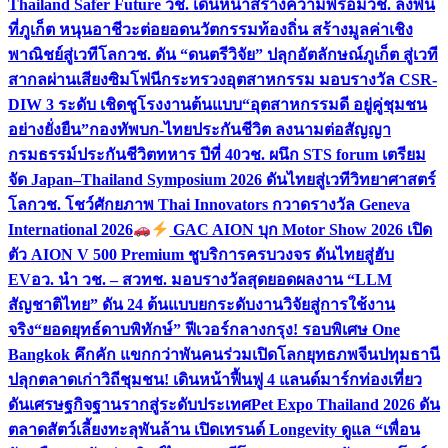
Thailand Safer Future วช. เดินหน้าสร้างความพร้อม
วช. ลงพื้น
ที่ภูเก็ต หนุนอาชีวะต่อยอดนวัตกรรมท้องถิ่น สร้างมูลค่าเชิง
พาณิชย์สู่เวทีโลก
วช. ดัน “ดนตรีวิจัย” ปลุกอัตลักษณ์ภูเก็ต สู่เวที
สากลผ่านเสียงซิมโฟนี
กระทรวงอุตสาหกรรม มอบรางวัล CSR-
DIW 3 ระดับ เชิดชูโรงงานต้นแบบ“อุตสาหกรรมดี อยู่คู่ชุมชน
อย่างยั่งยืน”
กองทัพบก-ไทยประกันชีวิต ลงนามต่อสัญญา
กรมธรรม์ประกันชีวิตทหาร ปีที่ 40
วช. ผนึก STS forum เตรียม
จัด Japan–Thailand Symposium 2026 ดันไทยสู่เวทีวิทยาศาสตร์
โลก
วช. โชว์ศักยภาพ Thai Innovators กวาดรางวัล Geneva
International 2026
GAC AION บุก Motor Show 2026 เปิด
ตัว AION V 500 Premium ชูบริการครบวงจร ดันไทยสู่ฮับ
EV
อว. นำ วช. – สวทช. มอบรางวัลสุดยอดผลงาน “LLM
สัญชาติไทย” ดัน 24 ต้นแบบยกระดับงานวิจัยสู่การใช้งาน
จริง
“ยอดยุทธ์ดาบพิทักษ์” ฟีเวอร์กลางกรุง! รอบพิเศษ One
Bangkok คึกคัก แขกกว่าพันคนร่วมเปิดโลกยุทธภพจีน
ปทุมธานี
ปลุกตลาดเก่าวิถีชุมชน! เดินหน้าฟื้นฟู 4 แลนด์มาร์กท่องเที่ยว
ดันเศรษฐกิจฐานรากสู่ระดับประเทศ
Pet Expo Thailand 2026 ดัน
ตลาดสัตว์เลี้ยงทะลุพันล้าน เปิดเทรนด์ Longevity ดูแล “เพื่อน