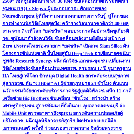
2569” เชิดชูนักศึกษา มรภ. 38 แห่ง ขับเคลื่อนนวัตกรรมพัฒนา
ชุมชน
TPQI x Steps x ผู้ประกอบการ : ศักยภาพของ
Neurodivergent ผู้ที่มีความหลากหลายทางการรับรู้ สู่โลกของ
การทำงาน
นักวิจัยไทยสุดปัง! คว้ารางวัลนานาชาติกว่า 400 ผล
งาน จาก 7 เวทีโลก “ยศชนัน” มอบประกาศนียบัตรเชิดชูเกียรติ
วช. ชูพัฒนากำลังคนวิจัย ขับเคลื่อนพลังงานยั่งยืน มุ่งเป้า Net
Zero ประเทศไทย
รองนายกฯ “ยศชนัน” เปิดเกม Siam Silica ดัน
โครงการชิปแห่งชาติ ปั้นไทยสู่ฮับ Deep Tech อาเซียน
“ยศชนัน”
ชูพลัง Research Synergy ผนึกนักวิจัย-เอกชน-ชุมชน เปลี่ยนงาน
วิจัยไทยสู่พลังขับเคลื่อนประเทศ
สรพ. ครบรอบ 17 ปี ชูมาตรฐาน
HA ไทยสู่เวทีโลก ปักหมุด Digital Health ยกระดับระบบสุขภาพ
สู่สากล
วช. ดัน “CIBbot” AI ผู้ช่วยกฎหมาย 24 ชั่วโมง ต้นแบบ
นวัตกรรมวิจัยยกระดับบริการภาครัฐสู่ยุคดิจิทัล
วช. ผนึก 11 ภาคี
เครือข่าย Big Brothers ขับเคลื่อน “ชันโรง” สร้างป่า สร้าง
เศรษฐกิจชุมชน สู่การพัฒนาที่ยั่งยืน
อย. ลุยตลาดสดธนบุรี ส่ง
Mobile Unit ตรวจอาหารถึงชุมชน ยกระดับความปลอดภัยผู้
บริโภค
วช. ผนึกมูลนิธิอาจารย์สุกรีฯ จัดประลองยอดฝีมือ
เยาวชนดนตรี ครั้งที่ 4 รอบรองฯ ภาคกลาง ชิงถ้วยพระราช