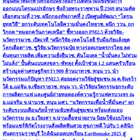
หนุนสมาคมกีฬาเครื่องบินจำลองฯ เปิดสนามแข่งขันการ
ออกแบบโดรนแปรอักษร ชิงถ้วยพระราชทาน ปี 2569 สนามคัด
เลือกสนามที่ 2
วช. ผนึกกองทัพภาคที่ 2 เปิดศูนย์พัฒนา “โดรน
ยุทธวิธี” ยกระดับเทคโนโลยีความมั่นคงไทย
วช. ผนึก ววน. ถก
วิกฤต “หมอกควันภาคเหนือ” ชี้ทางออก PM2.5 ด้วยวิจัย–
นวัตกรรม
วช. เปิดเวที “ผนึกวิจัย-เทคโนโลยี รับมือภัยแล้งยุค
โลกเดือด“
วช. ชูวิจัย-นวัตกรรมปุ๋ย ทางรอดเกษตรกรไทย ลด
ต้นทุนการผลิต-เพิ่มความยั่งยืน
วช. ดันโมเดล “น้ำมั่นคง ไม่ท่วม
ไม่แล้ง” ปั้นต้นแบบสงขลา–พัทลุง ตั้งเป้าช่วย 1.2 แสนครัวเรือน
สร้างมูลค่าเศรษฐกิจกว่า 900 ล้านบาท
วช. หนุน วว. นำ
นวัตกรรมแก้ปัญหา PM2.5 ต่อยอดงานวิจัยสู่ชุมชน ณ ต.จันจว้า
ใต้ อ.แม่จัน จ.เชียงราย
วช. หนุน วว. นำวิจัยนวัตกรรมยกระดับ
การผลิตกาแฟ และศูนย์ถ่ายทอดองค์ความรู้กาแฟครบวงจร ณ
อ.แม่จริม จ.น่าน
วช. หนุน มศว. “นวัตกรรมเพื่อน้ำที่มั่นคง” ยก
ระดับระบบเตือนภัยน้ำท่วมฉับพลันสู่ชุมชน พร้อมส่งมอบ
นวัตกรรม ณ อ.เวียงสา จ.น่าน
เสื้อหน่วยงาน นิยมใช้แบบไหน
พร้อมแชร์พิกัดโรงงานสั่งผลิต
ฟันสวย สุขภาพดี ไปกับ 5 คลินิก
ทันตกรรมราชบุรี ใกล้ฉัน
ถอดบทเรียน Earthquake 2025 สู่