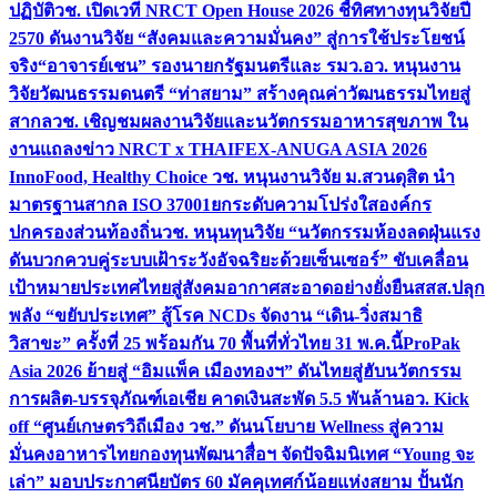
ปฏิบัติ
วช. เปิดเวที NRCT Open House 2026 ชี้ทิศทางทุนวิจัยปี
2570 ดันงานวิจัย “สังคมและความมั่นคง” สู่การใช้ประโยชน์
จริง
“อาจารย์เชน” รองนายกรัฐมนตรีและ รมว.อว. หนุนงาน
วิจัยวัฒนธรรมดนตรี “ท่าสยาม” สร้างคุณค่าวัฒนธรรมไทยสู่
สากล
วช. เชิญชมผลงานวิจัยและนวัตกรรมอาหารสุขภาพ ใน
งานแถลงข่าว NRCT x THAIFEX-ANUGA ASIA 2026
InnoFood, Healthy Choice
วช. หนุนงานวิจัย ม.สวนดุสิต นำ
มาตรฐานสากล ISO 37001ยกระดับความโปร่งใสองค์กร
ปกครองส่วนท้องถิ่น
วช. หนุนทุนวิจัย “นวัตกรรมห้องลดฝุ่นแรง
ดันบวกควบคู่ระบบเฝ้าระวังอัจฉริยะด้วยเซ็นเซอร์” ขับเคลื่อน
เป้าหมายประเทศไทยสู่สังคมอากาศสะอาดอย่างยั่งยืน
สสส.ปลุก
พลัง “ขยับประเทศ” สู้โรค NCDs จัดงาน “เดิน-วิ่งสมาธิ
วิสาขะ” ครั้งที่ 25 พร้อมกัน 70 พื้นที่ทั่วไทย 31 พ.ค.นี้
ProPak
Asia 2026 ย้ายสู่ “อิมแพ็ค เมืองทองฯ” ดันไทยสู่ฮับนวัตกรรม
การผลิต-บรรจุภัณฑ์เอเชีย คาดเงินสะพัด 5.5 พันล้าน
อว. Kick
off “ศูนย์เกษตรวิถีเมือง วช.” ดันนโยบาย Wellness สู่ความ
มั่นคงอาหารไทย
กองทุนพัฒนาสื่อฯ จัดปัจฉิมนิเทศ “Young จะ
เล่า” มอบประกาศนียบัตร 60 มัคคุเทศก์น้อยแห่งสยาม ปั้นนัก