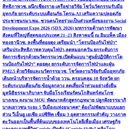
สิทธิภาพ
วช. ผนึกเชียงราย-เครือข่ายวิจัย โชว์นวัตกรรมรับมือ
อุทกภัย ยกระดับระบบเตือนภัย-โดรน-AI เสริมความปลอดภัย
ประชาชน
รมว.พม. ชวนคนไทยร่วมเป็นส่วนหนึ่งของงาน Social
Development Expo 2026 (SDX 2026) มหกรรมด้านการพัฒนา
สังคมที่ใหญ่ที่สุดของประเทศ 21–23 สิงหาคมนี้ ณ อิมแพ็ค เมือง
ทองธานี
วช. ลงพื้นที่ดอยตุง เตรียมนำ “โดรนป้องกันไฟป่า”
เสริมประสิทธิภาพควบคุมไฟป่า-ลดหมอกควัน ยกระดับการ
จัดการเชิงรุกด้วยนวัตกรรม
วช.เปิดต้นแบบ “ศูนย์ปฏิบัติการโด
รนป้องกันไฟป่า” ดอยตุง ยกระดับการจัดการไฟป่าและฝุ่น
PM2.5 ด้วยวิจัยและนวัตกรรม
วช. โชว์ผลงานวิจัยรับมืออุทกภัย
เดินหน้าบริหารจัดการน้ำด้วย ววน. ครอบคลุม 10 จังหวัด ยก
ระดับระบบเตือนภัย-ข้อมูลกลาง ลดเสี่ยงน้ำท่วมอย่างยั่งยืน
มูลนิธิธรรมาภิบาลฯ จับมือโรงเรียนรัตนโกสินทร์สมโภช
บางเขน ลงนาม MOU พัฒนาหลักสูตรกฎหมาย ปลูกฝังธรรมาภิ
บาลเยาวชน ระยะ 5 ปี
เมืองแห่งอนาคต” ต้องไม่พัฒนาแบบแยก
ส่วน วีเอ็นยู เอเชีย แปซิฟิค เชื่อม 3 อุตสาหกรรมสำคัญ วางภาค
ตะวันออกเป็นพื้นที่ต้นแบบของเทคโนโลยีเพื่อเมือง เศรษฐกิจ
และคุณภาพชีวิต
Conicle เปิดตัว “Conicle Skills” พลิกโฉม