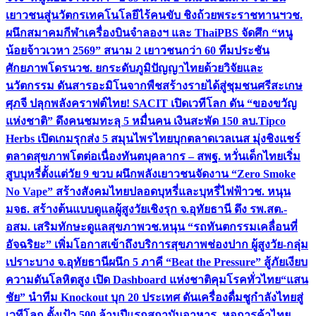
เยาวชนสู่นวัตกรเทคโนโลยีไร้คนขับ ชิงถ้วยพระราชทานฯ
วช.
ผนึกสมาคมกีฬาเครื่องบินจำลองฯ และ ThaiPBS จัดศึก “หนู
น้อยจ้าวเวหา 2569” สนาม 2 เยาวชนกว่า 60 ทีมประชัน
ศักยภาพโดรน
วช. ยกระดับภูมิปัญญาไทยด้วยวิจัยและ
นวัตกรรม ดันสารอะมิโนจากพืชสร้างรายได้สู่ชุมชนศรีสะเกษ
ศุภจี ปลุกพลังคราฟต์ไทย! SACIT เปิดเวทีโลก ดัน “ของขวัญ
แห่งชาติ” ดึงคนชมทะลุ 5 หมื่นคน เงินสะพัด 150 ลบ.
Tipco
Herbs เปิดเกมรุกส่ง 5 สมุนไพรไทยบุกตลาดเวลเนส มุ่งชิงแชร์
ตลาดสุขภาพโตต่อเนื่อง
ทันตบุคลากร – สพฐ. หวั่นเด็กไทยเริ่ม
สูบบุหรี่ตั้งแต่วัย 9 ขวบ ผนึกพลังเยาวชนจัดงาน “Zero Smoke
No Vape” สร้างสังคมไทยปลอดบุหรี่และบุหรี่ไฟฟ้า
วช. หนุน
มจธ. สร้างต้นแบบดูแลผู้สูงวัยเชิงรุก จ.อุทัยธานี ดึง รพ.สต.-
อสม. เสริมทักษะดูแลสุขภาพ
วช.หนุน “รถทันตกรรมเคลื่อนที่
อัจฉริยะ” เพิ่มโอกาสเข้าถึงบริการสุขภาพช่องปาก ผู้สูงวัย-กลุ่ม
เปราะบาง จ.อุทัยธานี
ผนึก 5 ภาคี “Beat the Pressure” สู้ภัยเงียบ
ความดันโลหิตสูง เปิด Dashboard แห่งชาติคุมโรคทั่วไทย
“แสน
ชัย” นำทีม Knockout บุก 20 ประเทศ ดันเครื่องดื่มชูกำลังไทยสู่
เวทีโลก ตั้งเป้า 500 ล้านปีแรก
สถาบันอาหาร–หอการค้าไทย