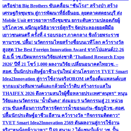
เครือข่าย Big Brothers ขับเคลื่อน “ชันโรง” สร้างป่า สร้าง
เศรษฐกิจชุมชน สู่การพัฒนาที่ยั่งยืน
อย. ลุยตลาดสดธนบุรี ส่ง
Mobile Unit ตรวจอาหารถึงชุมชน ยกระดับความปลอดภัยผู้
บริโภค
วช. ผนึกมูลนิธิอาจารย์สุกรีฯ จัดประลองยอดฝีมือ
เยาวชนดนตรี ครั้งที่ 4 รอบรองฯ ภาคกลาง ชิงถ้วยพระราช
ทานฯ
วช. ปลื้ม! นวัตกรรมไทยสร้างชื่อบนเวทีโลก คว้ารางวัล
สูงสุด The Best Foreign Innovation Award จากโปแลนด์
22-26
มิ.ย.นี้ วช.เปิดมหกรรมวิจัยแห่งชาติ ‘Thailand Research Expo
2026’ ปีที่ 21 โชว์ 1,000 ผลงานวิจัย เปลี่ยนอนาคตไทย
วช. –
สอศ. ปั้นนักประดิษฐ์อาชีวะรุ่นใหม่ ผ่านโครงการ TVET Smart
Idea2Innovation สู่การใช้งานจริง
OROM เครื่องดื่มแพลนต์เบส
จากมะม่วงหิมพานต์และกล้วยน้ำว้าดิบ สร้างกระแสใน
THAIFEX 2026 ดึงความสนใจผู้ซื้อหลายประเทศ
“ดนุพร” หนุน
วิจัยและนวัตกรรม ‘น้ำมั่นคง’ ส่งมอบ 9 นวัตกรรมสู่ 21 หน่วย
งาน ขับเคลื่อนการบริหารจัดการน้ำขอนแก่น–ชัยภูมิ
วช.-สอศ.
ปลื้มนักประดิษฐ์อาชีวะอีสาน คว้ารางวัล “กิจกรรมติดดาว”
TVET Smart Idea2Innovation 2569 ดันผลงานสู่การใช้งาน
จริง
“หนูน้อยจ้าวเวหา” ปี 69 สนาม 2 ได้แชมป์แล้ว! วช. ปั้น