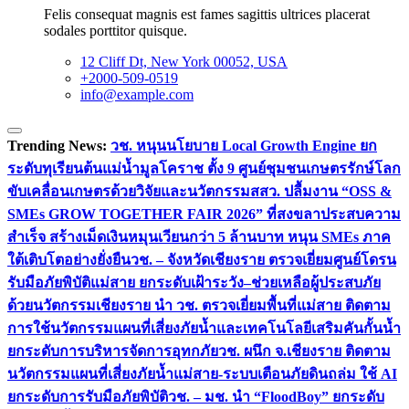
Felis consequat magnis est fames sagittis ultrices placerat
sodales porttitor quisque.
12 Cliff Dt, New York 00052, USA
+2000-509-0519
info@example.com
Trending News:
วช. หนุนนโยบาย Local Growth Engine ยก
ระดับทุเรียนต้นแม่น้ำมูลโคราช ตั้ง 9 ศูนย์ชุมชนเกษตรรักษ์โลก
ขับเคลื่อนเกษตรด้วยวิจัยและนวัตกรรม
สสว. ปลื้มงาน “OSS &
SMEs GROW TOGETHER FAIR 2026” ที่สงขลาประสบความ
สำเร็จ สร้างเม็ดเงินหมุนเวียนกว่า 5 ล้านบาท หนุน SMEs ภาค
ใต้เติบโตอย่างยั่งยืน
วช. – จังหวัดเชียงราย ตรวจเยี่ยมศูนย์โดรน
รับมือภัยพิบัติแม่สาย ยกระดับเฝ้าระวัง–ช่วยเหลือผู้ประสบภัย
ด้วยนวัตกรรม
เชียงราย นำ วช. ตรวจเยี่ยมพื้นที่แม่สาย ติดตาม
การใช้นวัตกรรมแผนที่เสี่ยงภัยน้ำและเทคโนโลยีเสริมคันกั้นน้ำ
ยกระดับการบริหารจัดการอุทกภัย
วช. ผนึก จ.เชียงราย ติดตาม
นวัตกรรมแผนที่เสี่ยงภัยน้ำแม่สาย-ระบบเตือนภัยดินถล่ม ใช้ AI
ยกระดับการรับมือภัยพิบัติ
วช. – มช. นำ “FloodBoy” ยกระดับ