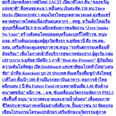
ศุภจี ปลุกพลังคราฟต์ไทย! SACIT เปิดเวทีโลก ดัน “ของขวัญ
แห่งชาติ” ดึงคนชมทะลุ 5 หมื่นคน เงินสะพัด 150 ลบ.
Tipco
Herbs เปิดเกมรุกส่ง 5 สมุนไพรไทยบุกตลาดเวลเนส มุ่งชิงแชร์
ตลาดสุขภาพโตต่อเนื่อง
ทันตบุคลากร – สพฐ. หวั่นเด็กไทยเริ่ม
สูบบุหรี่ตั้งแต่วัย 9 ขวบ ผนึกพลังเยาวชนจัดงาน “Zero Smoke
No Vape” สร้างสังคมไทยปลอดบุหรี่และบุหรี่ไฟฟ้า
วช. หนุน
มจธ. สร้างต้นแบบดูแลผู้สูงวัยเชิงรุก จ.อุทัยธานี ดึง รพ.สต.-
อสม. เสริมทักษะดูแลสุขภาพ
วช.หนุน “รถทันตกรรมเคลื่อนที่
อัจฉริยะ” เพิ่มโอกาสเข้าถึงบริการสุขภาพช่องปาก ผู้สูงวัย-กลุ่ม
เปราะบาง จ.อุทัยธานี
ผนึก 5 ภาคี “Beat the Pressure” สู้ภัยเงียบ
ความดันโลหิตสูง เปิด Dashboard แห่งชาติคุมโรคทั่วไทย
“แสน
ชัย” นำทีม Knockout บุก 20 ประเทศ ดันเครื่องดื่มชูกำลังไทยสู่
เวทีโลก ตั้งเป้า 500 ล้านปีแรก
สถาบันอาหาร–หอการค้าไทย
ผนึกแผน 3 ปี ดัน Future Food เจาะตลาดอินเดีย 1.46 พันล้าน
คน
“ยศชนัน” ผนึก วช. – มช. ขับเคลื่อนนวัตกรรมจัดการ PM2.5
เชิงพื้นที่ หนุน “อากาศสะอาดและสายน้ำมั่นคง” เพื่อคุณภาพ
ชีวิตประชาชนภาคเหนืออย่างยั่งยืน
วช. ปั้นเยาวชน AI จัดอบรม
เขียนโปรแกรมโดรนแปรอักษร เสริมทักษะนวัตกรรมสู่ภาค