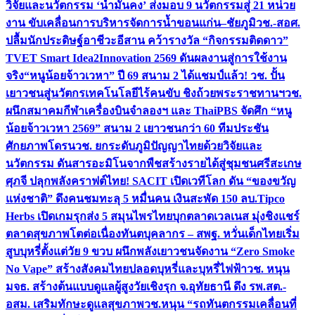
วิจัยและนวัตกรรม ‘น้ำมั่นคง’ ส่งมอบ 9 นวัตกรรมสู่ 21 หน่วย
งาน ขับเคลื่อนการบริหารจัดการน้ำขอนแก่น–ชัยภูมิ
วช.-สอศ.
ปลื้มนักประดิษฐ์อาชีวะอีสาน คว้ารางวัล “กิจกรรมติดดาว”
TVET Smart Idea2Innovation 2569 ดันผลงานสู่การใช้งาน
จริง
“หนูน้อยจ้าวเวหา” ปี 69 สนาม 2 ได้แชมป์แล้ว! วช. ปั้น
เยาวชนสู่นวัตกรเทคโนโลยีไร้คนขับ ชิงถ้วยพระราชทานฯ
วช.
ผนึกสมาคมกีฬาเครื่องบินจำลองฯ และ ThaiPBS จัดศึก “หนู
น้อยจ้าวเวหา 2569” สนาม 2 เยาวชนกว่า 60 ทีมประชัน
ศักยภาพโดรน
วช. ยกระดับภูมิปัญญาไทยด้วยวิจัยและ
นวัตกรรม ดันสารอะมิโนจากพืชสร้างรายได้สู่ชุมชนศรีสะเกษ
ศุภจี ปลุกพลังคราฟต์ไทย! SACIT เปิดเวทีโลก ดัน “ของขวัญ
แห่งชาติ” ดึงคนชมทะลุ 5 หมื่นคน เงินสะพัด 150 ลบ.
Tipco
Herbs เปิดเกมรุกส่ง 5 สมุนไพรไทยบุกตลาดเวลเนส มุ่งชิงแชร์
ตลาดสุขภาพโตต่อเนื่อง
ทันตบุคลากร – สพฐ. หวั่นเด็กไทยเริ่ม
สูบบุหรี่ตั้งแต่วัย 9 ขวบ ผนึกพลังเยาวชนจัดงาน “Zero Smoke
No Vape” สร้างสังคมไทยปลอดบุหรี่และบุหรี่ไฟฟ้า
วช. หนุน
มจธ. สร้างต้นแบบดูแลผู้สูงวัยเชิงรุก จ.อุทัยธานี ดึง รพ.สต.-
อสม. เสริมทักษะดูแลสุขภาพ
วช.หนุน “รถทันตกรรมเคลื่อนที่