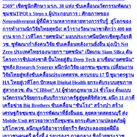
2569” เชิดชูนักศึกษา มรภ. 38 แห่ง ขับเคลื่อนนวัตกรรมพัฒนา
ชุมชน
TPQI x Steps x ผู้ประกอบการ : ศักยภาพของ
Neurodivergent ผู้ที่มีความหลากหลายทางการรับรู้ สู่โลกของ
การทำงาน
นักวิจัยไทยสุดปัง! คว้ารางวัลนานาชาติกว่า 400 ผล
งาน จาก 7 เวทีโลก “ยศชนัน” มอบประกาศนียบัตรเชิดชูเกียรติ
วช. ชูพัฒนากำลังคนวิจัย ขับเคลื่อนพลังงานยั่งยืน มุ่งเป้า Net
Zero ประเทศไทย
รองนายกฯ “ยศชนัน” เปิดเกม Siam Silica ดัน
โครงการชิปแห่งชาติ ปั้นไทยสู่ฮับ Deep Tech อาเซียน
“ยศชนัน”
ชูพลัง Research Synergy ผนึกนักวิจัย-เอกชน-ชุมชน เปลี่ยนงาน
วิจัยไทยสู่พลังขับเคลื่อนประเทศ
สรพ. ครบรอบ 17 ปี ชูมาตรฐาน
HA ไทยสู่เวทีโลก ปักหมุด Digital Health ยกระดับระบบสุขภาพ
สู่สากล
วช. ดัน “CIBbot” AI ผู้ช่วยกฎหมาย 24 ชั่วโมง ต้นแบบ
นวัตกรรมวิจัยยกระดับบริการภาครัฐสู่ยุคดิจิทัล
วช. ผนึก 11 ภาคี
เครือข่าย Big Brothers ขับเคลื่อน “ชันโรง” สร้างป่า สร้าง
เศรษฐกิจชุมชน สู่การพัฒนาที่ยั่งยืน
อย. ลุยตลาดสดธนบุรี ส่ง
Mobile Unit ตรวจอาหารถึงชุมชน ยกระดับความปลอดภัยผู้
บริโภค
วช. ผนึกมูลนิธิอาจารย์สุกรีฯ จัดประลองยอดฝีมือ
เยาวชนดนตรี ครั้งที่ 4 รอบรองฯ ภาคกลาง ชิงถ้วยพระราช