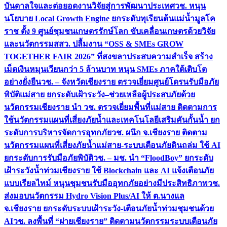
บันดาลใจและต่อยอดงานวิจัยสู่การพัฒนาประเทศ
วช. หนุน
นโยบาย Local Growth Engine ยกระดับทุเรียนต้นแม่น้ำมูลโค
ราช ตั้ง 9 ศูนย์ชุมชนเกษตรรักษ์โลก ขับเคลื่อนเกษตรด้วยวิจัย
และนวัตกรรม
สสว. ปลื้มงาน “OSS & SMEs GROW
TOGETHER FAIR 2026” ที่สงขลาประสบความสำเร็จ สร้าง
เม็ดเงินหมุนเวียนกว่า 5 ล้านบาท หนุน SMEs ภาคใต้เติบโต
อย่างยั่งยืน
วช. – จังหวัดเชียงราย ตรวจเยี่ยมศูนย์โดรนรับมือภัย
พิบัติแม่สาย ยกระดับเฝ้าระวัง–ช่วยเหลือผู้ประสบภัยด้วย
นวัตกรรม
เชียงราย นำ วช. ตรวจเยี่ยมพื้นที่แม่สาย ติดตามการ
ใช้นวัตกรรมแผนที่เสี่ยงภัยน้ำและเทคโนโลยีเสริมคันกั้นน้ำ ยก
ระดับการบริหารจัดการอุทกภัย
วช. ผนึก จ.เชียงราย ติดตาม
นวัตกรรมแผนที่เสี่ยงภัยน้ำแม่สาย-ระบบเตือนภัยดินถล่ม ใช้ AI
ยกระดับการรับมือภัยพิบัติ
วช. – มช. นำ “FloodBoy” ยกระดับ
เฝ้าระวังน้ำท่วมเชียงราย ใช้ Blockchain และ AI แจ้งเตือนภัย
แบบเรียลไทม์ หนุนชุมชนรับมืออุทกภัยอย่างมีประสิทธิภาพ
วช.
ส่งมอบนวัตกรรม Hydro Vision Plus/AI ให้ ต.นางแล
จ.เชียงราย ยกระดับระบบเฝ้าระวัง-เตือนภัยน้ำท่วมชุมชนด้วย
AI
วช. ลงพื้นที่ “ฝายเชียงราย” ติดตามนวัตกรรมระบบเตือนภัย