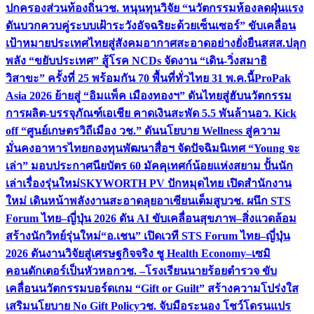
ปกครองส่วนท้องถิ่น
วช. หนุนทุนวิจัย “นวัตกรรมห้องลดฝุ่นแรง
ดันบวกควบคู่ระบบเฝ้าระวังอัจฉริยะด้วยเซ็นเซอร์” ขับเคลื่อน
เป้าหมายประเทศไทยสู่สังคมอากาศสะอาดอย่างยั่งยืน
สสส.ปลุก
พลัง “ขยับประเทศ” สู้โรค NCDs จัดงาน “เดิน-วิ่งสมาธิ
วิสาขะ” ครั้งที่ 25 พร้อมกัน 70 พื้นที่ทั่วไทย 31 พ.ค.นี้
ProPak
Asia 2026 ย้ายสู่ “อิมแพ็ค เมืองทองฯ” ดันไทยสู่ฮับนวัตกรรม
การผลิต-บรรจุภัณฑ์เอเชีย คาดเงินสะพัด 5.5 พันล้าน
อว. Kick
off “ศูนย์เกษตรวิถีเมือง วช.” ดันนโยบาย Wellness สู่ความ
มั่นคงอาหารไทย
กองทุนพัฒนาสื่อฯ จัดปัจฉิมนิเทศ “Young จะ
เล่า” มอบประกาศนียบัตร 60 มัคคุเทศก์น้อยแห่งสยาม ปั้นนัก
เล่าเรื่องรุ่นใหม่
SKYWORTH PV ปักหมุดไทย เปิดสำนักงาน
ใหม่ เดินหน้าพลังงานสะอาดลุยอาเซียนเต็มสูบ
วช. ผนึก STS
Forum ไทย–ญี่ปุ่น 2026 ดัน AI ขับเคลื่อนสุขภาพ–สิ่งแวดล้อม
สร้างนักวิทย์รุ่นใหม่
“อ.เชน” เปิดเวที STS Forum ไทย–ญี่ปุ่น
2026 ดันงานวิจัยสู่เศรษฐกิจจริง ชู Health Economy–เซมิ
คอนดักเตอร์เป็นหัวหอก
วช. –โรงเรียนนายร้อยตำรวจ ขับ
เคลื่อนนวัตกรรมบอร์ดเกม “Gift or Guilt” สร้างความโปร่งใส
เสริมนโยบาย No Gift Policy
วช. จับมือระนอง โชว์โดรนแปร