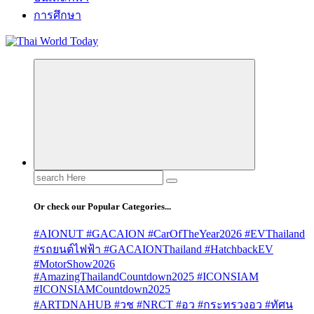
การศึกษา
Search
for:
Or check our Popular Categories...
#AIONUT #GACAION #CarOfTheYear2026 #EVThailand
#รถยนต์ไฟฟ้า #GACAIONThailand #HatchbackEV
#MotorShow2026
#AmazingThailandCountdown2025 #ICONSIAM
#ICONSIAMCountdown2025
#ARTDNAHUB #วช #NRCT #อว #กระทรวงอว #ทัศน