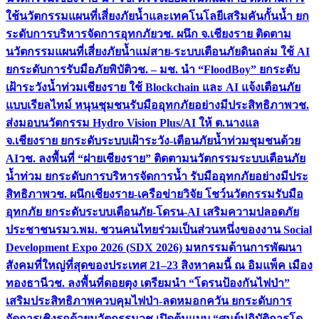
ใช้นวัตกรรมแผนที่เสี่ยงภัยน้ำและเทคโนโลยีเสริมคันกั้นน้ำ ยก
ระดับการบริหารจัดการอุทกภัย
วช. ผนึก จ.เชียงราย ติดตาม
นวัตกรรมแผนที่เสี่ยงภัยน้ำแม่สาย-ระบบเตือนภัยดินถล่ม ใช้ AI
ยกระดับการรับมือภัยพิบัติ
วช. – มช. นำ “FloodBoy” ยกระดับ
เฝ้าระวังน้ำท่วมเชียงราย ใช้ Blockchain และ AI แจ้งเตือนภัย
แบบเรียลไทม์ หนุนชุมชนรับมืออุทกภัยอย่างมีประสิทธิภาพ
วช.
ส่งมอบนวัตกรรม Hydro Vision Plus/AI ให้ ต.นางแล
จ.เชียงราย ยกระดับระบบเฝ้าระวัง-เตือนภัยน้ำท่วมชุมชนด้วย
AI
วช. ลงพื้นที่ “ฝายเชียงราย” ติดตามนวัตกรรมระบบเตือนภัย
น้ำท่วม ยกระดับการบริหารจัดการน้ำ รับมืออุทกภัยอย่างมีประ
สิทธิภาพ
วช. ผนึกเชียงราย-เครือข่ายวิจัย โชว์นวัตกรรมรับมือ
อุทกภัย ยกระดับระบบเตือนภัย-โดรน-AI เสริมความปลอดภัย
ประชาชน
รมว.พม. ชวนคนไทยร่วมเป็นส่วนหนึ่งของงาน Social
Development Expo 2026 (SDX 2026) มหกรรมด้านการพัฒนา
สังคมที่ใหญ่ที่สุดของประเทศ 21–23 สิงหาคมนี้ ณ อิมแพ็ค เมือง
ทองธานี
วช. ลงพื้นที่ดอยตุง เตรียมนำ “โดรนป้องกันไฟป่า”
เสริมประสิทธิภาพควบคุมไฟป่า-ลดหมอกควัน ยกระดับการ
จัดการเชิงรุกด้วยนวัตกรรม
วช.เปิดต้นแบบ “ศูนย์ปฏิบัติการโด