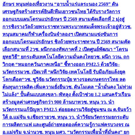
อักษร หนุนท่องเที่ยวงาน “อาบน้ำแร่แลระนอง 2569” ดัน
เศรษฐกิจสร้างสรรค์
ยินดี!ทีมเยาวชนไทย ได้รับรางวัลการ
ออกแบบแผนโดรนแปรอักษร ปี 2569 สนามคัดเลือกที่ 2 มุ่งสู่
การชิงรางวัลถ้วยพระราชทานพระบาทสมเด็จพระเจ้าอยู่หัว
วช.
หนุนสมาคมกีฬาเครื่องบินจำลองฯ เปิดสนามแข่งขันการ
ออกแบบโดรนแปรอักษร ชิงถ้วยพระราชทาน ปี 2569 สนามคัด
เลือกสนามที่ 2
วช. ผนึกกองทัพภาคที่ 2 เปิดศูนย์พัฒนา “โดรน
ยุทธวิธี” ยกระดับเทคโนโลยีความมั่นคงไทย
วช. ผนึก ววน. ถก
วิกฤต “หมอกควันภาคเหนือ” ชี้ทางออก PM2.5 ด้วยวิจัย–
นวัตกรรม
วช. เปิดเวที “ผนึกวิจัย-เทคโนโลยี รับมือภัยแล้งยุค
โลกเดือด“
วช. ชูวิจัย-นวัตกรรมปุ๋ย ทางรอดเกษตรกรไทย ลด
ต้นทุนการผลิต-เพิ่มความยั่งยืน
วช. ดันโมเดล “น้ำมั่นคง ไม่ท่วม
ไม่แล้ง” ปั้นต้นแบบสงขลา–พัทลุง ตั้งเป้าช่วย 1.2 แสนครัวเรือน
สร้างมูลค่าเศรษฐกิจกว่า 900 ล้านบาท
วช. หนุน วว. นำ
นวัตกรรมแก้ปัญหา PM2.5 ต่อยอดงานวิจัยสู่ชุมชน ณ ต.จันจว้า
ใต้ อ.แม่จัน จ.เชียงราย
วช. หนุน วว. นำวิจัยนวัตกรรมยกระดับ
การผลิตกาแฟ และศูนย์ถ่ายทอดองค์ความรู้กาแฟครบวงจร ณ
อ.แม่จริม จ.น่าน
วช. หนุน มศว. “นวัตกรรมเพื่อน้ำที่มั่นคง” ยก