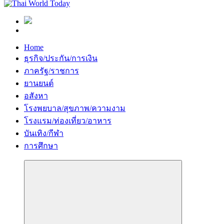
Home
ธุรกิจ/ประกัน/การเงิน
ภาครัฐ/ราชการ
ยานยนต์
อสังหา
โรงพยบาล/สุขภาพ/ความงาม
โรงแรม/ท่องเที่ยว/อาหาร
บันเทิง/กีฬา
การศึกษา