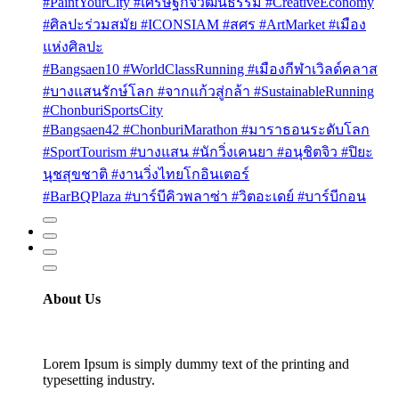
#PaintYourCity #เศรษฐกิจวัฒนธรรม #CreativeEconomy
#ศิลปะร่วมสมัย #ICONSIAM #สศร #ArtMarket #เมือง
แห่งศิลปะ
#Bangsaen10 #WorldClassRunning #เมืองกีฬาเวิลด์คลาส
#บางแสนรักษ์โลก #จากแก้วสู่กล้า #SustainableRunning
#ChonburiSportsCity
#Bangsaen42 #ChonburiMarathon #มาราธอนระดับโลก
#SportTourism #บางแสน #นักวิ่งเคนยา #อนุชิตจิว #ปิยะ
นุชสุขชาติ #งานวิ่งไทยโกอินเตอร์
#BarBQPlaza #บาร์บีคิวพลาซ่า #วิตอะเดย์ #บาร์บีกอน
About Us
Lorem Ipsum is simply dummy text of the printing and
typesetting industry.