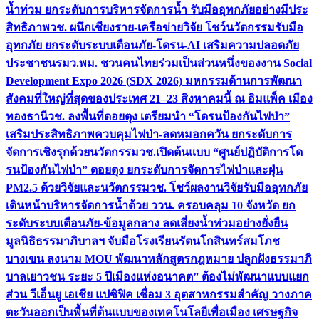
น้ำท่วม ยกระดับการบริหารจัดการน้ำ รับมืออุทกภัยอย่างมีประ
สิทธิภาพ
วช. ผนึกเชียงราย-เครือข่ายวิจัย โชว์นวัตกรรมรับมือ
อุทกภัย ยกระดับระบบเตือนภัย-โดรน-AI เสริมความปลอดภัย
ประชาชน
รมว.พม. ชวนคนไทยร่วมเป็นส่วนหนึ่งของงาน Social
Development Expo 2026 (SDX 2026) มหกรรมด้านการพัฒนา
สังคมที่ใหญ่ที่สุดของประเทศ 21–23 สิงหาคมนี้ ณ อิมแพ็ค เมือง
ทองธานี
วช. ลงพื้นที่ดอยตุง เตรียมนำ “โดรนป้องกันไฟป่า”
เสริมประสิทธิภาพควบคุมไฟป่า-ลดหมอกควัน ยกระดับการ
จัดการเชิงรุกด้วยนวัตกรรม
วช.เปิดต้นแบบ “ศูนย์ปฏิบัติการโด
รนป้องกันไฟป่า” ดอยตุง ยกระดับการจัดการไฟป่าและฝุ่น
PM2.5 ด้วยวิจัยและนวัตกรรม
วช. โชว์ผลงานวิจัยรับมืออุทกภัย
เดินหน้าบริหารจัดการน้ำด้วย ววน. ครอบคลุม 10 จังหวัด ยก
ระดับระบบเตือนภัย-ข้อมูลกลาง ลดเสี่ยงน้ำท่วมอย่างยั่งยืน
มูลนิธิธรรมาภิบาลฯ จับมือโรงเรียนรัตนโกสินทร์สมโภช
บางเขน ลงนาม MOU พัฒนาหลักสูตรกฎหมาย ปลูกฝังธรรมาภิ
บาลเยาวชน ระยะ 5 ปี
เมืองแห่งอนาคต” ต้องไม่พัฒนาแบบแยก
ส่วน วีเอ็นยู เอเชีย แปซิฟิค เชื่อม 3 อุตสาหกรรมสำคัญ วางภาค
ตะวันออกเป็นพื้นที่ต้นแบบของเทคโนโลยีเพื่อเมือง เศรษฐกิจ