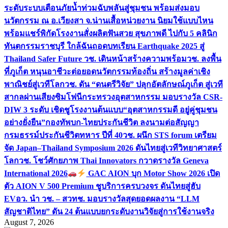
ระดับระบบเตือนภัยน้ำท่วมฉับพลันสู่ชุมชน พร้อมส่งมอบ
นวัตกรรม ณ อ.เวียงสา จ.น่าน
เสื้อหน่วยงาน นิยมใช้แบบไหน
พร้อมแชร์พิกัดโรงงานสั่งผลิต
ฟันสวย สุขภาพดี ไปกับ 5 คลินิก
ทันตกรรมราชบุรี ใกล้ฉัน
ถอดบทเรียน Earthquake 2025 สู่
Thailand Safer Future วช. เดินหน้าสร้างความพร้อม
วช. ลงพื้น
ที่ภูเก็ต หนุนอาชีวะต่อยอดนวัตกรรมท้องถิ่น สร้างมูลค่าเชิง
พาณิชย์สู่เวทีโลก
วช. ดัน “ดนตรีวิจัย” ปลุกอัตลักษณ์ภูเก็ต สู่เวที
สากลผ่านเสียงซิมโฟนี
กระทรวงอุตสาหกรรม มอบรางวัล CSR-
DIW 3 ระดับ เชิดชูโรงงานต้นแบบ“อุตสาหกรรมดี อยู่คู่ชุมชน
อย่างยั่งยืน”
กองทัพบก-ไทยประกันชีวิต ลงนามต่อสัญญา
กรมธรรม์ประกันชีวิตทหาร ปีที่ 40
วช. ผนึก STS forum เตรียม
จัด Japan–Thailand Symposium 2026 ดันไทยสู่เวทีวิทยาศาสตร์
โลก
วช. โชว์ศักยภาพ Thai Innovators กวาดรางวัล Geneva
International 2026
GAC AION บุก Motor Show 2026 เปิด
ตัว AION V 500 Premium ชูบริการครบวงจร ดันไทยสู่ฮับ
EV
อว. นำ วช. – สวทช. มอบรางวัลสุดยอดผลงาน “LLM
สัญชาติไทย” ดัน 24 ต้นแบบยกระดับงานวิจัยสู่การใช้งานจริง
August 7, 2026