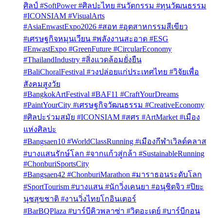
ศิลป์ #SoftPower #ศิลปะไทย #นวัตกรรม #ทุนวัฒนธรรม
#ICONSIAM #VisualArts
#AsiaEnwastExpo2026 #สอท #อุตสาหกรรมสีเขียว
#เศรษฐกิจหมุนเวียน #พลังงานสะอาด #ESG
#EnwastExpo #GreenFuture #CircularEconomy
#ThailandIndustry #สิ่งแวดล้อมยั่งยืน
#BaliChoralFestival #วงปล่อยแก่ประเทศไทย #วิจัยเพื่อ
สังคมสูงวัย
#BangkokArtFestival #BAF11 #CraftYourDreams
#PaintYourCity #เศรษฐกิจวัฒนธรรม #CreativeEconomy
#ศิลปะร่วมสมัย #ICONSIAM #สศร #ArtMarket #เมือง
แห่งศิลปะ
#Bangsaen10 #WorldClassRunning #เมืองกีฬาเวิลด์คลาส
#บางแสนรักษ์โลก #จากแก้วสู่กล้า #SustainableRunning
#ChonburiSportsCity
#Bangsaen42 #ChonburiMarathon #มาราธอนระดับโลก
#SportTourism #บางแสน #นักวิ่งเคนยา #อนุชิตจิว #ปิยะ
นุชสุขชาติ #งานวิ่งไทยโกอินเตอร์
#BarBQPlaza #บาร์บีคิวพลาซ่า #วิตอะเดย์ #บาร์บีกอน