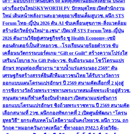
เล่า” มอบประกาศนียบัตร 60 มัคคุเทศก์น้อยแห่งสยาม ปั้นนัก
เล่าเรื่องรุ่นใหม่
SKYWORTH PV ปักหมุดไทย เปิดสำนักงาน
ใหม่ เดินหน้าพลังงานสะอาดลุยอาเซียนเต็มสูบ
วช. ผนึก STS
Forum ไทย–ญี่ปุ่น 2026 ดัน AI ขับเคลื่อนสุขภาพ–สิ่งแวดล้อม
สร้างนักวิทย์รุ่นใหม่
“อ.เชน” เปิดเวที STS Forum ไทย–ญี่ปุ่น
2026 ดันงานวิจัยสู่เศรษฐกิจจริง ชู Health Economy–เซมิ
คอนดักเตอร์เป็นหัวหอก
วช. –โรงเรียนนายร้อยตำรวจ ขับ
เคลื่อนนวัตกรรมบอร์ดเกม “Gift or Guilt” สร้างความโปร่งใส
เสริมนโยบาย No Gift Policy
วช. จับมือระนอง โชว์โดรนแปร
อักษร หนุนท่องเที่ยวงาน “อาบน้ำแร่แลระนอง 2569” ดัน
เศรษฐกิจสร้างสรรค์
ยินดี!ทีมเยาวชนไทย ได้รับรางวัลการ
ออกแบบแผนโดรนแปรอักษร ปี 2569 สนามคัดเลือกที่ 2 มุ่งสู่
การชิงรางวัลถ้วยพระราชทานพระบาทสมเด็จพระเจ้าอยู่หัว
วช.
หนุนสมาคมกีฬาเครื่องบินจำลองฯ เปิดสนามแข่งขันการ
ออกแบบโดรนแปรอักษร ชิงถ้วยพระราชทาน ปี 2569 สนามคัด
เลือกสนามที่ 2
วช. ผนึกกองทัพภาคที่ 2 เปิดศูนย์พัฒนา “โดรน
ยุทธวิธี” ยกระดับเทคโนโลยีความมั่นคงไทย
วช. ผนึก ววน. ถก
วิกฤต “หมอกควันภาคเหนือ” ชี้ทางออก PM2.5 ด้วยวิจัย–