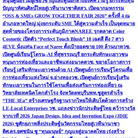
หนุนศูนย์รวมผู้เชี่ยวชาญและศูนย์กลางองค์ความรู้ ยกระดับทุน
ปัญญาทัศนศิลป์ไทยสู่เวทีนานาชาติ
สสว. เปิดฉากมหกรรม
“OSS & SMEs GROW TOGETHER FAIR 2026” ครั้งที่ 4 ณ
อำเภอหาดใหญ่ มุ่งยกระดับ SME ใต้สู่ความสำเร็จ เป็นจุดหมาย
สุดท้ายของโครงการระดับภูมิภาค
NAREE รุกตลาด Color
Cosmetic เปิดตัว “Perfect Touch Blush” 18 เฉดสี ดึง 7 สาว
4EVE นั่งแท่น Face of Naree ตั้งเป้ายอดขาย 100 ล้านบาท
วช.
เปิดศูนย์เรียนรู้โดรน–AI ที่สุพรรณบุรี ยกระดับทักษะเยาวชน
หนุนการท่องเที่ยวและอาชีพแห่งอนาคต
วช. ขยายโอกาสการ
เรียนรู้ เสริมทักษะเยาวชนด้วย AI เปิดศูนย์การเรียนรู้โดรนเพื่อ
การท่องเที่ยวแห่งใหม่ จ.อ่างทอง
วช. เปิดศูนย์การเรียนรู้เสริม
ทักษะเยาวชนในการใช้โดรนเพื่อส่งเสริมการท่องเที่ยว ณ
วิทยาลัยเทคนิคโคกสำโรง จังหวัดลพบุรี
บพท.ชูสูตรสำเร็จ
“THE 3Ea” สร้างเศรษฐกิจฐานรากไทยให้เติบโตด้วยการสร้าง
LE-Local Enterprises
วช. แถลงข่าวนักประดิษฐ์ไทย คว้ารางวัล
จากเวที 2026 Japan Design, Idea and Invention Expo (JDIE
2026) ชูศักยภาพสิ่งประดิษฐ์นวัตกรรมไทยสู่เวทีนานาชา
ติ
ศ.ดร.ยศชนัน ชู “ทุนมนุษย์” กุญแจสู่อนาคตไทย เร่งสร้าง