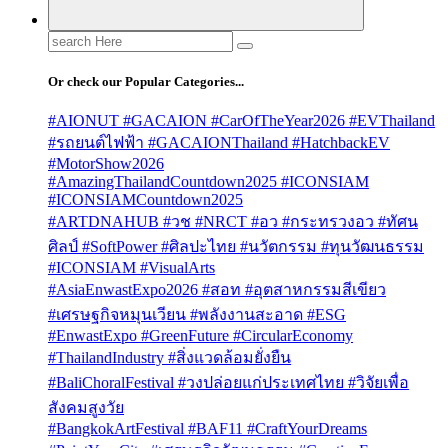
Search
for:
Or check our Popular Categories...
#AIONUT #GACAION #CarOfTheYear2026 #EVThailand
#รถยนต์ไฟฟ้า #GACAIONThailand #HatchbackEV
#MotorShow2026
#AmazingThailandCountdown2025 #ICONSIAM
#ICONSIAMCountdown2025
#ARTDNAHUB #วช #NRCT #อว #กระทรวงอว #ทัศน
ศิลป์ #SoftPower #ศิลปะไทย #นวัตกรรม #ทุนวัฒนธรรม
#ICONSIAM #VisualArts
#AsiaEnwastExpo2026 #สอท #อุตสาหกรรมสีเขียว
#เศรษฐกิจหมุนเวียน #พลังงานสะอาด #ESG
#EnwastExpo #GreenFuture #CircularEconomy
#ThailandIndustry #สิ่งแวดล้อมยั่งยืน
#BaliChoralFestival #วงปล่อยแก่ประเทศไทย #วิจัยเพื่อ
สังคมสูงวัย
#BangkokArtFestival #BAF11 #CraftYourDreams