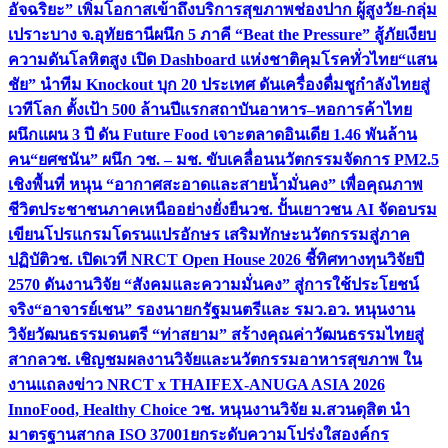
อัจฉริยะ” เพิ่มโอกาสเข้าถึงบริการสุขภาพช่องปาก ผู้สูงวัย-กลุ่ม
เปราะบาง จ.อุทัยธานี
ผนึก 5 ภาคี “Beat the Pressure” สู้ภัยเงียบ
ความดันโลหิตสูง เปิด Dashboard แห่งชาติคุมโรคทั่วไทย
“แสน
ชัย” นำทีม Knockout บุก 20 ประเทศ ดันเครื่องดื่มชูกำลังไทยสู่
เวทีโลก ตั้งเป้า 500 ล้านปีแรก
สถาบันอาหาร–หอการค้าไทย
ผนึกแผน 3 ปี ดัน Future Food เจาะตลาดอินเดีย 1.46 พันล้าน
คน
“ยศชนัน” ผนึก วช. – มช. ขับเคลื่อนนวัตกรรมจัดการ PM2.5
เชิงพื้นที่ หนุน “อากาศสะอาดและสายน้ำมั่นคง” เพื่อคุณภาพ
ชีวิตประชาชนภาคเหนืออย่างยั่งยืน
วช. ปั้นเยาวชน AI จัดอบรม
เขียนโปรแกรมโดรนแปรอักษร เสริมทักษะนวัตกรรมสู่ภาค
ปฏิบัติ
วช. เปิดเวที NRCT Open House 2026 ชี้ทิศทางทุนวิจัยปี
2570 ดันงานวิจัย “สังคมและความมั่นคง” สู่การใช้ประโยชน์
จริง
“อาจารย์เชน” รองนายกรัฐมนตรีและ รมว.อว. หนุนงาน
วิจัยวัฒนธรรมดนตรี “ท่าสยาม” สร้างคุณค่าวัฒนธรรมไทยสู่
สากล
วช. เชิญชมผลงานวิจัยและนวัตกรรมอาหารสุขภาพ ใน
งานแถลงข่าว NRCT x THAIFEX-ANUGA ASIA 2026
InnoFood, Healthy Choice
วช. หนุนงานวิจัย ม.สวนดุสิต นำ
มาตรฐานสากล ISO 37001ยกระดับความโปร่งใสองค์กร