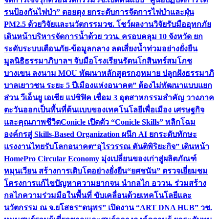
รนป้องกันไฟป่า” ดอยตุง ยกระดับการจัดการไฟป่าและฝุ่น
PM2.5 ด้วยวิจัยและนวัตกรรม
วช. โชว์ผลงานวิจัยรับมืออุทกภัย
เดินหน้าบริหารจัดการน้ำด้วย ววน. ครอบคลุม 10 จังหวัด ยก
ระดับระบบเตือนภัย-ข้อมูลกลาง ลดเสี่ยงน้ำท่วมอย่างยั่งยืน
มูลนิธิธรรมาภิบาลฯ จับมือโรงเรียนรัตนโกสินทร์สมโภช
บางเขน ลงนาม MOU พัฒนาหลักสูตรกฎหมาย ปลูกฝังธรรมาภิ
บาลเยาวชน ระยะ 5 ปี
เมืองแห่งอนาคต” ต้องไม่พัฒนาแบบแยก
ส่วน วีเอ็นยู เอเชีย แปซิฟิค เชื่อม 3 อุตสาหกรรมสำคัญ วางภาค
ตะวันออกเป็นพื้นที่ต้นแบบของเทคโนโลยีเพื่อเมือง เศรษฐกิจ
และคุณภาพชีวิต
Conicle เปิดตัว “Conicle Skills” พลิกโฉม
องค์กรสู่ Skills-Based Organization ผนึก AI ยกระดับทักษะ
แรงงานไทยรับโลกอนาคต
“อุไรวรรณ ตันติพิริยะกิจ” เดินหน้า
HomePro Circular Economy มุ่งเปลี่ยนของเก่าสู่ผลิตภัณฑ์
หมุนเวียน สร้างการเติบโตอย่างยั่งยืน
“ยศชนัน” ตรวจเยี่ยมชม
โครงการแก้ไขปัญหาความยากจน นำกลไก อววน. ร่วมสร้าง
กลไกความร่วมมือในพื้นที่ ขับเคลื่อนด้วยเทคโนโลยีและ
นวัตกรรม ณ จ.ยโสธร
“ดนุพร” เปิดงาน “ART DNA HUB” วช.