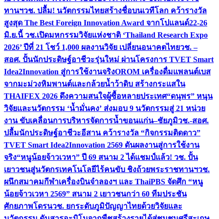
ทานฯ
วช. ปลื้ม! นวัตกรรมไทยสร้างชื่อบนเวทีโลก คว้ารางวัล
สูงสุด The Best Foreign Innovation Award จากโปแลนด์
22-26
มิ.ย.นี้ วช.เปิดมหกรรมวิจัยแห่งชาติ ‘Thailand Research Expo
2026’ ปีที่ 21 โชว์ 1,000 ผลงานวิจัย เปลี่ยนอนาคตไทย
วช. –
สอศ. ปั้นนักประดิษฐ์อาชีวะรุ่นใหม่ ผ่านโครงการ TVET Smart
Idea2Innovation สู่การใช้งานจริง
OROM เครื่องดื่มแพลนต์เบส
จากมะม่วงหิมพานต์และกล้วยน้ำว้าดิบ สร้างกระแสใน
THAIFEX 2026 ดึงความสนใจผู้ซื้อหลายประเทศ
“ดนุพร” หนุน
วิจัยและนวัตกรรม ‘น้ำมั่นคง’ ส่งมอบ 9 นวัตกรรมสู่ 21 หน่วย
งาน ขับเคลื่อนการบริหารจัดการน้ำขอนแก่น–ชัยภูมิ
วช.-สอศ.
ปลื้มนักประดิษฐ์อาชีวะอีสาน คว้ารางวัล “กิจกรรมติดดาว”
TVET Smart Idea2Innovation 2569 ดันผลงานสู่การใช้งาน
จริง
“หนูน้อยจ้าวเวหา” ปี 69 สนาม 2 ได้แชมป์แล้ว! วช. ปั้น
เยาวชนสู่นวัตกรเทคโนโลยีไร้คนขับ ชิงถ้วยพระราชทานฯ
วช.
ผนึกสมาคมกีฬาเครื่องบินจำลองฯ และ ThaiPBS จัดศึก “หนู
น้อยจ้าวเวหา 2569” สนาม 2 เยาวชนกว่า 60 ทีมประชัน
ศักยภาพโดรน
วช. ยกระดับภูมิปัญญาไทยด้วยวิจัยและ
นวัตกรรม ดันสารอะมิโนจากพืชสร้างรายได้สู่ชุมชนศรีสะเกษ