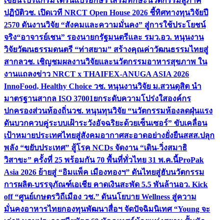
เขียนโปรแกรมโดรนแปรอักษร เสริมทักษะนวัตกรรมสู่ภาค
ปฏิบัติ
วช. เปิดเวที NRCT Open House 2026 ชี้ทิศทางทุนวิจัยปี
2570 ดันงานวิจัย “สังคมและความมั่นคง” สู่การใช้ประโยชน์
จริง
“อาจารย์เชน” รองนายกรัฐมนตรีและ รมว.อว. หนุนงาน
วิจัยวัฒนธรรมดนตรี “ท่าสยาม” สร้างคุณค่าวัฒนธรรมไทยสู่
สากล
วช. เชิญชมผลงานวิจัยและนวัตกรรมอาหารสุขภาพ ใน
งานแถลงข่าว NRCT x THAIFEX-ANUGA ASIA 2026
InnoFood, Healthy Choice
วช. หนุนงานวิจัย ม.สวนดุสิต นำ
มาตรฐานสากล ISO 37001ยกระดับความโปร่งใสองค์กร
ปกครองส่วนท้องถิ่น
วช. หนุนทุนวิจัย “นวัตกรรมห้องลดฝุ่นแรง
ดันบวกควบคู่ระบบเฝ้าระวังอัจฉริยะด้วยเซ็นเซอร์” ขับเคลื่อน
เป้าหมายประเทศไทยสู่สังคมอากาศสะอาดอย่างยั่งยืน
สสส.ปลุก
พลัง “ขยับประเทศ” สู้โรค NCDs จัดงาน “เดิน-วิ่งสมาธิ
วิสาขะ” ครั้งที่ 25 พร้อมกัน 70 พื้นที่ทั่วไทย 31 พ.ค.นี้
ProPak
Asia 2026 ย้ายสู่ “อิมแพ็ค เมืองทองฯ” ดันไทยสู่ฮับนวัตกรรม
การผลิต-บรรจุภัณฑ์เอเชีย คาดเงินสะพัด 5.5 พันล้าน
อว. Kick
off “ศูนย์เกษตรวิถีเมือง วช.” ดันนโยบาย Wellness สู่ความ
มั่นคงอาหารไทย
กองทุนพัฒนาสื่อฯ จัดปัจฉิมนิเทศ “Young จะ