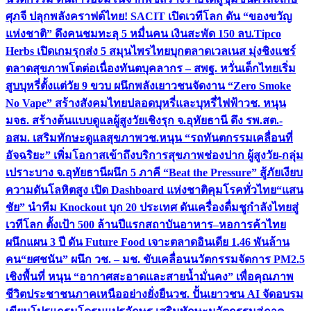
ศุภจี ปลุกพลังคราฟต์ไทย! SACIT เปิดเวทีโลก ดัน “ของขวัญ
แห่งชาติ” ดึงคนชมทะลุ 5 หมื่นคน เงินสะพัด 150 ลบ.
Tipco
Herbs เปิดเกมรุกส่ง 5 สมุนไพรไทยบุกตลาดเวลเนส มุ่งชิงแชร์
ตลาดสุขภาพโตต่อเนื่อง
ทันตบุคลากร – สพฐ. หวั่นเด็กไทยเริ่ม
สูบบุหรี่ตั้งแต่วัย 9 ขวบ ผนึกพลังเยาวชนจัดงาน “Zero Smoke
No Vape” สร้างสังคมไทยปลอดบุหรี่และบุหรี่ไฟฟ้า
วช. หนุน
มจธ. สร้างต้นแบบดูแลผู้สูงวัยเชิงรุก จ.อุทัยธานี ดึง รพ.สต.-
อสม. เสริมทักษะดูแลสุขภาพ
วช.หนุน “รถทันตกรรมเคลื่อนที่
อัจฉริยะ” เพิ่มโอกาสเข้าถึงบริการสุขภาพช่องปาก ผู้สูงวัย-กลุ่ม
เปราะบาง จ.อุทัยธานี
ผนึก 5 ภาคี “Beat the Pressure” สู้ภัยเงียบ
ความดันโลหิตสูง เปิด Dashboard แห่งชาติคุมโรคทั่วไทย
“แสน
ชัย” นำทีม Knockout บุก 20 ประเทศ ดันเครื่องดื่มชูกำลังไทยสู่
เวทีโลก ตั้งเป้า 500 ล้านปีแรก
สถาบันอาหาร–หอการค้าไทย
ผนึกแผน 3 ปี ดัน Future Food เจาะตลาดอินเดีย 1.46 พันล้าน
คน
“ยศชนัน” ผนึก วช. – มช. ขับเคลื่อนนวัตกรรมจัดการ PM2.5
เชิงพื้นที่ หนุน “อากาศสะอาดและสายน้ำมั่นคง” เพื่อคุณภาพ
ชีวิตประชาชนภาคเหนืออย่างยั่งยืน
วช. ปั้นเยาวชน AI จัดอบรม