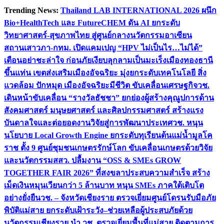
Skip
Trending News:
Thailand LAB INTERNATIONAL 2026 ผนึก
to
Bio+HealthTech และ FutureCHEM ดัน AI ยกระดับ
content
วิทยาศาสตร์-สุขภาพไทย สู่ศูนย์กลางนวัตกรรมอาเซียน
สถานเสาวภา-กทม. เปิดแคมเปญ “HPV ไม่เป็นไร…ไม่ได้”
เตือนอย่าชะล่าใจ ก่อนภัยเงียบลุกลามเป็นมะเร็ง
เมืองทองธานี
ขึ้นแท่น เขตส่งเสริมเมืองอัจฉริยะ มุ่งยกระดับเทคโนโลยี สิ่ง
แวดล้อม ปักหมุด เมืองอัจฉริยะมีชีวิต ขับเคลื่อนเศรษฐกิจ
วช.
เดินหน้าขับเคลื่อน “รางวัลธัชชา” ยกย่องผู้สร้างคุณูปการด้าน
สังคมศาสตร์ มนุษยศาสตร์ และศิลปกรรมศาสตร์ สร้างแรง
บันดาลใจและต่อยอดงานวิจัยสู่การพัฒนาประเทศ
วช. หนุน
นโยบาย Local Growth Engine ยกระดับทุเรียนต้นแม่น้ำมูลโค
ราช ตั้ง 9 ศูนย์ชุมชนเกษตรรักษ์โลก ขับเคลื่อนเกษตรด้วยวิจัย
และนวัตกรรม
สสว. ปลื้มงาน “OSS & SMEs GROW
TOGETHER FAIR 2026” ที่สงขลาประสบความสำเร็จ สร้าง
เม็ดเงินหมุนเวียนกว่า 5 ล้านบาท หนุน SMEs ภาคใต้เติบโต
อย่างยั่งยืน
วช. – จังหวัดเชียงราย ตรวจเยี่ยมศูนย์โดรนรับมือภัย
พิบัติแม่สาย ยกระดับเฝ้าระวัง–ช่วยเหลือผู้ประสบภัยด้วย
นวัตกรรม
เชียงราย นำ วช. ตรวจเยี่ยมพื้นที่แม่สาย ติดตามการ