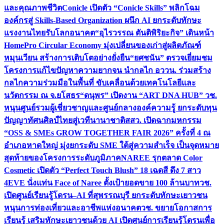
และคุณภาพชีวิต
Conicle เปิดตัว “Conicle Skills” พลิกโฉม
องค์กรสู่ Skills-Based Organization ผนึก AI ยกระดับทักษะ
แรงงานไทยรับโลกอนาคต
“อุไรวรรณ ตันติพิริยะกิจ” เดินหน้า
HomePro Circular Economy มุ่งเปลี่ยนของเก่าสู่ผลิตภัณฑ์
หมุนเวียน สร้างการเติบโตอย่างยั่งยืน
“ยศชนัน” ตรวจเยี่ยมชม
โครงการแก้ไขปัญหาความยากจน นำกลไก อววน. ร่วมสร้าง
กลไกความร่วมมือในพื้นที่ ขับเคลื่อนด้วยเทคโนโลยีและ
นวัตกรรม ณ จ.ยโสธร
“ดนุพร” เปิดงาน “ART DNA HUB” วช.
หนุนศูนย์รวมผู้เชี่ยวชาญและศูนย์กลางองค์ความรู้ ยกระดับทุน
ปัญญาทัศนศิลป์ไทยสู่เวทีนานาชาติ
สสว. เปิดฉากมหกรรม
“OSS & SMEs GROW TOGETHER FAIR 2026” ครั้งที่ 4 ณ
อำเภอหาดใหญ่ มุ่งยกระดับ SME ใต้สู่ความสำเร็จ เป็นจุดหมาย
สุดท้ายของโครงการระดับภูมิภาค
NAREE รุกตลาด Color
Cosmetic เปิดตัว “Perfect Touch Blush” 18 เฉดสี ดึง 7 สาว
4EVE นั่งแท่น Face of Naree ตั้งเป้ายอดขาย 100 ล้านบาท
วช.
เปิดศูนย์เรียนรู้โดรน–AI ที่สุพรรณบุรี ยกระดับทักษะเยาวชน
หนุนการท่องเที่ยวและอาชีพแห่งอนาคต
วช. ขยายโอกาสการ
เรียนรู้ เสริมทักษะเยาวชนด้วย AI เปิดศูนย์การเรียนรู้โดรนเพื่อ