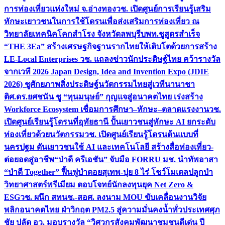
การท่องเที่ยวแห่งใหม่ จ.อ่างทอง
วช. เปิดศูนย์การเรียนรู้เสริม
ทักษะเยาวชนในการใช้โดรนเพื่อส่งเสริมการท่องเที่ยว ณ
วิทยาลัยเทคนิคโคกสำโรง จังหวัดลพบุรี
บพท.ชูสูตรสำเร็จ
“THE 3Ea” สร้างเศรษฐกิจฐานรากไทยให้เติบโตด้วยการสร้าง
LE-Local Enterprises
วช. แถลงข่าวนักประดิษฐ์ไทย คว้ารางวัล
จากเวที 2026 Japan Design, Idea and Invention Expo (JDIE
2026) ชูศักยภาพสิ่งประดิษฐ์นวัตกรรมไทยสู่เวทีนานาชา
ติ
ศ.ดร.ยศชนัน ชู “ทุนมนุษย์” กุญแจสู่อนาคตไทย เร่งสร้าง
Workforce Ecosystem เชื่อมการศึกษา–ทักษะ–ตลาดแรงงาน
วช.
เปิดศูนย์เรียนรู้โดรนที่อุทัยธานี ปั้นเยาวชนสู่ทักษะ AI ยกระดับ
ท่องเที่ยวด้วยนวัตกรรม
วช. เปิดศูนย์เรียนรู้โดรนต้นแบบที่
นครปฐม ดันเยาวชนใช้ AI และเทคโนโลยี สร้างสื่อท่องเที่ยว-
ต่อยอดสู่อาชีพ
“ป่าดี ครีเอชัน” จับมือ FORRU มช. นำทัพอาสา
“ป่าดี Together” ฟื้นฟูป่าดอยสุเทพ-ปุย 8 ไร่ โชว์โมเดลปลูกป่า
วิทยาศาสตร์พรีเมียม ตอบโจทย์นักลงทุนยุค Net Zero &
ESG
วช. ผนึก สทนช.-สอศ. ลงนาม MOU ขับเคลื่อนงานวิจัย
พลิกอนาคตไทย ฝ่าวิกฤต PM2.5 สู่ความมั่นคงน้ำทั่วประเทศ
ศุภ
ชัย ปลัด อว. มอบรางวัล “วิศวกรสังคมพัฒนาชุมชนดีเด่น ปี