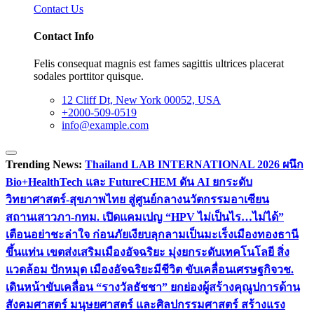
Contact Us
Contact Info
Felis consequat magnis est fames sagittis ultrices placerat
sodales porttitor quisque.
12 Cliff Dt, New York 00052, USA
+2000-509-0519
info@example.com
Trending News:
Thailand LAB INTERNATIONAL 2026 ผนึก
Bio+HealthTech และ FutureCHEM ดัน AI ยกระดับ
วิทยาศาสตร์-สุขภาพไทย สู่ศูนย์กลางนวัตกรรมอาเซียน
สถานเสาวภา-กทม. เปิดแคมเปญ “HPV ไม่เป็นไร…ไม่ได้”
เตือนอย่าชะล่าใจ ก่อนภัยเงียบลุกลามเป็นมะเร็ง
เมืองทองธานี
ขึ้นแท่น เขตส่งเสริมเมืองอัจฉริยะ มุ่งยกระดับเทคโนโลยี สิ่ง
แวดล้อม ปักหมุด เมืองอัจฉริยะมีชีวิต ขับเคลื่อนเศรษฐกิจ
วช.
เดินหน้าขับเคลื่อน “รางวัลธัชชา” ยกย่องผู้สร้างคุณูปการด้าน
สังคมศาสตร์ มนุษยศาสตร์ และศิลปกรรมศาสตร์ สร้างแรง