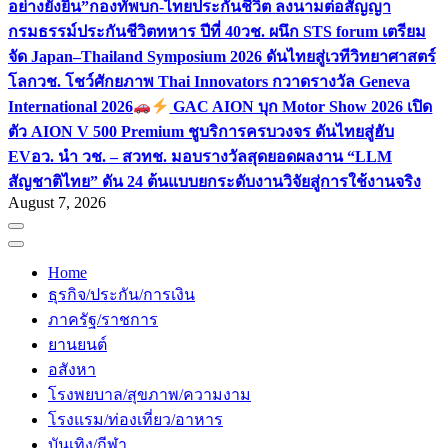
อย่างยั่งยืน”
กองทัพบก-ไทยประกันชีวิต ลงนามต่อสัญญา
กรมธรรม์ประกันชีวิตทหาร ปีที่ 40
วช. ผนึก STS forum เตรียม
จัด Japan–Thailand Symposium 2026 ดันไทยสู่เวทีวิทยาศาสตร์
โลก
วช. โชว์ศักยภาพ Thai Innovators กวาดรางวัล Geneva
International 2026
GAC AION บุก Motor Show 2026 เปิด
ตัว AION V 500 Premium ชูบริการครบวงจร ดันไทยสู่ฮับ
EV
อว. นำ วช. – สวทช. มอบรางวัลสุดยอดผลงาน “LLM
สัญชาติไทย” ดัน 24 ต้นแบบยกระดับงานวิจัยสู่การใช้งานจริง
August 7, 2026
Home
ธุรกิจ/ประกัน/การเงิน
ภาครัฐ/ราชการ
ยานยนต์
อสังหา
โรงพยบาล/สุขภาพ/ความงาม
โรงแรม/ท่องเที่ยว/อาหาร
บันเทิง/กีฬา