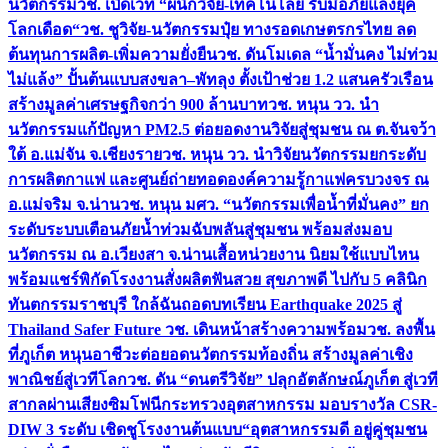
นวัตกรรม
วช. เปิดเวที “ผนึกวิจัย-เทคโนโลยี รับมือภัยแล้งยุค
โลกเดือด“
วช. ชูวิจัย-นวัตกรรมปุ๋ย ทางรอดเกษตรกรไทย ลด
ต้นทุนการผลิต-เพิ่มความยั่งยืน
วช. ดันโมเดล “น้ำมั่นคง ไม่ท่วม
ไม่แล้ง” ปั้นต้นแบบสงขลา–พัทลุง ตั้งเป้าช่วย 1.2 แสนครัวเรือน
สร้างมูลค่าเศรษฐกิจกว่า 900 ล้านบาท
วช. หนุน วว. นำ
นวัตกรรมแก้ปัญหา PM2.5 ต่อยอดงานวิจัยสู่ชุมชน ณ ต.จันจว้า
ใต้ อ.แม่จัน จ.เชียงราย
วช. หนุน วว. นำวิจัยนวัตกรรมยกระดับ
การผลิตกาแฟ และศูนย์ถ่ายทอดองค์ความรู้กาแฟครบวงจร ณ
อ.แม่จริม จ.น่าน
วช. หนุน มศว. “นวัตกรรมเพื่อน้ำที่มั่นคง” ยก
ระดับระบบเตือนภัยน้ำท่วมฉับพลันสู่ชุมชน พร้อมส่งมอบ
นวัตกรรม ณ อ.เวียงสา จ.น่าน
เสื้อหน่วยงาน นิยมใช้แบบไหน
พร้อมแชร์พิกัดโรงงานสั่งผลิต
ฟันสวย สุขภาพดี ไปกับ 5 คลินิก
ทันตกรรมราชบุรี ใกล้ฉัน
ถอดบทเรียน Earthquake 2025 สู่
Thailand Safer Future วช. เดินหน้าสร้างความพร้อม
วช. ลงพื้น
ที่ภูเก็ต หนุนอาชีวะต่อยอดนวัตกรรมท้องถิ่น สร้างมูลค่าเชิง
พาณิชย์สู่เวทีโลก
วช. ดัน “ดนตรีวิจัย” ปลุกอัตลักษณ์ภูเก็ต สู่เวที
สากลผ่านเสียงซิมโฟนี
กระทรวงอุตสาหกรรม มอบรางวัล CSR-
DIW 3 ระดับ เชิดชูโรงงานต้นแบบ“อุตสาหกรรมดี อยู่คู่ชุมชน