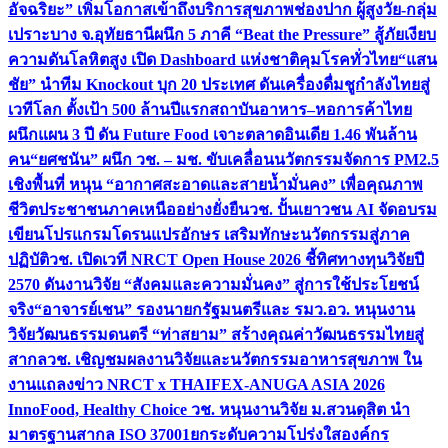
อัจฉริยะ” เพิ่มโอกาสเข้าถึงบริการสุขภาพช่องปาก ผู้สูงวัย-กลุ่ม
เปราะบาง จ.อุทัยธานี
ผนึก 5 ภาคี “Beat the Pressure” สู้ภัยเงียบ
ความดันโลหิตสูง เปิด Dashboard แห่งชาติคุมโรคทั่วไทย
“แสน
ชัย” นำทีม Knockout บุก 20 ประเทศ ดันเครื่องดื่มชูกำลังไทยสู่
เวทีโลก ตั้งเป้า 500 ล้านปีแรก
สถาบันอาหาร–หอการค้าไทย
ผนึกแผน 3 ปี ดัน Future Food เจาะตลาดอินเดีย 1.46 พันล้าน
คน
“ยศชนัน” ผนึก วช. – มช. ขับเคลื่อนนวัตกรรมจัดการ PM2.5
เชิงพื้นที่ หนุน “อากาศสะอาดและสายน้ำมั่นคง” เพื่อคุณภาพ
ชีวิตประชาชนภาคเหนืออย่างยั่งยืน
วช. ปั้นเยาวชน AI จัดอบรม
เขียนโปรแกรมโดรนแปรอักษร เสริมทักษะนวัตกรรมสู่ภาค
ปฏิบัติ
วช. เปิดเวที NRCT Open House 2026 ชี้ทิศทางทุนวิจัยปี
2570 ดันงานวิจัย “สังคมและความมั่นคง” สู่การใช้ประโยชน์
จริง
“อาจารย์เชน” รองนายกรัฐมนตรีและ รมว.อว. หนุนงาน
วิจัยวัฒนธรรมดนตรี “ท่าสยาม” สร้างคุณค่าวัฒนธรรมไทยสู่
สากล
วช. เชิญชมผลงานวิจัยและนวัตกรรมอาหารสุขภาพ ใน
งานแถลงข่าว NRCT x THAIFEX-ANUGA ASIA 2026
InnoFood, Healthy Choice
วช. หนุนงานวิจัย ม.สวนดุสิต นำ
มาตรฐานสากล ISO 37001ยกระดับความโปร่งใสองค์กร