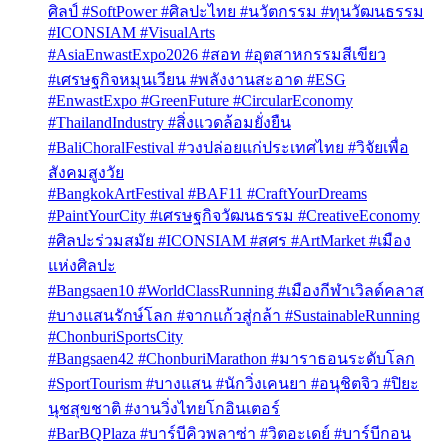
ศิลป์ #SoftPower #ศิลปะไทย #นวัตกรรม #ทุนวัฒนธรรม
#ICONSIAM #VisualArts
#AsiaEnwastExpo2026 #สอท #อุตสาหกรรมสีเขียว
#เศรษฐกิจหมุนเวียน #พลังงานสะอาด #ESG
#EnwastExpo #GreenFuture #CircularEconomy
#ThailandIndustry #สิ่งแวดล้อมยั่งยืน
#BaliChoralFestival #วงปล่อยแก่ประเทศไทย #วิจัยเพื่อ
สังคมสูงวัย
#BangkokArtFestival #BAF11 #CraftYourDreams
#PaintYourCity #เศรษฐกิจวัฒนธรรม #CreativeEconomy
#ศิลปะร่วมสมัย #ICONSIAM #สศร #ArtMarket #เมือง
แห่งศิลปะ
#Bangsaen10 #WorldClassRunning #เมืองกีฬาเวิลด์คลาส
#บางแสนรักษ์โลก #จากแก้วสู่กล้า #SustainableRunning
#ChonburiSportsCity
#Bangsaen42 #ChonburiMarathon #มาราธอนระดับโลก
#SportTourism #บางแสน #นักวิ่งเคนยา #อนุชิตจิว #ปิยะ
นุชสุขชาติ #งานวิ่งไทยโกอินเตอร์
#BarBQPlaza #บาร์บีคิวพลาซ่า #วิตอะเดย์ #บาร์บีกอน