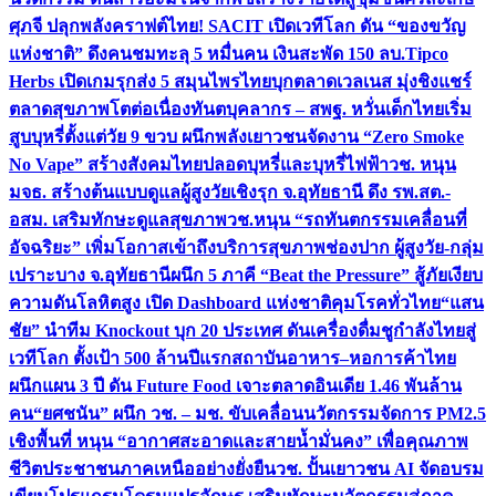
ศุภจี ปลุกพลังคราฟต์ไทย! SACIT เปิดเวทีโลก ดัน “ของขวัญ
แห่งชาติ” ดึงคนชมทะลุ 5 หมื่นคน เงินสะพัด 150 ลบ.
Tipco
Herbs เปิดเกมรุกส่ง 5 สมุนไพรไทยบุกตลาดเวลเนส มุ่งชิงแชร์
ตลาดสุขภาพโตต่อเนื่อง
ทันตบุคลากร – สพฐ. หวั่นเด็กไทยเริ่ม
สูบบุหรี่ตั้งแต่วัย 9 ขวบ ผนึกพลังเยาวชนจัดงาน “Zero Smoke
No Vape” สร้างสังคมไทยปลอดบุหรี่และบุหรี่ไฟฟ้า
วช. หนุน
มจธ. สร้างต้นแบบดูแลผู้สูงวัยเชิงรุก จ.อุทัยธานี ดึง รพ.สต.-
อสม. เสริมทักษะดูแลสุขภาพ
วช.หนุน “รถทันตกรรมเคลื่อนที่
อัจฉริยะ” เพิ่มโอกาสเข้าถึงบริการสุขภาพช่องปาก ผู้สูงวัย-กลุ่ม
เปราะบาง จ.อุทัยธานี
ผนึก 5 ภาคี “Beat the Pressure” สู้ภัยเงียบ
ความดันโลหิตสูง เปิด Dashboard แห่งชาติคุมโรคทั่วไทย
“แสน
ชัย” นำทีม Knockout บุก 20 ประเทศ ดันเครื่องดื่มชูกำลังไทยสู่
เวทีโลก ตั้งเป้า 500 ล้านปีแรก
สถาบันอาหาร–หอการค้าไทย
ผนึกแผน 3 ปี ดัน Future Food เจาะตลาดอินเดีย 1.46 พันล้าน
คน
“ยศชนัน” ผนึก วช. – มช. ขับเคลื่อนนวัตกรรมจัดการ PM2.5
เชิงพื้นที่ หนุน “อากาศสะอาดและสายน้ำมั่นคง” เพื่อคุณภาพ
ชีวิตประชาชนภาคเหนืออย่างยั่งยืน
วช. ปั้นเยาวชน AI จัดอบรม