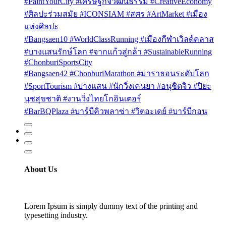
#PaintYourCity #เศรษฐกิจวัฒนธรรม #CreativeEconomy
#ศิลปะร่วมสมัย #ICONSIAM #สศร #ArtMarket #เมือง
แห่งศิลปะ
#Bangsaen10 #WorldClassRunning #เมืองกีฬาเวิลด์คลาส
#บางแสนรักษ์โลก #จากแก้วสู่กล้า #SustainableRunning
#ChonburiSportsCity
#Bangsaen42 #ChonburiMarathon #มาราธอนระดับโลก
#SportTourism #บางแสน #นักวิ่งเคนยา #อนุชิตจิว #ปิยะ
นุชสุขชาติ #งานวิ่งไทยโกอินเตอร์
#BarBQPlaza #บาร์บีคิวพลาซ่า #วิตอะเดย์ #บาร์บีกอน
About Us
Lorem Ipsum is simply dummy text of the printing and
typesetting industry.