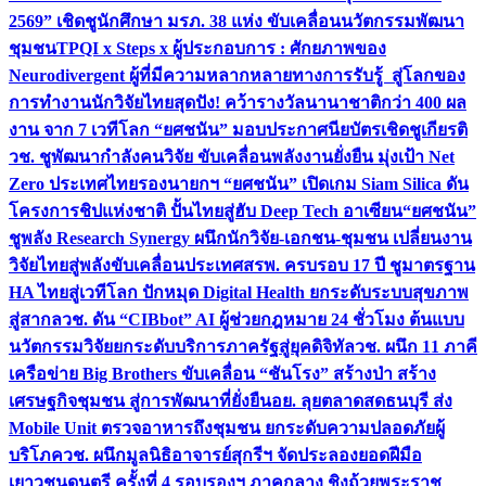
2569” เชิดชูนักศึกษา มรภ. 38 แห่ง ขับเคลื่อนนวัตกรรมพัฒนา
ชุมชน
TPQI x Steps x ผู้ประกอบการ : ศักยภาพของ
Neurodivergent ผู้ที่มีความหลากหลายทางการรับรู้ สู่โลกของ
การทำงาน
นักวิจัยไทยสุดปัง! คว้ารางวัลนานาชาติกว่า 400 ผล
งาน จาก 7 เวทีโลก “ยศชนัน” มอบประกาศนียบัตรเชิดชูเกียรติ
วช. ชูพัฒนากำลังคนวิจัย ขับเคลื่อนพลังงานยั่งยืน มุ่งเป้า Net
Zero ประเทศไทย
รองนายกฯ “ยศชนัน” เปิดเกม Siam Silica ดัน
โครงการชิปแห่งชาติ ปั้นไทยสู่ฮับ Deep Tech อาเซียน
“ยศชนัน”
ชูพลัง Research Synergy ผนึกนักวิจัย-เอกชน-ชุมชน เปลี่ยนงาน
วิจัยไทยสู่พลังขับเคลื่อนประเทศ
สรพ. ครบรอบ 17 ปี ชูมาตรฐาน
HA ไทยสู่เวทีโลก ปักหมุด Digital Health ยกระดับระบบสุขภาพ
สู่สากล
วช. ดัน “CIBbot” AI ผู้ช่วยกฎหมาย 24 ชั่วโมง ต้นแบบ
นวัตกรรมวิจัยยกระดับบริการภาครัฐสู่ยุคดิจิทัล
วช. ผนึก 11 ภาคี
เครือข่าย Big Brothers ขับเคลื่อน “ชันโรง” สร้างป่า สร้าง
เศรษฐกิจชุมชน สู่การพัฒนาที่ยั่งยืน
อย. ลุยตลาดสดธนบุรี ส่ง
Mobile Unit ตรวจอาหารถึงชุมชน ยกระดับความปลอดภัยผู้
บริโภค
วช. ผนึกมูลนิธิอาจารย์สุกรีฯ จัดประลองยอดฝีมือ
เยาวชนดนตรี ครั้งที่ 4 รอบรองฯ ภาคกลาง ชิงถ้วยพระราช