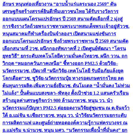
อักษร หนุนท่องเที่ยวงาน “อาบน้ำแร่แลระนอง 2569” ดัน
เศรษฐกิจสร้างสรรค์
ยินดี!ทีมเยาวชนไทย ได้รับรางวัลการ
ออกแบบแผนโดรนแปรอักษร ปี 2569 สนามคัดเลือกที่ 2 มุ่งสู่
การชิงรางวัลถ้วยพระราชทานพระบาทสมเด็จพระเจ้าอยู่หัว
วช.
หนุนสมาคมกีฬาเครื่องบินจำลองฯ เปิดสนามแข่งขันการ
ออกแบบโดรนแปรอักษร ชิงถ้วยพระราชทาน ปี 2569 สนามคัด
เลือกสนามที่ 2
วช. ผนึกกองทัพภาคที่ 2 เปิดศูนย์พัฒนา “โดรน
ยุทธวิธี” ยกระดับเทคโนโลยีความมั่นคงไทย
วช. ผนึก ววน. ถก
วิกฤต “หมอกควันภาคเหนือ” ชี้ทางออก PM2.5 ด้วยวิจัย–
นวัตกรรม
วช. เปิดเวที “ผนึกวิจัย-เทคโนโลยี รับมือภัยแล้งยุค
โลกเดือด“
วช. ชูวิจัย-นวัตกรรมปุ๋ย ทางรอดเกษตรกรไทย ลด
ต้นทุนการผลิต-เพิ่มความยั่งยืน
วช. ดันโมเดล “น้ำมั่นคง ไม่ท่วม
ไม่แล้ง” ปั้นต้นแบบสงขลา–พัทลุง ตั้งเป้าช่วย 1.2 แสนครัวเรือน
สร้างมูลค่าเศรษฐกิจกว่า 900 ล้านบาท
วช. หนุน วว. นำ
นวัตกรรมแก้ปัญหา PM2.5 ต่อยอดงานวิจัยสู่ชุมชน ณ ต.จันจว้า
ใต้ อ.แม่จัน จ.เชียงราย
วช. หนุน วว. นำวิจัยนวัตกรรมยกระดับ
การผลิตกาแฟ และศูนย์ถ่ายทอดองค์ความรู้กาแฟครบวงจร ณ
อ.แม่จริม จ.น่าน
วช. หนุน มศว. “นวัตกรรมเพื่อน้ำที่มั่นคง” ยก