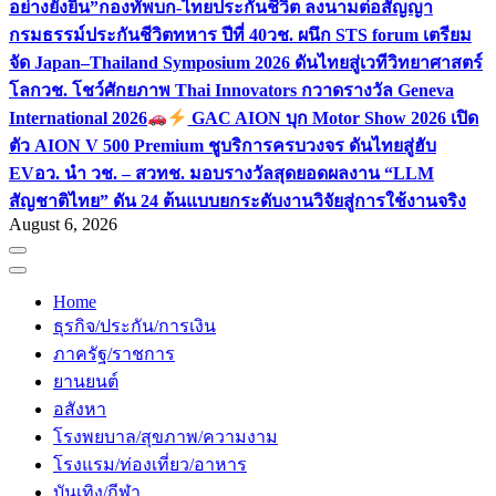
อย่างยั่งยืน”
กองทัพบก-ไทยประกันชีวิต ลงนามต่อสัญญา
กรมธรรม์ประกันชีวิตทหาร ปีที่ 40
วช. ผนึก STS forum เตรียม
จัด Japan–Thailand Symposium 2026 ดันไทยสู่เวทีวิทยาศาสตร์
โลก
วช. โชว์ศักยภาพ Thai Innovators กวาดรางวัล Geneva
International 2026
GAC AION บุก Motor Show 2026 เปิด
ตัว AION V 500 Premium ชูบริการครบวงจร ดันไทยสู่ฮับ
EV
อว. นำ วช. – สวทช. มอบรางวัลสุดยอดผลงาน “LLM
สัญชาติไทย” ดัน 24 ต้นแบบยกระดับงานวิจัยสู่การใช้งานจริง
August 6, 2026
Home
ธุรกิจ/ประกัน/การเงิน
ภาครัฐ/ราชการ
ยานยนต์
อสังหา
โรงพยบาล/สุขภาพ/ความงาม
โรงแรม/ท่องเที่ยว/อาหาร
บันเทิง/กีฬา