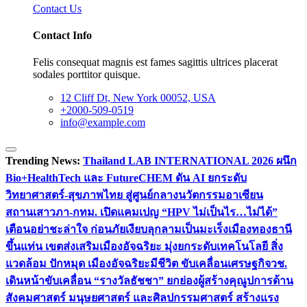
Contact Us
Contact Info
Felis consequat magnis est fames sagittis ultrices placerat
sodales porttitor quisque.
12 Cliff Dt, New York 00052, USA
+2000-509-0519
info@example.com
Trending News:
Thailand LAB INTERNATIONAL 2026 ผนึก
Bio+HealthTech และ FutureCHEM ดัน AI ยกระดับ
วิทยาศาสตร์-สุขภาพไทย สู่ศูนย์กลางนวัตกรรมอาเซียน
สถานเสาวภา-กทม. เปิดแคมเปญ “HPV ไม่เป็นไร…ไม่ได้”
เตือนอย่าชะล่าใจ ก่อนภัยเงียบลุกลามเป็นมะเร็ง
เมืองทองธานี
ขึ้นแท่น เขตส่งเสริมเมืองอัจฉริยะ มุ่งยกระดับเทคโนโลยี สิ่ง
แวดล้อม ปักหมุด เมืองอัจฉริยะมีชีวิต ขับเคลื่อนเศรษฐกิจ
วช.
เดินหน้าขับเคลื่อน “รางวัลธัชชา” ยกย่องผู้สร้างคุณูปการด้าน
สังคมศาสตร์ มนุษยศาสตร์ และศิลปกรรมศาสตร์ สร้างแรง