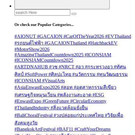
Search
for:
Or check our Popular Categories...
#AIONUT #GACAION #CarOfTheYear2026 #EVThailand
#รถยนต์ไฟฟ้า #GACAIONThailand #HatchbackEV
#MotorShow2026
#AmazingThailandCountdown2025 #ICONSIAM
#ICONSIAMCountdown2025
#ARTDNAHUB #วช #NRCT #อว #กระทรวงอว #ทัศน
ศิลป์ #SoftPower #ศิลปะไทย #นวัตกรรม #ทุนวัฒนธรรม
#ICONSIAM #VisualArts
#AsiaEnwastExpo2026 #สอท #อุตสาหกรรมสีเขียว
#เศรษฐกิจหมุนเวียน #พลังงานสะอาด #ESG
#EnwastExpo #GreenFuture #CircularEconomy
#ThailandIndustry #สิ่งแวดล้อมยั่งยืน
#BaliChoralFestival #วงปล่อยแก่ประเทศไทย #วิจัยเพื่อ
สังคมสูงวัย
#BangkokArtFestival #BAF11 #CraftYourDreams