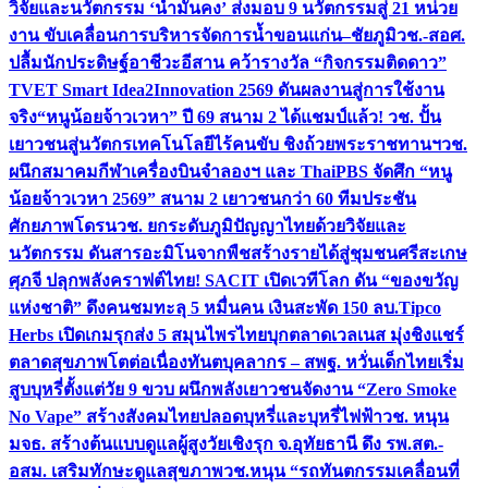
วิจัยและนวัตกรรม ‘น้ำมั่นคง’ ส่งมอบ 9 นวัตกรรมสู่ 21 หน่วย
งาน ขับเคลื่อนการบริหารจัดการน้ำขอนแก่น–ชัยภูมิ
วช.-สอศ.
ปลื้มนักประดิษฐ์อาชีวะอีสาน คว้ารางวัล “กิจกรรมติดดาว”
TVET Smart Idea2Innovation 2569 ดันผลงานสู่การใช้งาน
จริง
“หนูน้อยจ้าวเวหา” ปี 69 สนาม 2 ได้แชมป์แล้ว! วช. ปั้น
เยาวชนสู่นวัตกรเทคโนโลยีไร้คนขับ ชิงถ้วยพระราชทานฯ
วช.
ผนึกสมาคมกีฬาเครื่องบินจำลองฯ และ ThaiPBS จัดศึก “หนู
น้อยจ้าวเวหา 2569” สนาม 2 เยาวชนกว่า 60 ทีมประชัน
ศักยภาพโดรน
วช. ยกระดับภูมิปัญญาไทยด้วยวิจัยและ
นวัตกรรม ดันสารอะมิโนจากพืชสร้างรายได้สู่ชุมชนศรีสะเกษ
ศุภจี ปลุกพลังคราฟต์ไทย! SACIT เปิดเวทีโลก ดัน “ของขวัญ
แห่งชาติ” ดึงคนชมทะลุ 5 หมื่นคน เงินสะพัด 150 ลบ.
Tipco
Herbs เปิดเกมรุกส่ง 5 สมุนไพรไทยบุกตลาดเวลเนส มุ่งชิงแชร์
ตลาดสุขภาพโตต่อเนื่อง
ทันตบุคลากร – สพฐ. หวั่นเด็กไทยเริ่ม
สูบบุหรี่ตั้งแต่วัย 9 ขวบ ผนึกพลังเยาวชนจัดงาน “Zero Smoke
No Vape” สร้างสังคมไทยปลอดบุหรี่และบุหรี่ไฟฟ้า
วช. หนุน
มจธ. สร้างต้นแบบดูแลผู้สูงวัยเชิงรุก จ.อุทัยธานี ดึง รพ.สต.-
อสม. เสริมทักษะดูแลสุขภาพ
วช.หนุน “รถทันตกรรมเคลื่อนที่