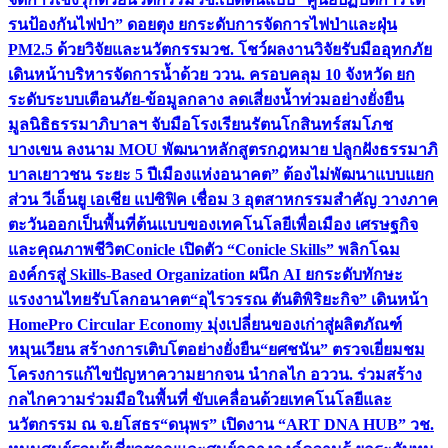
รนป้องกันไฟป่า” ดอยตุง ยกระดับการจัดการไฟป่าและฝุ่น
PM2.5 ด้วยวิจัยและนวัตกรรม
วช. โชว์ผลงานวิจัยรับมืออุทกภัย
เดินหน้าบริหารจัดการน้ำด้วย ววน. ครอบคลุม 10 จังหวัด ยก
ระดับระบบเตือนภัย-ข้อมูลกลาง ลดเสี่ยงน้ำท่วมอย่างยั่งยืน
มูลนิธิธรรมาภิบาลฯ จับมือโรงเรียนรัตนโกสินทร์สมโภช
บางเขน ลงนาม MOU พัฒนาหลักสูตรกฎหมาย ปลูกฝังธรรมาภิ
บาลเยาวชน ระยะ 5 ปี
เมืองแห่งอนาคต” ต้องไม่พัฒนาแบบแยก
ส่วน วีเอ็นยู เอเชีย แปซิฟิค เชื่อม 3 อุตสาหกรรมสำคัญ วางภาค
ตะวันออกเป็นพื้นที่ต้นแบบของเทคโนโลยีเพื่อเมือง เศรษฐกิจ
และคุณภาพชีวิต
Conicle เปิดตัว “Conicle Skills” พลิกโฉม
องค์กรสู่ Skills-Based Organization ผนึก AI ยกระดับทักษะ
แรงงานไทยรับโลกอนาคต
“อุไรวรรณ ตันติพิริยะกิจ” เดินหน้า
HomePro Circular Economy มุ่งเปลี่ยนของเก่าสู่ผลิตภัณฑ์
หมุนเวียน สร้างการเติบโตอย่างยั่งยืน
“ยศชนัน” ตรวจเยี่ยมชม
โครงการแก้ไขปัญหาความยากจน นำกลไก อววน. ร่วมสร้าง
กลไกความร่วมมือในพื้นที่ ขับเคลื่อนด้วยเทคโนโลยีและ
นวัตกรรม ณ จ.ยโสธร
“ดนุพร” เปิดงาน “ART DNA HUB” วช.