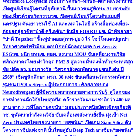
Workforce Ecosystem เชื่อมการศึกษา–ทักษะ–ตลาดแรงงาน
วช.
เปิดศูนย์เรียนรู้โดรนที่อุทัยธานี ปั้นเยาวชนสู่ทักษะ AI ยกระดับ
ท่องเที่ยวด้วยนวัตกรรม
วช. เปิดศูนย์เรียนรู้โดรนต้นแบบที่
นครปฐม ดันเยาวชนใช้ AI และเทคโนโลยี สร้างสื่อท่องเที่ยว-
ต่อยอดสู่อาชีพ
“ป่าดี ครีเอชัน” จับมือ FORRU มช. นำทัพอาสา
“ป่าดี Together” ฟื้นฟูป่าดอยสุเทพ-ปุย 8 ไร่ โชว์โมเดลปลูกป่า
วิทยาศาสตร์พรีเมียม ตอบโจทย์นักลงทุนยุค Net Zero &
ESG
วช. ผนึก สทนช.-สอศ. ลงนาม MOU ขับเคลื่อนงานวิจัย
พลิกอนาคตไทย ฝ่าวิกฤต PM2.5 สู่ความมั่นคงน้ำทั่วประเทศ
ศุภ
ชัย ปลัด อว. มอบรางวัล “วิศวกรสังคมพัฒนาชุมชนดีเด่น ปี
2569” เชิดชูนักศึกษา มรภ. 38 แห่ง ขับเคลื่อนนวัตกรรมพัฒนา
ชุมชน
TPQI x Steps x ผู้ประกอบการ : ศักยภาพของ
Neurodivergent ผู้ที่มีความหลากหลายทางการรับรู้ สู่โลกของ
การทำงาน
นักวิจัยไทยสุดปัง! คว้ารางวัลนานาชาติกว่า 400 ผล
งาน จาก 7 เวทีโลก “ยศชนัน” มอบประกาศนียบัตรเชิดชูเกียรติ
วช. ชูพัฒนากำลังคนวิจัย ขับเคลื่อนพลังงานยั่งยืน มุ่งเป้า Net
Zero ประเทศไทย
รองนายกฯ “ยศชนัน” เปิดเกม Siam Silica ดัน
โครงการชิปแห่งชาติ ปั้นไทยสู่ฮับ Deep Tech อาเซียน
“ยศชนัน”