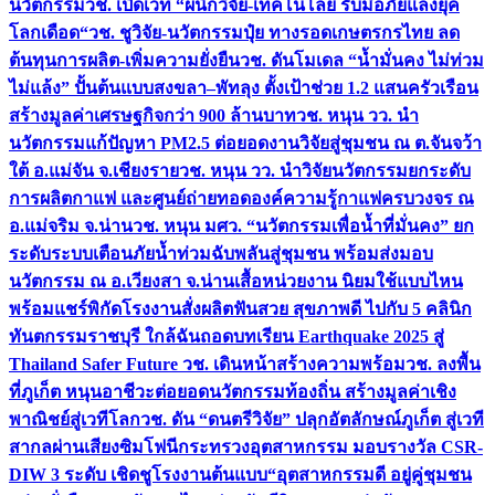
นวัตกรรม
วช. เปิดเวที “ผนึกวิจัย-เทคโนโลยี รับมือภัยแล้งยุค
โลกเดือด“
วช. ชูวิจัย-นวัตกรรมปุ๋ย ทางรอดเกษตรกรไทย ลด
ต้นทุนการผลิต-เพิ่มความยั่งยืน
วช. ดันโมเดล “น้ำมั่นคง ไม่ท่วม
ไม่แล้ง” ปั้นต้นแบบสงขลา–พัทลุง ตั้งเป้าช่วย 1.2 แสนครัวเรือน
สร้างมูลค่าเศรษฐกิจกว่า 900 ล้านบาท
วช. หนุน วว. นำ
นวัตกรรมแก้ปัญหา PM2.5 ต่อยอดงานวิจัยสู่ชุมชน ณ ต.จันจว้า
ใต้ อ.แม่จัน จ.เชียงราย
วช. หนุน วว. นำวิจัยนวัตกรรมยกระดับ
การผลิตกาแฟ และศูนย์ถ่ายทอดองค์ความรู้กาแฟครบวงจร ณ
อ.แม่จริม จ.น่าน
วช. หนุน มศว. “นวัตกรรมเพื่อน้ำที่มั่นคง” ยก
ระดับระบบเตือนภัยน้ำท่วมฉับพลันสู่ชุมชน พร้อมส่งมอบ
นวัตกรรม ณ อ.เวียงสา จ.น่าน
เสื้อหน่วยงาน นิยมใช้แบบไหน
พร้อมแชร์พิกัดโรงงานสั่งผลิต
ฟันสวย สุขภาพดี ไปกับ 5 คลินิก
ทันตกรรมราชบุรี ใกล้ฉัน
ถอดบทเรียน Earthquake 2025 สู่
Thailand Safer Future วช. เดินหน้าสร้างความพร้อม
วช. ลงพื้น
ที่ภูเก็ต หนุนอาชีวะต่อยอดนวัตกรรมท้องถิ่น สร้างมูลค่าเชิง
พาณิชย์สู่เวทีโลก
วช. ดัน “ดนตรีวิจัย” ปลุกอัตลักษณ์ภูเก็ต สู่เวที
สากลผ่านเสียงซิมโฟนี
กระทรวงอุตสาหกรรม มอบรางวัล CSR-
DIW 3 ระดับ เชิดชูโรงงานต้นแบบ“อุตสาหกรรมดี อยู่คู่ชุมชน