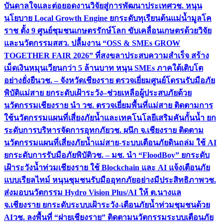
บันดาลใจและต่อยอดงานวิจัยสู่การพัฒนาประเทศ
วช. หนุน
นโยบาย Local Growth Engine ยกระดับทุเรียนต้นแม่น้ำมูลโค
ราช ตั้ง 9 ศูนย์ชุมชนเกษตรรักษ์โลก ขับเคลื่อนเกษตรด้วยวิจัย
และนวัตกรรม
สสว. ปลื้มงาน “OSS & SMEs GROW
TOGETHER FAIR 2026” ที่สงขลาประสบความสำเร็จ สร้าง
เม็ดเงินหมุนเวียนกว่า 5 ล้านบาท หนุน SMEs ภาคใต้เติบโต
อย่างยั่งยืน
วช. – จังหวัดเชียงราย ตรวจเยี่ยมศูนย์โดรนรับมือภัย
พิบัติแม่สาย ยกระดับเฝ้าระวัง–ช่วยเหลือผู้ประสบภัยด้วย
นวัตกรรม
เชียงราย นำ วช. ตรวจเยี่ยมพื้นที่แม่สาย ติดตามการ
ใช้นวัตกรรมแผนที่เสี่ยงภัยน้ำและเทคโนโลยีเสริมคันกั้นน้ำ ยก
ระดับการบริหารจัดการอุทกภัย
วช. ผนึก จ.เชียงราย ติดตาม
นวัตกรรมแผนที่เสี่ยงภัยน้ำแม่สาย-ระบบเตือนภัยดินถล่ม ใช้ AI
ยกระดับการรับมือภัยพิบัติ
วช. – มช. นำ “FloodBoy” ยกระดับ
เฝ้าระวังน้ำท่วมเชียงราย ใช้ Blockchain และ AI แจ้งเตือนภัย
แบบเรียลไทม์ หนุนชุมชนรับมืออุทกภัยอย่างมีประสิทธิภาพ
วช.
ส่งมอบนวัตกรรม Hydro Vision Plus/AI ให้ ต.นางแล
จ.เชียงราย ยกระดับระบบเฝ้าระวัง-เตือนภัยน้ำท่วมชุมชนด้วย
AI
วช. ลงพื้นที่ “ฝายเชียงราย” ติดตามนวัตกรรมระบบเตือนภัย