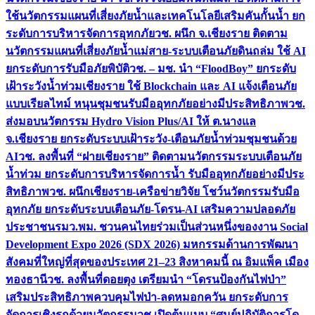
ใช้นวัตกรรมแผนที่เสี่ยงภัยน้ำและเทคโนโลยีเสริมคันกั้นน้ำ ยก
ระดับการบริหารจัดการอุทกภัย
วช. ผนึก จ.เชียงราย ติดตาม
นวัตกรรมแผนที่เสี่ยงภัยน้ำแม่สาย-ระบบเตือนภัยดินถล่ม ใช้ AI
ยกระดับการรับมือภัยพิบัติ
วช. – มช. นำ “FloodBoy” ยกระดับ
เฝ้าระวังน้ำท่วมเชียงราย ใช้ Blockchain และ AI แจ้งเตือนภัย
แบบเรียลไทม์ หนุนชุมชนรับมืออุทกภัยอย่างมีประสิทธิภาพ
วช.
ส่งมอบนวัตกรรม Hydro Vision Plus/AI ให้ ต.นางแล
จ.เชียงราย ยกระดับระบบเฝ้าระวัง-เตือนภัยน้ำท่วมชุมชนด้วย
AI
วช. ลงพื้นที่ “ฝายเชียงราย” ติดตามนวัตกรรมระบบเตือนภัย
น้ำท่วม ยกระดับการบริหารจัดการน้ำ รับมืออุทกภัยอย่างมีประ
สิทธิภาพ
วช. ผนึกเชียงราย-เครือข่ายวิจัย โชว์นวัตกรรมรับมือ
อุทกภัย ยกระดับระบบเตือนภัย-โดรน-AI เสริมความปลอดภัย
ประชาชน
รมว.พม. ชวนคนไทยร่วมเป็นส่วนหนึ่งของงาน Social
Development Expo 2026 (SDX 2026) มหกรรมด้านการพัฒนา
สังคมที่ใหญ่ที่สุดของประเทศ 21–23 สิงหาคมนี้ ณ อิมแพ็ค เมือง
ทองธานี
วช. ลงพื้นที่ดอยตุง เตรียมนำ “โดรนป้องกันไฟป่า”
เสริมประสิทธิภาพควบคุมไฟป่า-ลดหมอกควัน ยกระดับการ
จัดการเชิงรุกด้วยนวัตกรรม
วช.เปิดต้นแบบ “ศูนย์ปฏิบัติการโด