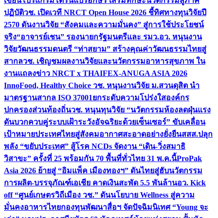
เขียนโปรแกรมโดรนแปรอักษร เสริมทักษะนวัตกรรมสู่ภาค
ปฏิบัติ
วช. เปิดเวที NRCT Open House 2026 ชี้ทิศทางทุนวิจัยปี
2570 ดันงานวิจัย “สังคมและความมั่นคง” สู่การใช้ประโยชน์
จริง
“อาจารย์เชน” รองนายกรัฐมนตรีและ รมว.อว. หนุนงาน
วิจัยวัฒนธรรมดนตรี “ท่าสยาม” สร้างคุณค่าวัฒนธรรมไทยสู่
สากล
วช. เชิญชมผลงานวิจัยและนวัตกรรมอาหารสุขภาพ ใน
งานแถลงข่าว NRCT x THAIFEX-ANUGA ASIA 2026
InnoFood, Healthy Choice
วช. หนุนงานวิจัย ม.สวนดุสิต นำ
มาตรฐานสากล ISO 37001ยกระดับความโปร่งใสองค์กร
ปกครองส่วนท้องถิ่น
วช. หนุนทุนวิจัย “นวัตกรรมห้องลดฝุ่นแรง
ดันบวกควบคู่ระบบเฝ้าระวังอัจฉริยะด้วยเซ็นเซอร์” ขับเคลื่อน
เป้าหมายประเทศไทยสู่สังคมอากาศสะอาดอย่างยั่งยืน
สสส.ปลุก
พลัง “ขยับประเทศ” สู้โรค NCDs จัดงาน “เดิน-วิ่งสมาธิ
วิสาขะ” ครั้งที่ 25 พร้อมกัน 70 พื้นที่ทั่วไทย 31 พ.ค.นี้
ProPak
Asia 2026 ย้ายสู่ “อิมแพ็ค เมืองทองฯ” ดันไทยสู่ฮับนวัตกรรม
การผลิต-บรรจุภัณฑ์เอเชีย คาดเงินสะพัด 5.5 พันล้าน
อว. Kick
off “ศูนย์เกษตรวิถีเมือง วช.” ดันนโยบาย Wellness สู่ความ
มั่นคงอาหารไทย
กองทุนพัฒนาสื่อฯ จัดปัจฉิมนิเทศ “Young จะ