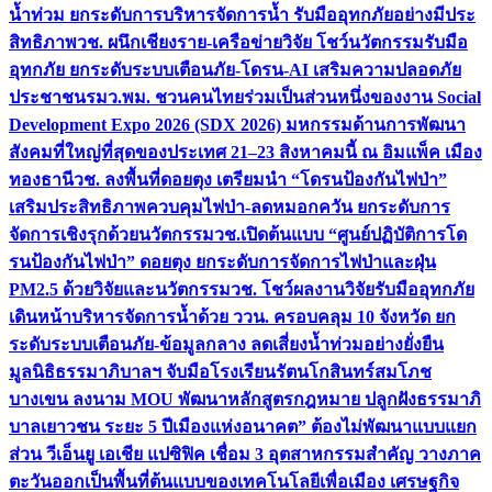
น้ำท่วม ยกระดับการบริหารจัดการน้ำ รับมืออุทกภัยอย่างมีประ
สิทธิภาพ
วช. ผนึกเชียงราย-เครือข่ายวิจัย โชว์นวัตกรรมรับมือ
อุทกภัย ยกระดับระบบเตือนภัย-โดรน-AI เสริมความปลอดภัย
ประชาชน
รมว.พม. ชวนคนไทยร่วมเป็นส่วนหนึ่งของงาน Social
Development Expo 2026 (SDX 2026) มหกรรมด้านการพัฒนา
สังคมที่ใหญ่ที่สุดของประเทศ 21–23 สิงหาคมนี้ ณ อิมแพ็ค เมือง
ทองธานี
วช. ลงพื้นที่ดอยตุง เตรียมนำ “โดรนป้องกันไฟป่า”
เสริมประสิทธิภาพควบคุมไฟป่า-ลดหมอกควัน ยกระดับการ
จัดการเชิงรุกด้วยนวัตกรรม
วช.เปิดต้นแบบ “ศูนย์ปฏิบัติการโด
รนป้องกันไฟป่า” ดอยตุง ยกระดับการจัดการไฟป่าและฝุ่น
PM2.5 ด้วยวิจัยและนวัตกรรม
วช. โชว์ผลงานวิจัยรับมืออุทกภัย
เดินหน้าบริหารจัดการน้ำด้วย ววน. ครอบคลุม 10 จังหวัด ยก
ระดับระบบเตือนภัย-ข้อมูลกลาง ลดเสี่ยงน้ำท่วมอย่างยั่งยืน
มูลนิธิธรรมาภิบาลฯ จับมือโรงเรียนรัตนโกสินทร์สมโภช
บางเขน ลงนาม MOU พัฒนาหลักสูตรกฎหมาย ปลูกฝังธรรมาภิ
บาลเยาวชน ระยะ 5 ปี
เมืองแห่งอนาคต” ต้องไม่พัฒนาแบบแยก
ส่วน วีเอ็นยู เอเชีย แปซิฟิค เชื่อม 3 อุตสาหกรรมสำคัญ วางภาค
ตะวันออกเป็นพื้นที่ต้นแบบของเทคโนโลยีเพื่อเมือง เศรษฐกิจ