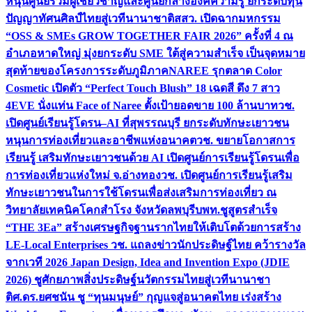
หนุนศูนย์รวมผู้เชี่ยวชาญและศูนย์กลางองค์ความรู้ ยกระดับทุน
ปัญญาทัศนศิลป์ไทยสู่เวทีนานาชาติ
สสว. เปิดฉากมหกรรม
“OSS & SMEs GROW TOGETHER FAIR 2026” ครั้งที่ 4 ณ
อำเภอหาดใหญ่ มุ่งยกระดับ SME ใต้สู่ความสำเร็จ เป็นจุดหมาย
สุดท้ายของโครงการระดับภูมิภาค
NAREE รุกตลาด Color
Cosmetic เปิดตัว “Perfect Touch Blush” 18 เฉดสี ดึง 7 สาว
4EVE นั่งแท่น Face of Naree ตั้งเป้ายอดขาย 100 ล้านบาท
วช.
เปิดศูนย์เรียนรู้โดรน–AI ที่สุพรรณบุรี ยกระดับทักษะเยาวชน
หนุนการท่องเที่ยวและอาชีพแห่งอนาคต
วช. ขยายโอกาสการ
เรียนรู้ เสริมทักษะเยาวชนด้วย AI เปิดศูนย์การเรียนรู้โดรนเพื่อ
การท่องเที่ยวแห่งใหม่ จ.อ่างทอง
วช. เปิดศูนย์การเรียนรู้เสริม
ทักษะเยาวชนในการใช้โดรนเพื่อส่งเสริมการท่องเที่ยว ณ
วิทยาลัยเทคนิคโคกสำโรง จังหวัดลพบุรี
บพท.ชูสูตรสำเร็จ
“THE 3Ea” สร้างเศรษฐกิจฐานรากไทยให้เติบโตด้วยการสร้าง
LE-Local Enterprises
วช. แถลงข่าวนักประดิษฐ์ไทย คว้ารางวัล
จากเวที 2026 Japan Design, Idea and Invention Expo (JDIE
2026) ชูศักยภาพสิ่งประดิษฐ์นวัตกรรมไทยสู่เวทีนานาชา
ติ
ศ.ดร.ยศชนัน ชู “ทุนมนุษย์” กุญแจสู่อนาคตไทย เร่งสร้าง