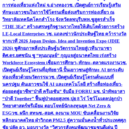
การท่องเที่ยวแห่งใหม่ จ.อ่างทอง
วช. เปิดศูนย์การเรียนรู้เสริม
ทักษะเยาวชนในการใช้โดรนเพื่อส่งเสริมการท่องเที่ยว ณ
วิทยาลัยเทคนิคโคกสำโรง จังหวัดลพบุรี
บพท.ชูสูตรสำเร็จ
“THE 3Ea” สร้างเศรษฐกิจฐานรากไทยให้เติบโตด้วยการสร้าง
LE-Local Enterprises
วช. แถลงข่าวนักประดิษฐ์ไทย คว้ารางวัล
จากเวที 2026 Japan Design, Idea and Invention Expo (JDIE
2026) ชูศักยภาพสิ่งประดิษฐ์นวัตกรรมไทยสู่เวทีนานาชา
ติ
ศ.ดร.ยศชนัน ชู “ทุนมนุษย์” กุญแจสู่อนาคตไทย เร่งสร้าง
Workforce Ecosystem เชื่อมการศึกษา–ทักษะ–ตลาดแรงงาน
วช.
เปิดศูนย์เรียนรู้โดรนที่อุทัยธานี ปั้นเยาวชนสู่ทักษะ AI ยกระดับ
ท่องเที่ยวด้วยนวัตกรรม
วช. เปิดศูนย์เรียนรู้โดรนต้นแบบที่
นครปฐม ดันเยาวชนใช้ AI และเทคโนโลยี สร้างสื่อท่องเที่ยว-
ต่อยอดสู่อาชีพ
“ป่าดี ครีเอชัน” จับมือ FORRU มช. นำทัพอาสา
“ป่าดี Together” ฟื้นฟูป่าดอยสุเทพ-ปุย 8 ไร่ โชว์โมเดลปลูกป่า
วิทยาศาสตร์พรีเมียม ตอบโจทย์นักลงทุนยุค Net Zero &
ESG
วช. ผนึก สทนช.-สอศ. ลงนาม MOU ขับเคลื่อนงานวิจัย
พลิกอนาคตไทย ฝ่าวิกฤต PM2.5 สู่ความมั่นคงน้ำทั่วประเทศ
ศุภ
ชัย ปลัด อว. มอบรางวัล “วิศวกรสังคมพัฒนาชุมชนดีเด่น ปี