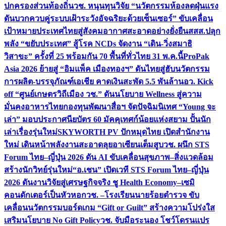
ปกครองส่วนท้องถิ่น
วช. หนุนทุนวิจัย “นวัตกรรมห้องลดฝุ่นแรง
ดันบวกควบคู่ระบบเฝ้าระวังอัจฉริยะด้วยเซ็นเซอร์” ขับเคลื่อน
เป้าหมายประเทศไทยสู่สังคมอากาศสะอาดอย่างยั่งยืน
สสส.ปลุก
พลัง “ขยับประเทศ” สู้โรค NCDs จัดงาน “เดิน-วิ่งสมาธิ
วิสาขะ” ครั้งที่ 25 พร้อมกัน 70 พื้นที่ทั่วไทย 31 พ.ค.นี้
ProPak
Asia 2026 ย้ายสู่ “อิมแพ็ค เมืองทองฯ” ดันไทยสู่ฮับนวัตกรรม
การผลิต-บรรจุภัณฑ์เอเชีย คาดเงินสะพัด 5.5 พันล้าน
อว. Kick
off “ศูนย์เกษตรวิถีเมือง วช.” ดันนโยบาย Wellness สู่ความ
มั่นคงอาหารไทย
กองทุนพัฒนาสื่อฯ จัดปัจฉิมนิเทศ “Young จะ
เล่า” มอบประกาศนียบัตร 60 มัคคุเทศก์น้อยแห่งสยาม ปั้นนัก
เล่าเรื่องรุ่นใหม่
SKYWORTH PV ปักหมุดไทย เปิดสำนักงาน
ใหม่ เดินหน้าพลังงานสะอาดลุยอาเซียนเต็มสูบ
วช. ผนึก STS
Forum ไทย–ญี่ปุ่น 2026 ดัน AI ขับเคลื่อนสุขภาพ–สิ่งแวดล้อม
สร้างนักวิทย์รุ่นใหม่
“อ.เชน” เปิดเวที STS Forum ไทย–ญี่ปุ่น
2026 ดันงานวิจัยสู่เศรษฐกิจจริง ชู Health Economy–เซมิ
คอนดักเตอร์เป็นหัวหอก
วช. –โรงเรียนนายร้อยตำรวจ ขับ
เคลื่อนนวัตกรรมบอร์ดเกม “Gift or Guilt” สร้างความโปร่งใส
เสริมนโยบาย No Gift Policy
วช. จับมือระนอง โชว์โดรนแปร