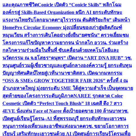
และคุณภาพชีวิต
Conicle เปิดตัว “Conicle Skills” พลิกโฉม
องค์กรสู่ Skills-Based Organization ผนึก AI ยกระดับทักษะ
แรงงานไทยรับโลกอนาคต
“อุไรวรรณ ตันติพิริยะกิจ” เดินหน้า
HomePro Circular Economy มุ่งเปลี่ยนของเก่าสู่ผลิตภัณฑ์
หมุนเวียน สร้างการเติบโตอย่างยั่งยืน
“ยศชนัน” ตรวจเยี่ยมชม
โครงการแก้ไขปัญหาความยากจน นำกลไก อววน. ร่วมสร้าง
กลไกความร่วมมือในพื้นที่ ขับเคลื่อนด้วยเทคโนโลยีและ
นวัตกรรม ณ จ.ยโสธร
“ดนุพร” เปิดงาน “ART DNA HUB” วช.
หนุนศูนย์รวมผู้เชี่ยวชาญและศูนย์กลางองค์ความรู้ ยกระดับทุน
ปัญญาทัศนศิลป์ไทยสู่เวทีนานาชาติ
สสว. เปิดฉากมหกรรม
“OSS & SMEs GROW TOGETHER FAIR 2026” ครั้งที่ 4 ณ
อำเภอหาดใหญ่ มุ่งยกระดับ SME ใต้สู่ความสำเร็จ เป็นจุดหมาย
สุดท้ายของโครงการระดับภูมิภาค
NAREE รุกตลาด Color
Cosmetic เปิดตัว “Perfect Touch Blush” 18 เฉดสี ดึง 7 สาว
4EVE นั่งแท่น Face of Naree ตั้งเป้ายอดขาย 100 ล้านบาท
วช.
เปิดศูนย์เรียนรู้โดรน–AI ที่สุพรรณบุรี ยกระดับทักษะเยาวชน
หนุนการท่องเที่ยวและอาชีพแห่งอนาคต
วช. ขยายโอกาสการ
เรียนรู้ เสริมทักษะเยาวชนด้วย AI เปิดศูนย์การเรียนรู้โดรนเพื่อ