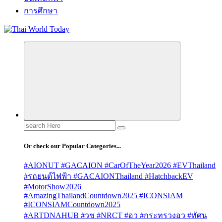
การศึกษา
Search
for:
Or check our Popular Categories...
#AIONUT #GACAION #CarOfTheYear2026 #EVThailand
#รถยนต์ไฟฟ้า #GACAIONThailand #HatchbackEV
#MotorShow2026
#AmazingThailandCountdown2025 #ICONSIAM
#ICONSIAMCountdown2025
#ARTDNAHUB #วช #NRCT #อว #กระทรวงอว #ทัศน