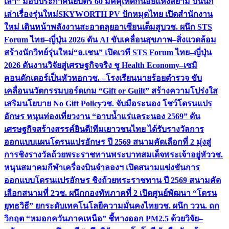
เล่า” มอบประกาศนียบัตร 60 มัคคุเทศก์น้อยแห่งสยาม ปั้นนัก
เล่าเรื่องรุ่นใหม่
SKYWORTH PV ปักหมุดไทย เปิดสำนักงาน
ใหม่ เดินหน้าพลังงานสะอาดลุยอาเซียนเต็มสูบ
วช. ผนึก STS
Forum ไทย–ญี่ปุ่น 2026 ดัน AI ขับเคลื่อนสุขภาพ–สิ่งแวดล้อม
สร้างนักวิทย์รุ่นใหม่
“อ.เชน” เปิดเวที STS Forum ไทย–ญี่ปุ่น
2026 ดันงานวิจัยสู่เศรษฐกิจจริง ชู Health Economy–เซมิ
คอนดักเตอร์เป็นหัวหอก
วช. –โรงเรียนนายร้อยตำรวจ ขับ
เคลื่อนนวัตกรรมบอร์ดเกม “Gift or Guilt” สร้างความโปร่งใส
เสริมนโยบาย No Gift Policy
วช. จับมือระนอง โชว์โดรนแปร
อักษร หนุนท่องเที่ยวงาน “อาบน้ำแร่แลระนอง 2569” ดัน
เศรษฐกิจสร้างสรรค์
ยินดี!ทีมเยาวชนไทย ได้รับรางวัลการ
ออกแบบแผนโดรนแปรอักษร ปี 2569 สนามคัดเลือกที่ 2 มุ่งสู่
การชิงรางวัลถ้วยพระราชทานพระบาทสมเด็จพระเจ้าอยู่หัว
วช.
หนุนสมาคมกีฬาเครื่องบินจำลองฯ เปิดสนามแข่งขันการ
ออกแบบโดรนแปรอักษร ชิงถ้วยพระราชทาน ปี 2569 สนามคัด
เลือกสนามที่ 2
วช. ผนึกกองทัพภาคที่ 2 เปิดศูนย์พัฒนา “โดรน
ยุทธวิธี” ยกระดับเทคโนโลยีความมั่นคงไทย
วช. ผนึก ววน. ถก
วิกฤต “หมอกควันภาคเหนือ” ชี้ทางออก PM2.5 ด้วยวิจัย–