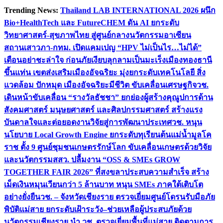
Skip
Trending News:
Thailand LAB INTERNATIONAL 2026 ผนึก
to
Bio+HealthTech และ FutureCHEM ดัน AI ยกระดับ
content
วิทยาศาสตร์-สุขภาพไทย สู่ศูนย์กลางนวัตกรรมอาเซียน
สถานเสาวภา-กทม. เปิดแคมเปญ “HPV ไม่เป็นไร…ไม่ได้”
เตือนอย่าชะล่าใจ ก่อนภัยเงียบลุกลามเป็นมะเร็ง
เมืองทองธานี
ขึ้นแท่น เขตส่งเสริมเมืองอัจฉริยะ มุ่งยกระดับเทคโนโลยี สิ่ง
แวดล้อม ปักหมุด เมืองอัจฉริยะมีชีวิต ขับเคลื่อนเศรษฐกิจ
วช.
เดินหน้าขับเคลื่อน “รางวัลธัชชา” ยกย่องผู้สร้างคุณูปการด้าน
สังคมศาสตร์ มนุษยศาสตร์ และศิลปกรรมศาสตร์ สร้างแรง
บันดาลใจและต่อยอดงานวิจัยสู่การพัฒนาประเทศ
วช. หนุน
นโยบาย Local Growth Engine ยกระดับทุเรียนต้นแม่น้ำมูลโค
ราช ตั้ง 9 ศูนย์ชุมชนเกษตรรักษ์โลก ขับเคลื่อนเกษตรด้วยวิจัย
และนวัตกรรม
สสว. ปลื้มงาน “OSS & SMEs GROW
TOGETHER FAIR 2026” ที่สงขลาประสบความสำเร็จ สร้าง
เม็ดเงินหมุนเวียนกว่า 5 ล้านบาท หนุน SMEs ภาคใต้เติบโต
อย่างยั่งยืน
วช. – จังหวัดเชียงราย ตรวจเยี่ยมศูนย์โดรนรับมือภัย
พิบัติแม่สาย ยกระดับเฝ้าระวัง–ช่วยเหลือผู้ประสบภัยด้วย
นวัตกรรม
เชียงราย นำ วช. ตรวจเยี่ยมพื้นที่แม่สาย ติดตามการ