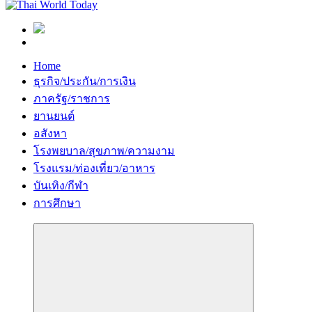
Home
ธุรกิจ/ประกัน/การเงิน
ภาครัฐ/ราชการ
ยานยนต์
อสังหา
โรงพยบาล/สุขภาพ/ความงาม
โรงแรม/ท่องเที่ยว/อาหาร
บันเทิง/กีฬา
การศึกษา