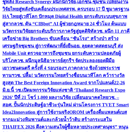
ชูพลัง Research Synergy ผนึกนักวิจัย-เอกชน-ชุมชน เปลี่ยนงาน
วิจัยไทยสู่พลังขับเคลื่อนประเทศ
สรพ. ครบรอบ 17 ปี ชูมาตรฐาน
HA ไทยสู่เวทีโลก ปักหมุด Digital Health ยกระดับระบบสุขภาพ
สู่สากล
วช. ดัน “CIBbot” AI ผู้ช่วยกฎหมาย 24 ชั่วโมง ต้นแบบ
นวัตกรรมวิจัยยกระดับบริการภาครัฐสู่ยุคดิจิทัล
วช. ผนึก 11 ภาคี
เครือข่าย Big Brothers ขับเคลื่อน “ชันโรง” สร้างป่า สร้าง
เศรษฐกิจชุมชน สู่การพัฒนาที่ยั่งยืน
อย. ลุยตลาดสดธนบุรี ส่ง
Mobile Unit ตรวจอาหารถึงชุมชน ยกระดับความปลอดภัยผู้
บริโภค
วช. ผนึกมูลนิธิอาจารย์สุกรีฯ จัดประลองยอดฝีมือ
เยาวชนดนตรี ครั้งที่ 4 รอบรองฯ ภาคกลาง ชิงถ้วยพระราช
ทานฯ
วช. ปลื้ม! นวัตกรรมไทยสร้างชื่อบนเวทีโลก คว้ารางวัล
สูงสุด The Best Foreign Innovation Award จากโปแลนด์
22-26
มิ.ย.นี้ วช.เปิดมหกรรมวิจัยแห่งชาติ ‘Thailand Research Expo
2026’ ปีที่ 21 โชว์ 1,000 ผลงานวิจัย เปลี่ยนอนาคตไทย
วช. –
สอศ. ปั้นนักประดิษฐ์อาชีวะรุ่นใหม่ ผ่านโครงการ TVET Smart
Idea2Innovation สู่การใช้งานจริง
OROM เครื่องดื่มแพลนต์เบส
จากมะม่วงหิมพานต์และกล้วยน้ำว้าดิบ สร้างกระแสใน
THAIFEX 2026 ดึงความสนใจผู้ซื้อหลายประเทศ
“ดนุพร” หนุน