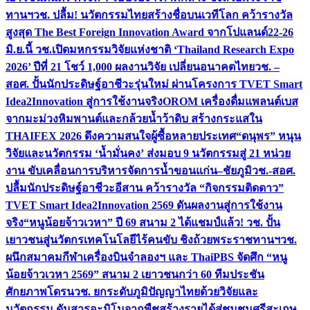
ทานฯ
วช. ปลื้ม! นวัตกรรมไทยสร้างชื่อบนเวทีโลก คว้ารางวัล
สูงสุด The Best Foreign Innovation Award จากโปแลนด์
22-26
มิ.ย.นี้ วช.เปิดมหกรรมวิจัยแห่งชาติ ‘Thailand Research Expo
2026’ ปีที่ 21 โชว์ 1,000 ผลงานวิจัย เปลี่ยนอนาคตไทย
วช. –
สอศ. ปั้นนักประดิษฐ์อาชีวะรุ่นใหม่ ผ่านโครงการ TVET Smart
Idea2Innovation สู่การใช้งานจริง
OROM เครื่องดื่มแพลนต์เบส
จากมะม่วงหิมพานต์และกล้วยน้ำว้าดิบ สร้างกระแสใน
THAIFEX 2026 ดึงความสนใจผู้ซื้อหลายประเทศ
“ดนุพร” หนุน
วิจัยและนวัตกรรม ‘น้ำมั่นคง’ ส่งมอบ 9 นวัตกรรมสู่ 21 หน่วย
งาน ขับเคลื่อนการบริหารจัดการน้ำขอนแก่น–ชัยภูมิ
วช.-สอศ.
ปลื้มนักประดิษฐ์อาชีวะอีสาน คว้ารางวัล “กิจกรรมติดดาว”
TVET Smart Idea2Innovation 2569 ดันผลงานสู่การใช้งาน
จริง
“หนูน้อยจ้าวเวหา” ปี 69 สนาม 2 ได้แชมป์แล้ว! วช. ปั้น
เยาวชนสู่นวัตกรเทคโนโลยีไร้คนขับ ชิงถ้วยพระราชทานฯ
วช.
ผนึกสมาคมกีฬาเครื่องบินจำลองฯ และ ThaiPBS จัดศึก “หนู
น้อยจ้าวเวหา 2569” สนาม 2 เยาวชนกว่า 60 ทีมประชัน
ศักยภาพโดรน
วช. ยกระดับภูมิปัญญาไทยด้วยวิจัยและ
นวัตกรรม ดันสารอะมิโนจากพืชสร้างรายได้สู่ชุมชนศรีสะเกษ