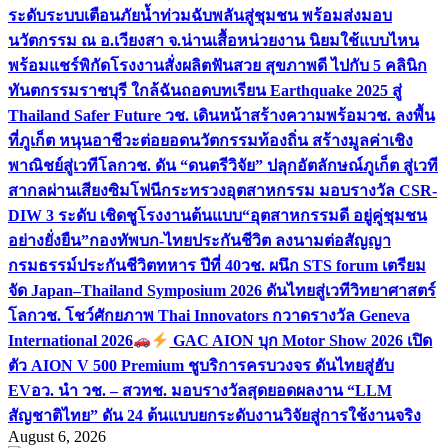
ระดับระบบเตือนภัยน้ำท่วมฉับพลันสู่ชุมชน พร้อมส่งมอบ
นวัตกรรม ณ อ.เวียงสา จ.น่าน
เสื้อหน่วยงาน นิยมใช้แบบไหน
พร้อมแชร์พิกัดโรงงานสั่งผลิต
ฟันสวย สุขภาพดี ไปกับ 5 คลินิก
ทันตกรรมราชบุรี ใกล้ฉัน
ถอดบทเรียน Earthquake 2025 สู่
Thailand Safer Future วช. เดินหน้าสร้างความพร้อม
วช. ลงพื้น
ที่ภูเก็ต หนุนอาชีวะต่อยอดนวัตกรรมท้องถิ่น สร้างมูลค่าเชิง
พาณิชย์สู่เวทีโลก
วช. ดัน “ดนตรีวิจัย” ปลุกอัตลักษณ์ภูเก็ต สู่เวที
สากลผ่านเสียงซิมโฟนี
กระทรวงอุตสาหกรรม มอบรางวัล CSR-
DIW 3 ระดับ เชิดชูโรงงานต้นแบบ“อุตสาหกรรมดี อยู่คู่ชุมชน
อย่างยั่งยืน”
กองทัพบก-ไทยประกันชีวิต ลงนามต่อสัญญา
กรมธรรม์ประกันชีวิตทหาร ปีที่ 40
วช. ผนึก STS forum เตรียม
จัด Japan–Thailand Symposium 2026 ดันไทยสู่เวทีวิทยาศาสตร์
โลก
วช. โชว์ศักยภาพ Thai Innovators กวาดรางวัล Geneva
International 2026
GAC AION บุก Motor Show 2026 เปิด
ตัว AION V 500 Premium ชูบริการครบวงจร ดันไทยสู่ฮับ
EV
อว. นำ วช. – สวทช. มอบรางวัลสุดยอดผลงาน “LLM
สัญชาติไทย” ดัน 24 ต้นแบบยกระดับงานวิจัยสู่การใช้งานจริง
August 6, 2026