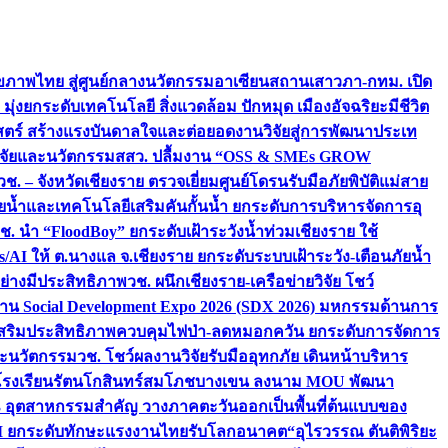
ภาพไทย สู่ศูนย์กลางนวัตกรรมอาเซียน
สถานเสาวภา-กทม. เปิด
 มุ่งยกระดับเทคโนโลยี สิ่งแวดล้อม ปักหมุด เมืองอัจฉริยะมีชีวิต
าสตร์ สร้างแรงบันดาลใจและต่อยอดงานวิจัยสู่การพัฒนาประเท
วิจัยและนวัตกรรม
สสว. ปลื้มงาน “OSS & SMEs GROW
วช. – จังหวัดเชียงราย ตรวจเยี่ยมศูนย์โดรนรับมือภัยพิบัติแม่สาย
ภัยน้ำและเทคโนโลยีเสริมคันกั้นน้ำ ยกระดับการบริหารจัดการอุ
ช. นำ “FloodBoy” ยกระดับเฝ้าระวังน้ำท่วมเชียงราย ใช้
/AI ให้ ต.นางแล จ.เชียงราย ยกระดับระบบเฝ้าระวัง-เตือนภัยน้ำ
ย่างมีประสิทธิภาพ
วช. ผนึกเชียงราย-เครือข่ายวิจัย โชว์
าน Social Development Expo 2026 (SDX 2026) มหกรรมด้านการ
า” เสริมประสิทธิภาพควบคุมไฟป่า-ลดหมอกควัน ยกระดับการจัดการ
และนวัตกรรม
วช. โชว์ผลงานวิจัยรับมืออุทกภัย เดินหน้าบริหาร
ือโรงเรียนรัตนโกสินทร์สมโภชบางเขน ลงนาม MOU พัฒนา
อม 3 อุตสาหกรรมสำคัญ วางภาคตะวันออกเป็นพื้นที่ต้นแบบของ
ผนึก AI ยกระดับทักษะแรงงานไทยรับโลกอนาคต
“อุไรวรรณ ตันติพิริยะ