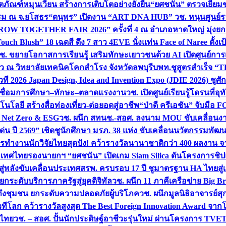
ิตภัณฑ์หมุนเวียน สร้างการเติบโตอย่างยั่งยืน
“ยศชนัน” ตรวจเยี่ย
รรม ณ จ.ยโสธร
“ดนุพร” เปิดงาน “ART DNA HUB” วช. หนุนศูนย์รว
W TOGETHER FAIR 2026” ครั้งที่ 4 ณ อำเภอหาดใหญ่ มุ่งยกระ
uch Blush” 18 เฉดสี ดึง 7 สาว 4EVE นั่งแท่น Face of Naree ตั้ง
ช. ขยายโอกาสการเรียนรู้ เสริมทักษะเยาวชนด้วย AI เปิดศูนย์การเร
่ยว ณ วิทยาลัยเทคนิคโคกสำโรง จังหวัดลพบุรี
บพท.ชูสูตรสำเร็จ “
ที 2026 Japan Design, Idea and Invention Expo (JDIE 2026) ชูศ
m เชื่อมการศึกษา–ทักษะ–ตลาดแรงงาน
วช. เปิดศูนย์เรียนรู้โดรนที่
โลยี สร้างสื่อท่องเที่ยว-ต่อยอดสู่อาชีพ
“ป่าดี ครีเอชัน” จับมือ 
ค Net Zero & ESG
วช. ผนึก สทนช.-สอศ. ลงนาม MOU ขับเคลื่อนงาน
่น ปี 2569” เชิดชูนักศึกษา มรภ. 38 แห่ง ขับเคลื่อนนวัตกรรมพั
การทำงาน
นักวิจัยไทยสุดปัง! คว้ารางวัลนานาชาติกว่า 400 ผลงาน 
ระเทศไทย
รองนายกฯ “ยศชนัน” เปิดเกม Siam Silica ดันโครงการชิปแห
สู่พลังขับเคลื่อนประเทศ
สรพ. ครบรอบ 17 ปี ชูมาตรฐาน HA ไทยสู่เ
กระดับบริการภาครัฐสู่ยุคดิจิทัล
วช. ผนึก 11 ภาคีเครือข่าย Big Br
ถึงชุมชน ยกระดับความปลอดภัยผู้บริโภค
วช. ผนึกมูลนิธิอาจารย์ส
วทีโลก คว้ารางวัลสูงสุด The Best Foreign Innovation Award จา
ตไทย
วช. – สอศ. ปั้นนักประดิษฐ์อาชีวะรุ่นใหม่ ผ่านโครงการ TVET