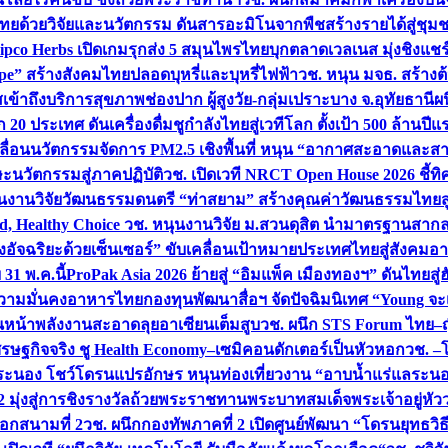
ทยด้วยวิจัยและนวัตกรรม ดันสารอะมิโนจากพืชสร้างรายได้สู่ชุม
ipco Herbs เปิดเกมรุกส่ง 5 สมุนไพรไทยบุกตลาดเวลเนส มุ่งชิงแช
ape” สร้างสังคมไทยปลอดบุหรี่และบุหรี่ไฟฟ้า
วช. หนุน มจธ. สร้างต้
ข้าถึงบริการสุขภาพช่องปาก ผู้สูงวัย-กลุ่มเปราะบาง จ.อุทัยธานี
ผน
20 ประเทศ ดันเครื่องดื่มชูกำลังไทยสู่เวทีโลก ตั้งเป้า 500 ล้านปีแ
คลื่อนนวัตกรรมจัดการ PM2.5 เชิงพื้นที่ หนุน “อากาศสะอาดและสา
นวัตกรรมสู่ภาคปฏิบัติ
วช. เปิดเวที NRCT Open House 2026 ชี้ทิ
นงานวิจัยวัฒนธรรมดนตรี “ท่าสยาม” สร้างคุณค่าวัฒนธรรมไทยส
 Healthy Choice
วช. หนุนงานวิจัย ม.สวนดุสิต นำมาตรฐานสาก
งอัจฉริยะด้วยเซ็นเซอร์” ขับเคลื่อนเป้าหมายประเทศไทยสู่สังคมอ
 31 พ.ค.นี้
ProPak Asia 2026 ย้ายสู่ “อิมแพ็ค เมืองทองฯ” ดันไทยสู
ู่ความมั่นคงอาหารไทย
กองทุนพัฒนาสื่อฯ จัดปัจฉิมนิเทศ “Young จะ
หน้าพลังงานสะอาดลุยอาเซียนเต็มสูบ
วช. ผนึก STS Forum ไทย–ญี่
่เศรษฐกิจจริง ชู Health Economy–เซมิคอนดักเตอร์เป็นหัวหอก
วช. –
อระนอง โชว์โดรนแปรอักษร หนุนท่องเที่ยวงาน “อาบน้ำแร่แลระนอ
มุ่งสู่การชิงรางวัลถ้วยพระราชทานพระบาทสมเด็จพระเจ้าอยู่หัว
อกสนามที่ 2
วช. ผนึกกองทัพภาคที่ 2 เปิดศูนย์พัฒนา “โดรนยุทธว