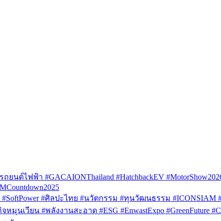
รถยนต์ไฟฟ้า #GACAIONThailand #HatchbackEV #MotorShow202
AMCountdown2025
SoftPower #ศิลปะไทย #นวัตกรรม #ทุนวัฒนธรรม #ICONSIAM #V
หมุนเวียน #พลังงานสะอาด #ESG #EnwastExpo #GreenFuture #Circul