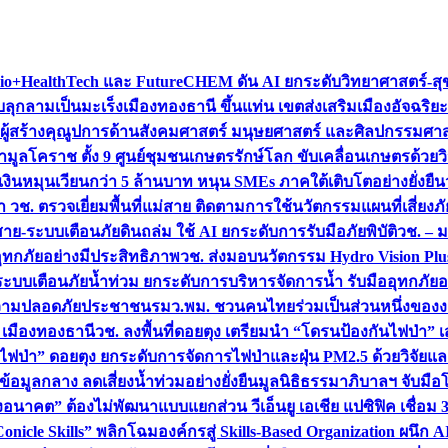
+HealthTech และ FutureCHEM ดัน AI ยกระดับวิทยาศาสตร์-สุข
บลุกลามเป็นมะเร็ง
เมืองทองธานี ขึ้นแท่น เขตส่งเสริมเมืองอัจฉริยะ
่องผู้สร้างคุณูปการด้านสังคมศาสตร์ มนุษยศาสตร์ และศิลปกรรมศ
ำมูลโคราช ตั้ง 9 ศูนย์ชุมชนเกษตรรักษ์โลก ขับเคลื่อนเกษตรด้วย
หมุนเวียนกว่า 5 ล้านบาท หนุน SMEs ภาคใต้เติบโตอย่างยั่งยืน
ำ วช. ตรวจเยี่ยมพื้นที่แม่สาย ติดตามการใช้นวัตกรรมแผนที่เสี่ยง
สาย-ระบบเตือนภัยดินถล่ม ใช้ AI ยกระดับการรับมือภัยพิบัติ
วช. – ม
อุทกภัยอย่างมีประสิทธิภาพ
วช. ส่งมอบนวัตกรรม Hydro Vision Plus
ระบบเตือนภัยน้ำท่วม ยกระดับการบริหารจัดการน้ำ รับมืออุทกภัยอ
มความปลอดภัยประชาชน
รมว.พม. ชวนคนไทยร่วมเป็นส่วนหนึ่งของง
 เมืองทองธานี
วช. ลงพื้นที่ดอยตุง เตรียมนำ “โดรนป้องกันไฟป่
นไฟป่า” ดอยตุง ยกระดับการจัดการไฟป่าและฝุ่น PM2.5 ด้วยวิจัย
อมูลกลาง ลดเสี่ยงน้ำท่วมอย่างยั่งยืน
มูลนิธิธรรมาภิบาลฯ จับม
งอนาคต” ต้องไม่พัฒนาแบบแยกส่วน วีเอ็นยู เอเชีย แปซิฟิค เชื่
“Conicle Skills” พลิกโฉมองค์กรสู่ Skills-Based Organization 