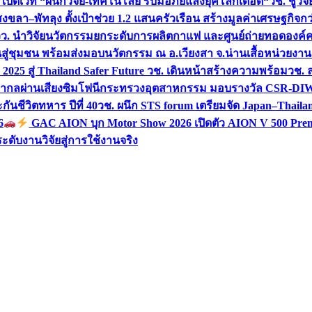
 เปิดเวที “ผนึกวิจัย-เทคโนโลยี รับมือภัยแล้งยุคโลกเดือด“
วช. ชูวิ
สงขลา–พัทลุง ตั้งเป้าช่วย 1.2 แสนครัวเรือน สร้างมูลค่าเศรษฐกิจก
วว. นำวิจัยนวัตกรรมยกระดับการผลิตกาแฟ และศูนย์ถ่ายทอดองค์
ันสู่ชุมชน พร้อมส่งมอบนวัตกรรม ณ อ.เวียงสา จ.น่าน
เสื้อหน่วยงา
025 สู่ Thailand Safer Future วช. เดินหน้าสร้างความพร้อม
วช. ล
ีสากลผ่านเสียงซิมโฟนี
กระทรวงอุตสาหกรรม มอบรางวัล CSR-DIW 3 
นชีวิตทหาร ปีที่ 40
วช. ผนึก STS forum เตรียมจัด Japan–Thaila
6
GAC AION บุก Motor Show 2026 เปิดตัว AION V 500 Prem
ับงานวิจัยสู่การใช้งานจริง