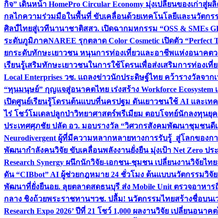
กิจ” เดินหน้า HomePro Circular Economy มุ่งเปลี่ยนของเก่าสู่ผล
กลไกความร่วมมือในพื้นที่ ขับเคลื่อนด้วยเทคโนโลยีและนวัตก
ศิลป์ไทยสู่เวทีนานาชาติ
สสว. เปิดฉากมหกรรม “OSS & SMEs GRO
ระดับภูมิภาค
NAREE รุกตลาด Color Cosmetic เปิดตัว “Perfect To
ยกระดับทักษะเยาวชน หนุนการท่องเที่ยวและอาชีพแห่งอนาคต
ว
เรียนรู้เสริมทักษะเยาวชนในการใช้โดรนเพื่อส่งเสริมการท่องเที
Local Enterprises
วช. แถลงข่าวนักประดิษฐ์ไทย คว้ารางวัลจากเว
“ทุนมนุษย์” กุญแจสู่อนาคตไทย เร่งสร้าง Workforce Ecosyste
เปิดศูนย์เรียนรู้โดรนต้นแบบที่นครปฐม ดันเยาวชนใช้ AI และเทคโน
ไร่ โชว์โมเดลปลูกป่าวิทยาศาสตร์พรีเมียม ตอบโจทย์นักลงทุนยุ
ประเทศ
ศุภชัย ปลัด อว. มอบรางวัล “วิศวกรสังคมพัฒนาชุมชนดีเด
Neurodivergent ผู้ที่มีความหลากหลายทางการรับรู้ สู่โลกของ
พัฒนากำลังคนวิจัย ขับเคลื่อนพลังงานยั่งยืน มุ่งเป้า Net Zero ป
Research Synergy ผนึกนักวิจัย-เอกชน-ชุมชน เปลี่ยนงานวิจัยไทย
ดัน “CIBbot” AI ผู้ช่วยกฎหมาย 24 ชั่วโมง ต้นแบบนวัตกรรมวิจัยย
พัฒนาที่ยั่งยืน
อย. ลุยตลาดสดธนบุรี ส่ง Mobile Unit ตรวจอาหาร
กลาง ชิงถ้วยพระราชทานฯ
วช. ปลื้ม! นวัตกรรมไทยสร้างชื่อบนเ
Research Expo 2026’ ปีที่ 21 โชว์ 1,000 ผลงานวิจัย เปลี่ยนอนาค