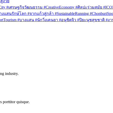
สูงวัย
rCity #เศรษฐกิจวัฒนธรรม #CreativeEconomy #ศิลปะร่วมสมัย #IC
งแสนรักษ์โลก #จากแก้วสู่กล้า #SustainableRunning #ChonburiSpor
Tourism #บางแสน #นักวิ่งเคนยา #อนุชิตจิว #ปิยะนุชสุขชาติ #งาน
ng industry.
s porttitor quisque.