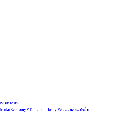
6
isualArts
arEconomy #ThailandIndustry #สิ่งแวดล้อมยั่งยืน