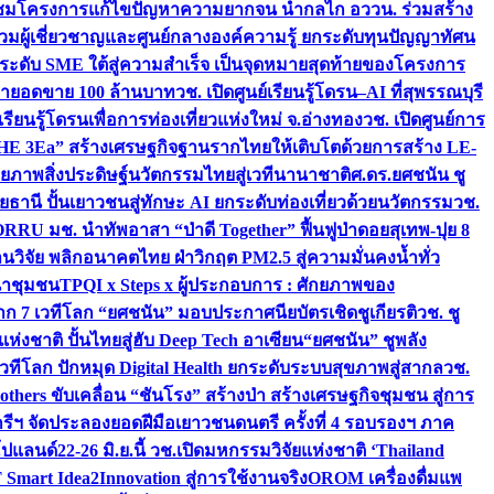
มชมโครงการแก้ไขปัญหาความยากจน นำกลไก อววน. ร่วมสร้าง
มผู้เชี่ยวชาญและศูนย์กลางองค์ความรู้ ยกระดับทุนปัญญาทัศน
ดับ SME ใต้สู่ความสำเร็จ เป็นจุดหมายสุดท้ายของโครงการ
เป้ายอดขาย 100 ล้านบาท
วช. เปิดศูนย์เรียนรู้โดรน–AI ที่สุพรรณบุรี
ียนรู้โดรนเพื่อการท่องเที่ยวแห่งใหม่ จ.อ่างทอง
วช. เปิดศูนย์การ
THE 3Ea” สร้างเศรษฐกิจฐานรากไทยให้เติบโตด้วยการสร้าง LE-
ักยภาพสิ่งประดิษฐ์นวัตกรรมไทยสู่เวทีนานาชาติ
ศ.ดร.ยศชนัน ชู
อุทัยธานี ปั้นเยาวชนสู่ทักษะ AI ยกระดับท่องเที่ยวด้วยนวัตกรรม
วช.
FORRU มช. นำทัพอาสา “ป่าดี Together” ฟื้นฟูป่าดอยสุเทพ-ปุย 8
วิจัย พลิกอนาคตไทย ฝ่าวิกฤต PM2.5 สู่ความมั่นคงน้ำทั่ว
ฒนาชุมชน
TPQI x Steps x ผู้ประกอบการ : ศักยภาพของ
จาก 7 เวทีโลก “ยศชนัน” มอบประกาศนียบัตรเชิดชูเกียรติ
วช. ชู
่งชาติ ปั้นไทยสู่ฮับ Deep Tech อาเซียน
“ยศชนัน” ชูพลัง
วทีโลก ปักหมุด Digital Health ยกระดับระบบสุขภาพสู่สากล
วช.
others ขับเคลื่อน “ชันโรง” สร้างป่า สร้างเศรษฐกิจชุมชน สู่การ
ุกรีฯ จัดประลองยอดฝีมือเยาวชนดนตรี ครั้งที่ 4 รอบรองฯ ภาค
กโปแลนด์
22-26 มิ.ย.นี้ วช.เปิดมหกรรมวิจัยแห่งชาติ ‘Thailand
 Smart Idea2Innovation สู่การใช้งานจริง
OROM เครื่องดื่มแพ