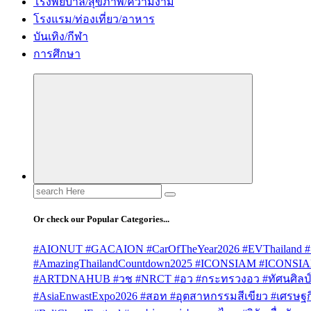
โรงพยบาล/สุขภาพ/ความงาม
โรงแรม/ท่องเที่ยว/อาหาร
บันเทิง/กีฬา
การศึกษา
Search
for:
Or check our Popular Categories...
#AIONUT #GACAION #CarOfTheYear2026 #EVThailand #
#AmazingThailandCountdown2025 #ICONSIAM #ICONSI
#ARTDNAHUB #วช #NRCT #อว #กระทรวงอว #ทัศนศิลป์ #
#AsiaEnwastExpo2026 #สอท #อุตสาหกรรมสีเขียว #เศรษฐกิจ