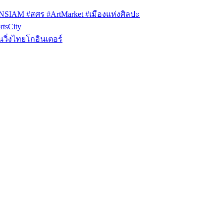
ONSIAM #สศร #ArtMarket #เมืองแห่งศิลปะ
tsCity
วิ่งไทยโกอินเตอร์