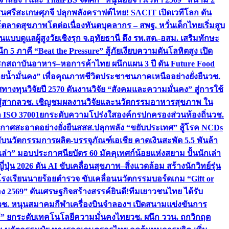
ชนศรีสะเกษ
ศุภจี ปลุกพลังคราฟต์ไทย! SACIT เปิดเวทีโลก ดัน
ร์ตลาดสุขภาพโตต่อเนื่อง
ทันตบุคลากร – สพฐ. หวั่นเด็กไทยเริ่มสูบ
นแบบดูแลผู้สูงวัยเชิงรุก จ.อุทัยธานี ดึง รพ.สต.-อสม. เสริมทักษะ
ึก 5 ภาคี “Beat the Pressure” สู้ภัยเงียบความดันโลหิตสูง เปิด
รก
สถาบันอาหาร–หอการค้าไทย ผนึกแผน 3 ปี ดัน Future Food
ยน้ำมั่นคง” เพื่อคุณภาพชีวิตประชาชนภาคเหนืออย่างยั่งยืน
วช.
ศทางทุนวิจัยปี 2570 ดันงานวิจัย “สังคมและความมั่นคง” สู่การใช้
ู่สากล
วช. เชิญชมผลงานวิจัยและนวัตกรรมอาหารสุขภาพ ใน
ล ISO 37001ยกระดับความโปร่งใสองค์กรปกครองส่วนท้องถิ่น
วช.
ากาศสะอาดอย่างยั่งยืน
สสส.ปลุกพลัง “ขยับประเทศ” สู้โรค NCDs
่ฮับนวัตกรรมการผลิต-บรรจุภัณฑ์เอเชีย คาดเงินสะพัด 5.5 พันล้า
เล่า” มอบประกาศนียบัตร 60 มัคคุเทศก์น้อยแห่งสยาม ปั้นนักเล่า
ปุ่น 2026 ดัน AI ขับเคลื่อนสุขภาพ–สิ่งแวดล้อม สร้างนักวิทย์รุ่น
โรงเรียนนายร้อยตำรวจ ขับเคลื่อนนวัตกรรมบอร์ดเกม “Gift or
ง 2569” ดันเศรษฐกิจสร้างสรรค์
ยินดี!ทีมเยาวชนไทย ได้รับ
วช. หนุนสมาคมกีฬาเครื่องบินจำลองฯ เปิดสนามแข่งขันการ
ิธี” ยกระดับเทคโนโลยีความมั่นคงไทย
วช. ผนึก ววน. ถกวิกฤต