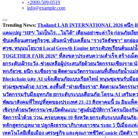
+2000-509-0519
info@example.com
Trending News:
Thailand LAB INTERNATIONAL 2026 ผนึก Bio
แคมเปญ “HPV ไม่เป็นไร…ไม่ได้” เตือนอย่าชะล่าใจ ก่อนภัยเงีย
ขับเคลื่อนเศรษฐกิจ
วช. เดินหน้าขับเคลื่อน “รางวัลธัชชา” ยกย
ศ
วช. หนุนนโยบาย Local Growth Engine ยกระดับทุเรียนต้นแม่น้
TOGETHER FAIR 2026” ที่สงขลาประสบความสำเร็จ สร้างเม็ดเงิน
ยกระดับเฝ้าระวัง–ช่วยเหลือผู้ประสบภัยด้วยนวัตกรรม
เชียงราย น
ทกภัย
วช. ผนึก จ.เชียงราย ติดตามนวัตกรรมแผนที่เสี่ยงภัยน้ำแม่
Blockchain และ AI แจ้งเตือนภัยแบบเรียลไทม์ หนุนชุมชนรับมือ
ท่วมชุมชนด้วย AI
วช. ลงพื้นที่ “ฝายเชียงราย” ติดตามนวัตกรรม
นวัตกรรมรับมืออุทกภัย ยกระดับระบบเตือนภัย-โดรน-AI เสริ
พัฒนาสังคมที่ใหญ่ที่สุดของประเทศ 21–23 สิงหาคมนี้ ณ อิมแพ็ค
เชิงรุกด้วยนวัตกรรม
วช.เปิดต้นแบบ “ศูนย์ปฏิบัติการโดรนป้องกั
จัดการน้ำด้วย ววน. ครอบคลุม 10 จังหวัด ยกระดับระบบเตือนภัย-ข้
หลักสูตรกฎหมาย ปลูกฝังธรรมาภิบาลเยาวชน ระยะ 5 ปี
เมืองแห่
เทคโนโลยีเพื่อเมือง เศรษฐกิจ และคุณภาพชีวิต
Conicle เปิดตัว 