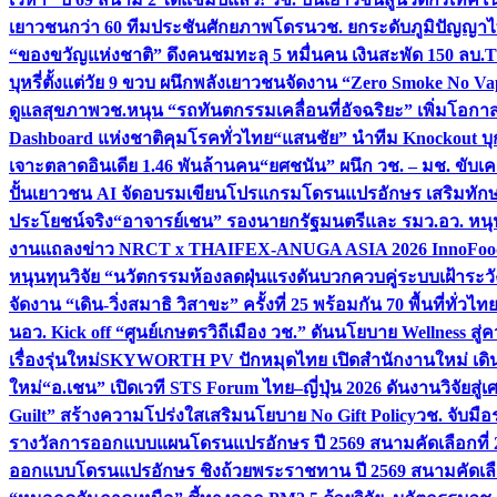
เยาวชนกว่า 60 ทีมประชันศักยภาพโดรน
วช. ยกระดับภูมิปัญญาไ
“ของขวัญแห่งชาติ” ดึงคนชมทะลุ 5 หมื่นคน เงินสะพัด 150 ลบ.
T
บุหรี่ตั้งแต่วัย 9 ขวบ ผนึกพลังเยาวชนจัดงาน “Zero Smoke No V
ดูแลสุขภาพ
วช.หนุน “รถทันตกรรมเคลื่อนที่อัจฉริยะ” เพิ่มโอกาสเ
Dashboard แห่งชาติคุมโรคทั่วไทย
“แสนชัย” นำทีม Knockout บุก 
เจาะตลาดอินเดีย 1.46 พันล้านคน
“ยศชนัน” ผนึก วช. – มช. ขับเ
ปั้นเยาวชน AI จัดอบรมเขียนโปรแกรมโดรนแปรอักษร เสริมทักษะ
ประโยชน์จริง
“อาจารย์เชน” รองนายกรัฐมนตรีและ รมว.อว. หนุ
งานแถลงข่าว NRCT x THAIFEX-ANUGA ASIA 2026 InnoFood,
หนุนทุนวิจัย “นวัตกรรมห้องลดฝุ่นแรงดันบวกควบคู่ระบบเฝ้าระวั
จัดงาน “เดิน-วิ่งสมาธิ วิสาขะ” ครั้งที่ 25 พร้อมกัน 70 พื้นที่ทั่วไทย
น
อว. Kick off “ศูนย์เกษตรวิถีเมือง วช.” ดันนโยบาย Wellness ส
เรื่องรุ่นใหม่
SKYWORTH PV ปักหมุดไทย เปิดสำนักงานใหม่ เดิน
ใหม่
“อ.เชน” เปิดเวที STS Forum ไทย–ญี่ปุ่น 2026 ดันงานวิจัยสู
Guilt” สร้างความโปร่งใสเสริมนโยบาย No Gift Policy
วช. จับมื
รางวัลการออกแบบแผนโดรนแปรอักษร ปี 2569 สนามคัดเลือกที่ 2 
ออกแบบโดรนแปรอักษร ชิงถ้วยพระราชทาน ปี 2569 สนามคัดเลื