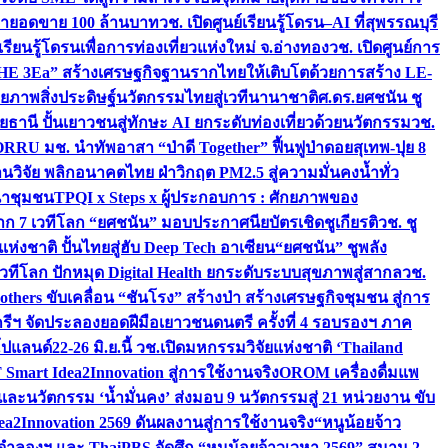
เป้ายอดขาย 100 ล้านบาท
วช. เปิดศูนย์เรียนรู้โดรน–AI ที่สุพรรณบุรี
ียนรู้โดรนเพื่อการท่องเที่ยวแห่งใหม่ จ.อ่างทอง
วช. เปิดศูนย์การ
THE 3Ea” สร้างเศรษฐกิจฐานรากไทยให้เติบโตด้วยการสร้าง LE-
ักยภาพสิ่งประดิษฐ์นวัตกรรมไทยสู่เวทีนานาชาติ
ศ.ดร.ยศชนัน ชู
อุทัยธานี ปั้นเยาวชนสู่ทักษะ AI ยกระดับท่องเที่ยวด้วยนวัตกรรม
วช.
FORRU มช. นำทัพอาสา “ป่าดี Together” ฟื้นฟูป่าดอยสุเทพ-ปุย 8
วิจัย พลิกอนาคตไทย ฝ่าวิกฤต PM2.5 สู่ความมั่นคงน้ำทั่ว
ฒนาชุมชน
TPQI x Steps x ผู้ประกอบการ : ศักยภาพของ
จาก 7 เวทีโลก “ยศชนัน” มอบประกาศนียบัตรเชิดชูเกียรติ
วช. ชู
่งชาติ ปั้นไทยสู่ฮับ Deep Tech อาเซียน
“ยศชนัน” ชูพลัง
วทีโลก ปักหมุด Digital Health ยกระดับระบบสุขภาพสู่สากล
วช.
others ขับเคลื่อน “ชันโรง” สร้างป่า สร้างเศรษฐกิจชุมชน สู่การ
ุกรีฯ จัดประลองยอดฝีมือเยาวชนดนตรี ครั้งที่ 4 รอบรองฯ ภาค
กโปแลนด์
22-26 มิ.ย.นี้ วช.เปิดมหกรรมวิจัยแห่งชาติ ‘Thailand
 Smart Idea2Innovation สู่การใช้งานจริง
OROM เครื่องดื่มแพ
และนวัตกรรม ‘น้ำมั่นคง’ ส่งมอบ 9 นวัตกรรมสู่ 21 หน่วยงาน ขับ
a2Innovation 2569 ดันผลงานสู่การใช้งานจริง
“หนูน้อยจ้าว
จำลองฯ และ ThaiPBS จัดศึก “หนูน้อยจ้าวเวหา 2569” สนาม 2