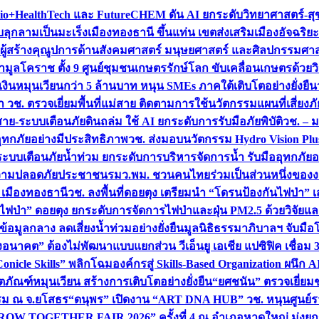
+HealthTech และ FutureCHEM ดัน AI ยกระดับวิทยาศาสตร์-สุข
บลุกลามเป็นมะเร็ง
เมืองทองธานี ขึ้นแท่น เขตส่งเสริมเมืองอัจฉริยะ
่องผู้สร้างคุณูปการด้านสังคมศาสตร์ มนุษยศาสตร์ และศิลปกรรมศ
ำมูลโคราช ตั้ง 9 ศูนย์ชุมชนเกษตรรักษ์โลก ขับเคลื่อนเกษตรด้วย
หมุนเวียนกว่า 5 ล้านบาท หนุน SMEs ภาคใต้เติบโตอย่างยั่งยืน
ำ วช. ตรวจเยี่ยมพื้นที่แม่สาย ติดตามการใช้นวัตกรรมแผนที่เสี่ยง
สาย-ระบบเตือนภัยดินถล่ม ใช้ AI ยกระดับการรับมือภัยพิบัติ
วช. – ม
อุทกภัยอย่างมีประสิทธิภาพ
วช. ส่งมอบนวัตกรรม Hydro Vision Plus
ระบบเตือนภัยน้ำท่วม ยกระดับการบริหารจัดการน้ำ รับมืออุทกภัยอ
มความปลอดภัยประชาชน
รมว.พม. ชวนคนไทยร่วมเป็นส่วนหนึ่งของง
 เมืองทองธานี
วช. ลงพื้นที่ดอยตุง เตรียมนำ “โดรนป้องกันไฟป่
นไฟป่า” ดอยตุง ยกระดับการจัดการไฟป่าและฝุ่น PM2.5 ด้วยวิจัย
อมูลกลาง ลดเสี่ยงน้ำท่วมอย่างยั่งยืน
มูลนิธิธรรมาภิบาลฯ จับม
งอนาคต” ต้องไม่พัฒนาแบบแยกส่วน วีเอ็นยู เอเชีย แปซิฟิค เชื่
“Conicle Skills” พลิกโฉมองค์กรสู่ Skills-Based Organization 
ิตภัณฑ์หมุนเวียน สร้างการเติบโตอย่างยั่งยืน
“ยศชนัน” ตรวจเยี่ย
รรม ณ จ.ยโสธร
“ดนุพร” เปิดงาน “ART DNA HUB” วช. หนุนศูนย์รว
W TOGETHER FAIR 2026” ครั้งที่ 4 ณ อำเภอหาดใหญ่ มุ่งยกระ