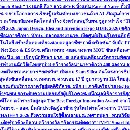
uch Blush” 18 เฉดสี ดึง 7 สาว 4EVE นั่งแท่น Face of Naree ตั้ง
ช. ขยายโอกาสการเรียนรู้ เสริมทักษะเยาวชนด้วย AI เปิดศูนย์การเร
่ยว ณ วิทยาลัยเทคนิคโคกสำโรง จังหวัดลพบุรี
บพท.ชูสูตรสำเร็จ “
ที 2026 Japan Design, Idea and Invention Expo (JDIE 2026) ชูศ
m เชื่อมการศึกษา–ทักษะ–ตลาดแรงงาน
วช. เปิดศูนย์เรียนรู้โดรนที่
โลยี สร้างสื่อท่องเที่ยว-ต่อยอดสู่อาชีพ
“ป่าดี ครีเอชัน” จับมือ 
ค Net Zero & ESG
วช. ผนึก สทนช.-สอศ. ลงนาม MOU ขับเคลื่อนงาน
่น ปี 2569” เชิดชูนักศึกษา มรภ. 38 แห่ง ขับเคลื่อนนวัตกรรมพั
การทำงาน
นักวิจัยไทยสุดปัง! คว้ารางวัลนานาชาติกว่า 400 ผลงาน 
ระเทศไทย
รองนายกฯ “ยศชนัน” เปิดเกม Siam Silica ดันโครงการชิปแห
สู่พลังขับเคลื่อนประเทศ
สรพ. ครบรอบ 17 ปี ชูมาตรฐาน HA ไทยสู่เ
กระดับบริการภาครัฐสู่ยุคดิจิทัล
วช. ผนึก 11 ภาคีเครือข่าย Big Br
ถึงชุมชน ยกระดับความปลอดภัยผู้บริโภค
วช. ผนึกมูลนิธิอาจารย์ส
วทีโลก คว้ารางวัลสูงสุด The Best Foreign Innovation Award จา
ตไทย
วช. – สอศ. ปั้นนักประดิษฐ์อาชีวะรุ่นใหม่ ผ่านโครงการ TVET
THAIFEX 2026 ดึงความสนใจผู้ซื้อหลายประเทศ
“ดนุพร” หนุนวิจัย
ระดิษฐ์อาชีวะอีสาน คว้ารางวัล “กิจกรรมติดดาว” TVET Smart Ide
คโนโลยีไร้คนขับ ชิงถ้วยพระราชทานฯ
วช. ผนึกสมาคมกีฬาเครื่องบิน