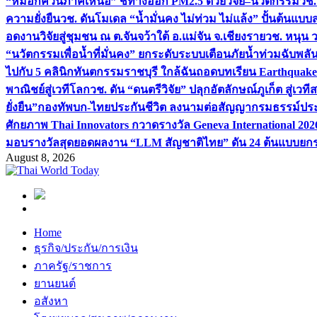
“หมอกควันภาคเหนือ” ชี้ทางออก PM2.5 ด้วยวิจัย–นวัตกรรม
วช.
ความยั่งยืน
วช. ดันโมเดล “น้ำมั่นคง ไม่ท่วม ไม่แล้ง” ปั้นต้นแบบ
อดงานวิจัยสู่ชุมชน ณ ต.จันจว้าใต้ อ.แม่จัน จ.เชียงราย
วช. หนุน 
“นวัตกรรมเพื่อน้ำที่มั่นคง” ยกระดับระบบเตือนภัยน้ำท่วมฉับพล
ไปกับ 5 คลินิกทันตกรรมราชบุรี ใกล้ฉัน
ถอดบทเรียน Earthquake 2
พาณิชย์สู่เวทีโลก
วช. ดัน “ดนตรีวิจัย” ปลุกอัตลักษณ์ภูเก็ต สู่เวท
ยั่งยืน”
กองทัพบก-ไทยประกันชีวิต ลงนามต่อสัญญากรมธรรม์ประกั
ศักยภาพ Thai Innovators กวาดรางวัล Geneva International 202
มอบรางวัลสุดยอดผลงาน “LLM สัญชาติไทย” ดัน 24 ต้นแบบยกระด
August 8, 2026
Home
ธุรกิจ/ประกัน/การเงิน
ภาครัฐ/ราชการ
ยานยนต์
อสังหา