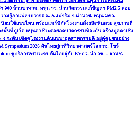
จัย-นวัตกรรมปุ๋ย ทางรอดเกษตรกรไทย ลดต้นทุนการผลิต-เพิ่ม
ว่า 900 ล้านบาท
วช. หนุน วว. นำนวัตกรรมแก้ปัญหา PM2.5 ต่อย
ความรู้กาแฟครบวงจร ณ อ.แม่จริม จ.น่าน
วช. หนุน มศว.
น นิยมใช้แบบไหน พร้อมแชร์พิกัดโรงงานสั่งผลิต
ฟันสวย สุขภาพดี
งพื้นที่ภูเก็ต หนุนอาชีวะต่อยอดนวัตกรรมท้องถิ่น สร้างมูลค่าเชิง
ระดับ เชิดชูโรงงานต้นแบบ“อุตสาหกรรมดี อยู่คู่ชุมชนอย่าง
nd Symposium 2026 ดันไทยสู่เวทีวิทยาศาสตร์โลก
วช. โชว์
ium ชูบริการครบวงจร ดันไทยสู่ฮับ EV
อว. นำ วช. – สวทช.