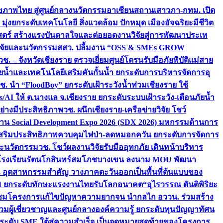
ภาพไทย สู่ศูนย์กลางนวัตกรรมอาเซียน
สถานเสาวภา-กทม. เปิด
 มุ่งยกระดับเทคโนโลยี สิ่งแวดล้อม ปักหมุด เมืองอัจฉริยะมีชีวิต
าสตร์ สร้างแรงบันดาลใจและต่อยอดงานวิจัยสู่การพัฒนาประเท
วิจัยและนวัตกรรม
สสว. ปลื้มงาน “OSS & SMEs GROW
วช. – จังหวัดเชียงราย ตรวจเยี่ยมศูนย์โดรนรับมือภัยพิบัติแม่สาย
ภัยน้ำและเทคโนโลยีเสริมคันกั้นน้ำ ยกระดับการบริหารจัดการอุ
ช. นำ “FloodBoy” ยกระดับเฝ้าระวังน้ำท่วมเชียงราย ใช้
/AI ให้ ต.นางแล จ.เชียงราย ยกระดับระบบเฝ้าระวัง-เตือนภัยน้ำ
ย่างมีประสิทธิภาพ
วช. ผนึกเชียงราย-เครือข่ายวิจัย โชว์
าน Social Development Expo 2026 (SDX 2026) มหกรรมด้านการ
า” เสริมประสิทธิภาพควบคุมไฟป่า-ลดหมอกควัน ยกระดับการจัดการ
และนวัตกรรม
วช. โชว์ผลงานวิจัยรับมืออุทกภัย เดินหน้าบริหาร
ือโรงเรียนรัตนโกสินทร์สมโภชบางเขน ลงนาม MOU พัฒนา
อม 3 อุตสาหกรรมสำคัญ วางภาคตะวันออกเป็นพื้นที่ต้นแบบของ
ผนึก AI ยกระดับทักษะแรงงานไทยรับโลกอนาคต
“อุไรวรรณ ตันติพิริยะ
มชมโครงการแก้ไขปัญหาความยากจน นำกลไก อววน. ร่วมสร้าง
มผู้เชี่ยวชาญและศูนย์กลางองค์ความรู้ ยกระดับทุนปัญญาทัศน
ดับ SME ใต้สู่ความสำเร็จ เป็นจุดหมายสุดท้ายของโครงการ