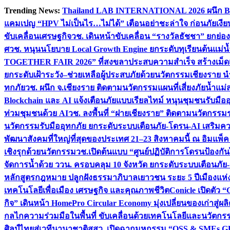
Skip
Trending News:
Thailand LAB INTERNATIONAL 2026 ผนึก Bio
to
แคมเปญ “HPV ไม่เป็นไร…ไม่ได้” เตือนอย่าชะล่าใจ ก่อนภัยเงีย
content
ขับเคลื่อนเศรษฐกิจ
วช. เดินหน้าขับเคลื่อน “รางวัลธัชชา” ยกย
ศ
วช. หนุนนโยบาย Local Growth Engine ยกระดับทุเรียนต้นแม่น้
TOGETHER FAIR 2026” ที่สงขลาประสบความสำเร็จ สร้างเม็ดเงิน
ยกระดับเฝ้าระวัง–ช่วยเหลือผู้ประสบภัยด้วยนวัตกรรม
เชียงราย น
ทกภัย
วช. ผนึก จ.เชียงราย ติดตามนวัตกรรมแผนที่เสี่ยงภัยน้ำแม่
Blockchain และ AI แจ้งเตือนภัยแบบเรียลไทม์ หนุนชุมชนรับมือ
ท่วมชุมชนด้วย AI
วช. ลงพื้นที่ “ฝายเชียงราย” ติดตามนวัตกรรม
นวัตกรรมรับมืออุทกภัย ยกระดับระบบเตือนภัย-โดรน-AI เสริ
พัฒนาสังคมที่ใหญ่ที่สุดของประเทศ 21–23 สิงหาคมนี้ ณ อิมแพ็ค
เชิงรุกด้วยนวัตกรรม
วช.เปิดต้นแบบ “ศูนย์ปฏิบัติการโดรนป้องกั
จัดการน้ำด้วย ววน. ครอบคลุม 10 จังหวัด ยกระดับระบบเตือนภัย-ข้
หลักสูตรกฎหมาย ปลูกฝังธรรมาภิบาลเยาวชน ระยะ 5 ปี
เมืองแห่
เทคโนโลยีเพื่อเมือง เศรษฐกิจ และคุณภาพชีวิต
Conicle เปิดตัว 
กิจ” เดินหน้า HomePro Circular Economy มุ่งเปลี่ยนของเก่าสู่ผล
กลไกความร่วมมือในพื้นที่ ขับเคลื่อนด้วยเทคโนโลยีและนวัตก
ศิลป์ไทยสู่เวทีนานาชาติ
สสว. เปิดฉากมหกรรม “OSS & SMEs GRO