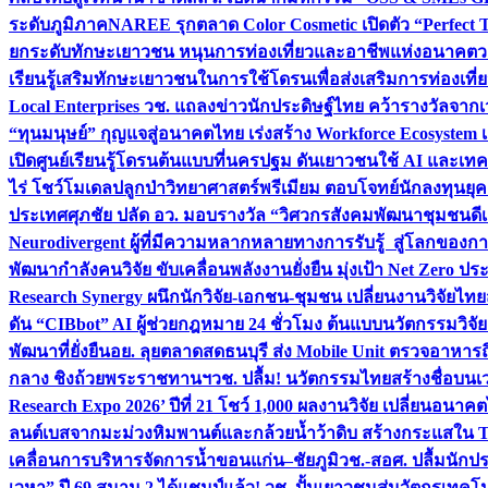
ระดับภูมิภาค
NAREE รุกตลาด Color Cosmetic เปิดตัว “Perfect To
ยกระดับทักษะเยาวชน หนุนการท่องเที่ยวและอาชีพแห่งอนาคต
ว
เรียนรู้เสริมทักษะเยาวชนในการใช้โดรนเพื่อส่งเสริมการท่องเที
Local Enterprises
วช. แถลงข่าวนักประดิษฐ์ไทย คว้ารางวัลจากเว
“ทุนมนุษย์” กุญแจสู่อนาคตไทย เร่งสร้าง Workforce Ecosyste
เปิดศูนย์เรียนรู้โดรนต้นแบบที่นครปฐม ดันเยาวชนใช้ AI และเทคโน
ไร่ โชว์โมเดลปลูกป่าวิทยาศาสตร์พรีเมียม ตอบโจทย์นักลงทุนยุ
ประเทศ
ศุภชัย ปลัด อว. มอบรางวัล “วิศวกรสังคมพัฒนาชุมชนดีเด
Neurodivergent ผู้ที่มีความหลากหลายทางการรับรู้ สู่โลกของ
พัฒนากำลังคนวิจัย ขับเคลื่อนพลังงานยั่งยืน มุ่งเป้า Net Zero ป
Research Synergy ผนึกนักวิจัย-เอกชน-ชุมชน เปลี่ยนงานวิจัยไทย
ดัน “CIBbot” AI ผู้ช่วยกฎหมาย 24 ชั่วโมง ต้นแบบนวัตกรรมวิจัยย
พัฒนาที่ยั่งยืน
อย. ลุยตลาดสดธนบุรี ส่ง Mobile Unit ตรวจอาหาร
กลาง ชิงถ้วยพระราชทานฯ
วช. ปลื้ม! นวัตกรรมไทยสร้างชื่อบนเ
Research Expo 2026’ ปีที่ 21 โชว์ 1,000 ผลงานวิจัย เปลี่ยนอนาค
ลนต์เบสจากมะม่วงหิมพานต์และกล้วยน้ำว้าดิบ สร้างกระแสใน 
เคลื่อนการบริหารจัดการน้ำขอนแก่น–ชัยภูมิ
วช.-สอศ. ปลื้มนักป
เวหา” ปี 69 สนาม 2 ได้แชมป์แล้ว! วช. ปั้นเยาวชนสู่นวัตกรเท