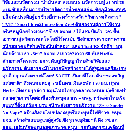
วิจัยและนวัตกรรม ‘น้ำมั่นคง’ ส่งมอบ 9 นวัตกรรมสู่ 21 หน่วย
งาน ขับเคลื่อนการบริหารจัดการน้ำขอนแก่น–ชัยภูมิ
วช.-สอศ.
ปลื้มนักประดิษฐ์อาชีวะอีสาน คว้ารางวัล “กิจกรรมติดดาว”
TVET Smart Idea2Innovation 2569 ดันผลงานสู่การใช้งาน
จริง
“หนูน้อยจ้าวเวหา” ปี 69 สนาม 2 ได้แชมป์แล้ว! วช. ปั้น
เยาวชนสู่นวัตกรเทคโนโลยีไร้คนขับ ชิงถ้วยพระราชทานฯ
วช.
ผนึกสมาคมกีฬาเครื่องบินจำลองฯ และ ThaiPBS จัดศึก “หนู
น้อยจ้าวเวหา 2569” สนาม 2 เยาวชนกว่า 60 ทีมประชัน
ศักยภาพโดรน
วช. ยกระดับภูมิปัญญาไทยด้วยวิจัยและ
นวัตกรรม ดันสารอะมิโนจากพืชสร้างรายได้สู่ชุมชนศรีสะเกษ
ศุภจี ปลุกพลังคราฟต์ไทย! SACIT เปิดเวทีโลก ดัน “ของขวัญ
แห่งชาติ” ดึงคนชมทะลุ 5 หมื่นคน เงินสะพัด 150 ลบ.
Tipco
Herbs เปิดเกมรุกส่ง 5 สมุนไพรไทยบุกตลาดเวลเนส มุ่งชิงแชร์
ตลาดสุขภาพโตต่อเนื่อง
ทันตบุคลากร – สพฐ. หวั่นเด็กไทยเริ่ม
สูบบุหรี่ตั้งแต่วัย 9 ขวบ ผนึกพลังเยาวชนจัดงาน “Zero Smoke
No Vape” สร้างสังคมไทยปลอดบุหรี่และบุหรี่ไฟฟ้า
วช. หนุน
มจธ. สร้างต้นแบบดูแลผู้สูงวัยเชิงรุก จ.อุทัยธานี ดึง รพ.สต.-
อสม. เสริมทักษะดูแลสุขภาพ
วช.หนุน “รถทันตกรรมเคลื่อนที่