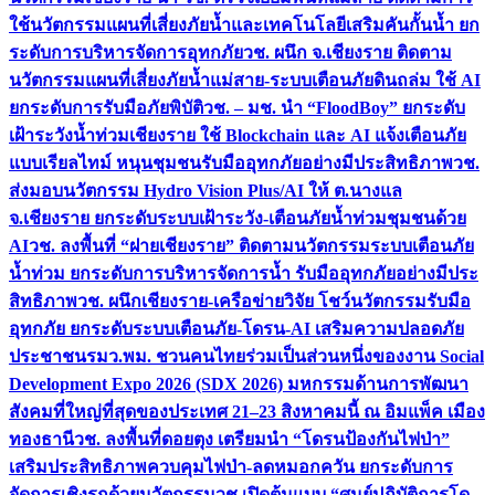
ใช้นวัตกรรมแผนที่เสี่ยงภัยน้ำและเทคโนโลยีเสริมคันกั้นน้ำ ยก
ระดับการบริหารจัดการอุทกภัย
วช. ผนึก จ.เชียงราย ติดตาม
นวัตกรรมแผนที่เสี่ยงภัยน้ำแม่สาย-ระบบเตือนภัยดินถล่ม ใช้ AI
ยกระดับการรับมือภัยพิบัติ
วช. – มช. นำ “FloodBoy” ยกระดับ
เฝ้าระวังน้ำท่วมเชียงราย ใช้ Blockchain และ AI แจ้งเตือนภัย
แบบเรียลไทม์ หนุนชุมชนรับมืออุทกภัยอย่างมีประสิทธิภาพ
วช.
ส่งมอบนวัตกรรม Hydro Vision Plus/AI ให้ ต.นางแล
จ.เชียงราย ยกระดับระบบเฝ้าระวัง-เตือนภัยน้ำท่วมชุมชนด้วย
AI
วช. ลงพื้นที่ “ฝายเชียงราย” ติดตามนวัตกรรมระบบเตือนภัย
น้ำท่วม ยกระดับการบริหารจัดการน้ำ รับมืออุทกภัยอย่างมีประ
สิทธิภาพ
วช. ผนึกเชียงราย-เครือข่ายวิจัย โชว์นวัตกรรมรับมือ
อุทกภัย ยกระดับระบบเตือนภัย-โดรน-AI เสริมความปลอดภัย
ประชาชน
รมว.พม. ชวนคนไทยร่วมเป็นส่วนหนึ่งของงาน Social
Development Expo 2026 (SDX 2026) มหกรรมด้านการพัฒนา
สังคมที่ใหญ่ที่สุดของประเทศ 21–23 สิงหาคมนี้ ณ อิมแพ็ค เมือง
ทองธานี
วช. ลงพื้นที่ดอยตุง เตรียมนำ “โดรนป้องกันไฟป่า”
เสริมประสิทธิภาพควบคุมไฟป่า-ลดหมอกควัน ยกระดับการ
จัดการเชิงรุกด้วยนวัตกรรม
วช.เปิดต้นแบบ “ศูนย์ปฏิบัติการโด