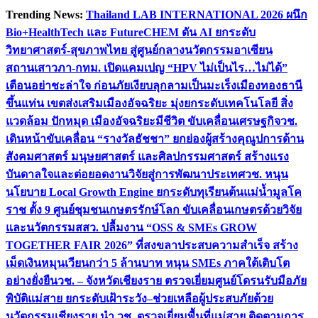
Skip
Trending News:
Thailand LAB INTERNATIONAL 2026 ผนึก
to
Bio+HealthTech และ FutureCHEM ดัน AI ยกระดับ
content
วิทยาศาสตร์-สุขภาพไทย สู่ศูนย์กลางนวัตกรรมอาเซียน
สถานเสาวภา-กทม. เปิดแคมเปญ “HPV ไม่เป็นไร…ไม่ได้”
เตือนอย่าชะล่าใจ ก่อนภัยเงียบลุกลามเป็นมะเร็ง
เมืองทองธานี
ขึ้นแท่น เขตส่งเสริมเมืองอัจฉริยะ มุ่งยกระดับเทคโนโลยี สิ่ง
แวดล้อม ปักหมุด เมืองอัจฉริยะมีชีวิต ขับเคลื่อนเศรษฐกิจ
วช.
เดินหน้าขับเคลื่อน “รางวัลธัชชา” ยกย่องผู้สร้างคุณูปการด้าน
สังคมศาสตร์ มนุษยศาสตร์ และศิลปกรรมศาสตร์ สร้างแรง
บันดาลใจและต่อยอดงานวิจัยสู่การพัฒนาประเทศ
วช. หนุน
นโยบาย Local Growth Engine ยกระดับทุเรียนต้นแม่น้ำมูลโค
ราช ตั้ง 9 ศูนย์ชุมชนเกษตรรักษ์โลก ขับเคลื่อนเกษตรด้วยวิจัย
และนวัตกรรม
สสว. ปลื้มงาน “OSS & SMEs GROW
TOGETHER FAIR 2026” ที่สงขลาประสบความสำเร็จ สร้าง
เม็ดเงินหมุนเวียนกว่า 5 ล้านบาท หนุน SMEs ภาคใต้เติบโต
อย่างยั่งยืน
วช. – จังหวัดเชียงราย ตรวจเยี่ยมศูนย์โดรนรับมือภัย
พิบัติแม่สาย ยกระดับเฝ้าระวัง–ช่วยเหลือผู้ประสบภัยด้วย
นวัตกรรม
เชียงราย นำ วช. ตรวจเยี่ยมพื้นที่แม่สาย ติดตามการ