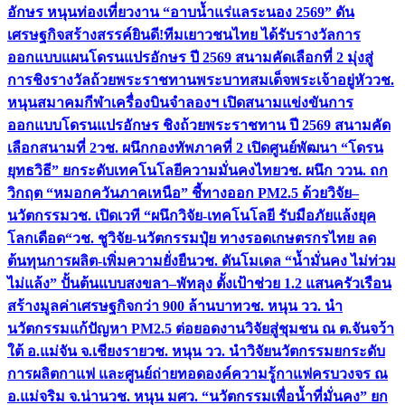
อักษร หนุนท่องเที่ยวงาน “อาบน้ำแร่แลระนอง 2569” ดัน
เศรษฐกิจสร้างสรรค์
ยินดี!ทีมเยาวชนไทย ได้รับรางวัลการ
ออกแบบแผนโดรนแปรอักษร ปี 2569 สนามคัดเลือกที่ 2 มุ่งสู่
การชิงรางวัลถ้วยพระราชทานพระบาทสมเด็จพระเจ้าอยู่หัว
วช.
หนุนสมาคมกีฬาเครื่องบินจำลองฯ เปิดสนามแข่งขันการ
ออกแบบโดรนแปรอักษร ชิงถ้วยพระราชทาน ปี 2569 สนามคัด
เลือกสนามที่ 2
วช. ผนึกกองทัพภาคที่ 2 เปิดศูนย์พัฒนา “โดรน
ยุทธวิธี” ยกระดับเทคโนโลยีความมั่นคงไทย
วช. ผนึก ววน. ถก
วิกฤต “หมอกควันภาคเหนือ” ชี้ทางออก PM2.5 ด้วยวิจัย–
นวัตกรรม
วช. เปิดเวที “ผนึกวิจัย-เทคโนโลยี รับมือภัยแล้งยุค
โลกเดือด“
วช. ชูวิจัย-นวัตกรรมปุ๋ย ทางรอดเกษตรกรไทย ลด
ต้นทุนการผลิต-เพิ่มความยั่งยืน
วช. ดันโมเดล “น้ำมั่นคง ไม่ท่วม
ไม่แล้ง” ปั้นต้นแบบสงขลา–พัทลุง ตั้งเป้าช่วย 1.2 แสนครัวเรือน
สร้างมูลค่าเศรษฐกิจกว่า 900 ล้านบาท
วช. หนุน วว. นำ
นวัตกรรมแก้ปัญหา PM2.5 ต่อยอดงานวิจัยสู่ชุมชน ณ ต.จันจว้า
ใต้ อ.แม่จัน จ.เชียงราย
วช. หนุน วว. นำวิจัยนวัตกรรมยกระดับ
การผลิตกาแฟ และศูนย์ถ่ายทอดองค์ความรู้กาแฟครบวงจร ณ
อ.แม่จริม จ.น่าน
วช. หนุน มศว. “นวัตกรรมเพื่อน้ำที่มั่นคง” ยก