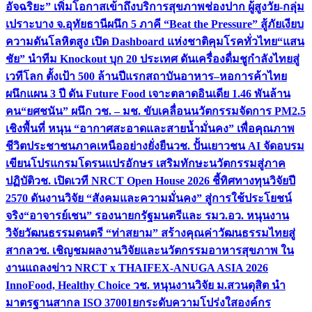
อัจฉริยะ” เพิ่มโอกาสเข้าถึงบริการสุขภาพช่องปาก ผู้สูงวัย-กลุ่ม
เปราะบาง จ.อุทัยธานี
ผนึก 5 ภาคี “Beat the Pressure” สู้ภัยเงียบ
ความดันโลหิตสูง เปิด Dashboard แห่งชาติคุมโรคทั่วไทย
“แสน
ชัย” นำทีม Knockout บุก 20 ประเทศ ดันเครื่องดื่มชูกำลังไทยสู่
เวทีโลก ตั้งเป้า 500 ล้านปีแรก
สถาบันอาหาร–หอการค้าไทย
ผนึกแผน 3 ปี ดัน Future Food เจาะตลาดอินเดีย 1.46 พันล้าน
คน
“ยศชนัน” ผนึก วช. – มช. ขับเคลื่อนนวัตกรรมจัดการ PM2.5
เชิงพื้นที่ หนุน “อากาศสะอาดและสายน้ำมั่นคง” เพื่อคุณภาพ
ชีวิตประชาชนภาคเหนืออย่างยั่งยืน
วช. ปั้นเยาวชน AI จัดอบรม
เขียนโปรแกรมโดรนแปรอักษร เสริมทักษะนวัตกรรมสู่ภาค
ปฏิบัติ
วช. เปิดเวที NRCT Open House 2026 ชี้ทิศทางทุนวิจัยปี
2570 ดันงานวิจัย “สังคมและความมั่นคง” สู่การใช้ประโยชน์
จริง
“อาจารย์เชน” รองนายกรัฐมนตรีและ รมว.อว. หนุนงาน
วิจัยวัฒนธรรมดนตรี “ท่าสยาม” สร้างคุณค่าวัฒนธรรมไทยสู่
สากล
วช. เชิญชมผลงานวิจัยและนวัตกรรมอาหารสุขภาพ ใน
งานแถลงข่าว NRCT x THAIFEX-ANUGA ASIA 2026
InnoFood, Healthy Choice
วช. หนุนงานวิจัย ม.สวนดุสิต นำ
มาตรฐานสากล ISO 37001ยกระดับความโปร่งใสองค์กร