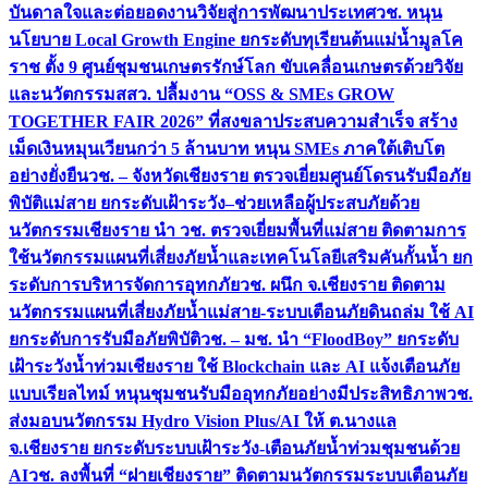
บันดาลใจและต่อยอดงานวิจัยสู่การพัฒนาประเทศ
วช. หนุน
นโยบาย Local Growth Engine ยกระดับทุเรียนต้นแม่น้ำมูลโค
ราช ตั้ง 9 ศูนย์ชุมชนเกษตรรักษ์โลก ขับเคลื่อนเกษตรด้วยวิจัย
และนวัตกรรม
สสว. ปลื้มงาน “OSS & SMEs GROW
TOGETHER FAIR 2026” ที่สงขลาประสบความสำเร็จ สร้าง
เม็ดเงินหมุนเวียนกว่า 5 ล้านบาท หนุน SMEs ภาคใต้เติบโต
อย่างยั่งยืน
วช. – จังหวัดเชียงราย ตรวจเยี่ยมศูนย์โดรนรับมือภัย
พิบัติแม่สาย ยกระดับเฝ้าระวัง–ช่วยเหลือผู้ประสบภัยด้วย
นวัตกรรม
เชียงราย นำ วช. ตรวจเยี่ยมพื้นที่แม่สาย ติดตามการ
ใช้นวัตกรรมแผนที่เสี่ยงภัยน้ำและเทคโนโลยีเสริมคันกั้นน้ำ ยก
ระดับการบริหารจัดการอุทกภัย
วช. ผนึก จ.เชียงราย ติดตาม
นวัตกรรมแผนที่เสี่ยงภัยน้ำแม่สาย-ระบบเตือนภัยดินถล่ม ใช้ AI
ยกระดับการรับมือภัยพิบัติ
วช. – มช. นำ “FloodBoy” ยกระดับ
เฝ้าระวังน้ำท่วมเชียงราย ใช้ Blockchain และ AI แจ้งเตือนภัย
แบบเรียลไทม์ หนุนชุมชนรับมืออุทกภัยอย่างมีประสิทธิภาพ
วช.
ส่งมอบนวัตกรรม Hydro Vision Plus/AI ให้ ต.นางแล
จ.เชียงราย ยกระดับระบบเฝ้าระวัง-เตือนภัยน้ำท่วมชุมชนด้วย
AI
วช. ลงพื้นที่ “ฝายเชียงราย” ติดตามนวัตกรรมระบบเตือนภัย