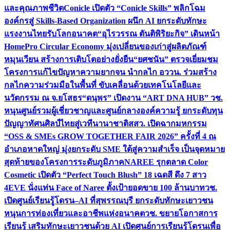
และคุณภาพชีวิต
Conicle เปิดตัว “Conicle Skills” พลิกโฉม
องค์กรสู่ Skills-Based Organization ผนึก AI ยกระดับทักษะ
แรงงานไทยรับโลกอนาคต
“อุไรวรรณ ตันติพิริยะกิจ” เดินหน้า
HomePro Circular Economy มุ่งเปลี่ยนของเก่าสู่ผลิตภัณฑ์
หมุนเวียน สร้างการเติบโตอย่างยั่งยืน
“ยศชนัน” ตรวจเยี่ยมชม
โครงการแก้ไขปัญหาความยากจน นำกลไก อววน. ร่วมสร้าง
กลไกความร่วมมือในพื้นที่ ขับเคลื่อนด้วยเทคโนโลยีและ
นวัตกรรม ณ จ.ยโสธร
“ดนุพร” เปิดงาน “ART DNA HUB” วช.
หนุนศูนย์รวมผู้เชี่ยวชาญและศูนย์กลางองค์ความรู้ ยกระดับทุน
ปัญญาทัศนศิลป์ไทยสู่เวทีนานาชาติ
สสว. เปิดฉากมหกรรม
“OSS & SMEs GROW TOGETHER FAIR 2026” ครั้งที่ 4 ณ
อำเภอหาดใหญ่ มุ่งยกระดับ SME ใต้สู่ความสำเร็จ เป็นจุดหมาย
สุดท้ายของโครงการระดับภูมิภาค
NAREE รุกตลาด Color
Cosmetic เปิดตัว “Perfect Touch Blush” 18 เฉดสี ดึง 7 สาว
4EVE นั่งแท่น Face of Naree ตั้งเป้ายอดขาย 100 ล้านบาท
วช.
เปิดศูนย์เรียนรู้โดรน–AI ที่สุพรรณบุรี ยกระดับทักษะเยาวชน
หนุนการท่องเที่ยวและอาชีพแห่งอนาคต
วช. ขยายโอกาสการ
เรียนรู้ เสริมทักษะเยาวชนด้วย AI เปิดศูนย์การเรียนรู้โดรนเพื่อ