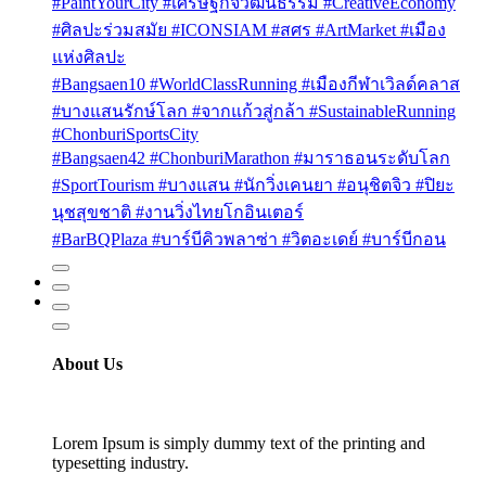
#PaintYourCity #เศรษฐกิจวัฒนธรรม #CreativeEconomy
#ศิลปะร่วมสมัย #ICONSIAM #สศร #ArtMarket #เมือง
แห่งศิลปะ
#Bangsaen10 #WorldClassRunning #เมืองกีฬาเวิลด์คลาส
#บางแสนรักษ์โลก #จากแก้วสู่กล้า #SustainableRunning
#ChonburiSportsCity
#Bangsaen42 #ChonburiMarathon #มาราธอนระดับโลก
#SportTourism #บางแสน #นักวิ่งเคนยา #อนุชิตจิว #ปิยะ
นุชสุขชาติ #งานวิ่งไทยโกอินเตอร์
#BarBQPlaza #บาร์บีคิวพลาซ่า #วิตอะเดย์ #บาร์บีกอน
About Us
Lorem Ipsum is simply dummy text of the printing and
typesetting industry.