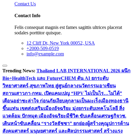
Contact Us
Contact Info
Felis consequat magnis est fames sagittis ultrices placerat
sodales porttitor quisque.
12 Cliff Dt, New York 00052, USA
+2000-509-0519
info@example.com
Trending News:
Thailand LAB INTERNATIONAL 2026 ผนึก
Bio+HealthTech และ FutureCHEM ดัน AI ยกระดับ
วิทยาศาสตร์-สุขภาพไทย สู่ศูนย์กลางนวัตกรรมอาเซียน
สถานเสาวภา-กทม. เปิดแคมเปญ “HPV ไม่เป็นไร…ไม่ได้”
เตือนอย่าชะล่าใจ ก่อนภัยเงียบลุกลามเป็นมะเร็ง
เมืองทองธานี
ขึ้นแท่น เขตส่งเสริมเมืองอัจฉริยะ มุ่งยกระดับเทคโนโลยี สิ่ง
แวดล้อม ปักหมุด เมืองอัจฉริยะมีชีวิต ขับเคลื่อนเศรษฐกิจ
วช.
เดินหน้าขับเคลื่อน “รางวัลธัชชา” ยกย่องผู้สร้างคุณูปการด้าน
สังคมศาสตร์ มนุษยศาสตร์ และศิลปกรรมศาสตร์ สร้างแรง