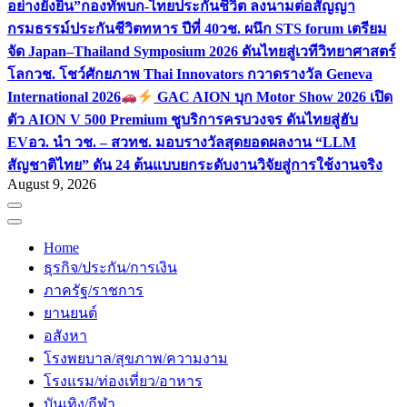
อย่างยั่งยืน”
กองทัพบก-ไทยประกันชีวิต ลงนามต่อสัญญา
กรมธรรม์ประกันชีวิตทหาร ปีที่ 40
วช. ผนึก STS forum เตรียม
จัด Japan–Thailand Symposium 2026 ดันไทยสู่เวทีวิทยาศาสตร์
โลก
วช. โชว์ศักยภาพ Thai Innovators กวาดรางวัล Geneva
International 2026
GAC AION บุก Motor Show 2026 เปิด
ตัว AION V 500 Premium ชูบริการครบวงจร ดันไทยสู่ฮับ
EV
อว. นำ วช. – สวทช. มอบรางวัลสุดยอดผลงาน “LLM
สัญชาติไทย” ดัน 24 ต้นแบบยกระดับงานวิจัยสู่การใช้งานจริง
August 9, 2026
Home
ธุรกิจ/ประกัน/การเงิน
ภาครัฐ/ราชการ
ยานยนต์
อสังหา
โรงพยบาล/สุขภาพ/ความงาม
โรงแรม/ท่องเที่ยว/อาหาร
บันเทิง/กีฬา