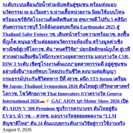
ระดับระบบเตือนภัยน้ำท่วมฉับพลันสู่ชุมชน พร้อมส่งมอบ
นวัตกรรม ณ อ.เวียงสา จ.น่าน
เสื้อหน่วยงาน นิยมใช้แบบไหน
พร้อมแชร์พิกัดโรงงานสั่งผลิต
ฟันสวย สุขภาพดี ไปกับ 5 คลินิก
ทันตกรรมราชบุรี ใกล้ฉัน
ถอดบทเรียน Earthquake 2025 สู่
Thailand Safer Future วช. เดินหน้าสร้างความพร้อม
วช. ลงพื้น
ที่ภูเก็ต หนุนอาชีวะต่อยอดนวัตกรรมท้องถิ่น สร้างมูลค่าเชิง
พาณิชย์สู่เวทีโลก
วช. ดัน “ดนตรีวิจัย” ปลุกอัตลักษณ์ภูเก็ต สู่เวที
สากลผ่านเสียงซิมโฟนี
กระทรวงอุตสาหกรรม มอบรางวัล CSR-
DIW 3 ระดับ เชิดชูโรงงานต้นแบบ“อุตสาหกรรมดี อยู่คู่ชุมชน
อย่างยั่งยืน”
กองทัพบก-ไทยประกันชีวิต ลงนามต่อสัญญา
กรมธรรม์ประกันชีวิตทหาร ปีที่ 40
วช. ผนึก STS forum เตรียม
จัด Japan–Thailand Symposium 2026 ดันไทยสู่เวทีวิทยาศาสตร์
โลก
วช. โชว์ศักยภาพ Thai Innovators กวาดรางวัล Geneva
International 2026
GAC AION บุก Motor Show 2026 เปิด
ตัว AION V 500 Premium ชูบริการครบวงจร ดันไทยสู่ฮับ
EV
อว. นำ วช. – สวทช. มอบรางวัลสุดยอดผลงาน “LLM
สัญชาติไทย” ดัน 24 ต้นแบบยกระดับงานวิจัยสู่การใช้งานจริง
August 9, 2026