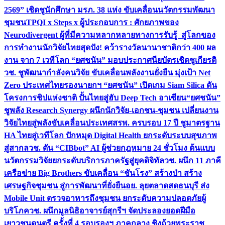
2569” เชิดชูนักศึกษา มรภ. 38 แห่ง ขับเคลื่อนนวัตกรรมพัฒนา
ชุมชน
TPQI x Steps x ผู้ประกอบการ : ศักยภาพของ
Neurodivergent ผู้ที่มีความหลากหลายทางการรับรู้ สู่โลกของ
การทำงาน
นักวิจัยไทยสุดปัง! คว้ารางวัลนานาชาติกว่า 400 ผล
งาน จาก 7 เวทีโลก “ยศชนัน” มอบประกาศนียบัตรเชิดชูเกียรติ
วช. ชูพัฒนากำลังคนวิจัย ขับเคลื่อนพลังงานยั่งยืน มุ่งเป้า Net
Zero ประเทศไทย
รองนายกฯ “ยศชนัน” เปิดเกม Siam Silica ดัน
โครงการชิปแห่งชาติ ปั้นไทยสู่ฮับ Deep Tech อาเซียน
“ยศชนัน”
ชูพลัง Research Synergy ผนึกนักวิจัย-เอกชน-ชุมชน เปลี่ยนงาน
วิจัยไทยสู่พลังขับเคลื่อนประเทศ
สรพ. ครบรอบ 17 ปี ชูมาตรฐาน
HA ไทยสู่เวทีโลก ปักหมุด Digital Health ยกระดับระบบสุขภาพ
สู่สากล
วช. ดัน “CIBbot” AI ผู้ช่วยกฎหมาย 24 ชั่วโมง ต้นแบบ
นวัตกรรมวิจัยยกระดับบริการภาครัฐสู่ยุคดิจิทัล
วช. ผนึก 11 ภาคี
เครือข่าย Big Brothers ขับเคลื่อน “ชันโรง” สร้างป่า สร้าง
เศรษฐกิจชุมชน สู่การพัฒนาที่ยั่งยืน
อย. ลุยตลาดสดธนบุรี ส่ง
Mobile Unit ตรวจอาหารถึงชุมชน ยกระดับความปลอดภัยผู้
บริโภค
วช. ผนึกมูลนิธิอาจารย์สุกรีฯ จัดประลองยอดฝีมือ
เยาวชนดนตรี ครั้งที่ 4 รอบรองฯ ภาคกลาง ชิงถ้วยพระราช