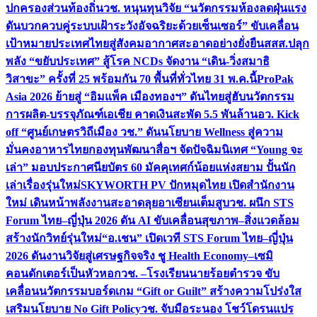
ปกครองส่วนท้องถิ่น
วช. หนุนทุนวิจัย “นวัตกรรมห้องลดฝุ่นแรง
ดันบวกควบคู่ระบบเฝ้าระวังอัจฉริยะด้วยเซ็นเซอร์” ขับเคลื่อน
เป้าหมายประเทศไทยสู่สังคมอากาศสะอาดอย่างยั่งยืน
สสส.ปลุก
พลัง “ขยับประเทศ” สู้โรค NCDs จัดงาน “เดิน-วิ่งสมาธิ
วิสาขะ” ครั้งที่ 25 พร้อมกัน 70 พื้นที่ทั่วไทย 31 พ.ค.นี้
ProPak
Asia 2026 ย้ายสู่ “อิมแพ็ค เมืองทองฯ” ดันไทยสู่ฮับนวัตกรรม
การผลิต-บรรจุภัณฑ์เอเชีย คาดเงินสะพัด 5.5 พันล้าน
อว. Kick
off “ศูนย์เกษตรวิถีเมือง วช.” ดันนโยบาย Wellness สู่ความ
มั่นคงอาหารไทย
กองทุนพัฒนาสื่อฯ จัดปัจฉิมนิเทศ “Young จะ
เล่า” มอบประกาศนียบัตร 60 มัคคุเทศก์น้อยแห่งสยาม ปั้นนัก
เล่าเรื่องรุ่นใหม่
SKYWORTH PV ปักหมุดไทย เปิดสำนักงาน
ใหม่ เดินหน้าพลังงานสะอาดลุยอาเซียนเต็มสูบ
วช. ผนึก STS
Forum ไทย–ญี่ปุ่น 2026 ดัน AI ขับเคลื่อนสุขภาพ–สิ่งแวดล้อม
สร้างนักวิทย์รุ่นใหม่
“อ.เชน” เปิดเวที STS Forum ไทย–ญี่ปุ่น
2026 ดันงานวิจัยสู่เศรษฐกิจจริง ชู Health Economy–เซมิ
คอนดักเตอร์เป็นหัวหอก
วช. –โรงเรียนนายร้อยตำรวจ ขับ
เคลื่อนนวัตกรรมบอร์ดเกม “Gift or Guilt” สร้างความโปร่งใส
เสริมนโยบาย No Gift Policy
วช. จับมือระนอง โชว์โดรนแปร