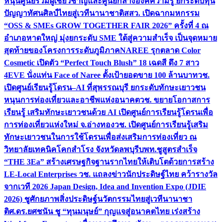
หนุนศูนย์รวมผู้เชี่ยวชาญและศูนย์กลางองค์ความรู้ ยกระดับทุน
ปัญญาทัศนศิลป์ไทยสู่เวทีนานาชาติ
สสว. เปิดฉากมหกรรม
“OSS & SMEs GROW TOGETHER FAIR 2026” ครั้งที่ 4 ณ
อำเภอหาดใหญ่ มุ่งยกระดับ SME ใต้สู่ความสำเร็จ เป็นจุดหมาย
สุดท้ายของโครงการระดับภูมิภาค
NAREE รุกตลาด Color
Cosmetic เปิดตัว “Perfect Touch Blush” 18 เฉดสี ดึง 7 สาว
4EVE นั่งแท่น Face of Naree ตั้งเป้ายอดขาย 100 ล้านบาท
วช.
เปิดศูนย์เรียนรู้โดรน–AI ที่สุพรรณบุรี ยกระดับทักษะเยาวชน
หนุนการท่องเที่ยวและอาชีพแห่งอนาคต
วช. ขยายโอกาสการ
เรียนรู้ เสริมทักษะเยาวชนด้วย AI เปิดศูนย์การเรียนรู้โดรนเพื่อ
การท่องเที่ยวแห่งใหม่ จ.อ่างทอง
วช. เปิดศูนย์การเรียนรู้เสริม
ทักษะเยาวชนในการใช้โดรนเพื่อส่งเสริมการท่องเที่ยว ณ
วิทยาลัยเทคนิคโคกสำโรง จังหวัดลพบุรี
บพท.ชูสูตรสำเร็จ
“THE 3Ea” สร้างเศรษฐกิจฐานรากไทยให้เติบโตด้วยการสร้าง
LE-Local Enterprises
วช. แถลงข่าวนักประดิษฐ์ไทย คว้ารางวัล
จากเวที 2026 Japan Design, Idea and Invention Expo (JDIE
2026) ชูศักยภาพสิ่งประดิษฐ์นวัตกรรมไทยสู่เวทีนานาชา
ติ
ศ.ดร.ยศชนัน ชู “ทุนมนุษย์” กุญแจสู่อนาคตไทย เร่งสร้าง