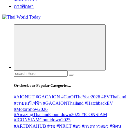
การศึกษา
Search
for:
Or check our Popular Categories...
#AIONUT #GACAION #CarOfTheYear2026 #EVThailand
#รถยนต์ไฟฟ้า #GACAIONThailand #HatchbackEV
#MotorShow2026
#AmazingThailandCountdown2025 #ICONSIAM
#ICONSIAMCountdown2025
#ARTDNAHUB #วช #NRCT #อว #กระทรวงอว #ทัศน