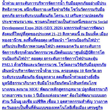
น้ำท่วม ยกระดับการบริหารจัดการน้ำ รับมืออุทกภัยอย่างมีประ
สิทธิภาพ
วช. ผนึกเชียงราย-เครือข่ายวิจัย โชว์นวัตกรรมรับมือ
อุทกภัย ยกระดับระบบเตือนภัย-โดรน-AI เสริมความปลอดภัย
ประชาชน
รมว.พม. ชวนคนไทยร่วมเป็นส่วนหนึ่งของงาน Social
Development Expo 2026 (SDX 2026) มหกรรมด้านการพัฒนา
สังคมที่ใหญ่ที่สุดของประเทศ 21–23 สิงหาคมนี้ ณ อิมแพ็ค เมือง
ทองธานี
วช. ลงพื้นที่ดอยตุง เตรียมนำ “โดรนป้องกันไฟป่า”
เสริมประสิทธิภาพควบคุมไฟป่า-ลดหมอกควัน ยกระดับการ
จัดการเชิงรุกด้วยนวัตกรรม
วช.เปิดต้นแบบ “ศูนย์ปฏิบัติการโด
รนป้องกันไฟป่า” ดอยตุง ยกระดับการจัดการไฟป่าและฝุ่น
PM2.5 ด้วยวิจัยและนวัตกรรม
วช. โชว์ผลงานวิจัยรับมืออุทกภัย
เดินหน้าบริหารจัดการน้ำด้วย ววน. ครอบคลุม 10 จังหวัด ยก
ระดับระบบเตือนภัย-ข้อมูลกลาง ลดเสี่ยงน้ำท่วมอย่างยั่งยืน
มูลนิธิธรรมาภิบาลฯ จับมือโรงเรียนรัตนโกสินทร์สมโภช
บางเขน ลงนาม MOU พัฒนาหลักสูตรกฎหมาย ปลูกฝังธรรมาภิ
บาลเยาวชน ระยะ 5 ปี
เมืองแห่งอนาคต” ต้องไม่พัฒนาแบบแยก
ส่วน วีเอ็นยู เอเชีย แปซิฟิค เชื่อม 3 อุตสาหกรรมสำคัญ วางภาค
ตะวันออกเป็นพื้นที่ต้นแบบของเทคโนโลยีเพื่อเมือง เศรษฐกิจ