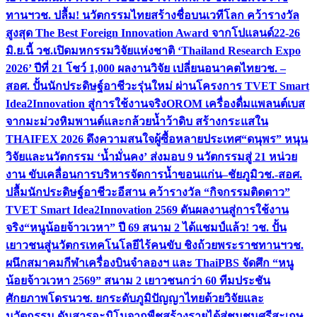
ทานฯ
วช. ปลื้ม! นวัตกรรมไทยสร้างชื่อบนเวทีโลก คว้ารางวัล
สูงสุด The Best Foreign Innovation Award จากโปแลนด์
22-26
มิ.ย.นี้ วช.เปิดมหกรรมวิจัยแห่งชาติ ‘Thailand Research Expo
2026’ ปีที่ 21 โชว์ 1,000 ผลงานวิจัย เปลี่ยนอนาคตไทย
วช. –
สอศ. ปั้นนักประดิษฐ์อาชีวะรุ่นใหม่ ผ่านโครงการ TVET Smart
Idea2Innovation สู่การใช้งานจริง
OROM เครื่องดื่มแพลนต์เบส
จากมะม่วงหิมพานต์และกล้วยน้ำว้าดิบ สร้างกระแสใน
THAIFEX 2026 ดึงความสนใจผู้ซื้อหลายประเทศ
“ดนุพร” หนุน
วิจัยและนวัตกรรม ‘น้ำมั่นคง’ ส่งมอบ 9 นวัตกรรมสู่ 21 หน่วย
งาน ขับเคลื่อนการบริหารจัดการน้ำขอนแก่น–ชัยภูมิ
วช.-สอศ.
ปลื้มนักประดิษฐ์อาชีวะอีสาน คว้ารางวัล “กิจกรรมติดดาว”
TVET Smart Idea2Innovation 2569 ดันผลงานสู่การใช้งาน
จริง
“หนูน้อยจ้าวเวหา” ปี 69 สนาม 2 ได้แชมป์แล้ว! วช. ปั้น
เยาวชนสู่นวัตกรเทคโนโลยีไร้คนขับ ชิงถ้วยพระราชทานฯ
วช.
ผนึกสมาคมกีฬาเครื่องบินจำลองฯ และ ThaiPBS จัดศึก “หนู
น้อยจ้าวเวหา 2569” สนาม 2 เยาวชนกว่า 60 ทีมประชัน
ศักยภาพโดรน
วช. ยกระดับภูมิปัญญาไทยด้วยวิจัยและ
นวัตกรรม ดันสารอะมิโนจากพืชสร้างรายได้สู่ชุมชนศรีสะเกษ