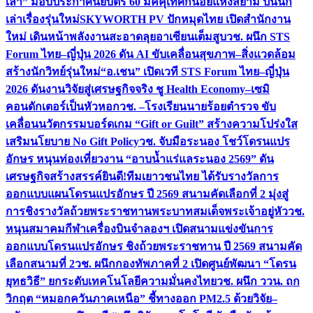
เล่า” มอบประกาศนียบัตร 60 มัคคุเทศก์น้อยแห่งสยาม ปั้นนัก
เล่าเรื่องรุ่นใหม่
SKYWORTH PV ปักหมุดไทย เปิดสำนักงาน
ใหม่ เดินหน้าพลังงานสะอาดลุยอาเซียนเต็มสูบ
วช. ผนึก STS
Forum ไทย–ญี่ปุ่น 2026 ดัน AI ขับเคลื่อนสุขภาพ–สิ่งแวดล้อม
สร้างนักวิทย์รุ่นใหม่
“อ.เชน” เปิดเวที STS Forum ไทย–ญี่ปุ่น
2026 ดันงานวิจัยสู่เศรษฐกิจจริง ชู Health Economy–เซมิ
คอนดักเตอร์เป็นหัวหอก
วช. –โรงเรียนนายร้อยตำรวจ ขับ
เคลื่อนนวัตกรรมบอร์ดเกม “Gift or Guilt” สร้างความโปร่งใส
เสริมนโยบาย No Gift Policy
วช. จับมือระนอง โชว์โดรนแปร
อักษร หนุนท่องเที่ยวงาน “อาบน้ำแร่แลระนอง 2569” ดัน
เศรษฐกิจสร้างสรรค์
ยินดี!ทีมเยาวชนไทย ได้รับรางวัลการ
ออกแบบแผนโดรนแปรอักษร ปี 2569 สนามคัดเลือกที่ 2 มุ่งสู่
การชิงรางวัลถ้วยพระราชทานพระบาทสมเด็จพระเจ้าอยู่หัว
วช.
หนุนสมาคมกีฬาเครื่องบินจำลองฯ เปิดสนามแข่งขันการ
ออกแบบโดรนแปรอักษร ชิงถ้วยพระราชทาน ปี 2569 สนามคัด
เลือกสนามที่ 2
วช. ผนึกกองทัพภาคที่ 2 เปิดศูนย์พัฒนา “โดรน
ยุทธวิธี” ยกระดับเทคโนโลยีความมั่นคงไทย
วช. ผนึก ววน. ถก
วิกฤต “หมอกควันภาคเหนือ” ชี้ทางออก PM2.5 ด้วยวิจัย–