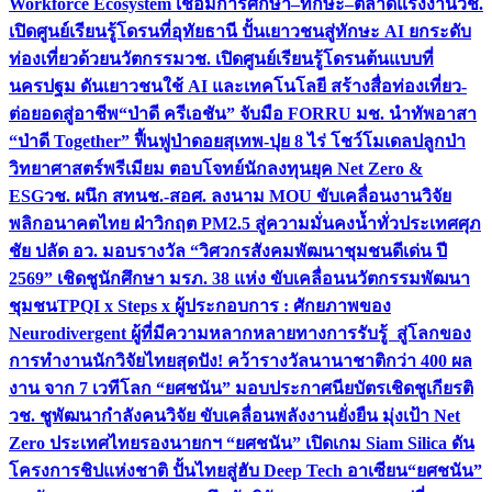
Workforce Ecosystem เชื่อมการศึกษา–ทักษะ–ตลาดแรงงาน
วช.
เปิดศูนย์เรียนรู้โดรนที่อุทัยธานี ปั้นเยาวชนสู่ทักษะ AI ยกระดับ
ท่องเที่ยวด้วยนวัตกรรม
วช. เปิดศูนย์เรียนรู้โดรนต้นแบบที่
นครปฐม ดันเยาวชนใช้ AI และเทคโนโลยี สร้างสื่อท่องเที่ยว-
ต่อยอดสู่อาชีพ
“ป่าดี ครีเอชัน” จับมือ FORRU มช. นำทัพอาสา
“ป่าดี Together” ฟื้นฟูป่าดอยสุเทพ-ปุย 8 ไร่ โชว์โมเดลปลูกป่า
วิทยาศาสตร์พรีเมียม ตอบโจทย์นักลงทุนยุค Net Zero &
ESG
วช. ผนึก สทนช.-สอศ. ลงนาม MOU ขับเคลื่อนงานวิจัย
พลิกอนาคตไทย ฝ่าวิกฤต PM2.5 สู่ความมั่นคงน้ำทั่วประเทศ
ศุภ
ชัย ปลัด อว. มอบรางวัล “วิศวกรสังคมพัฒนาชุมชนดีเด่น ปี
2569” เชิดชูนักศึกษา มรภ. 38 แห่ง ขับเคลื่อนนวัตกรรมพัฒนา
ชุมชน
TPQI x Steps x ผู้ประกอบการ : ศักยภาพของ
Neurodivergent ผู้ที่มีความหลากหลายทางการรับรู้ สู่โลกของ
การทำงาน
นักวิจัยไทยสุดปัง! คว้ารางวัลนานาชาติกว่า 400 ผล
งาน จาก 7 เวทีโลก “ยศชนัน” มอบประกาศนียบัตรเชิดชูเกียรติ
วช. ชูพัฒนากำลังคนวิจัย ขับเคลื่อนพลังงานยั่งยืน มุ่งเป้า Net
Zero ประเทศไทย
รองนายกฯ “ยศชนัน” เปิดเกม Siam Silica ดัน
โครงการชิปแห่งชาติ ปั้นไทยสู่ฮับ Deep Tech อาเซียน
“ยศชนัน”