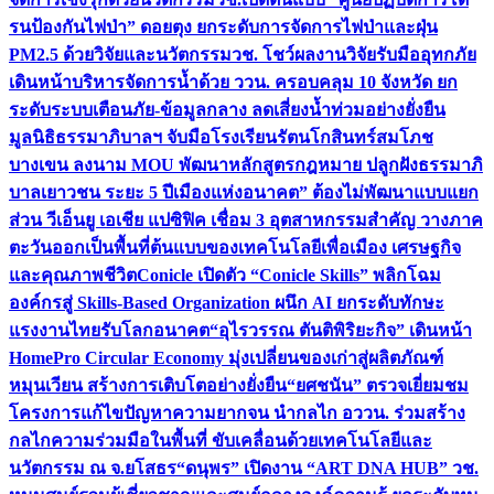
รนป้องกันไฟป่า” ดอยตุง ยกระดับการจัดการไฟป่าและฝุ่น
PM2.5 ด้วยวิจัยและนวัตกรรม
วช. โชว์ผลงานวิจัยรับมืออุทกภัย
เดินหน้าบริหารจัดการน้ำด้วย ววน. ครอบคลุม 10 จังหวัด ยก
ระดับระบบเตือนภัย-ข้อมูลกลาง ลดเสี่ยงน้ำท่วมอย่างยั่งยืน
มูลนิธิธรรมาภิบาลฯ จับมือโรงเรียนรัตนโกสินทร์สมโภช
บางเขน ลงนาม MOU พัฒนาหลักสูตรกฎหมาย ปลูกฝังธรรมาภิ
บาลเยาวชน ระยะ 5 ปี
เมืองแห่งอนาคต” ต้องไม่พัฒนาแบบแยก
ส่วน วีเอ็นยู เอเชีย แปซิฟิค เชื่อม 3 อุตสาหกรรมสำคัญ วางภาค
ตะวันออกเป็นพื้นที่ต้นแบบของเทคโนโลยีเพื่อเมือง เศรษฐกิจ
และคุณภาพชีวิต
Conicle เปิดตัว “Conicle Skills” พลิกโฉม
องค์กรสู่ Skills-Based Organization ผนึก AI ยกระดับทักษะ
แรงงานไทยรับโลกอนาคต
“อุไรวรรณ ตันติพิริยะกิจ” เดินหน้า
HomePro Circular Economy มุ่งเปลี่ยนของเก่าสู่ผลิตภัณฑ์
หมุนเวียน สร้างการเติบโตอย่างยั่งยืน
“ยศชนัน” ตรวจเยี่ยมชม
โครงการแก้ไขปัญหาความยากจน นำกลไก อววน. ร่วมสร้าง
กลไกความร่วมมือในพื้นที่ ขับเคลื่อนด้วยเทคโนโลยีและ
นวัตกรรม ณ จ.ยโสธร
“ดนุพร” เปิดงาน “ART DNA HUB” วช.