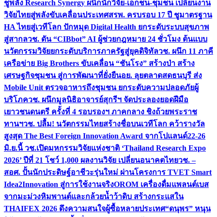
ชูพลัง Research Synergy ผนึกนักวิจัย-เอกชน-ชุมชน เปลี่ยนงาน
วิจัยไทยสู่พลังขับเคลื่อนประเทศ
สรพ. ครบรอบ 17 ปี ชูมาตรฐาน
HA ไทยสู่เวทีโลก ปักหมุด Digital Health ยกระดับระบบสุขภาพ
สู่สากล
วช. ดัน “CIBbot” AI ผู้ช่วยกฎหมาย 24 ชั่วโมง ต้นแบบ
นวัตกรรมวิจัยยกระดับบริการภาครัฐสู่ยุคดิจิทัล
วช. ผนึก 11 ภาคี
เครือข่าย Big Brothers ขับเคลื่อน “ชันโรง” สร้างป่า สร้าง
เศรษฐกิจชุมชน สู่การพัฒนาที่ยั่งยืน
อย. ลุยตลาดสดธนบุรี ส่ง
Mobile Unit ตรวจอาหารถึงชุมชน ยกระดับความปลอดภัยผู้
บริโภค
วช. ผนึกมูลนิธิอาจารย์สุกรีฯ จัดประลองยอดฝีมือ
เยาวชนดนตรี ครั้งที่ 4 รอบรองฯ ภาคกลาง ชิงถ้วยพระราช
ทานฯ
วช. ปลื้ม! นวัตกรรมไทยสร้างชื่อบนเวทีโลก คว้ารางวัล
สูงสุด The Best Foreign Innovation Award จากโปแลนด์
22-26
มิ.ย.นี้ วช.เปิดมหกรรมวิจัยแห่งชาติ ‘Thailand Research Expo
2026’ ปีที่ 21 โชว์ 1,000 ผลงานวิจัย เปลี่ยนอนาคตไทย
วช. –
สอศ. ปั้นนักประดิษฐ์อาชีวะรุ่นใหม่ ผ่านโครงการ TVET Smart
Idea2Innovation สู่การใช้งานจริง
OROM เครื่องดื่มแพลนต์เบส
จากมะม่วงหิมพานต์และกล้วยน้ำว้าดิบ สร้างกระแสใน
THAIFEX 2026 ดึงความสนใจผู้ซื้อหลายประเทศ
“ดนุพร” หนุน