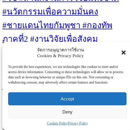
#นวัตกรรมเพื่อความมั่นคง
#ชายแดนไทยกัมพูชา #กองทัพ
ภาคที่2 #งานวิจัยเพื่อสังคม
จัดการอนุญาตการใช้งาน
#เทคโนโลยีไทย #โดรนลาด
Cookies & Privacy Policy
ตระเวน #บล็อกผนังนวัตกรรมสี
To provide the best experiences, we use technologies like cookies to store and/or
access device information. Consenting to these technologies will allow us to process
data such as browsing behavior or unique IDs on this site. Not consenting or
เขียว #เท้าเทียมไดนามิก #ไทยวิจัย
withdrawing consent, may adversely affect certain features and functions.
ไทยทำ
Accept
Eco-friendly
Clean Energy
Gaming
Innovations
Medical Advances
Mental Health
Technology
Sustainability
Video Games
Deny
Solar Power
Well-being
Cookies Policy
Privacy Policy
You Missed