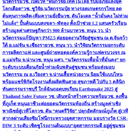
นวัตกรรม
วช. เปิดเวที “ผนึกวิจัย-เทคโนโลยี รับมือภัยแล้งยุค
โลกเดือด“
วช. ชูวิจัย-นวัตกรรมปุ๋ย ทางรอดเกษตรกรไทย ลด
ต้นทุนการผลิต-เพิ่มความยั่งยืน
วช. ดันโมเดล “น้ำมั่นคง ไม่ท่วม
ไม่แล้ง” ปั้นต้นแบบสงขลา–พัทลุง ตั้งเป้าช่วย 1.2 แสนครัวเรือน
สร้างมูลค่าเศรษฐกิจกว่า 900 ล้านบาท
วช. หนุน วว. นำ
นวัตกรรมแก้ปัญหา PM2.5 ต่อยอดงานวิจัยสู่ชุมชน ณ ต.จันจว้า
ใต้ อ.แม่จัน จ.เชียงราย
วช. หนุน วว. นำวิจัยนวัตกรรมยกระดับ
การผลิตกาแฟ และศูนย์ถ่ายทอดองค์ความรู้กาแฟครบวงจร ณ
อ.แม่จริม จ.น่าน
วช. หนุน มศว. “นวัตกรรมเพื่อน้ำที่มั่นคง” ยก
ระดับระบบเตือนภัยน้ำท่วมฉับพลันสู่ชุมชน พร้อมส่งมอบ
นวัตกรรม ณ อ.เวียงสา จ.น่าน
เสื้อหน่วยงาน นิยมใช้แบบไหน
พร้อมแชร์พิกัดโรงงานสั่งผลิต
ฟันสวย สุขภาพดี ไปกับ 5 คลินิก
ทันตกรรมราชบุรี ใกล้ฉัน
ถอดบทเรียน Earthquake 2025 สู่
Thailand Safer Future วช. เดินหน้าสร้างความพร้อม
วช. ลงพื้น
ที่ภูเก็ต หนุนอาชีวะต่อยอดนวัตกรรมท้องถิ่น สร้างมูลค่าเชิง
พาณิชย์สู่เวทีโลก
วช. ดัน “ดนตรีวิจัย” ปลุกอัตลักษณ์ภูเก็ต สู่เวที
สากลผ่านเสียงซิมโฟนี
กระทรวงอุตสาหกรรม มอบรางวัล CSR-
DIW 3 ระดับ เชิดชูโรงงานต้นแบบ“อุตสาหกรรมดี อยู่คู่ชุมชน