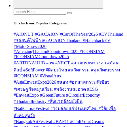
Search
for:
Or check our Popular Categories...
#AIONUT #GACAION #CarOfTheYear2026 #EVThailand
#รถยนต์ไฟฟ้า #GACAIONThailand #HatchbackEV
#MotorShow2026
#AmazingThailandCountdown2025 #ICONSIAM
#ICONSIAMCountdown2025
#ARTDNAHUB #วช #NRCT #อว #กระทรวงอว #ทัศน
ศิลป์ #SoftPower #ศิลปะไทย #นวัตกรรม #ทุนวัฒนธรรม
#ICONSIAM #VisualArts
#AsiaEnwastExpo2026 #สอท #อุตสาหกรรมสีเขียว
#เศรษฐกิจหมุนเวียน #พลังงานสะอาด #ESG
#EnwastExpo #GreenFuture #CircularEconomy
#ThailandIndustry #สิ่งแวดล้อมยั่งยืน
#BaliChoralFestival #วงปล่อยแก่ประเทศไทย #วิจัยเพื่อ
สังคมสูงวัย
#BangkokArtFestival #BAF11 #CraftYourDreams