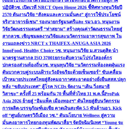
เขียนโปรแกรมโดรนแปรอักษร เสริมทักษะนวัตกรรมสู่ภาค
ปฏิบัติ
วช. เปิดเวที NRCT Open House 2026 ชี้ทิศทางทุนวิจัยปี
2570 ดันงานวิจัย “สังคมและความมั่นคง” สู่การใช้ประโยชน์
จริง
“อาจารย์เชน” รองนายกรัฐมนตรีและ รมว.อว. หนุนงาน
วิจัยวัฒนธรรมดนตรี “ท่าสยาม” สร้างคุณค่าวัฒนธรรมไทยสู่
สากล
วช. เชิญชมผลงานวิจัยและนวัตกรรมอาหารสุขภาพ ใน
งานแถลงข่าว NRCT x THAIFEX-ANUGA ASIA 2026
InnoFood, Healthy Choice
วช. หนุนงานวิจัย ม.สวนดุสิต นำ
มาตรฐานสากล ISO 37001ยกระดับความโปร่งใสองค์กร
ปกครองส่วนท้องถิ่น
วช. หนุนทุนวิจัย “นวัตกรรมห้องลดฝุ่นแรง
ดันบวกควบคู่ระบบเฝ้าระวังอัจฉริยะด้วยเซ็นเซอร์” ขับเคลื่อน
เป้าหมายประเทศไทยสู่สังคมอากาศสะอาดอย่างยั่งยืน
สสส.ปลุก
พลัง “ขยับประเทศ” สู้โรค NCDs จัดงาน “เดิน-วิ่งสมาธิ
วิสาขะ” ครั้งที่ 25 พร้อมกัน 70 พื้นที่ทั่วไทย 31 พ.ค.นี้
ProPak
Asia 2026 ย้ายสู่ “อิมแพ็ค เมืองทองฯ” ดันไทยสู่ฮับนวัตกรรม
การผลิต-บรรจุภัณฑ์เอเชีย คาดเงินสะพัด 5.5 พันล้าน
อว. Kick
off “ศูนย์เกษตรวิถีเมือง วช.” ดันนโยบาย Wellness สู่ความ
มั่นคงอาหารไทย
กองทุนพัฒนาสื่อฯ จัดปัจฉิมนิเทศ “Young จะ