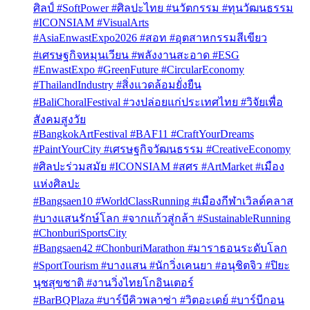
ศิลป์ #SoftPower #ศิลปะไทย #นวัตกรรม #ทุนวัฒนธรรม
#ICONSIAM #VisualArts
#AsiaEnwastExpo2026 #สอท #อุตสาหกรรมสีเขียว
#เศรษฐกิจหมุนเวียน #พลังงานสะอาด #ESG
#EnwastExpo #GreenFuture #CircularEconomy
#ThailandIndustry #สิ่งแวดล้อมยั่งยืน
#BaliChoralFestival #วงปล่อยแก่ประเทศไทย #วิจัยเพื่อ
สังคมสูงวัย
#BangkokArtFestival #BAF11 #CraftYourDreams
#PaintYourCity #เศรษฐกิจวัฒนธรรม #CreativeEconomy
#ศิลปะร่วมสมัย #ICONSIAM #สศร #ArtMarket #เมือง
แห่งศิลปะ
#Bangsaen10 #WorldClassRunning #เมืองกีฬาเวิลด์คลาส
#บางแสนรักษ์โลก #จากแก้วสู่กล้า #SustainableRunning
#ChonburiSportsCity
#Bangsaen42 #ChonburiMarathon #มาราธอนระดับโลก
#SportTourism #บางแสน #นักวิ่งเคนยา #อนุชิตจิว #ปิยะ
นุชสุขชาติ #งานวิ่งไทยโกอินเตอร์
#BarBQPlaza #บาร์บีคิวพลาซ่า #วิตอะเดย์ #บาร์บีกอน