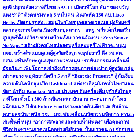
ศุภจี ปลุกพลังคราฟต์ไทย! SACIT เปิดเวทีโลก ดัน “ของขวัญ
แห่งชาติ” ดึงคนชมทะลุ 5 หมื่นคน เงินสะพัด 150 ลบ.
Tipco
Herbs เปิดเกมรุกส่ง 5 สมุนไพรไทยบุกตลาดเวลเนส มุ่งชิงแชร์
ตลาดสุขภาพโตต่อเนื่อง
ทันตบุคลากร – สพฐ. หวั่นเด็กไทยเริ่ม
สูบบุหรี่ตั้งแต่วัย 9 ขวบ ผนึกพลังเยาวชนจัดงาน “Zero Smoke
No Vape” สร้างสังคมไทยปลอดบุหรี่และบุหรี่ไฟฟ้า
วช. หนุน
มจธ. สร้างต้นแบบดูแลผู้สูงวัยเชิงรุก จ.อุทัยธานี ดึง รพ.สต.-
อสม. เสริมทักษะดูแลสุขภาพ
วช.หนุน “รถทันตกรรมเคลื่อนที่
อัจฉริยะ” เพิ่มโอกาสเข้าถึงบริการสุขภาพช่องปาก ผู้สูงวัย-กลุ่ม
เปราะบาง จ.อุทัยธานี
ผนึก 5 ภาคี “Beat the Pressure” สู้ภัยเงียบ
ความดันโลหิตสูง เปิด Dashboard แห่งชาติคุมโรคทั่วไทย
“แสน
ชัย” นำทีม Knockout บุก 20 ประเทศ ดันเครื่องดื่มชูกำลังไทยสู่
เวทีโลก ตั้งเป้า 500 ล้านปีแรก
สถาบันอาหาร–หอการค้าไทย
ผนึกแผน 3 ปี ดัน Future Food เจาะตลาดอินเดีย 1.46 พันล้าน
คน
“ยศชนัน” ผนึก วช. – มช. ขับเคลื่อนนวัตกรรมจัดการ PM2.5
เชิงพื้นที่ หนุน “อากาศสะอาดและสายน้ำมั่นคง” เพื่อคุณภาพ
ชีวิตประชาชนภาคเหนืออย่างยั่งยืน
วช. ปั้นเยาวชน AI จัดอบรม