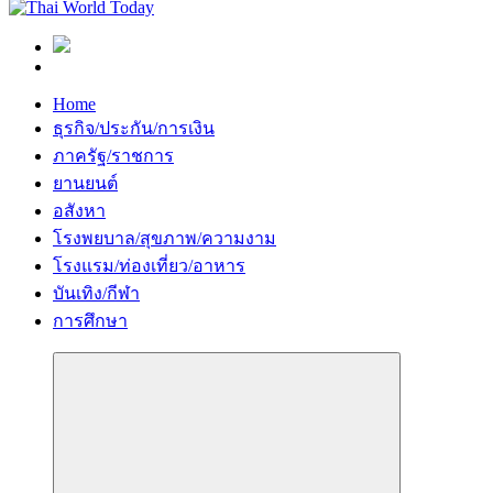
Home
ธุรกิจ/ประกัน/การเงิน
ภาครัฐ/ราชการ
ยานยนต์
อสังหา
โรงพยบาล/สุขภาพ/ความงาม
โรงแรม/ท่องเที่ยว/อาหาร
บันเทิง/กีฬา
การศึกษา