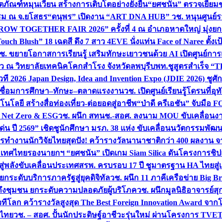
ิตภัณฑ์หมุนเวียน สร้างการเติบโตอย่างยั่งยืน
“ยศชนัน” ตรวจเยี่ย
รรม ณ จ.ยโสธร
“ดนุพร” เปิดงาน “ART DNA HUB” วช. หนุนศูนย์รว
W TOGETHER FAIR 2026” ครั้งที่ 4 ณ อำเภอหาดใหญ่ มุ่งยกระ
uch Blush” 18 เฉดสี ดึง 7 สาว 4EVE นั่งแท่น Face of Naree ตั้ง
ช. ขยายโอกาสการเรียนรู้ เสริมทักษะเยาวชนด้วย AI เปิดศูนย์การเร
่ยว ณ วิทยาลัยเทคนิคโคกสำโรง จังหวัดลพบุรี
บพท.ชูสูตรสำเร็จ “
ที 2026 Japan Design, Idea and Invention Expo (JDIE 2026) ชูศ
m เชื่อมการศึกษา–ทักษะ–ตลาดแรงงาน
วช. เปิดศูนย์เรียนรู้โดรนที่
โลยี สร้างสื่อท่องเที่ยว-ต่อยอดสู่อาชีพ
“ป่าดี ครีเอชัน” จับมือ 
ค Net Zero & ESG
วช. ผนึก สทนช.-สอศ. ลงนาม MOU ขับเคลื่อนงาน
่น ปี 2569” เชิดชูนักศึกษา มรภ. 38 แห่ง ขับเคลื่อนนวัตกรรมพั
การทำงาน
นักวิจัยไทยสุดปัง! คว้ารางวัลนานาชาติกว่า 400 ผลงาน 
ระเทศไทย
รองนายกฯ “ยศชนัน” เปิดเกม Siam Silica ดันโครงการชิปแห
สู่พลังขับเคลื่อนประเทศ
สรพ. ครบรอบ 17 ปี ชูมาตรฐาน HA ไทยสู่เ
กระดับบริการภาครัฐสู่ยุคดิจิทัล
วช. ผนึก 11 ภาคีเครือข่าย Big Br
ถึงชุมชน ยกระดับความปลอดภัยผู้บริโภค
วช. ผนึกมูลนิธิอาจารย์ส
วทีโลก คว้ารางวัลสูงสุด The Best Foreign Innovation Award จา
ตไทย
วช. – สอศ. ปั้นนักประดิษฐ์อาชีวะรุ่นใหม่ ผ่านโครงการ TVET