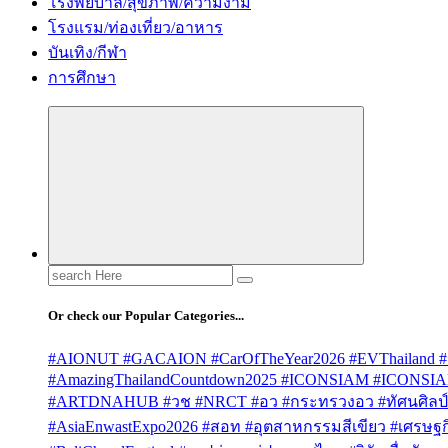
โรงพยบาล/สุขภาพ/ความงาม
โรงแรม/ท่องเที่ยว/อาหาร
บันเทิง/กีฬา
การศึกษา
Search
for:
Or check our Popular Categories...
#AIONUT #GACAION #CarOfTheYear2026 #EVThailand #
#AmazingThailandCountdown2025 #ICONSIAM #ICONSI
#ARTDNAHUB #วช #NRCT #อว #กระทรวงอว #ทัศนศิลป์ #
#AsiaEnwastExpo2026 #สอท #อุตสาหกรรมสีเขียว #เศรษฐกิจ