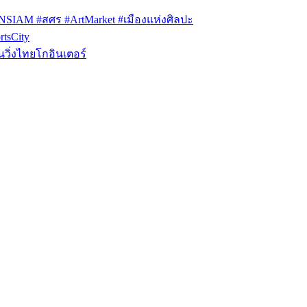
ONSIAM #สศร #ArtMarket #เมืองแห่งศิลปะ
tsCity
วิ่งไทยโกอินเตอร์