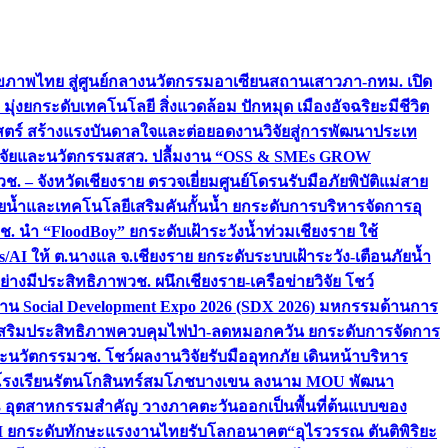
ภาพไทย สู่ศูนย์กลางนวัตกรรมอาเซียน
สถานเสาวภา-กทม. เปิด
 มุ่งยกระดับเทคโนโลยี สิ่งแวดล้อม ปักหมุด เมืองอัจฉริยะมีชีวิต
าสตร์ สร้างแรงบันดาลใจและต่อยอดงานวิจัยสู่การพัฒนาประเท
วิจัยและนวัตกรรม
สสว. ปลื้มงาน “OSS & SMEs GROW
วช. – จังหวัดเชียงราย ตรวจเยี่ยมศูนย์โดรนรับมือภัยพิบัติแม่สาย
ภัยน้ำและเทคโนโลยีเสริมคันกั้นน้ำ ยกระดับการบริหารจัดการอุ
ช. นำ “FloodBoy” ยกระดับเฝ้าระวังน้ำท่วมเชียงราย ใช้
/AI ให้ ต.นางแล จ.เชียงราย ยกระดับระบบเฝ้าระวัง-เตือนภัยน้ำ
ย่างมีประสิทธิภาพ
วช. ผนึกเชียงราย-เครือข่ายวิจัย โชว์
าน Social Development Expo 2026 (SDX 2026) มหกรรมด้านการ
า” เสริมประสิทธิภาพควบคุมไฟป่า-ลดหมอกควัน ยกระดับการจัดการ
และนวัตกรรม
วช. โชว์ผลงานวิจัยรับมืออุทกภัย เดินหน้าบริหาร
ือโรงเรียนรัตนโกสินทร์สมโภชบางเขน ลงนาม MOU พัฒนา
อม 3 อุตสาหกรรมสำคัญ วางภาคตะวันออกเป็นพื้นที่ต้นแบบของ
ผนึก AI ยกระดับทักษะแรงงานไทยรับโลกอนาคต
“อุไรวรรณ ตันติพิริยะ