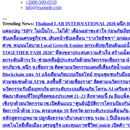
+2000-509-0519
info@example.com
Trending News:
Thailand LAB INTERNATIONAL 2026 ผนึก Bio
แคมเปญ “HPV ไม่เป็นไร…ไม่ได้” เตือนอย่าชะล่าใจ ก่อนภัยเงีย
ขับเคลื่อนเศรษฐกิจ
วช. เดินหน้าขับเคลื่อน “รางวัลธัชชา” ยกย
ศ
วช. หนุนนโยบาย Local Growth Engine ยกระดับทุเรียนต้นแม่น้
TOGETHER FAIR 2026” ที่สงขลาประสบความสำเร็จ สร้างเม็ดเงิน
ยกระดับเฝ้าระวัง–ช่วยเหลือผู้ประสบภัยด้วยนวัตกรรม
เชียงราย น
ทกภัย
วช. ผนึก จ.เชียงราย ติดตามนวัตกรรมแผนที่เสี่ยงภัยน้ำแม่
Blockchain และ AI แจ้งเตือนภัยแบบเรียลไทม์ หนุนชุมชนรับมือ
ท่วมชุมชนด้วย AI
วช. ลงพื้นที่ “ฝายเชียงราย” ติดตามนวัตกรรม
นวัตกรรมรับมืออุทกภัย ยกระดับระบบเตือนภัย-โดรน-AI เสริ
พัฒนาสังคมที่ใหญ่ที่สุดของประเทศ 21–23 สิงหาคมนี้ ณ อิมแพ็ค
เชิงรุกด้วยนวัตกรรม
วช.เปิดต้นแบบ “ศูนย์ปฏิบัติการโดรนป้องกั
จัดการน้ำด้วย ววน. ครอบคลุม 10 จังหวัด ยกระดับระบบเตือนภัย-ข้
หลักสูตรกฎหมาย ปลูกฝังธรรมาภิบาลเยาวชน ระยะ 5 ปี
เมืองแห่
เทคโนโลยีเพื่อเมือง เศรษฐกิจ และคุณภาพชีวิต
Conicle เปิดตัว 