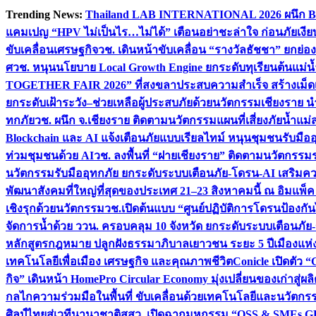
Skip
Trending News:
Thailand LAB INTERNATIONAL 2026 ผนึก Bio
to
แคมเปญ “HPV ไม่เป็นไร…ไม่ได้” เตือนอย่าชะล่าใจ ก่อนภัยเงีย
content
ขับเคลื่อนเศรษฐกิจ
วช. เดินหน้าขับเคลื่อน “รางวัลธัชชา” ยกย
ศ
วช. หนุนนโยบาย Local Growth Engine ยกระดับทุเรียนต้นแม่น้
TOGETHER FAIR 2026” ที่สงขลาประสบความสำเร็จ สร้างเม็ดเงิน
ยกระดับเฝ้าระวัง–ช่วยเหลือผู้ประสบภัยด้วยนวัตกรรม
เชียงราย น
ทกภัย
วช. ผนึก จ.เชียงราย ติดตามนวัตกรรมแผนที่เสี่ยงภัยน้ำแม่
Blockchain และ AI แจ้งเตือนภัยแบบเรียลไทม์ หนุนชุมชนรับมือ
ท่วมชุมชนด้วย AI
วช. ลงพื้นที่ “ฝายเชียงราย” ติดตามนวัตกรรม
นวัตกรรมรับมืออุทกภัย ยกระดับระบบเตือนภัย-โดรน-AI เสริ
พัฒนาสังคมที่ใหญ่ที่สุดของประเทศ 21–23 สิงหาคมนี้ ณ อิมแพ็ค
เชิงรุกด้วยนวัตกรรม
วช.เปิดต้นแบบ “ศูนย์ปฏิบัติการโดรนป้องกั
จัดการน้ำด้วย ววน. ครอบคลุม 10 จังหวัด ยกระดับระบบเตือนภัย-ข้
หลักสูตรกฎหมาย ปลูกฝังธรรมาภิบาลเยาวชน ระยะ 5 ปี
เมืองแห่
เทคโนโลยีเพื่อเมือง เศรษฐกิจ และคุณภาพชีวิต
Conicle เปิดตัว 
กิจ” เดินหน้า HomePro Circular Economy มุ่งเปลี่ยนของเก่าสู่ผล
กลไกความร่วมมือในพื้นที่ ขับเคลื่อนด้วยเทคโนโลยีและนวัตก
ศิลป์ไทยสู่เวทีนานาชาติ
สสว. เปิดฉากมหกรรม “OSS & SMEs GRO