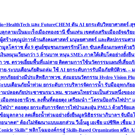
+HealthTech และ FutureCHEM ดัน AI ยกระดับวิทยาศาสตร์-สุข
บลุกลามเป็นมะเร็ง
เมืองทองธานี ขึ้นแท่น เขตส่งเสริมเมืองอัจฉริยะ
่องผู้สร้างคุณูปการด้านสังคมศาสตร์ มนุษยศาสตร์ และศิลปกรรมศ
ำมูลโคราช ตั้ง 9 ศูนย์ชุมชนเกษตรรักษ์โลก ขับเคลื่อนเกษตรด้วย
หมุนเวียนกว่า 5 ล้านบาท หนุน SMEs ภาคใต้เติบโตอย่างยั่งยืน
ำ วช. ตรวจเยี่ยมพื้นที่แม่สาย ติดตามการใช้นวัตกรรมแผนที่เสี่ยง
สาย-ระบบเตือนภัยดินถล่ม ใช้ AI ยกระดับการรับมือภัยพิบัติ
วช. – ม
อุทกภัยอย่างมีประสิทธิภาพ
วช. ส่งมอบนวัตกรรม Hydro Vision Plus
ระบบเตือนภัยน้ำท่วม ยกระดับการบริหารจัดการน้ำ รับมืออุทกภัยอ
มความปลอดภัยประชาชน
รมว.พม. ชวนคนไทยร่วมเป็นส่วนหนึ่งของง
 เมืองทองธานี
วช. ลงพื้นที่ดอยตุง เตรียมนำ “โดรนป้องกันไฟป่
นไฟป่า” ดอยตุง ยกระดับการจัดการไฟป่าและฝุ่น PM2.5 ด้วยวิจัย
อมูลกลาง ลดเสี่ยงน้ำท่วมอย่างยั่งยืน
มูลนิธิธรรมาภิบาลฯ จับม
งอนาคต” ต้องไม่พัฒนาแบบแยกส่วน วีเอ็นยู เอเชีย แปซิฟิค เชื่
“Conicle Skills” พลิกโฉมองค์กรสู่ Skills-Based Organization 