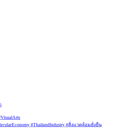
6
isualArts
arEconomy #ThailandIndustry #สิ่งแวดล้อมยั่งยืน