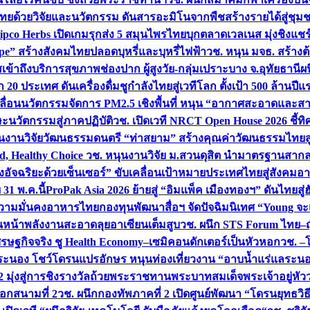
ทยด้วยวิจัยและนวัตกรรม ดันสารอะมิโนจากพืชสร้างรายได้สู่ชุม
ipco Herbs เปิดเกมรุกส่ง 5 สมุนไพรไทยบุกตลาดเวลเนส มุ่งชิงแช
ape” สร้างสังคมไทยปลอดบุหรี่และบุหรี่ไฟฟ้า
วช. หนุน มจธ. สร้างต้
ข้าถึงบริการสุขภาพช่องปาก ผู้สูงวัย-กลุ่มเปราะบาง จ.อุทัยธานี
ผน
20 ประเทศ ดันเครื่องดื่มชูกำลังไทยสู่เวทีโลก ตั้งเป้า 500 ล้านปีแ
คลื่อนนวัตกรรมจัดการ PM2.5 เชิงพื้นที่ หนุน “อากาศสะอาดและสา
นวัตกรรมสู่ภาคปฏิบัติ
วช. เปิดเวที NRCT Open House 2026 ชี้ทิ
นงานวิจัยวัฒนธรรมดนตรี “ท่าสยาม” สร้างคุณค่าวัฒนธรรมไทยส
 Healthy Choice
วช. หนุนงานวิจัย ม.สวนดุสิต นำมาตรฐานสาก
งอัจฉริยะด้วยเซ็นเซอร์” ขับเคลื่อนเป้าหมายประเทศไทยสู่สังคมอ
 31 พ.ค.นี้
ProPak Asia 2026 ย้ายสู่ “อิมแพ็ค เมืองทองฯ” ดันไทยสู
ู่ความมั่นคงอาหารไทย
กองทุนพัฒนาสื่อฯ จัดปัจฉิมนิเทศ “Young จะ
หน้าพลังงานสะอาดลุยอาเซียนเต็มสูบ
วช. ผนึก STS Forum ไทย–ญี่
่เศรษฐกิจจริง ชู Health Economy–เซมิคอนดักเตอร์เป็นหัวหอก
วช. –
อระนอง โชว์โดรนแปรอักษร หนุนท่องเที่ยวงาน “อาบน้ำแร่แลระนอ
มุ่งสู่การชิงรางวัลถ้วยพระราชทานพระบาทสมเด็จพระเจ้าอยู่หัว
อกสนามที่ 2
วช. ผนึกกองทัพภาคที่ 2 เปิดศูนย์พัฒนา “โดรนยุทธว