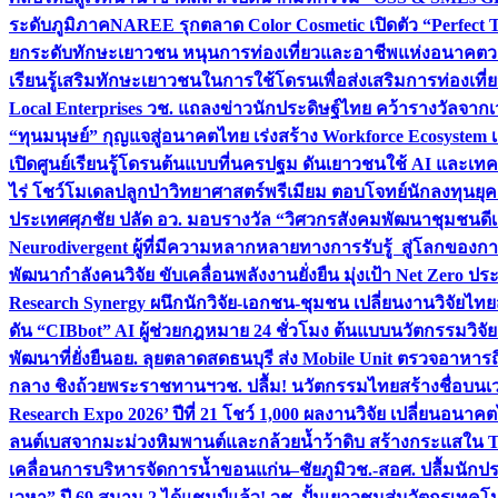
ระดับภูมิภาค
NAREE รุกตลาด Color Cosmetic เปิดตัว “Perfect To
ยกระดับทักษะเยาวชน หนุนการท่องเที่ยวและอาชีพแห่งอนาคต
ว
เรียนรู้เสริมทักษะเยาวชนในการใช้โดรนเพื่อส่งเสริมการท่องเที
Local Enterprises
วช. แถลงข่าวนักประดิษฐ์ไทย คว้ารางวัลจากเว
“ทุนมนุษย์” กุญแจสู่อนาคตไทย เร่งสร้าง Workforce Ecosyste
เปิดศูนย์เรียนรู้โดรนต้นแบบที่นครปฐม ดันเยาวชนใช้ AI และเทคโน
ไร่ โชว์โมเดลปลูกป่าวิทยาศาสตร์พรีเมียม ตอบโจทย์นักลงทุนยุ
ประเทศ
ศุภชัย ปลัด อว. มอบรางวัล “วิศวกรสังคมพัฒนาชุมชนดีเด
Neurodivergent ผู้ที่มีความหลากหลายทางการรับรู้ สู่โลกของ
พัฒนากำลังคนวิจัย ขับเคลื่อนพลังงานยั่งยืน มุ่งเป้า Net Zero ป
Research Synergy ผนึกนักวิจัย-เอกชน-ชุมชน เปลี่ยนงานวิจัยไทย
ดัน “CIBbot” AI ผู้ช่วยกฎหมาย 24 ชั่วโมง ต้นแบบนวัตกรรมวิจัยย
พัฒนาที่ยั่งยืน
อย. ลุยตลาดสดธนบุรี ส่ง Mobile Unit ตรวจอาหาร
กลาง ชิงถ้วยพระราชทานฯ
วช. ปลื้ม! นวัตกรรมไทยสร้างชื่อบนเ
Research Expo 2026’ ปีที่ 21 โชว์ 1,000 ผลงานวิจัย เปลี่ยนอนาค
ลนต์เบสจากมะม่วงหิมพานต์และกล้วยน้ำว้าดิบ สร้างกระแสใน 
เคลื่อนการบริหารจัดการน้ำขอนแก่น–ชัยภูมิ
วช.-สอศ. ปลื้มนักป
เวหา” ปี 69 สนาม 2 ได้แชมป์แล้ว! วช. ปั้นเยาวชนสู่นวัตกรเท