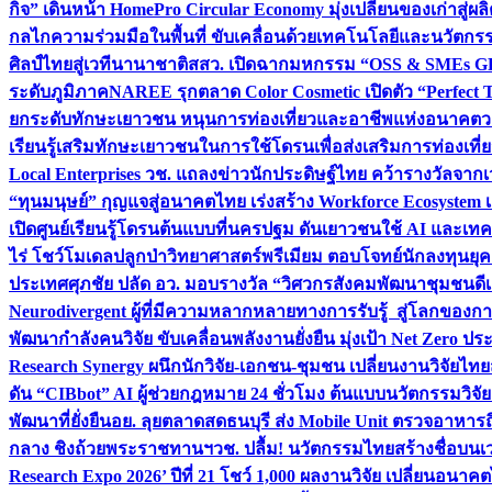
กิจ” เดินหน้า HomePro Circular Economy มุ่งเปลี่ยนของเก่าสู่ผล
กลไกความร่วมมือในพื้นที่ ขับเคลื่อนด้วยเทคโนโลยีและนวัตก
ศิลป์ไทยสู่เวทีนานาชาติ
สสว. เปิดฉากมหกรรม “OSS & SMEs GRO
ระดับภูมิภาค
NAREE รุกตลาด Color Cosmetic เปิดตัว “Perfect To
ยกระดับทักษะเยาวชน หนุนการท่องเที่ยวและอาชีพแห่งอนาคต
ว
เรียนรู้เสริมทักษะเยาวชนในการใช้โดรนเพื่อส่งเสริมการท่องเที
Local Enterprises
วช. แถลงข่าวนักประดิษฐ์ไทย คว้ารางวัลจากเว
“ทุนมนุษย์” กุญแจสู่อนาคตไทย เร่งสร้าง Workforce Ecosyste
เปิดศูนย์เรียนรู้โดรนต้นแบบที่นครปฐม ดันเยาวชนใช้ AI และเทคโน
ไร่ โชว์โมเดลปลูกป่าวิทยาศาสตร์พรีเมียม ตอบโจทย์นักลงทุนยุ
ประเทศ
ศุภชัย ปลัด อว. มอบรางวัล “วิศวกรสังคมพัฒนาชุมชนดีเด
Neurodivergent ผู้ที่มีความหลากหลายทางการรับรู้ สู่โลกของ
พัฒนากำลังคนวิจัย ขับเคลื่อนพลังงานยั่งยืน มุ่งเป้า Net Zero ป
Research Synergy ผนึกนักวิจัย-เอกชน-ชุมชน เปลี่ยนงานวิจัยไทย
ดัน “CIBbot” AI ผู้ช่วยกฎหมาย 24 ชั่วโมง ต้นแบบนวัตกรรมวิจัยย
พัฒนาที่ยั่งยืน
อย. ลุยตลาดสดธนบุรี ส่ง Mobile Unit ตรวจอาหาร
กลาง ชิงถ้วยพระราชทานฯ
วช. ปลื้ม! นวัตกรรมไทยสร้างชื่อบนเ
Research Expo 2026’ ปีที่ 21 โชว์ 1,000 ผลงานวิจัย เปลี่ยนอนาค