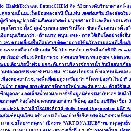
+HealthTech และ FutureCHEM ดัน AI ยกระดับวิทยาศาสตร์-สุข
บลุกลามเป็นมะเร็ง
เมืองทองธานี ขึ้นแท่น เขตส่งเสริมเมืองอัจฉริยะ
่องผู้สร้างคุณูปการด้านสังคมศาสตร์ มนุษยศาสตร์ และศิลปกรรมศ
ำมูลโคราช ตั้ง 9 ศูนย์ชุมชนเกษตรรักษ์โลก ขับเคลื่อนเกษตรด้วย
หมุนเวียนกว่า 5 ล้านบาท หนุน SMEs ภาคใต้เติบโตอย่างยั่งยืน
ำ วช. ตรวจเยี่ยมพื้นที่แม่สาย ติดตามการใช้นวัตกรรมแผนที่เสี่ยง
สาย-ระบบเตือนภัยดินถล่ม ใช้ AI ยกระดับการรับมือภัยพิบัติ
วช. – ม
อุทกภัยอย่างมีประสิทธิภาพ
วช. ส่งมอบนวัตกรรม Hydro Vision Plus
ระบบเตือนภัยน้ำท่วม ยกระดับการบริหารจัดการน้ำ รับมืออุทกภัยอ
มความปลอดภัยประชาชน
รมว.พม. ชวนคนไทยร่วมเป็นส่วนหนึ่งของง
 เมืองทองธานี
วช. ลงพื้นที่ดอยตุง เตรียมนำ “โดรนป้องกันไฟป่
นไฟป่า” ดอยตุง ยกระดับการจัดการไฟป่าและฝุ่น PM2.5 ด้วยวิจัย
อมูลกลาง ลดเสี่ยงน้ำท่วมอย่างยั่งยืน
มูลนิธิธรรมาภิบาลฯ จับม
งอนาคต” ต้องไม่พัฒนาแบบแยกส่วน วีเอ็นยู เอเชีย แปซิฟิค เชื่
“Conicle Skills” พลิกโฉมองค์กรสู่ Skills-Based Organization 
ิตภัณฑ์หมุนเวียน สร้างการเติบโตอย่างยั่งยืน
“ยศชนัน” ตรวจเยี่ย
รรม ณ จ.ยโสธร
“ดนุพร” เปิดงาน “ART DNA HUB” วช. หนุนศูนย์รว
W TOGETHER FAIR 2026” ครั้งที่ 4 ณ อำเภอหาดใหญ่ มุ่งยกระ