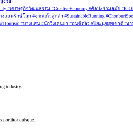
สูงวัย
rCity #เศรษฐกิจวัฒนธรรม #CreativeEconomy #ศิลปะร่วมสมัย #IC
งแสนรักษ์โลก #จากแก้วสู่กล้า #SustainableRunning #ChonburiSpor
Tourism #บางแสน #นักวิ่งเคนยา #อนุชิตจิว #ปิยะนุชสุขชาติ #งาน
ng industry.
s porttitor quisque.