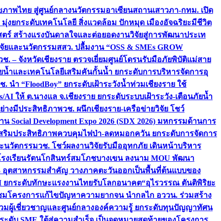
ภาพไทย สู่ศูนย์กลางนวัตกรรมอาเซียน
สถานเสาวภา-กทม. เปิด
 มุ่งยกระดับเทคโนโลยี สิ่งแวดล้อม ปักหมุด เมืองอัจฉริยะมีชีวิต
าสตร์ สร้างแรงบันดาลใจและต่อยอดงานวิจัยสู่การพัฒนาประเท
วิจัยและนวัตกรรม
สสว. ปลื้มงาน “OSS & SMEs GROW
วช. – จังหวัดเชียงราย ตรวจเยี่ยมศูนย์โดรนรับมือภัยพิบัติแม่สาย
ภัยน้ำและเทคโนโลยีเสริมคันกั้นน้ำ ยกระดับการบริหารจัดการอุ
ช. นำ “FloodBoy” ยกระดับเฝ้าระวังน้ำท่วมเชียงราย ใช้
/AI ให้ ต.นางแล จ.เชียงราย ยกระดับระบบเฝ้าระวัง-เตือนภัยน้ำ
ย่างมีประสิทธิภาพ
วช. ผนึกเชียงราย-เครือข่ายวิจัย โชว์
าน Social Development Expo 2026 (SDX 2026) มหกรรมด้านการ
า” เสริมประสิทธิภาพควบคุมไฟป่า-ลดหมอกควัน ยกระดับการจัดการ
และนวัตกรรม
วช. โชว์ผลงานวิจัยรับมืออุทกภัย เดินหน้าบริหาร
ือโรงเรียนรัตนโกสินทร์สมโภชบางเขน ลงนาม MOU พัฒนา
อม 3 อุตสาหกรรมสำคัญ วางภาคตะวันออกเป็นพื้นที่ต้นแบบของ
ผนึก AI ยกระดับทักษะแรงงานไทยรับโลกอนาคต
“อุไรวรรณ ตันติพิริยะ
มชมโครงการแก้ไขปัญหาความยากจน นำกลไก อววน. ร่วมสร้าง
มผู้เชี่ยวชาญและศูนย์กลางองค์ความรู้ ยกระดับทุนปัญญาทัศน
ดับ SME ใต้สู่ความสำเร็จ เป็นจุดหมายสุดท้ายของโครงการ