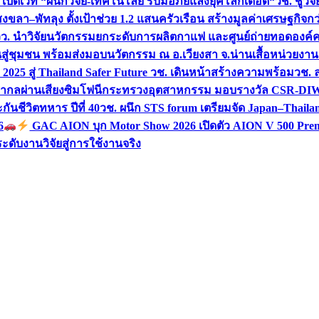
 เปิดเวที “ผนึกวิจัย-เทคโนโลยี รับมือภัยแล้งยุคโลกเดือด“
วช. ชูวิ
สงขลา–พัทลุง ตั้งเป้าช่วย 1.2 แสนครัวเรือน สร้างมูลค่าเศรษฐกิจก
วว. นำวิจัยนวัตกรรมยกระดับการผลิตกาแฟ และศูนย์ถ่ายทอดองค์
ันสู่ชุมชน พร้อมส่งมอบนวัตกรรม ณ อ.เวียงสา จ.น่าน
เสื้อหน่วยงา
025 สู่ Thailand Safer Future วช. เดินหน้าสร้างความพร้อม
วช. ล
ีสากลผ่านเสียงซิมโฟนี
กระทรวงอุตสาหกรรม มอบรางวัล CSR-DIW 3 
นชีวิตทหาร ปีที่ 40
วช. ผนึก STS forum เตรียมจัด Japan–Thaila
6
GAC AION บุก Motor Show 2026 เปิดตัว AION V 500 Prem
ับงานวิจัยสู่การใช้งานจริง