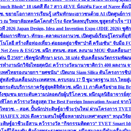
uch Blush” 18 เฉดสี ดึง 7 สาว 4EVE นั่งแท่น Face of Naree ตั้ง
ช. ขยายโอกาสการเรียนรู้ เสริมทักษะเยาวชนด้วย AI เปิดศูนย์การเร
่ยว ณ วิทยาลัยเทคนิคโคกสำโรง จังหวัดลพบุรี
บพท.ชูสูตรสำเร็จ “
ที 2026 Japan Design, Idea and Invention Expo (JDIE 2026) ชูศ
m เชื่อมการศึกษา–ทักษะ–ตลาดแรงงาน
วช. เปิดศูนย์เรียนรู้โดรนที่
โลยี สร้างสื่อท่องเที่ยว-ต่อยอดสู่อาชีพ
“ป่าดี ครีเอชัน” จับมือ 
ค Net Zero & ESG
วช. ผนึก สทนช.-สอศ. ลงนาม MOU ขับเคลื่อนงาน
่น ปี 2569” เชิดชูนักศึกษา มรภ. 38 แห่ง ขับเคลื่อนนวัตกรรมพั
การทำงาน
นักวิจัยไทยสุดปัง! คว้ารางวัลนานาชาติกว่า 400 ผลงาน 
ระเทศไทย
รองนายกฯ “ยศชนัน” เปิดเกม Siam Silica ดันโครงการชิปแห
สู่พลังขับเคลื่อนประเทศ
สรพ. ครบรอบ 17 ปี ชูมาตรฐาน HA ไทยสู่เ
กระดับบริการภาครัฐสู่ยุคดิจิทัล
วช. ผนึก 11 ภาคีเครือข่าย Big Br
ถึงชุมชน ยกระดับความปลอดภัยผู้บริโภค
วช. ผนึกมูลนิธิอาจารย์ส
วทีโลก คว้ารางวัลสูงสุด The Best Foreign Innovation Award จา
ตไทย
วช. – สอศ. ปั้นนักประดิษฐ์อาชีวะรุ่นใหม่ ผ่านโครงการ TVET
THAIFEX 2026 ดึงความสนใจผู้ซื้อหลายประเทศ
“ดนุพร” หนุนวิจัย
ระดิษฐ์อาชีวะอีสาน คว้ารางวัล “กิจกรรมติดดาว” TVET Smart Ide
คโนโลยีไร้คนขับ ชิงถ้วยพระราชทานฯ
วช. ผนึกสมาคมกีฬาเครื่องบิน