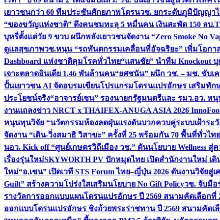
เยาวชนกว่า 60 ทีมประชันศักยภาพโดรน
วช. ยกระดับภูมิปัญญาไ
“ของขวัญแห่งชาติ” ดึงคนชมทะลุ 5 หมื่นคน เงินสะพัด 150 ลบ.
T
บุหรี่ตั้งแต่วัย 9 ขวบ ผนึกพลังเยาวชนจัดงาน “Zero Smoke No V
ดูแลสุขภาพ
วช.หนุน “รถทันตกรรมเคลื่อนที่อัจฉริยะ” เพิ่มโอกาสเ
Dashboard แห่งชาติคุมโรคทั่วไทย
“แสนชัย” นำทีม Knockout บุก 
เจาะตลาดอินเดีย 1.46 พันล้านคน
“ยศชนัน” ผนึก วช. – มช. ขับเ
ปั้นเยาวชน AI จัดอบรมเขียนโปรแกรมโดรนแปรอักษร เสริมทักษะ
ประโยชน์จริง
“อาจารย์เชน” รองนายกรัฐมนตรีและ รมว.อว. หนุ
งานแถลงข่าว NRCT x THAIFEX-ANUGA ASIA 2026 InnoFood,
หนุนทุนวิจัย “นวัตกรรมห้องลดฝุ่นแรงดันบวกควบคู่ระบบเฝ้าระวั
จัดงาน “เดิน-วิ่งสมาธิ วิสาขะ” ครั้งที่ 25 พร้อมกัน 70 พื้นที่ทั่วไทย
น
อว. Kick off “ศูนย์เกษตรวิถีเมือง วช.” ดันนโยบาย Wellness ส
เรื่องรุ่นใหม่
SKYWORTH PV ปักหมุดไทย เปิดสำนักงานใหม่ เดิน
ใหม่
“อ.เชน” เปิดเวที STS Forum ไทย–ญี่ปุ่น 2026 ดันงานวิจัยสู
Guilt” สร้างความโปร่งใสเสริมนโยบาย No Gift Policy
วช. จับมื
รางวัลการออกแบบแผนโดรนแปรอักษร ปี 2569 สนามคัดเลือกที่ 2 
ออกแบบโดรนแปรอักษร ชิงถ้วยพระราชทาน ปี 2569 สนามคัดเลื