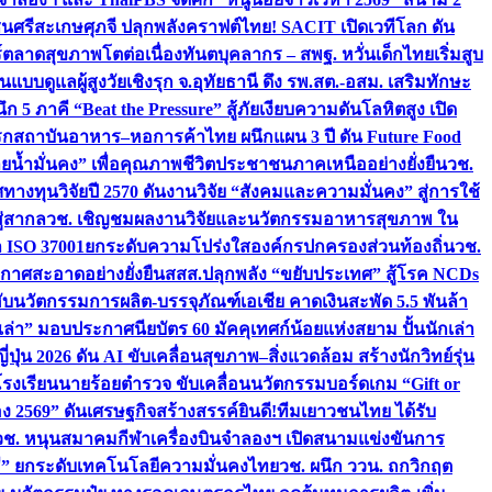
ชนศรีสะเกษ
ศุภจี ปลุกพลังคราฟต์ไทย! SACIT เปิดเวทีโลก ดัน
ร์ตลาดสุขภาพโตต่อเนื่อง
ทันตบุคลากร – สพฐ. หวั่นเด็กไทยเริ่มสูบ
นแบบดูแลผู้สูงวัยเชิงรุก จ.อุทัยธานี ดึง รพ.สต.-อสม. เสริมทักษะ
ึก 5 ภาคี “Beat the Pressure” สู้ภัยเงียบความดันโลหิตสูง เปิด
รก
สถาบันอาหาร–หอการค้าไทย ผนึกแผน 3 ปี ดัน Future Food
ยน้ำมั่นคง” เพื่อคุณภาพชีวิตประชาชนภาคเหนืออย่างยั่งยืน
วช.
ศทางทุนวิจัยปี 2570 ดันงานวิจัย “สังคมและความมั่นคง” สู่การใช้
ู่สากล
วช. เชิญชมผลงานวิจัยและนวัตกรรมอาหารสุขภาพ ใน
ล ISO 37001ยกระดับความโปร่งใสองค์กรปกครองส่วนท้องถิ่น
วช.
ากาศสะอาดอย่างยั่งยืน
สสส.ปลุกพลัง “ขยับประเทศ” สู้โรค NCDs
่ฮับนวัตกรรมการผลิต-บรรจุภัณฑ์เอเชีย คาดเงินสะพัด 5.5 พันล้า
เล่า” มอบประกาศนียบัตร 60 มัคคุเทศก์น้อยแห่งสยาม ปั้นนักเล่า
ปุ่น 2026 ดัน AI ขับเคลื่อนสุขภาพ–สิ่งแวดล้อม สร้างนักวิทย์รุ่น
โรงเรียนนายร้อยตำรวจ ขับเคลื่อนนวัตกรรมบอร์ดเกม “Gift or
ง 2569” ดันเศรษฐกิจสร้างสรรค์
ยินดี!ทีมเยาวชนไทย ได้รับ
วช. หนุนสมาคมกีฬาเครื่องบินจำลองฯ เปิดสนามแข่งขันการ
ิธี” ยกระดับเทคโนโลยีความมั่นคงไทย
วช. ผนึก ววน. ถกวิกฤต