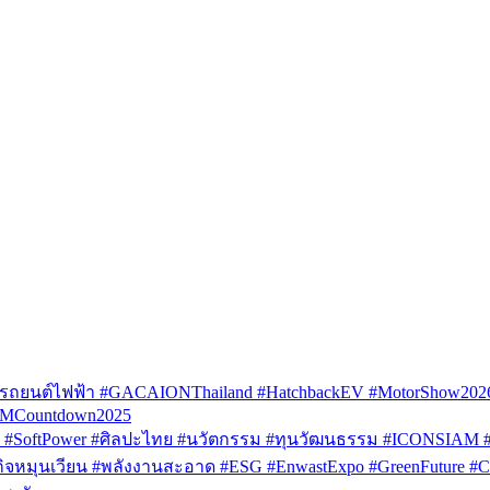
รถยนต์ไฟฟ้า #GACAIONThailand #HatchbackEV #MotorShow202
AMCountdown2025
SoftPower #ศิลปะไทย #นวัตกรรม #ทุนวัฒนธรรม #ICONSIAM #V
หมุนเวียน #พลังงานสะอาด #ESG #EnwastExpo #GreenFuture #Circul