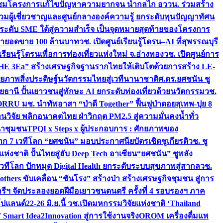
มชมโครงการแก้ไขปัญหาความยากจน นำกลไก อววน. ร่วมสร้าง
มผู้เชี่ยวชาญและศูนย์กลางองค์ความรู้ ยกระดับทุนปัญญาทัศน
ดับ SME ใต้สู่ความสำเร็จ เป็นจุดหมายสุดท้ายของโครงการ
เป้ายอดขาย 100 ล้านบาท
วช. เปิดศูนย์เรียนรู้โดรน–AI ที่สุพรรณบุรี
ียนรู้โดรนเพื่อการท่องเที่ยวแห่งใหม่ จ.อ่างทอง
วช. เปิดศูนย์การ
THE 3Ea” สร้างเศรษฐกิจฐานรากไทยให้เติบโตด้วยการสร้าง LE-
ักยภาพสิ่งประดิษฐ์นวัตกรรมไทยสู่เวทีนานาชาติ
ศ.ดร.ยศชนัน ชู
อุทัยธานี ปั้นเยาวชนสู่ทักษะ AI ยกระดับท่องเที่ยวด้วยนวัตกรรม
วช.
FORRU มช. นำทัพอาสา “ป่าดี Together” ฟื้นฟูป่าดอยสุเทพ-ปุย 8
วิจัย พลิกอนาคตไทย ฝ่าวิกฤต PM2.5 สู่ความมั่นคงน้ำทั่ว
ฒนาชุมชน
TPQI x Steps x ผู้ประกอบการ : ศักยภาพของ
จาก 7 เวทีโลก “ยศชนัน” มอบประกาศนียบัตรเชิดชูเกียรติ
วช. ชู
่งชาติ ปั้นไทยสู่ฮับ Deep Tech อาเซียน
“ยศชนัน” ชูพลัง
วทีโลก ปักหมุด Digital Health ยกระดับระบบสุขภาพสู่สากล
วช.
others ขับเคลื่อน “ชันโรง” สร้างป่า สร้างเศรษฐกิจชุมชน สู่การ
ุกรีฯ จัดประลองยอดฝีมือเยาวชนดนตรี ครั้งที่ 4 รอบรองฯ ภาค
กโปแลนด์
22-26 มิ.ย.นี้ วช.เปิดมหกรรมวิจัยแห่งชาติ ‘Thailand
 Smart Idea2Innovation สู่การใช้งานจริง
OROM เครื่องดื่มแพ