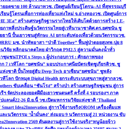
เป้ายอดขาย 100 ล้านบาท
วช. เปิดศูนย์เรียนรู้โดรน–AI ที่สุพรรณบุรี
ียนรู้โดรนเพื่อการท่องเที่ยวแห่งใหม่ จ.อ่างทอง
วช. เปิดศูนย์การ
THE 3Ea” สร้างเศรษฐกิจฐานรากไทยให้เติบโตด้วยการสร้าง LE-
ักยภาพสิ่งประดิษฐ์นวัตกรรมไทยสู่เวทีนานาชาติ
ศ.ดร.ยศชนัน ชู
อุทัยธานี ปั้นเยาวชนสู่ทักษะ AI ยกระดับท่องเที่ยวด้วยนวัตกรรม
วช.
FORRU มช. นำทัพอาสา “ป่าดี Together” ฟื้นฟูป่าดอยสุเทพ-ปุย 8
วิจัย พลิกอนาคตไทย ฝ่าวิกฤต PM2.5 สู่ความมั่นคงน้ำทั่ว
ฒนาชุมชน
TPQI x Steps x ผู้ประกอบการ : ศักยภาพของ
จาก 7 เวทีโลก “ยศชนัน” มอบประกาศนียบัตรเชิดชูเกียรติ
วช. ชู
่งชาติ ปั้นไทยสู่ฮับ Deep Tech อาเซียน
“ยศชนัน” ชูพลัง
วทีโลก ปักหมุด Digital Health ยกระดับระบบสุขภาพสู่สากล
วช.
others ขับเคลื่อน “ชันโรง” สร้างป่า สร้างเศรษฐกิจชุมชน สู่การ
ุกรีฯ จัดประลองยอดฝีมือเยาวชนดนตรี ครั้งที่ 4 รอบรองฯ ภาค
กโปแลนด์
22-26 มิ.ย.นี้ วช.เปิดมหกรรมวิจัยแห่งชาติ ‘Thailand
 Smart Idea2Innovation สู่การใช้งานจริง
OROM เครื่องดื่มแพ
และนวัตกรรม ‘น้ำมั่นคง’ ส่งมอบ 9 นวัตกรรมสู่ 21 หน่วยงาน ขับ
a2Innovation 2569 ดันผลงานสู่การใช้งานจริง
“หนูน้อยจ้าว
จำลองฯ และ ThaiPBS จัดศึก “หนูน้อยจ้าวเวหา 2569” สนาม 2