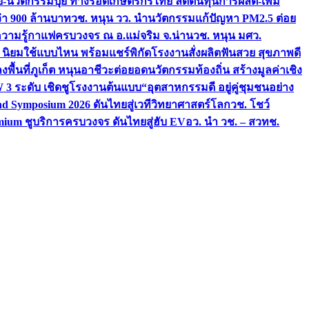
จัย-นวัตกรรมปุ๋ย ทางรอดเกษตรกรไทย ลดต้นทุนการผลิต-เพิ่ม
ว่า 900 ล้านบาท
วช. หนุน วว. นำนวัตกรรมแก้ปัญหา PM2.5 ต่อย
ความรู้กาแฟครบวงจร ณ อ.แม่จริม จ.น่าน
วช. หนุน มศว.
น นิยมใช้แบบไหน พร้อมแชร์พิกัดโรงงานสั่งผลิต
ฟันสวย สุขภาพดี
งพื้นที่ภูเก็ต หนุนอาชีวะต่อยอดนวัตกรรมท้องถิ่น สร้างมูลค่าเชิง
ระดับ เชิดชูโรงงานต้นแบบ“อุตสาหกรรมดี อยู่คู่ชุมชนอย่าง
nd Symposium 2026 ดันไทยสู่เวทีวิทยาศาสตร์โลก
วช. โชว์
ium ชูบริการครบวงจร ดันไทยสู่ฮับ EV
อว. นำ วช. – สวทช.