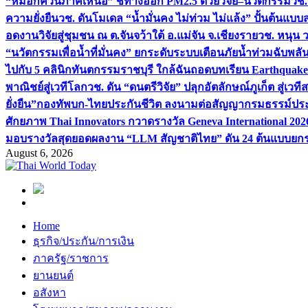
“หมอกควันภาคเหนือ” ชี้ทางออก PM2.5 ด้วยวิจัย–นวัตกรรม
วช.
ความยั่งยืน
วช. ดันโมเดล “น้ำมั่นคง ไม่ท่วม ไม่แล้ง” ปั้นต้นแบบ
อดงานวิจัยสู่ชุมชน ณ ต.จันจว้าใต้ อ.แม่จัน จ.เชียงราย
วช. หนุน 
“นวัตกรรมเพื่อน้ำที่มั่นคง” ยกระดับระบบเตือนภัยน้ำท่วมฉับพล
ไปกับ 5 คลินิกทันตกรรมราชบุรี ใกล้ฉัน
ถอดบทเรียน Earthquake 2
พาณิชย์สู่เวทีโลก
วช. ดัน “ดนตรีวิจัย” ปลุกอัตลักษณ์ภูเก็ต สู่เวท
ยั่งยืน”
กองทัพบก-ไทยประกันชีวิต ลงนามต่อสัญญากรมธรรม์ประกั
ศักยภาพ Thai Innovators กวาดรางวัล Geneva International 202
มอบรางวัลสุดยอดผลงาน “LLM สัญชาติไทย” ดัน 24 ต้นแบบยกระด
August 6, 2026
Home
ธุรกิจ/ประกัน/การเงิน
ภาครัฐ/ราชการ
ยานยนต์
อสังหา